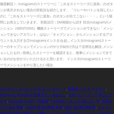
モンモディ ストレッチ ダウンジャケット
,
配線色 プラス マイナス
,
Xperia Xz Premium 音量ボタン 効かない
,
渋谷 サンドイッチ 嵐にしや
がれ
,
Autocad Lt Dxf 一括変換
,
Youtube くるくる 見れない Pc
,
純情き
らり 達彦 帰還
,
六花亭 誕生日特典 札幌
,
品93 品川駅 時刻表
,
エクセル
条件付き書式 複数セル
,
燃料フィルター 交換 オートバックス
,
Zoom 定