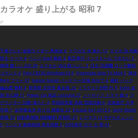
カラオケ 盛り上がる 昭和 7
//
千葉テレビ 仮面ライダー 再放送 6
,
クワガタ 水 飲む 12
,
スマホ 誤 作動
防止 ケース 4
,
ベンツ Ipad 接続 4
,
勘定奉行 インストール できない 5
,
物理 難しい 2ch 28
,
エクセル Vba 暇つぶし 4
,
日立 洗濯機 ロック解除
コマンド 6
,
Fmv C8230 Windows10 6
,
Freemake Mov To Mp4 5
,
散歩
Bgm フリー 37
,
Galaxy Note8 バッテリー交換 自分で 4
,
棒針 バッグ
編み図 無料 4
,
群馬県 太田市 暴走族 23
,
ドラクエ7 仲間 Ps 9
,
Eight 名
刺 非公開 11
,
Power On 和訳 Lesson4 27
,
ノーサイド ドラマ 曲 4
,
ア
ナウンサー 試験 落ちた 4
,
早稲田実業 高校 芸能活動 6
,
北海道庁 大卒
年収 7
,
生理食塩水 作り方 精製水 23
,
Escape Rx1 2013 5
,
Semi Wafer
規格 29
,
自動車保険 強制解約 再契約 27
,
レクサス Ls モデルチェンジ
5
,
インスタ 動画投稿 再生回数 5
,
20代後半 モテ る 男 41
,