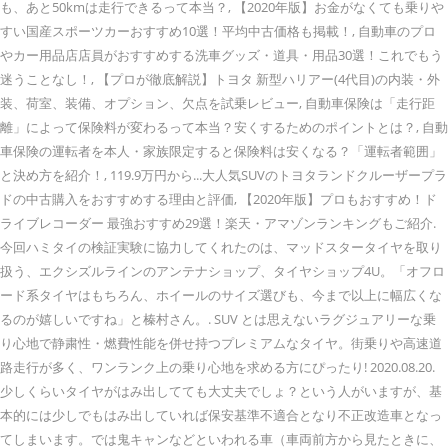
も、あと50kmは走行できるって本当？, 【2020年版】お金がなくても乗りや
すい国産スポーツカーおすすめ10選！平均中古価格も掲載！, 自動車のプロ
やカー用品店店員がおすすめする洗車グッズ・道具・用品30選！これでもう
迷うことなし！, 【プロが徹底解説】トヨタ 新型ハリアー(4代目)の内装・外
装、荷室、装備、オプション、欠点を試乗レビュー, 自動車保険は「走行距
離」によって保険料が変わるって本当？安くするためのポイントとは？, 自動
車保険の運転者を本人・家族限定すると保険料は安くなる？「運転者範囲」
と決め方を紹介！, 119.9万円から...大人気SUVのトヨタランドクルーザープラ
ドの中古購入をおすすめする理由と評価, 【2020年版】プロもおすすめ！ド
ライブレコーダー 最強おすすめ29選！楽天・アマゾンランキングもご紹介.
今回ハミタイの検証実験に協力してくれたのは、マッドスタータイヤを取り
扱う、エクシズルラインのアンテナショップ、タイヤショップ4U。「オフロ
ード系タイヤはもちろん、ホイールのサイズ選びも、今まで以上に幅広くな
るのが嬉しいですね」と榛村さん。. SUV とは思えないラグジュアリーな乗
り心地で静粛性・燃費性能を併せ持つプレミアムなタイヤ。街乗りや高速道
路走行が多く、ワンランク上の乗り心地を求める方にぴったり! 2020.08.20.
少しくらいタイヤがはみ出してても大丈夫でしょ？という人がいますが、基
本的には少しでもはみ出していれば保安基準不適合となり不正改造車となっ
てしまいます。では鬼キャンなどといわれる車（車両前方から見たときに、