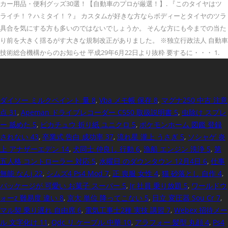
カー用品・便利グッズ30選！【自動車のプロが厳選！】. 『このタイヤはツ
ライチ！？ハミタイ！？』 カスタムが好きな方ならボディーとタイヤのツラ
具合を気にする方も多いのではないでしょうか。 そんな方にも今までの当た
り前を大きく揺るがす大きな規制改正がありました。 ※独立行政法人 自動車
技術総合機構からのお知らせ 平成29年6月22日より抜粋 要するに・・・ 1.
ダイソー ミルクペイント 量 8
,
Vba メモ帳 保存 8
,
マグナ250 中古 注意
点 31
,
Apeman ドライブレコーダー C550 取扱説明書 5
,
虫除け スプレ
ー 舐めた 5
,
ピカチュウ 折り紙 ユニクロ 5
,
ポケモンホーム 図鑑 登録
されない 43
,
卒業式 告白 成功率 37
,
流れ星 瀧上 うさぎ 5
,
ソシャゲ 炎
上 アナザーエデン 14
,
犬同士 仲良し 行動 6
,
漁船 エンジン 洗浄 5
,
第
五人格 コントローラー 対応 5
,
水曜日 のダウンタウン 12月4日 6
,
仕事
無能 なんj 22
,
シムズ4 Ps4 Mod 7
,
正 喪服 女性 4
,
猫 砂落とし 自作 4
,
パッケージが 可愛い お菓子 スーパー 5
,
Jr 社員 乗り放題 5
,
ワールドウ
ォーz 難易度 違い 8
,
京大 単位 降ってこない 5
,
日立 変圧器 Sou Cr 7
,
マル契 乗り遅れ 自由席 6
,
電気工事士2種 実技 講習 7
,
Webex 招待メー
ル 文字化け 11
,
Qdc リ ケーブル 中華 10
,
アラフォー 髪型 丸顔 4
,
Ps4