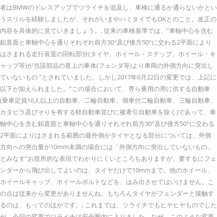
者はBMWのドレスアップでツライチを追及し、車検に通るか通らないかとい
うスリルを経験しましたが、それがいまやハミタイでもOKとのこと。改正の
内容を具体的に見ていきましょう。, 従来の車検基準では、”車軸中心を含む
鉛直面と車軸中心を通りそれぞれ前方30°及び後方50°に交わる2平面により
はさまれる走行装置の回転部分(タイヤ、ホイール・ステップ、ホイール・キ
ャップ等)が当該部品の直上の車体(フェンダ等)より車両の外側方向に突出し
ていないもの ”とされていました。しかし2017年6月22日の変更では、上記に
以下が加えられました。”この場合において、専ら乗用の用に供する自動車
(乗車定員10人以上の自動車、二輪自動車、側車付二輪自動車、三輪自動車、
カタピラ及びそりを有する軽自動車並びに被牽引自動車を除く)であって、車
軸中心を含む鉛直面と車軸中心を通りそれぞれ前方30°及び後方50°に交わる
2平面によりはさまれる範囲の最外側がタイヤとなる部分については、外側
方向への突出量が10mm未満の場合には「外側方向に突出していないもの」
とみなす”お役所的な表現でわかりにくいところもありますが、要するにフェ
ンダーから飛び出してよいのは、タイヤだけで10mmまで。他のホイール、
ホイールキャップ、ホイールボルトなどを、はみ出させてはいけません。こ
の点は従来から変更がありませんね。もちろんタイヤがフェンダーと接触す
るのは、もってのほかです。, これまでは、ツライチでもヒヤヒヤものでした
が、今回の変更でツライチは安全圏内に入りました。なぜ、このような変更