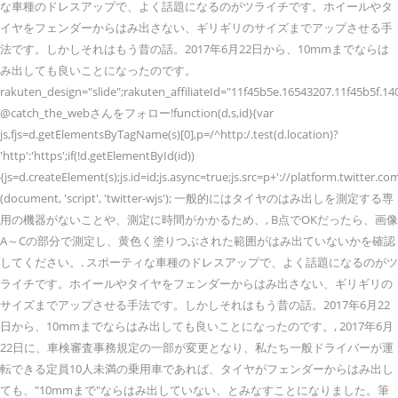
な車種のドレスアップで、よく話題になるのがツライチです。ホイールやタ
イヤをフェンダーからはみ出さない、ギリギリのサイズまでアップさせる手
法です。しかしそれはもう昔の話。2017年6月22日から、10mmまでならは
み出しても良いことになったのです。
rakuten_design="slide";rakuten_affiliateId="11f45b5e.16543207.11f45b5f
@catch_the_webさんをフォロー!function(d,s,id){var
js,fjs=d.getElementsByTagName(s)[0],p=/^http:/.test(d.location)?
'http':'https';if(!d.getElementById(id))
{js=d.createElement(s);js.id=id;js.async=true;js.src=p+'://platform.twitter.com
(document, 'script', 'twitter-wjs'); 一般的にはタイヤのはみ出しを測定する専
用の機器がないことや、測定に時間がかかるため、, B点でOKだったら、画像
A～Cの部分で測定し、黄色く塗りつぶされた範囲がはみ出ていないかを確認
してください。. スポーティな車種のドレスアップで、よく話題になるのがツ
ライチです。ホイールやタイヤをフェンダーからはみ出さない、ギリギリの
サイズまでアップさせる手法です。しかしそれはもう昔の話。2017年6月22
日から、10mmまでならはみ出しても良いことになったのです。, 2017年6月
22日に、車検審査事務規定の一部が変更となり、私たち一般ドライバーが運
転できる定員10人未満の乗用車であれば、タイヤがフェンダーからはみ出し
ても、"10mmまで"ならはみ出していない、とみなすことになりました。筆