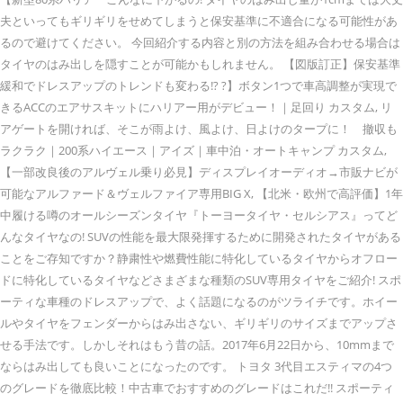
夫といってもギリギリをせめてしまうと保安基準に不適合になる可能性があ
るので避けてください。 今回紹介する内容と別の方法を組み合わせる場合は
タイヤのはみ出しを隠すことが可能かもしれません。 【図版訂正】保安基準
緩和でドレスアップのトレンドも変わる!? ?】ボタン1つで車高調整が実現で
きるACCのエアサスキットにハリアー用がデビュー！｜足回り カスタム, リ
アゲートを開ければ、そこが雨よけ、風よけ、日よけのタープに！ 撤収も
ラクラク｜200系ハイエース｜アイズ｜車中泊・オートキャンプ カスタム,
【一部改良後のアルヴェル乗り必見】ディスプレイオーディオ→市販ナビが
可能なアルファード＆ヴェルファイア専用BIG X, 【北米・欧州で高評価】1年
中履ける噂のオールシーズンタイヤ『トーヨータイヤ・セルシアス』ってど
んなタイヤなの! SUVの性能を最大限発揮するために開発されたタイヤがある
ことをご存知ですか？静粛性や燃費性能に特化しているタイヤからオフロー
ドに特化しているタイヤなどさまざまな種類のSUV専用タイヤをご紹介! スポ
ーティな車種のドレスアップで、よく話題になるのがツライチです。ホイー
ルやタイヤをフェンダーからはみ出さない、ギリギリのサイズまでアップさ
せる手法です。しかしそれはもう昔の話。2017年6月22日から、10mmまで
ならはみ出しても良いことになったのです。 トヨタ 3代目エスティマの4つ
のグレードを徹底比較！中古車でおすすめのグレードはこれだ!! スポーティ