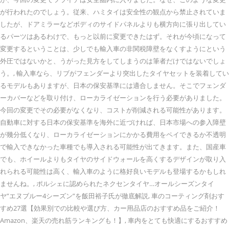
が行われたのでしょう。従来、ハミタイは安全性の観点から禁止されていま
したが、ドアミラーなどボディのサイドパネルよりも横方向に張り出してい
るパーツはあるわけで、もっと以前に変更できたはず。それが今頃になって
変更するということは、少しでも輸入車の非関税障壁をなくすようにという
外圧ではないかと、うがった見方をしてしまうのは筆者だけではないでしょ
う。, 輸入車なら、リブがフェンダーより突出したタイヤセットを装着してい
るモデルもありますが、日本の保安基準には適合しません。そこでフェンダ
ーカバーなどを取り付け、ローカライゼーションを行う必要がありました。
今回の変更でその必要がなくなり、コストが削減される可能性があります。
自動車に対する日本の保安基準を海外に近づければ、日本市場への参入障壁
が幾分低くなり、ローカライゼーションにかかる費用をペイできるか不透明
で輸入できなかった車種でも導入される可能性が出てきます。また、国産車
でも、ホイールよりもタイヤのサイドウォールを高くするデザインが取り入
れられる可能性は高く、輸入車のように格好良いモデルも登場するかもしれ
ませんね。, ポルシェに認められたネクセンタイヤ…オールシーズンタイ
ヤ”エヌブルー4シーズン”を飯田裕子氏が徹底解説, 車のコーティング剤おす
すめ27選【効果別での比較や選び方、カー用品店のおすすめ品をご紹介！
Amazon、楽天の売れ筋ランキングも！】, 車内をとても快適にするおすすめ