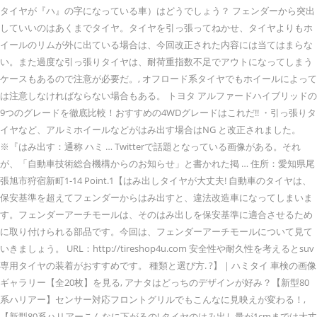
タイヤが『ハ』の字になっている車）はどうでしょう？ フェンダーから突出
していいのはあくまでタイヤ。タイヤを引っ張ってねかせ、タイヤよりもホ
イールのリムが外に出ている場合は、今回改正された内容には当てはまらな
い。また過度な引っ張りタイヤは、耐荷重指数不足でアウトになってしまう
ケースもあるので注意が必要だ。, オフロード系タイヤでもホイールによって
は注意しなければならない場合もある。 トヨタ アルファードハイブリッドの
9つのグレードを徹底比較！おすすめの4WDグレードはこれだ!! ・引っ張りタ
イヤなど、アルミホイールなどがはみ出す場合はNG と改正されました。
※『はみ出す：通称 ハミ … Twitterで話題となっている画像がある。それ
が、「自動車技術総合機構からのお知らせ」と書かれた掲 … 住所：愛知県尾
張旭市狩宿新町1-14 Point.1【はみ出しタイヤが大丈夫! 自動車のタイヤは、
保安基準を超えてフェンダーからはみ出すと、違法改造車になってしまいま
す。フェンダーアーチモールは、そのはみ出しを保安基準に適合させるため
に取り付けられる部品です。今回は、フェンダーアーチモールについて見て
いきましょう。 URL：http://tireshop4u.com 安全性や耐久性を考えるとsuv
専用タイヤの装着がおすすめです。 種類と選び方. ?】｜ハミタイ 車検の画像
ギャラリー【全20枚】を見る, アナタはどっちのデザインが好み？【新型80
系ハリアー】センサー対応フロントグリルでもこんなに見映えが変わる！,
【新型80系ハリアーこんなに下がるの! タイヤのはみ出し量が1cmまでは大丈