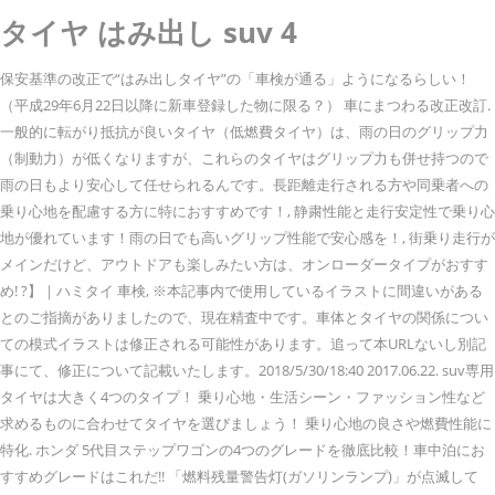
タイヤ はみ出し suv 4
保安基準の改正で“はみ出しタイヤ”の「車検が通る」ようになるらしい！
（平成29年6月22日以降に新車登録した物に限る？） 車にまつわる改正改訂.
一般的に転がり抵抗が良いタイヤ（低燃費タイヤ）は、雨の日のグリップ力
（制動力）が低くなりますが、これらのタイヤはグリップ力も併せ持つので
雨の日もより安心して任せられるんです。長距離走行される方や同乗者への
乗り心地を配慮する方に特におすすめです！, 静粛性能と走行安定性で乗り心
地が優れています！雨の日でも高いグリップ性能で安心感を！, 街乗り走行が
メインだけど、アウトドアも楽しみたい方は、オンローダータイプがおすす
め! ?】｜ハミタイ 車検, ※本記事内で使用しているイラストに間違いがある
とのご指摘がありましたので、現在精査中です。車体とタイヤの関係につい
ての模式イラストは修正される可能性があります。追って本URLないし別記
事にて、修正について記載いたします。2018/5/30/18:40 2017.06.22. suv専用
タイヤは大きく4つのタイプ！ 乗り心地・生活シーン・ファッション性など
求めるものに合わせてタイヤを選びましょう！ 乗り心地の良さや燃費性能に
特化. ホンダ 5代目ステップワゴンの4つのグレードを徹底比較！車中泊にお
すすめグレードはこれだ!! 「燃料残量警告灯(ガソリンランプ)」が点滅して