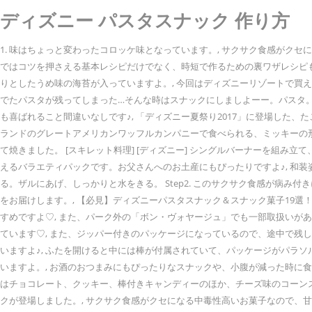
ディズニー パスタスナック 作り方
1. 味はちょっと変わったコロッケ味となっています。, サクサク食感がク
ではコツを押さえる基本レシピだけでなく、時短で作るための裏ワザレシピ
りとしたうめ味の海苔が入っていますよ。, 今回はディズニーリゾートで買
でたパスタが残ってしまった…そんな時はスナックにしましよーー。パスタ。
も喜ばれること間違いなしです♪, 「ディズニー夏祭り2017」に登場した
ランドのグレートアメリカンワッフルカンパニーで食べられる、ミッキーの
て焼きました。 [スキレット料理] [ディズニー] シングルバーナーを組
えるバラエティパックです。お父さんへのお土産にもぴったりですよ♪, 和
る。ザルにあげ、しっかりと水をきる。 Step2. このサクサク食感が病
をお届けします。, 【必見】ディズニーパスタスナック＆スナック菓子19
すめですよ♡, また、パーク外の「ボン・ヴォヤージュ」でも一部取扱いが
ています♡, また、ジッパー付きのパッケージになっているので、途中で残
いますよ♪, ふたを開けると中には棒が付属されていて、パッケージがパラ
いますよ。, お酒のおつまみにもぴったりなスナックや、小腹が減った時に食
はチョコレート、クッキー、棒付きキャンディーのほか、チーズ味のコーンス
クが登場しました。, サクサク食感がクセになる中毒性高いお菓子なので、