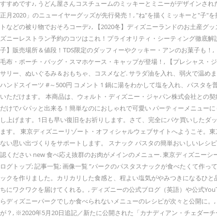
すすめです♪, うどん屋さんコスチュームのミッキーとミニーがデザインされ
正月2020」のニューイヤーグッズが先行発売！, "ね"を描くミッキーと"
トなどの被り物でおそろコーデ♪, 【2020冬】ディズニーランドのお土産
ズニーレストラン予約のコツはこれ！プライオリティ・シーティング徹底解説！
子】販売場所＆値段！TDS限定のダッフィーやクッキー・アンのお菓子も！, 
毛布・ポーチ・バッグ・スマホケース・キャップが登場！, 【プレシャス・ジ
サリー、ぬいぐるみ＆おもちゃ、コスメなど. サラダ油を入れ、弱火で温めます。
ハンドスイーツ #～500円 コメント 1 鍋に湯をわかして塩を入れ、パス
いただけます。 本商品は、ウォルト・ディズニー・ジャパン株式会社との契約
だけでパパッと出来る！簡単なのにおしゃれで可愛い ️パーティーメニューに
し上げます。1日も早い復旧をお祈りします。さて、完全にパケ買いしたダッフ
ます。 東京ディズニーリゾート・オフィシャルウェブサイトへようこそ。
ない思い出づくりをサポートします。 スナック パスタの簡単おいしいレシピ（作り方）が
認ください new 食べ応え抜群のお肉がメインのメニュー. 東京ディズニ
ログトップ; 記事一覧; 画像一覧 ”パークのパスタスナックが食べたくて
ックを作りました。カリカリした食感と、程よい塩気がやみつきになるひと品
ちにワクワクを届けてくれる。, ディズニーの公式ブログ（英語）や公式YouT
らディズニーパークでしか食べられないメニューのレシピが次々と公開に。, 
が？, ※2020年5月20日追記／新たに公開された「カナディアン・チェ