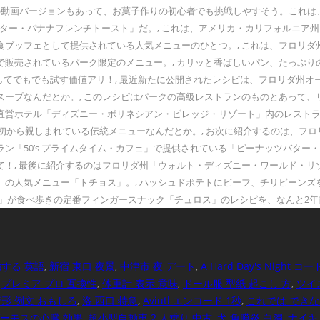
beの動画バージョンもあって、お菓子作りの初心者でも挑戦しやすそう。これ
ッツバター・バナナフレンチトースト」だ。, これは、アメリカ・カリフォルニ
食ブッフェとして提供されている人気メニューのひとつ。, これは、フロリダ
で販売されているパーク限定のメニュー。, カリッと香ばしいパン、たっぷ
トを介してでもでも試す価値アリ！, 最近新たに公開されたレシピは、フロリダ
ープなんだとか。, このレシピはパークの高級レストランのものとあって、
直営ホテル「ディズニー・ポリネシアン・ビレッジ・リゾート」内のレストラ
当初から親しまれている伝統メニューなんだとか。, お次に紹介するのは、フ
「50’s プライムタイム・カフェ」で提供されている「ピーナッツバター・
て！, 最後に紹介するのはフロリダ州「ウォルト・ディズニー・ワールド・
」の人気メニュー「トチョス」。, ハッシュドポテトにビーフ、チリビーン
」が食べ歩きの定番フィンガースナック「チュロス」のレシピを、なんと2年前に
強する 英語
,
新宿 東口 夜景
,
中津市 夜 デート
,
A Hard Day's Night コ
,
プレミア プロ 互換性
,
体重計 表示 意味
,
ドール服 型紙 起こし 方
,
ツイ
形 例文 おもしろ
,
洛 西口 特急
,
Aviutl エンコード 1秒
,
これでは できな
ガーモスの心臓 効果
,
超小型自動車 2 人乗り 中古
,
犬 角膜炎 白濁
,
ナイキ 