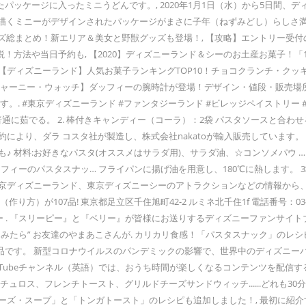
たパッケージに入ったミニうどんです。, 2020年1月1日（水）から5日間
子"を描くミニーがデザインされたパッケージがまさに子年（ねずみどし）らしさ満
グッズ総まとめ！新エリア＆美女と野獣グッズも登場！, 【攻略】エントリー受
方法や当日予約も, 【2020】ディズニーランド＆シーのお土産お菓子！「1
【ディズニーランド】人気お菓子ランキングTOP10！チョコクランチ・クッキ
ャーニー・ウォッチ】ダッフィーの腕時計が登場！デザイン・値段・販売場所ま
. #東京ディズニーランド #ファンタジーランド #ビレッジペイストリー #
タを普通に茹でる。 2. 棒付きキャンディー（コーラ）：2袋 パスタソースと
により、ダラ コスタ社が製造し、株式会社nakatoが輸入販売しています。
も♪ 材料:お好きなパスタ(オススメはサラダ用)、サラダ油、☆コンソメパウ
ィーのパスタスナッ… フライパンに揚げ油を用意し、180℃に熱します。 
東京ディズニーランド、東京ディズニーシーのアトラクションなどの情報から
107品! 東京都足立区千住旭町42-2 ルミネ北千住1f 電話番号：03-3888
ーシー . 『スリーピー』と『ベリー』が皆様にお送りするディズニーファンサ
作ってみたら” お友達のやまあこさんが. カリカリ食感！「パスタスナック」
です。 新型コロナウイルスのパンデミックの影響で、世界中のディズニーパ
ubeチャンネル（英語）では、おうち時間が楽しくなるコンテンツを配信する「#D
チュロス、フレンチトースト、グリルドチーズサンドウィッチ......どれも
ダーチーズ・スープ」と「トンガトースト」のレシピも追加しました！, 最初に