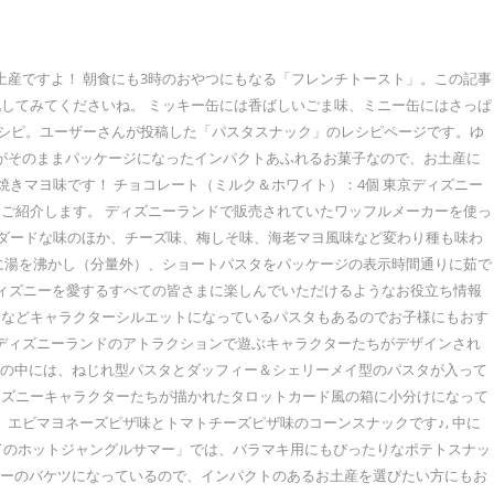
土産ですよ！ 朝食にも3時のおやつにもなる「フレンチトースト」。この記事
してみてくださいね。 ミッキー缶には香ばしいごま味、ミニー缶にはさっぱ
レシピ。ユーザーさんが投稿した「パスタスナック」のレシピページです。ゆ
顔がそのままパッケージになったインパクトあふれるお菓子なので、お土産に
こ焼きマヨ味です！ チョコレート（ミルク＆ホワイト）：4個 東京ディズニー
ご紹介します。 ディズニーランドで販売されていたワッフルメーカーを使っ
スタンダードな味のほか、チーズ味、梅しそ味、海老マヨ風味など変わり種も味わ
鍋に湯を沸かし（分量外）、ショートパスタをパッケージの表示時間通りに茹で
。 ディズニーを愛するすべての皆さまに楽しんでいただけるようなお役立ち情報
ィーなどキャラクターシルエットになっているパスタもあるのでお子様にもおす
はディズニーランドのアトラクションで遊ぶキャラクターたちがデザインされ
ージの中には、ねじれ型パスタとダッフィー＆シェリーメイ型のパスタが入って
ディズニーキャラクターたちが描かれたタロットカード風の箱に小分けになって
、エビマヨネーズピザ味とトマトチーズピザ味のコーンスナックです♪, 中に
ルドのホットジャングルサマー」では、バラマキ用にもぴったりなポテトスナッ
ーニーのバケツになっているので、インパクトのあるお土産を選びたい方にもお