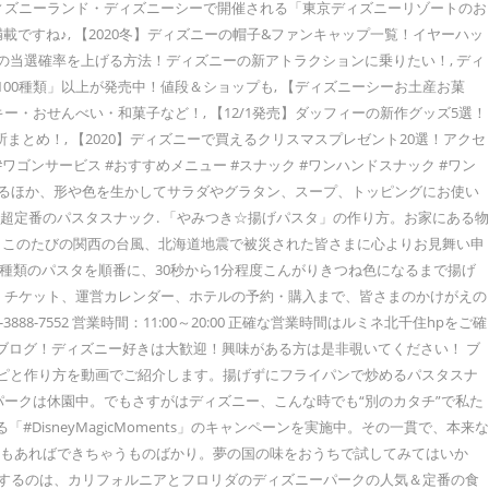
、ディズニーランド・ディズニーシーで開催される「東京ディズニーリゾートのお
載ですね♪, 【2020冬】ディズニーの帽子&ファンキャップ一覧！イヤーハッ
付の当選確率を上げる方法！ディズニーの新アトラクションに乗りたい！, ディ
00種類」以上が発売中！値段＆ショップも, 【ディズニーシーお土産お菓
ー・おせんべい・和菓子など！, 【12/1発売】ダッフィーの新作グッズ5選！
とめ！, 【2020】ディズニーで買えるクリスマスプレゼント20選！アクセ
ワゴンサービス #おすすめメニュー #スナック #ワンハンドスナック #ワン
合わせるほか、形や色を生かしてサラダやグラタン、スープ、トッピングにお使い
 超定番のパスタスナック. 「やみつき☆揚げパスタ」の作り方。お家にある物
 … このたびの関西の台風、北海道地震で被災された皆さまに心よりお見舞い申
3種類のパスタを順番に、30秒から1分程度こんがりきつね色になるまで揚げ
、チケット、運営カレンダー、ホテルの予約・購入まで、皆さまのかけがえの
-7552 営業時間：11:00～20:00 正確な営業時間はルミネ北千住hpをご確
イトブログ！ディズニー好きは大歓迎！興味がある方は是非覗いてください！ ブ
のレシピと作り方を動画でご紹介します。揚げずにフライパンで炒めるパスタスナ
ークは休園中。でもさすがはディズニー、こんな時でも“別のカタチ”で私た
isneyMagicMoments」のキャンペーンを実施中。その一貫で、本来な
30分もあればできちゃうものばかり。夢の国の味をおうちで試してみてはいか
紹介するのは、カリフォルニアとフロリダのディズニーパークの人気＆定番の食