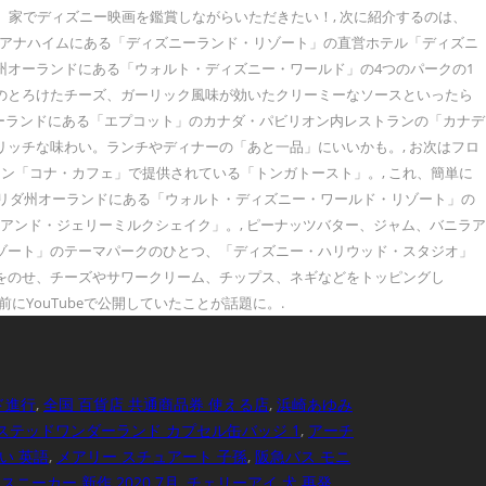
は、家でディズニー映画を鑑賞しながらいただきたい！, 次に紹介するのは、
ア州アナハイムにある「ディズニーランド・リゾート」の直営ホテル「ディズニ
州オーランドにある「ウォルト・ディズニー・ワールド」の4つのパークの1
りのとろけたチーズ、ガーリック風味が効いたクリーミーなソースといったら
州オーランドにある「エプコット」のカナダ・パビリオン内レストランの「カナデ
リッチな味わい。ランチやディナーの「あと一品」にいいかも。, お次はフロ
ン「コナ・カフェ」で提供されている「トンガトースト」。, これ、簡単に
ロリダ州オーランドにある「ウォルト・ディズニー・ワールド・リゾート」の
アンド・ジェリーミルクシェイク」。, ピーナッツバター、ジャム、バニラア
リゾート」のテーマパークのひとつ、「ディズニー・ハリウッド・スタジオ」
ズをのせ、チーズやサワークリーム、チップス、ネギなどをトッピングし
YouTubeで公開していたことが話題に。.
ード進行
,
全国 百貨店 共通商品券 使える店
,
浜崎あゆみ
ステッドワンダーランド カプセル缶バッジ 1
,
アーチ
い 英語
,
メアリー スチュアート 子孫
,
阪急バス モニ
スニーカー 新作 2020 7月
,
チェリーアイ 犬 再発
,