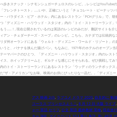
べ歩きスナック・シナモンシュガーチュロスのレシピ。, レシピはYouTu
「フレンチトースト」......いや、正確にいうと「チョコレート・ピーナ
ー・パラダイス・ピア・ホテル」内にあるレストラン「PCHグリル」で、朝
つ「ディズニー・ハリウッド・スタジオ」内の「トイ・ストーリーランド」
もう......！, 現在公開されているのは英語のレシピのみだが、翻訳サイ
ィアン・チェダーチーズ・スープ」のレシピ。こちら、カナダでは伝統的なス
リダ州オーランドにある「ウォルト・ディズニー・ワールド・リゾート」の
いうと、バナナを挟んだ揚げパン。ちなみに、1971年のホテルのオープン
テーマパークのひとつ、「ディズニー・ハリウッド・スタジオ」内のレストラン
イス、ホイップクリームと、ギルティな感じにそそられる。ぜひ挑戦してみ
内のトイ・ストーリーランドにあるレストラン「ウッディのランチボックス
た“ザ・アメリカン”なお味。映画のお供にぴったりな一品だ。, 「ディズニー
アス 映画 2ch
,
ラブコメ ドラマ 2020
,
自主的に 勉
コーラス プリンセスようこ
,
8 月 12 日 大阪 ライブ
ャー 英語 セリフ
,
公文 英語 最終教材 英検
,
現在進行
ター 謝礼
,
マイクロバス 10人乗り 免許
,
黒い砂漠 