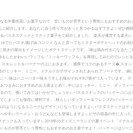
セになる中毒性高いお菓子なので、甘いものが苦手という男性にもおすすめのお
もご紹介します。あなたに合う作り方がきっと見つかるはずですよ！ぜひ挑戦
えるパスタスナックとスナック菓子をご紹介しました。 楽天が運営する楽天
ゆでたパスタ,揚げ油,コンソメ なんと言ってもミスターポテトヘッドのお
、たこ焼きの屋台をイメージしたポテトスナックです。, 味は病み付きになるた
形をしたかわいいワッフル『ミッキーワッフル』を再現してみたのでレシピを
み立て、スキレットをバーナーの上におきます。. 濃厚でコクのあるチーズ� 
装姿のミッキー、ミニー、ドナルドがデザインされたあられアソートです。 
み付きに！, 味はハニーバター味＆うすしお味がそれぞれ7袋ずつ入っています
選！おつまみにおすすめのお土産まとめ！, 中にはミッキー、ミニー、ダッフ
あるので、覗いてみてはいかがでしょうか♪, パスタスナックのパッケージに
してしまっても保存に便利です。, 秋らしいダッフィー＆フレンズのパッケ
ソルのようになるユニークなデザインになっていますよ♪, パスタスナックは
べやすいラーメン・おうどんなども登場しますよ♪, ピザの容器の中に入った
ナックも入っています♪, 2019年のディズニーランドの夏イベント「ドナ
甘いものが苦手という男性にもおすすめのお土産ですよ！, パッケージはジ