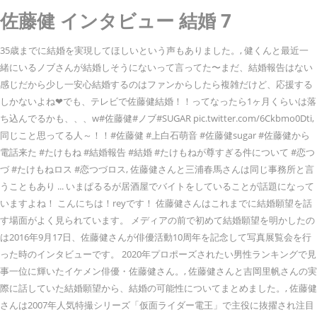
佐藤健 インタビュー 結婚 7
35歳までに結婚を実現してほしいという声もありました。, 健くんと最近一
緒にいるノブさんが結婚しそうにないって言ってた〜まだ、結婚報告はない
感じだから少し一安心結婚するのはファンからしたら複雑だけど、応援する
しかないよね❤︎でも、テレビで佐藤健結婚！！ってなったら1ヶ月くらいは落
ち込んでるかも、、、w#佐藤健#ノブ#SUGAR pic.twitter.com/6Ckbmo0Dti,
同じこと思ってる人～！！#佐藤健 #上白石萌音 #佐藤健sugar #佐藤健から
電話来た #たけもね #結婚報告 #結婚 #たけもねが尊すぎる件について #恋つ
づ #たけもねロス #恋つづロス, 佐藤健さんと三浦春馬さんは同じ事務所と言
うこともあり ... いまぱるるが居酒屋でバイトをしていることが話題になって
いますよね！ こんにちは！reyです！ 佐藤健さんはこれまでに結婚願望を話
す場面がよく見られています。 メディアの前で初めて結婚願望を明かしたの
は2016年9月17日、佐藤健さんが俳優活動10周年を記念して写真展覧会を行
った時のインタビューです。 2020年プロポーズされたい男性ランキングで見
事一位に輝いたイケメン俳優・佐藤健さん。, 佐藤健さんと吉岡里帆さんの実
際に話していた結婚願望から、結婚の可能性についてまとめました。, 佐藤健
さんは2007年人気特撮シリーズ「仮面ライダー電王」で主役に抜擢され注目