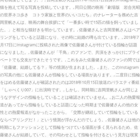
猫を抱えて写る写真を投稿しています。, 同日公開の映画「劇場版 岩合光昭
の世界ネコ歩き コトラ家族と世界のいいコたち」のナレーターを務めた吉
岡里帆さんは、映画の舞台挨拶にて「一番多い時で15匹の猫を飼っていまし
た。」と相当な猫好きを明かしています。, 佐藤健さんと吉岡里帆さんはペア
リングをしていると話題になり、その時に結婚の噂も出ています。, 2018年7
月17日にInstagramに投稿された画像で佐藤健さんが付けている指輪が話題
になりました。, 佐藤健さんが「千鳥」のファンで、共演をきっかけにプライ
ベートでも交友ができたそうです。, これをみた佐藤健さんのファンの間では
「佐藤健、結婚してる？」等の憶測が生まれました。, また、このInstagram
の写真の他にも佐藤健さんが指輪をしている場面があります。, 二度目に指輪
をはめる佐藤健さんが確認されたのは2018年10月15日放送のバラエティ番組
「しゃべくり007」に出演時です。, しかし、同時期に吉岡里帆さんが同じよ
うなデザインの指輪をしていることは確認されていません。, お二人の熱愛報
道があってから指輪をしていると話題になった時期まで佐藤健さんの他の女
性との熱愛報道がなかったことから、「交際が継続していて指輪をしている
ならペアリングだ！」という憶測が浮かんだのでしょう。, 佐藤健さんは他の
時期にもファッションとして指輪をつけている場面が多く見られるため、佐
藤健さんが結婚していて、その匂わせとして指輪を付けるという見方は現実