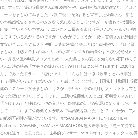
は、大人気俳優の佐藤健さんの結婚報告や、高校時代の偏差値など、プロフ
ィールをまとめてみました！, 数年後、結婚すると宣言した佐藤さん、誰と、
いつ結婚報告をされるのかかなり気になるところですが、今後もその活躍を
応援していきたいですね！, -エンタメ ... 最近石田ゆり子さんのかわいさが増
してきている気がするのですが、いかがでしょうか！ 鈴木杏樹さんは帰国子
女なの？ ... こあきゅん(小朝向日葵)の福島で炎上とは？高校やwikiプロフ風
まとめ！【恋ステ】, 西本ヒカルの水着インスタ顔画像やすっぴんがかわい
い！身長体重wiki風プロフまとめ！. 未だ美しさの衰えを知らない石田ゆり子
さん出演の映画「マチネの終わりに」が11月1日に公開されます！ 2020年3
月まであったドラマ、「恋はつづ... 「こんなにはっきり物申すという事は、
もう相手がいるのではないか？」と感じたようです。. 【画像】【動画】佐藤
健のキスシーン女優まとめ！キスが上手いや下手の評判も 大ヒットドラマと
なった恋はつづくよどこまでも。 主演の佐藤健くんと上白石萌音ちゃんは、
「たけもね」と呼ばれ、仲の良さや、距離感の近さが話題になりました。 そ
して、ここにきて佐藤健くんが取材で結婚観を語ったことで、にわかに二人
の結婚可能性が騒がれています。 ©”SAMURAI MARATHON 1855”FILM
Partners GAGA.NE.JP/SAMURAIMARATHON, 黒人差別問題 「黙って見てい
るのは違う、と思った」。 世界的ダンサー・s**t kingz(シットキングス)の覚