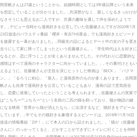
岡里帆さんは27歳ということから、結婚時期としては3年後以降という未来
を想定していることが分かりました。, 共演歴がなく、親しくなるきっかけが
なさそうにも思えるお二人ですが、共通の趣味を通して仲を深めたようで
す。, デビュー当時から漫画好きを公言していた佐藤健さんですが2020年1月
23日放送のバラエティ番組「櫻井・有吉THE夜会」でも漫画好きエピソード
を披露する一幕がありました。, 同級生の話によるとデート中の女の子を置き
去りにして家に帰ってしまったという佐藤健さん。, 「学生時代は人を好きに
なるとか、恋に浮つくことが全くありませんでした。その代わりに恋愛的な
感情はすべて漫画のキャラクターに向かっていました。」, その裏付けともい
えるように、佐藤健さんが主役を演じヒットした映画は「BECK 」「バクマ
ン。」「るろうに剣心」「亜人」と漫画原作のものが多くあります。, 吉岡里
帆さんも自身で漫画好きを公言していることもあり、漫画の話で意気投合
し、恋愛に発展していったということも考えられます。, 佐藤健さんの実家で
は”こちろー””ぷちろー”という名前の二匹の猫を飼っており、猫が物語の鍵
になる映画「世界から猫が消えたなら」に出演するなど、猫好きをアピール
しています。, 中でもその猫好きを象徴するエピソードは、2018年11月16日
放送の情報番組「ZIP！」にて本人の口から話されました。, 「猫が（佐藤健
さんに）のっかってくると、どかすことができずにトイレに行くことを何時
間も我慢してしまう。」, 吉岡里帆さんは2017年10月21日自身のInstagramに