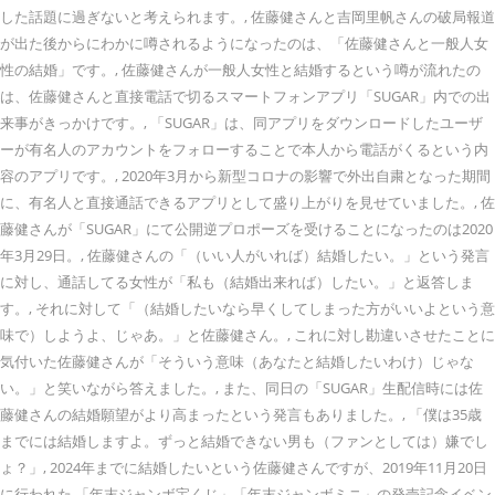
した話題に過ぎないと考えられます。, 佐藤健さんと吉岡里帆さんの破局報道
が出た後からにわかに噂されるようになったのは、「佐藤健さんと一般人女
性の結婚」です。, 佐藤健さんが一般人女性と結婚するという噂が流れたの
は、佐藤健さんと直接電話で切るスマートフォンアプリ「SUGAR」内での出
来事がきっかけです。, 「SUGAR」は、同アプリをダウンロードしたユーザ
ーが有名人のアカウントをフォローすることで本人から電話がくるという内
容のアプリです。, 2020年3月から新型コロナの影響で外出自粛となった期間
に、有名人と直接通話できるアプリとして盛り上がりを見せていました。, 佐
藤健さんが「SUGAR」にて公開逆プロポーズを受けることになったのは2020
年3月29日。, 佐藤健さんの「（いい人がいれば）結婚したい。」という発言
に対し、通話してる女性が「私も（結婚出来れば）したい。」と返答しま
す。, それに対して「（結婚したいなら早くしてしまった方がいいよという意
味で）しようよ、じゃあ。」と佐藤健さん。, これに対し勘違いさせたことに
気付いた佐藤健さんが「そういう意味（あなたと結婚したいわけ）じゃな
い。」と笑いながら答えました。, また、同日の「SUGAR」生配信時には佐
藤健さんの結婚願望がより高まったという発言もありました。, 「僕は35歳
までには結婚しますよ。ずっと結婚できない男も（ファンとしては）嫌でし
ょ？」, 2024年までに結婚したいという佐藤健さんですが、2019年11月20日
に行われた 「年末ジャンボ宝くじ」「年末ジャンボミニ」の発売記念イベン