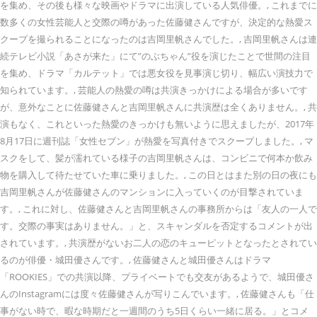
を集め、その後も様々な映画やドラマに出演している人気俳優。, これまでに
数多くの女性芸能人と交際の噂があった佐藤健さんですが、決定的な熱愛ス
クープを撮られることになったのは吉岡里帆さんでした。, 吉岡里帆さんは連
続テレビ小説「あさが来た」にて”のぶちゃん”役を演じたことで世間の注目
を集め、ドラマ「カルテット」では悪女役を見事演じ切り、幅広い演技力で
知られています。, 芸能人の熱愛の噂は共演きっかけによる場合が多いです
が、意外なことに佐藤健さんと吉岡里帆さんに共演歴は全くありません。, 共
演もなく、これといった熱愛のきっかけも無いように思えましたが、2017年
8月17日に週刊誌「女性セブン」が熱愛を写真付きでスクープしました。, マ
スクをして、髪が濡れている様子の吉岡里帆さんは、コンビニで何本か飲み
物を購入して待たせていた車に乗りました。, この日とはまた別の日の夜にも
吉岡里帆さんが佐藤健さんのマンションに入っていくのが目撃されていま
す。, これに対し、佐藤健さんと吉岡里帆さんの事務所からは「友人の一人で
す。交際の事実はありません。」と、スキャンダルを否定するコメントが出
されています。, 共演歴がないお二人の恋のキューピットとなったとされてい
るのが俳優・城田優さんです。, 佐藤健さんと城田優さんはドラマ
「ROOKIES」での共演以降、プライベートでも交友があるようで、城田優さ
んのInstagramには度々佐藤健さんが写りこんでいます。, 佐藤健さんも「仕
事がない時で、暇な時期だと一週間のうち5日くらい一緒に居る。」とコメ