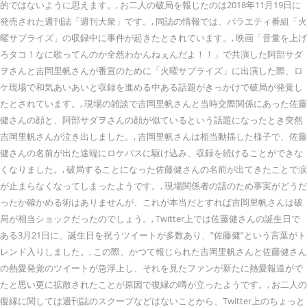
的ではないように思えます。, お二人の破局を報じたのは2018年11月19日に
発売された週刊誌「週刊大衆」です。, 同誌の情報では、バラエティ番組「火
曜サプライズ」の収録中に事件が起きたとされています。, 映画「音量を上げ
ろタコ！なに歌ってんのか全然わかんねぇんだよ！！」で共演した阿部サダ
ヲさんと吉岡里帆さんが番宣のために「火曜サプライズ」に出演した際、ロ
ケ現場で和気あいあいと収録を進める中ある話題がきっかけで破局が発覚し
たとされています。, 現場の雑談で吉岡里帆さんと当時交際関係にあった佐藤
健さんの顔と、阿部サダヲさんの顔が似ているという話題になったとき突然
吉岡里帆さんが泣き出しました。, 吉岡里帆さんは相当動揺した様子で、佐藤
健さんの名前が出た途端にロケバスに駆け込み、収録を続けることができな
くなりました。, 破局することになった佐藤健さんの名前が出てきたことで涙
が止まらなくなってしまったようです。, 現場関係者の話のため事実がどうだ
ったか確かめる術はありませんが、これが本当だとすれば吉岡里帆さんは破
局が相当ショックだったのでしょう。, Twitter上では佐藤健さんの誕生日で
ある3月21日に、誕生日を祝うツイートが多数あり、”佐藤健”という言葉がト
レンド入りしました。, この際、かつて報じられた吉岡里帆さんと佐藤健さん
の熱愛発覚のツイートが急浮上し、それを見たファンが新たに熱愛報道がで
たと思い更に拡散されたことが原因で復縁の噂が立ったようです。, お二人の
復縁に関しては週刊誌のスクープなどはないことから、Twitter上のちょっと