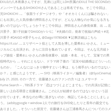
EXILEの八木将康さんですが、兄弟には同じLDH所属のEXILE THE SECONDの
メンバーでもあるSHOKICHIさんであることは有名ですね。そこで今回は、
兄SHOKICHI …, 「仮面ライダージオウ」や「オオカミくんには騙されない」
にも出演した人気俳優の押田岳さんですが、どんな人物なのか気になる方も
多いのではないでしょうか？そこで今回は、押田岳さんの身長体重、出 …, 北
川景子、第1子妊娠でDAIGOがパパに「#夫婦の日」発表で祝福の声続々#北
川景子 #DAIGO #景子ちゃん @Daigo19780408 ▼記事詳細はこちら
https://t.co/ …, エリザベート役として人気を博した愛希れいかさん、ミュー
ジカルにも出演され、さらに注目を集めています。今回は、そんな元月組ト
ップ娘役・愛希れいかさんの身長体重や、結婚・本名、そして、宝塚での男
役時代から …. それにともない、ドラマ終了後の「近況や結婚感はどういった
ものか」 「こんなにはっきり物申すという事は、もう相手がいるのではない
か？」と感じたようです。, — SYO（映画ライター／編集者） (@SyoCinema)
July 21, 2020, その一方で、佐藤健さんのファンの方々は ユメサーチ ～
Yume Search～ , TBS系ドラマ「恋はつづくよどこまでも」での共演が記憶に
新しい上白石萌音と佐藤健さん。この2人が結婚するのではないかという話
が出ています。本当なのか噂に過ぎないのか、検証してみることにしましょ
う。 (adsbygoogle = window 2人での旅行をDVD化したりと長年の親交でも
ありました。, そういった状況で、佐藤健さんは三浦春馬さんについてのコメ