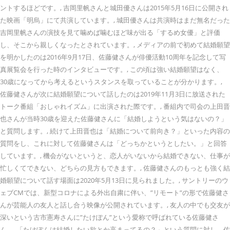
ントするほどです。, 吉岡里帆さんと城田優さんは2015年5月16日に公開され
た映画「明烏」にて共演しています。, 城田優さんは共演時はまだ無名だった
吉岡里帆さんの演技を見て噛めば噛むほど味が出る「するめ女優」と評価
し、そこから親しくなったとされています。, メディアの前で初めて結婚願望
を明かしたのは2016年9月17日、佐藤健さんが俳優活動10周年を記念して写
真展覧会を行った時のインタビューです。, この頃は強い結婚願望はなく、
30歳になってから考えるというスタンスを取っていることが分かります。,
佐藤健さんが次に結婚願望について話したのは2019年11月3日に放送された
トーク番組「おしゃれイズム」に出演された際です。, 番組内で司会の上田晋
也さんが当時30歳を迎えた佐藤健さんに「結婚しようという気はないの？」
と質問します。, 続けて上田晋也は「結婚について前向き？」といった内容の
質問をし、これに対して佐藤健さんは「どっちかというとしたい。」と回答
しています。, 機会がないというと、恋人がいないから結婚できない、仕事が
忙しくてできない、どちらの見方もできます。, 佐藤健さんのもっとも強く結
婚願望について話す場面は2020年5月13日に見られました。, サントリーのウ
ェブCMでは、新型コロナによる外出自粛に伴い、”リモート”の形で佐藤健さ
んが芸能人の友人と話し合う映像が公開されています。, 友人の中でも交友が
深いという古市憲寿さんに”たけぽん”という愛称で呼ばれている佐藤健さ
ん。, 「たけぽんは結婚したい欲とか高まってるの？」という質問に対し、佐