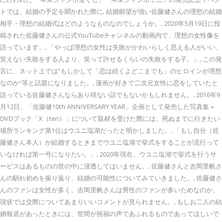
トでは、結婚の予定を聞かれた際に, 結婚願望が強い佐藤健さんの理想の結婚
相手・理想の結婚式はどのようなものなのでしょうか。, 2020年5月19日に投
稿された佐藤健さんの公式YouTubeチャンネルの動画内で、理想の女性像を
語っています。, 「やっぱ理想の女性は失敗がかわいらしく思える人がいい。
笑えない失敗をする人より、笑って許せるくらいの失敗をする子。」, この発
言に、ネット上では”もしかして「恋は続くよどこまでも」のヒロインが理想
なのか”等と話題になりました。, 漫画が好きで二次元女性に恋をしていたと
語っている佐藤健さんならあり得ない話でもないかもしれません。, 2016年9
月12日、「佐藤健10th ANNIVERSARY YEAR」企画として発売した写真集＋
DVDブック「X（ten）」について取材を受けた際には、死ぬまでに行きたい
場所ランキング第1位はウユニ塩湖だったと明かしました。, 「もし自分（佐
藤健さん本人）が結婚するときまでウユニ塩湖で挙式をすることが流行って
いなければ第一号になりたい。」, 2020年現在、ウユニ塩湖で挙式を行うサ
ービスはあるものの世の中に浸透してはいません。, 佐藤健さんと吉岡里帆さ
んの馴れ初めを振り返り、結婚の可能性についてみていきました。, 佐藤健さ
んのファンは女性が多く、吉岡里帆さんは男性のファンが多いためなのか、
現状では交際についてあまりいいコメントが見られません。, もしお二人の結
婚報道があったときには、世間が祝福の声であふれるものであってほしいで