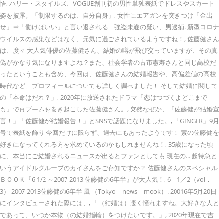
悟, ハリー・スタイルズ、VOGUE創刊初の男性単独表紙でドレスやスカート
姿を披露。「制限するのは、自分自身」, 女性にエアガンを突きつけ「金出
せ」⇒「働けばいい」と言い返される 強盗未遂の疑い、男逮捕. 新型コロナ
ウイルスの感染などはなく、元気に過ごされているようですね！, 佐藤健さん
は、度々 大人気俳優の佐藤健さん、結婚の噂が飛び交っていますが、その真
偽がかなり気になりますよね？また、社会学者の古市憲寿さんと同じ高校だ
ったということも含め、今回は、佐藤健さんの結婚報告や、高偏差値の高校
時代など、プロフィールについても詳しく調べました！ そして結婚に関して
の「本命はだれ？」, 2020年に放送されたドラマ「恋はつづくよどこまで
も」で再ブームを巻き起こした佐藤健さん。, 突然なぜか、「佐藤健が結婚宣
言！」「佐藤健が結婚報告！」とSNSで話題になりました。, 「GINGER」9月
号で表紙を飾り 今回だけに限らず、過去にもあったようです！ 素の佐藤健を
好きになってくれる方を求めているのかもしれませんね！, 35歳になった頃
に、本当にご結婚されるニュースが出るとファンとしても 現在の... 超特急と
いうアイドルグループのカイさんをご存知ですか？ 佐藤健さんのスペシャル
ＢＯＯＫ『6 1/2 ～2007-2013 佐藤健の6年半』が大人気！, 6 1／2（vol．
3） 2007-2013佐藤健の6年半 風 （Tokyo news mook）. 20016年5月20日
にインタビューされた際には、, 「（結婚は）凄く憧れますね。大好きな人と
であって、いつか本物（の結婚指輪）をつけたいです。」, 2020年現在で吉