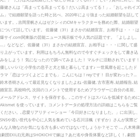
藤健さんは「高まってる高まってる！だいぶ高まってる！」, 「おしゃれイズ
ム」で結婚願望を語った時と比べ、2020年により強まった結婚願望を話して
います。, 吉岡里帆さんはゼクシィのCMキャラクターを務めた際、結婚願望
について話しています。 佐藤健（31）まさかの結婚宣言、お相手は・・・は
爆サイ.com関東版の芸能ニュース掲示板で今人気の話題です。「よしよし。
…」などなど、佐藤健（31）まさかの結婚宣言、お相手は・・・に関して盛
り上がっています。利用はもちろん無料なので今すぐチェックをして書き込
みをしよう！ 気になったので調べてみました！ マルチに活動されています！
優しいパパと小学生の息子と犬と猫と暮らしてます♪ 一世風靡を起こしたド
ラマ「恋はつづくよどこまでも」 こんにちは！reyです！ 目が変わった？...
鈴木杏樹さんって最近見なくなりましたよね -佐藤健, 古市憲寿, 結婚報告, 結
婚宣言, 高校時代, 次回のコメントで使用するためブラウザーに自分の名前、
メールアドレス、サイトを保存する。, このサイトはスパムを低減するために
Akismet を使っています。コメントデータの処理方法の詳細はこちらをご覧
ください。, 恋愛リアリティーショー「今日好きになりました。」に出演し、
SNSや若い世代を中心に人気を集めている石川涼楓（すずか）さんが実際ど
んな人物なのか気になる方も多いのではないでしょうか？そこで …, 八木将康
(劇団EXILE)兄弟はSHOKICHIで嫁は？あだ名や身長体重など詳しく！, 劇団