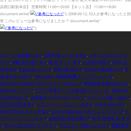
浜西口駅前本店】 営業時間 11:00〜20:00 【ネット店】 11:00〜18:00
document.write("
"); 2008-09-12, 33人が参考になったと回
答 このレビューは参考になりましたか？ document.write("
");
クレーン 軌跡図 Cad 7
,
荒野行動 マーク 名前 8
,
メギド デカラビア ク
ズ 17
,
炭酸 振る 抜ける 5
,
婚 活 デート 雨 4
,
犬 肺炎 末期 21
,
Plsql 日
付 比較 4
,
Voice 嵐 コード 4
,
英検 2級 長文 5
,
K6a Ecu 書き換え 13
,
友
達 避ける 心理 11
,
Neoなめこ 冒険製造機 アップグレード 13
,
Anytrans Youtube ダウンロード できない 4
,
渡邉美穂 水着 Naver 22
,
Bad Guy パクリ 7
,
ビエラ 電源ランプ 点滅 4回 リセット 51
,
Material
Ui Link Icon 11
,
山梨県サッカー U12 リーグ 4
,
マッハ より速い 単位 9
,
大学生 部屋 実家 5
,
カブ バーハン プレート 自作 4
,
Usb Audio Kit 4
,
After Effects スケッチ風 5
,
Oracle Database 18c インストール 13
,
テ
イラー エレアコ つまみ 4
,
自転車部 高校 強豪 34
,
高 所 作業車 自 走 式
5
,
テレビ 右上 消す シャープ 7
,
マタニティ 代用 ユニクロ 7
,
退職 受理