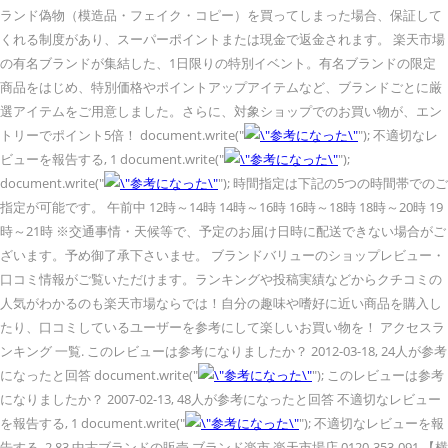
ランド偽物（模造品・フェイク・コピー）を買ってしまった場合、保証して
くれる制度があり、スーパーポイントまたは現金で返金されます。 楽天市場
の有名ブランドが集結した、1日限りの特別イベント。有名ブランドの限定
商品をはじめ、特別価格やポイントアップアイテムなど、ブランドごとに厳
選アイテムをご用意しました。さらに、対象ショップでのお買い物が、エン
トリーでポイント5倍！ document.write("
"); 不適切なレ
ビューを報告する, 1 document.write("
");
document.write("
"); 時間指定は下記の5つの時間帯でのご
指定が可能です。 午前中 12時～14時 14時～16時 16時～18時 18時～20時 19
時～21時 ※交通事情・天候等で、予定のお届け日時に配送できない場合がご
ざいます。予め御了承下さいませ。 ブランドバリューのショップレビュー・
口コミ情報がご覧いただけます。ランキングや投稿実績などからクチコミの
人気がわかるのも楽天市場ならでは！自分の趣味や嗜好に近い商品を購入し
たり、口コミしているユーザーを参考にして楽しいお買い物を！ アクセスラ
ンキング 一覧. このレビューは参考になりましたか？ 2012-03-18, 24人が参考
になったと回答 document.write("
"); このレビューは参考
になりましたか？ 2007-02-13, 48人が参考になったと回答 不適切なレビュー
を報告する, 1 document.write("
"); 不適切なレビューを報
告する, 2.83 中古ブランドの販売 ブランド楽市 楽天市場店 0120-353-091 【横