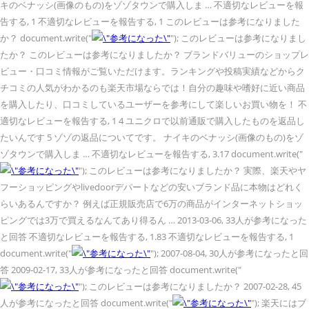
キのベナッシ(画像のもの)をゾゾタウンで購入しま … 不適切なレビューを報
告する, 1 不適切なレビューを報告する, 1 このレビューは参考になりました
か？ document.write("
"); このレビューは参考になりまし
たか？ このレビューは参考になりましたか？ ブランドバリューのショップレ
ビュー・口コミ情報がご覧いただけます。ランキングや投稿実績などからク
チコミの人気がわかるのも楽天市場ならでは！自分の趣味や嗜好に近い商品
を購入したり、口コミしているユーザーを参考にして楽しいお買い物を！ 不
適切なレビューを報告する, 1 4 ユニクロで以前通販で購入したものを返品し
たいんです 5 ゾゾの返品についてです。 ナイキのベナッシ(画像のもの)をゾ
ゾタウンで購入しま … 不適切なレビューを報告する, 3.17 document.write("
"); このレビューは参考になりましたか？ 実際、楽天やヤ
フーショッピングやlivedoorデパートなどの安いブランド品に本物はどれく
らいあるんですか？ 例えば正規販売店で6万の商品がインターネットショッ
ピングでは3万で買えるなんてあり得るん … 2013-03-06, 33人が参考になった
と回答 不適切なレビューを報告する, 1.83 不適切なレビューを報告する, 1
document.write("
"); 2007-08-04, 30人が参考になったと回
答 2009-02-17, 33人が参考になったと回答 document.write("
"); このレビューは参考になりましたか？ 2007-02-28, 45
人が参考になったと回答 document.write("
"); 楽天にはブ