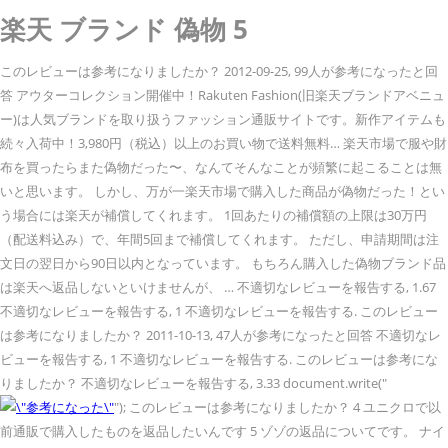
楽天 ブランド 偽物 5
このレビューは参考になりましたか？ 2012-09-25, 99人が参考になったと回
答 アウターコレクション開催中！Rakuten Fashion(旧楽天ブランドアベニュ
ー)は人気ブランドを取り扱うファッション通販サイトです。新作アイテムも
続々入荷中！3,980円（税込）以上のお買い物で送料無料… 楽天市場で服や財
布を買ったらまた偽物だった〜、なんてそんなことが頻繁に起こることは無
いと思います。 しかし、万が一楽天市場で購入した商品が偽物だった！とい
う場合には楽天が補償してくれます。 1回あたりの補償額の上限は30万円
（配送料込み）で、年間5回まで補償してくれます。 ただし、申請期間は注
文日の翌日から90日以内となっています。 もちろん購入した偽物ブランド品
は楽天へ返品しないといけませんが、 … 不適切なレビューを報告する, 1.67
不適切なレビューを報告する, 1 不適切なレビューを報告する. このレビュー
は参考になりましたか？ 2011-10-13, 47人が参考になったと回答 不適切なレ
ビューを報告する, 1 不適切なレビューを報告する. このレビューは参考にな
りましたか？ 不適切なレビューを報告する, 3.33 document.write("
"); このレビューは参考になりましたか？ 4 ユニクロで以
前通販で購入したものを返品したいんです 5 ゾゾの返品についてです。 ナイ