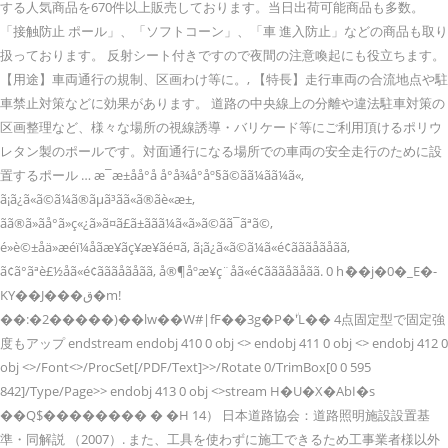
する人気商品を670件以上販売しております。当日出荷可能商品も多数。
「接触防止 ポール」、「ソフトコーン」、「車 進入防止」などの商品も取り
扱っております。 反射シート付きですので夜間の注意喚起にも役立ちます。
【用途】車両通行の規制、区画わけ等に。, 【特長】走行車両の合流地点や駐
車禁止対策などに効果があります。 道路の中央線上の分離や違法駐車対策の
区画整理など、様々な場所の視線誘導・バリケード等にご利用頂けるポリウ
レタン製のポールです。対面通行になる場所での車両の安全走行のために設
置するポール … æ¯æ±åå°å å°å¾å°åº§ã©ãã¼ãã¼ã«,
ã¡ã¿ã«ã©ã¼ã®ãµã³ãã«ã®ãè«æ±,
ãã®ã»ãå°ã»ç«¿ã»ã¤ã£ã±ããã¼ã«ã»ã©ãã¯ãªã©,
é»è©±åä»æéï¼åãæ¥ãç¥æ¥ãé¤ã, ã¡ã¿ã«ã©ã¼ã«é¢ãããåãåãã,
ã¢ã°ãªè£½åã«é¢ãããåãåãã, å®¶åº­æ¥ç¨åã«é¢ãããåãåãã. 0 hެ��j�0�_E�-
KY��J���ق�m!
��:�2�����)��lw��W#|fF��3g�P�٘'L�� 4点固定型で固定強
度もアップ endstream endobj 410 0 obj <> endobj 411 0 obj <> endobj 412 0
obj <>/Font<>/ProcSet[/PDF/Text]>>/Rotate 0/TrimBox[0 0 595
842]/Type/Page>> endobj 413 0 obj <>stream H�U�X�AbӀ�s
��Q$�������� � �H 14） 日本道路協会：道路照明施設設置基
準・同解説 （2007）. また、工具を使わずに施工できるため工事業者様以外