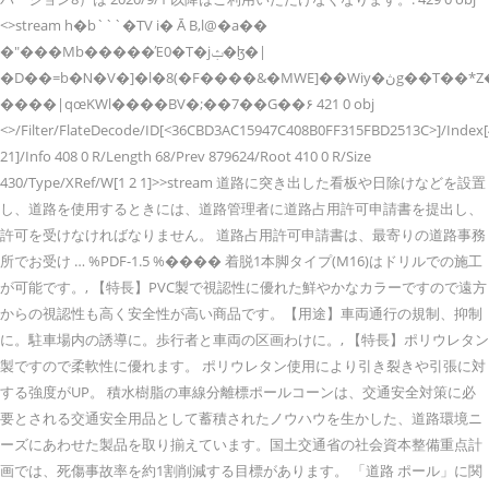
<>stream h�b```�TV i� Ā B,l@�a��
�"���Mb�����Έ0�T�jݑ�ɮ�|
�D��=b�Ν�V�]�l�8(�F����&�MWE]��Wiy�ڽg��T��*Z�ei2�V�7@j�!
����|qœKWl����BV�;��7��G��۶ 421 0 obj
<>/Filter/FlateDecode/ID[<36CBD3AC15947C408B0FF315FBD2513C>]/Index[
21]/Info 408 0 R/Length 68/Prev 879624/Root 410 0 R/Size
430/Type/XRef/W[1 2 1]>>stream 道路に突き出した看板や日除けなどを設置
し、道路を使用するときには、道路管理者に道路占用許可申請書を提出し、
許可を受けなければなりません。 道路占用許可申請書は、最寄りの道路事務
所でお受け … %PDF-1.5 %���� 着脱1本脚タイプ(M16)はドリルでの施工
が可能です。, 【特長】PVC製で視認性に優れた鮮やかなカラーですので遠方
からの視認性も高く安全性が高い商品です。【用途】車両通行の規制、抑制
に。駐車場内の誘導に。歩行者と車両の区画わけに。, 【特長】ポリウレタン
製ですので柔軟性に優れます。 ポリウレタン使用により引き裂きや引張に対
する強度がUP。 積水樹脂の車線分離標ポールコーンは、交通安全対策に必
要とされる交通安全用品として蓄積されたノウハウを生かした、道路環境ニ
ーズにあわせた製品を取り揃えています。国土交通省の社会資本整備重点計
画では、死傷事故率を約1割削減する目標があります。 「道路 ポール」に関