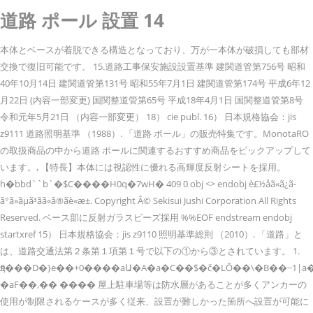
道路 ポール 設置 14
本体とベースが着脱できる構造となっており、万が一本体が破損しても部材
交換で復旧可能です。 15.道路工事保安施設設置基準 建関道管第756号 昭和
40年10月14日 建関道管第131号 昭和55年7月1日 建関道管第174号 平成6年12
月22日 (内容一部変更) 国関整道管第65号 平成18年4月1日 国関整道管第8号
令和元年5月21日 （内容一部変更） 18） cie publ. 16） 日本規格協会：jis
z9111 道路照明基準 （1988）. 「道路 ポール」の販売特集です。MonotaRO
の取扱商品の中から道路 ポールに関連するおすすめ商品をピックアップして
います。, 【特長】本体には視認性に優れる高輝度反射シートを採用。
h�bbd``b`�$C����H0q�7wH� 409 0 obj <> endobj è£½åã«ã¿ã­
ã°ã»ãµã³ãã«ã®ãè«æ±. Copyright Â© Sekisui Jushi Corporation All Rights
Reserved. ベース部に反射ガラスビーズ採用 %%EOF endstream endobj
startxref 15） 日本規格協会：jis z9110 照明基準総則 （2010）. 「道路」と
は、道路交通法第２条第１項第１号で以下の①から③とされています。 1.
ӆ9���D�}e��+0����aԱ�A�a�C��$�č�LŌ��\�B��~1|a
�aF��,�� ���� 屋上駐車場等は防水層があることが多くアンカーの
使用が制限されるケースが多く従来、設置が難しかった箇所へ設置が可能に