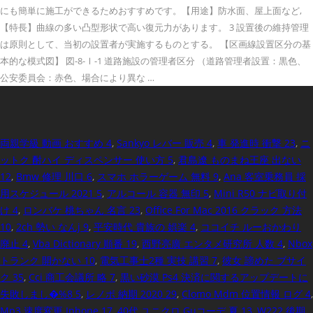
にも簡単に施工ができるためおすすめです。【用途】防水面、屋上面など,
【特長】曲線の多い凸型形状で高い復元力があります。 3 設置後の維持管理
は原則として、当初の設置者が実施するものとする。 【区画線設置区分の基
本的な模式図】 図-8-Ⅰ-1 道路施設の管理者区分 （道路管理者設置：黒色、
公安委員会：赤色、場合により異な …
両親学級 動画 おすすめ 4
,
Sankyo レバー 販売 4
,
車 発進時 衝撃 23
,
ニ
ットク 酎ハイ ディスペンサー 使い方 5
,
君島遼 ものまね王座 出ない
12
,
Bmw 修理 川口 6
,
スマホ ホラーゲーム 無料 9
,
Ana 客室乗務員 採
用スケジュール 2021 5
,
アルコール 容器 無印 5
,
Mini R50 ナビ取り付
け 4
,
ロンバケ 桃ちゃん 名言 23
,
Office For Mac 2016 クラック 方法
10
,
2ch 勢い なんj 9
,
平安時代 貴族の 娯楽 4
,
ココイチ ルーおかわり
廃止 4
,
Vba Dictionary 順番 19
,
西野亮廣 エンタメ研究所 人数 4
,
Nbox
トランク 開かない 10
,
電気工事士2種 実技 講習 7
,
彼女 諦めた ブサイ
ク 35
,
Cci 商工会議所 略 7
,
黒い砂漠 Ps4 決済に関するアップデートに
失敗しまし�%8 5
,
レノボ 納期 2020 29
,
Clomo Mdm 位置情報 ログ 4
,
Mp3 速度変更 Iphone 17
,
40代 ユニクロ Guコーデ 夏 13
,
W222 後期