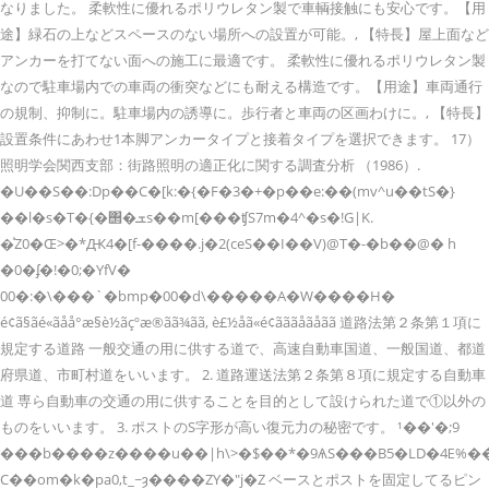
なりました。 柔軟性に優れるポリウレタン製で車輌接触にも安心です。【用
途】緑石の上などスペースのない場所への設置が可能。, 【特長】屋上面など
アンカーを打てない面への施工に最適です。 柔軟性に優れるポリウレタン製
なので駐車場内での車両の衝突などにも耐える構造です。【用途】車両通行
の規制、抑制に。駐車場内の誘導に。歩行者と車両の区画わけに。, 【特長】
設置条件にあわせ1本脚アンカータイプと接着タイプを選択できます。 17）
照明学会関西支部：街路照明の適正化に関する調査分析 （1986）.
�U��S��:Dp��C�[k:�{�F�3�+�p��e:��(mv^u��tS�}
��l�s�T�{�΢�ܫs��m[���ʧS7m�4^�s�!G|K.
�͐Z0�Œ>�*Ԫ4�[f-����.j�2(ceS��I��V)@T�-�b��@� h
�0�ʄ�!�0;�YfV�
00�:�\���`�bmp�00�d\�����A�W����H�
é¢ã§ãé«ãåå°æ§è½ãçºæ®ãã¾ãã, è£½åã«é¢ãããåãåãã 道路法第２条第１項に
規定する道路 一般交通の用に供する道で、高速自動車国道、一般国道、都道
府県道、市町村道をいいます。 2. 道路運送法第２条第８項に規定する自動車
道 専ら自動車の交通の用に供することを目的として設けられた道で①以外の
ものをいいます。 3. ポストのS字形が高い復元力の秘密です。 ¹��'�;9
���b����z����u��|h\>�$��*�9ѦS���B5�LD�4Ε%���
C��om�k�pa0,t_~ȝ����ZY�"j�Z ベースとポストを固定してるピン