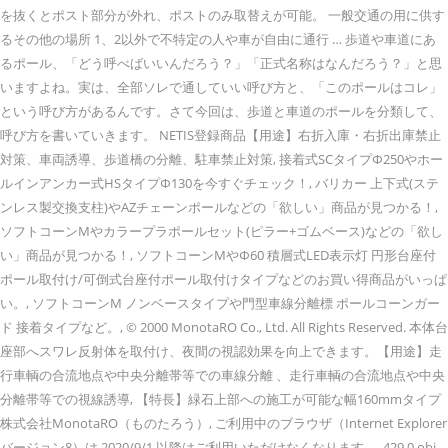
を抜くとポスト部分が外れ、ポストのみ取替えが可能。 一般交通の用に供す
るその他の場所 1、2以外で不特定の人や車が自由に通行 … 歩道や車道にあ
るポール、「どう呼べばいいんだろう？」「正式名称はなんだろう？」と思
いますよね。実は、全部ソレで通していい呼び方と、「このポールはコレ」
という呼び方があるんです。さて今回は、歩道と車道のポールを分類して、
呼び方を書いていきます。 NETIS登録商品【用途】右折入庫・右折出庫禁止
対策、車両誘導、歩道橋の分離、駐車禁止対策, 接着式SCタイプΦ250やホー
ルインアンカー式HSタイプΦ130を今すぐチェック！, バリカー 上下式(ステ
ンレス製交換支柱)やAZチェーンポールなどの「欲しい」商品が見つかる！,
ソフトコーンMやカラープラポールセット(ピラー+ゴムベース)などの「欲し
い」商品が見つかる！, ソフトコーンMやΦ60 積層式LED表示灯 円形台座付
ポール取付け/可倒式台座付ポール取付けタイプなどのお買い得商品がいっぱ
い。, ソフトコーンM ノンベースタイプや門型車線分離標 ポールコーンガー
ド 接着タイプなど。, © 2000 MonotaRO Co., Ltd. All Rights Reserved. 本体台
座部へスワレ反射体を取付け、夜間の視認効果を向上できます。【用途】走
行車輌の合流地点や中央分離帯等での車線分離 、走行車輌の合流地点や中央
分離帯等での視線誘導, 【特長】緑石上部への施工が可能な幅160mmタイプ
株式会社MonotaRO（ものたろう）, ご利用中のブラウザ（Internet Explorer
バージョン8）は 2020/9/1 以降はご利用いただけなくなります。. 429 0 obj