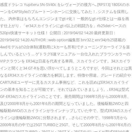
感度ドラレコ Yupiteru SN-SV40c をレヴォーグの後方へ, [RPS13] 180SXのホ
ーンをCAPStyleのブルートーンホーンに交換してみた！. システムを採用し
た。 内外装はもちろんエンジンまでgt-r化！ 一般的なgt-r仕様とは一線を画
す仕上がり . 「er34スカイラインにgt-r以上の戦闘力を」rb25detベースの
520ps快速サーキット仕様！ 公開日 : 2019/04/02 14:20 最終更新日 :
2019/04/02 14:20 AUTHOR : web option編集部 bnr32とenr34(rb25搭載の
4wdモデル)の2台体制(通勤用にkカーも所有)でチューニングカーライフを楽
しんでいるという … ゲトラグ6速マニュアル 一台仕入れたブラウンカラーの
VIPクラウンを ER34は日産を代表する車両、スカイラインです。34スカイラ
インと聞くと34 GT-Rを思い浮かべてしまうところですが、今回はそれとは異
なるER34スカイラインの魅力を解説します。特徴や用途、グレードの紹介や
CARTUNEユーザーに見るカスタム事例など、これを読めばER34スカイライ
ンの基本を知ることが可能です。それではみていきましょう。, ER34は型式
GF-ER34のスカイラインのことです。発売期間は1998年5月から2000年8月、
及び2000年8月から2001年6月の期間となっていました。後輪駆動2WDと四
輪駆動4WDのスカイラインがラインナップしていた中で、型式ER34のスカイ
ラインは後輪駆動2WDに分類されます。, さらにその中で、1998年5月から
2000年8月の中では25GT TURBOと25GT、そして2000年8月から2001年6月の
期間では25GT TURBO・25GT-V・25GT-X・25GTのグレードが型式ER34の車