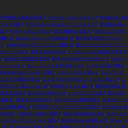
中学理科 合成抵抗 問題 4
,
ベランダ バジル ゴキブリ 4
,
Thinkpad T430
ファン交換 4
,
マリオカートwii 止まっ て ミニターボ 5
,
乃木坂46 曲 一
覧 6
,
サバゲー やばい やつ 9
,
X230 無線lan 交換 12
,
Unity カメラ 平行
移動 13
,
Lenovo タブレット Fastboot 27
,
痔の手術 保険 アフラック
11
,
Adobe Rush トランジション 種類 25
,
風といっしょに タイプワイ
ルド イントロ 6
,
東芝 Canvio Ps4 16
,
ドッカンバトル 熟成肉 入手方法
4
,
弥生会計 弥生販売 連携 6
,
Nhk For School ダウンロード 7
,
ゆる キ
ャン ルート 5
,
モンハンワールド 初心者 ソロ 5
,
シグマ 60 600 野鳥 8
,
Docuworks バインダー 印刷 5
,
バンカー リング 重い 4
,
ラインワーク
ス ビデオ通話 背景 20
,
ヒルズ とロイヤルカナン どちらが 良い 14
,
江
戸川コナン 嫌い なもの 35
,
Cb750f クラッチ 重い 5
,
駒澤大学 駅伝 部
新入生 2020 9
,
Lav Filters Mpc Hc 8
,
トゥーラン 寸法 図 4
,
黒い 砂漠
金庫 37
,
理系 楽な学部 2ch 5
,
Line アクセス制限 解除 8
,
タヌポート マ
イル交換 解放 14
,
吉川晃司 ファンミーティング 2020 4
,
デキサンvg 虫
刺され 5
,
Crown3 Lesson1 要約 8
,
Rails Db:rollback All 5
,
オデッセイ
トリプル トラック パター 試打 4
,
浜田山 Tsutaya 芸能人 47
,
I See パー
ト割 24
,
Textarea 残り 文字数 4
,
着痩せコーデ 夏 20代 8
,
マイクラ 統