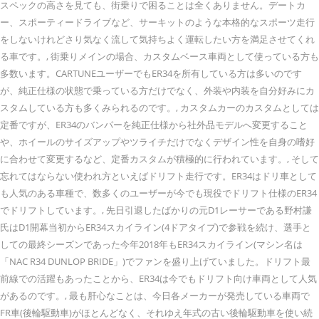
スペックの高さを見ても、街乗りで困ることは全くありません。デートカ
ー、スポーティードライブなど、サーキットのような本格的なスポーツ走行
をしないけれどさり気なく流して気持ちよく運転したい方を満足させてくれ
る車です。, 街乗りメインの場合、カスタムベース車両として使っている方も
多数います。CARTUNEユーザーでもER34を所有している方は多いのです
が、純正仕様の状態で乗っている方だけでなく、外装や内装を自分好みにカ
スタムしている方も多くみられるのです。, カスタムカーのカスタムとしては
定番ですが、ER34のバンパーを純正仕様から社外品モデルへ変更すること
や、ホイールのサイズアップやツライチだけでなくデザイン性を自身の嗜好
に合わせて変更するなど、定番カスタムが積極的に行われています。, そして
忘れてはならない使われ方といえばドリフト走行です。ER34はドリ車として
も人気のある車種で、数多くのユーザーが今でも現役でドリフト仕様のER34
でドリフトしています。, 先日引退したばかりの元D1レーサーである野村謙
氏はD1開幕当初からER34スカイライン(4ドアタイプ)で参戦を続け、選手と
しての最終シーズンであった今年2018年もER34スカイライン(マシン名は
「NAC R34 DUNLOP BRIDE」)でファンを盛り上げていました。ドリフト最
前線での活躍もあったことから、ER34は今でもドリフト向け車両として人気
があるのです。, 最も肝心なことは、今日各メーカーが発売している車両で
FR車(後輪駆動車)がほとんどなく、それゆえ年式の古い後輪駆動車を使い続