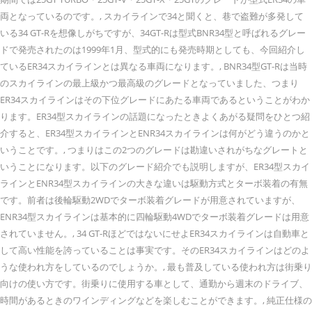
両となっているのです。, スカイラインで34と聞くと、巷で盗難が多発して
いる34 GT-Rを想像しがちですが、34GT-Rは型式BNR34型と呼ばれるグレー
ドで発売されたのは1999年1月、型式的にも発売時期としても、今回紹介し
ているER34スカイラインとは異なる車両になります。, BNR34型GT-Rは当時
のスカイラインの最上級かつ最高級のグレードとなっていました、つまり
ER34スカイラインはその下位グレードにあたる車両であるということがわか
ります。ER34型スカイラインの話題になったときよくあがる疑問をひとつ紹
介すると、ER34型スカイラインとENR34スカイラインは何がどう違うのかと
いうことです。, つまりはこの2つのグレードは勘違いされがちなグレートと
いうことになります。以下のグレード紹介でも説明しますが、ER34型スカイ
ラインとENR34型スカイラインの大きな違いは駆動方式とターボ装着の有無
です。前者は後輪駆動2WDでターボ装着グレードが用意されていますが、
ENR34型スカイラインは基本的に四輪駆動4WDでターボ装着グレードは用意
されていません。, 34 GT-RほどではないにせよER34スカイラインは自動車と
して高い性能を誇っていることは事実です。そのER34スカイラインはどのよ
うな使われ方をしているのでしょうか。, 最も普及している使われ方は街乗り
向けの使い方です。街乗りに使用する車として、通勤から週末のドライブ、
時間があるときのワインディングなどを楽しむことができます。, 純正仕様の