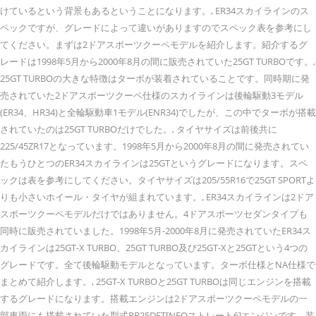
けているという背景もあるということになります。, ER34スカイラインのス
ペックですが、グレードによって違いがありますのでスペック表を参考にし
てください。まずは2ドアスポーツクーペモデルを紹介します。紹介するグ
レードは1998年5月から2000年8月の間に販売されていた25GT TURBOです。,
25GT TURBOの大きな特徴はターボが装着されていることです。同時期に発
売されていた2ドアスポーツクーペ仕様のスカイラインは後輪駆動3モデル
(ER34、HR34)と全輪駆動車1モデル(ENR34)でしたが、この中でターボが搭載
されていたのは25GT TURBOだけでした。, タイヤサイズは前後共に
225/45ZR17となっています。1998年5月から2000年8月の間に発売されてい
たもうひとつのER34スカイラインは25GTというグレードになります。スペ
ックは表を参考にしてください。タイヤサイズは205/55R16で25GT SPORTよ
りも小さいホイール・タイヤが組まれています。, ER34スカイラインは2ドア
スポーツクーペモデルだけではありません。4ドアスポーツセダンタイプも
同時に販売されていました。1998年5月-2000年8月に発売されていたER34ス
カイラインは25GT-X TURBO、25GT TURBO及び25GT-Xと25GTという4つの
グレードです。全て後輪駆動モデルとなっています。ターボ仕様とNA仕様で
まとめて紹介します。, 25GT-X TURBOと25GT TURBOは同じエンジンを搭載
するグレードになります。搭載エンジンは2ドアスポーツクーペモデルの一
部車両にも搭載されていた型式RB25DET[NEOストレート6]エンジンです。装