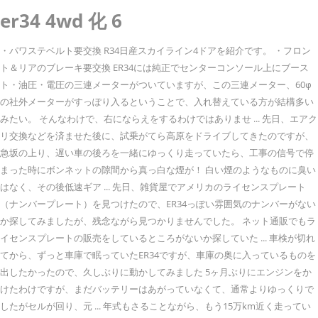
er34 4wd 化 6
・パワステベルト要交換 R34日産スカイライン4ドアを紹介です。 ・フロン
ト＆リアのブレーキ要交換 ER34には純正でセンターコンソール上にブース
ト・油圧・電圧の三連メーターがついていますが、この三連メーター、60φ
の社外メーターがすっぽり入るということで、入れ替えている方が結構多い
みたい。 そんなわけで、右にならえをするわけではありませ ... 先日、エアク
リ交換などを済ませた後に、試乗がてら高原をドライブしてきたのですが、
急坂の上り、遅い車の後ろを一緒にゆっくり走っていたら、工事の信号で停
まった時にボンネットの隙間から真っ白な煙が！ 白い煙のようなものに臭い
はなく、その後低速ギア ... 先日、雑貨屋でアメリカのライセンスプレート
（ナンバープレート）を見つけたので、ER34っぽい雰囲気のナンバーがない
か探してみましたが、残念ながら見つかりませんでした。 ネット通販でもラ
イセンスプレートの販売をしているところがないか探していた ... 車検が切れ
てから、ずっと車庫で眠っていたER34ですが、車庫の奥に入っているものを
出したかったので、久しぶりに動かしてみました 5ヶ月ぶりにエンジンをか
けたわけですが、まだバッテリーはあがっていなくて、通常よりゆっくりで
したがセルが回り、元 ... 年式もさることながら、もう15万km近く走ってい