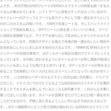
ムです。, 年式不明の25GTグレードのER34スカイラインの内装を統一するカ
スタムが施されています。シフトブーツに赤色ステッチが入っているので、
サイドレバーのグリップとブーツも赤ステッチにして統一感を出そうという
のがこのカスタムの狙いです。, 100均で合皮シートを、そしてハンドメイド
ショップで赤紐を購入し、DIYでシートに紐を塗ってレバーに巻き、ブーツ
に赤紐を直接縫うなど、アイデアを絞り出して生み出したオリジナルカスタ
ムとなっています。内装のデザインを揃えて全体の統一感を出したい場合や
自分好みにしたいときにおすすめのカスタムです。, 1998年式 ER34スカイラ
インクーペAT仕様の車両で、ボディカラーが純正仕様のアクティブレッドと
なっています。その色に合わせるようにホイールカラーが同じ系統の色(赤と
オレンジを足したような色)でまとめています。ボディとホイールの色をまと
めることで全体的にバランスのとれたカラーリングとなっているのがポイン
トです。, このER34ユーザーのスカイラインの主な使い方街乗り・ドライブ
とのこと。ドライブにでかけたくなるような自分好みのエクステリアを選択
することでカスタムを楽しんでいるところも好印象です。これからも大事に
乗ってほしいと思います。ホイールを交換するだけでこれだけ統一感を出す
ことができるので、手軽に見た目をよくしたい方におすすめのカスタムで
す。, ボディ側面周りにピンク色で花柄が描かれているER34スカイラインで