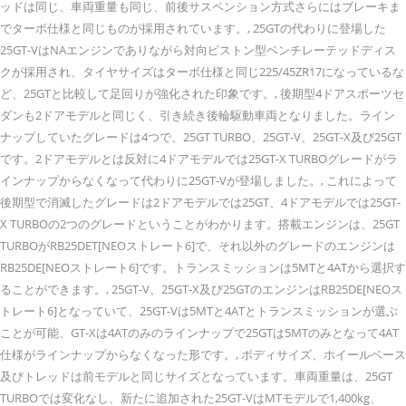
ッドは同じ、車両重量も同じ、前後サスペンション方式さらにはブレーキま
でターボ仕様と同じものが採用されています。, 25GTの代わりに登場した
25GT-VはNAエンジンでありながら対向ピストン型ベンチレーテッドディス
クが採用され、タイヤサイズはターボ仕様と同じ225/45ZR17になっているな
ど、25GTと比較して足回りが強化された印象です。, 後期型4ドアスポーツセ
ダンも2ドアモデルと同じく、引き続き後輪駆動車両となりました。ライン
ナップしていたグレードは4つで、25GT TURBO、25GT-V、25GT-X及び25GT
です。2ドアモデルとは反対に4ドアモデルでは25GT-X TURBOグレードがラ
インナップからなくなって代わりに25GT-Vが登場しました。, これによって
後期型で消滅したグレードは2ドアモデルでは25GT、4ドアモデルでは25GT-
X TURBOの2つのグレードということがわかります。搭載エンジンは、25GT
TURBOがRB25DET[NEOストレート6]で、それ以外のグレードのエンジンは
RB25DE[NEOストレート6]
です。トランスミッションは5MTと4ATから選択す
ることができます。, 25GT-V、25GT-X及び25GTのエンジンはRB25DE[NEOス
トレート6]
となっていて、25GT-Vは5MTと4ATとトランスミッションが選ぶ
ことが可能、GT-Xは4ATのみのラインナップで25GTは5MTのみとなって4AT
仕様がラインナップからなくなった形です。, ボディサイズ、ホイールベース
及びトレッドは前モデルと同じサイズとなっています。車両重量は、25GT
TURBOでは変化なし、新たに追加された25GT-VはMTモデルで1,400kg、