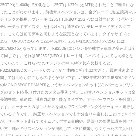
25GT-Xが1,400kgで変化なし、25GTは1,370kgとMT化されたことで軽量にな
ったことがわかります。, 前後サスペンションは、全グレードに独立懸架マル
チリンクの採用、ブレーキは25GT TURBOと25GT-Vには対向ピストン型ベン
チレーテッドディスク、それ以外には通常のベンチレーテッドディスクで
す。こちらは前モデルと同じような設定となっています。タイヤサイズは
25GT TURBOと25GT-Vに225/45ZR17、25GT-Xは205/55R16で25GTには
205/60R15となっています。, RB25DETエンジンを搭載する車両の変速比は全
て同じです。それはRB25DE[NEOストレート6]
エンジンにおいても同様とな
っています。これら2つのエンジンのMTのギア比を比較すると、
RB25DE[NEOストレート6]
のほうが全体的にギア比は大きく、最終減速比に
関しては明らかにこちらのほうが低いです。, 1998年式25GT TURBOにテイン
のMONO SPORT DAMPERというサスペンションキット(ダンパーとスプリン
グのセット)を取り付けたカスタム事例です。このサスペンションキットは全
長調整式、単筒式、減衰力調整可能なタイプで、アッパーマウントを付属し
ます。オーナーの方はこのサスを組んでワインディングやサーキット走行し
ているそうです。, 純正サスペンションでも十分走りを楽しむことはできます
が、サーキット走行でタイムアップする目的や、足回りの整備知識を付けた
い方、純正のサスペンションが消耗して正常に機能しなくなったので足回り
をリフレッシュしたい方、シャコタンにしたい方、などにおすすめのカスタ