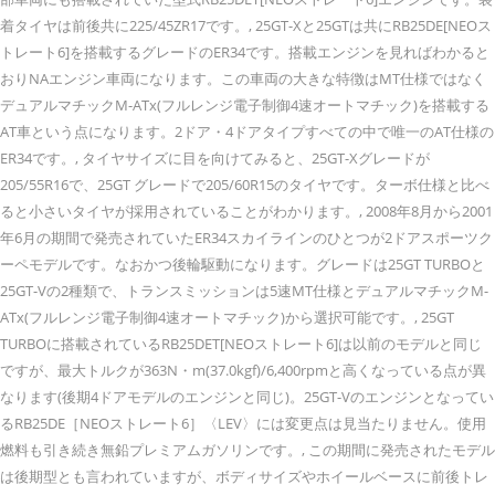
着タイヤは前後共に225/45ZR17です。, 25GT-Xと25GTは共にRB25DE[NEOス
トレート6]
を搭載するグレードのER34です。搭載エンジンを見ればわかると
おりNAエンジン車両になります。この車両の大きな特徴はMT仕様ではなく
デュアルマチックM-ATx(フルレンジ電子制御4速オートマチック)を搭載する
AT車という点になります。2ドア・4ドアタイプすべての中で唯一のAT仕様の
ER34です。, タイヤサイズに目を向けてみると、25GT-Xグレードが
205/55R16で、25GT グレードで205/60R15のタイヤです。ターボ仕様と比べ
ると小さいタイヤが採用されていることがわかります。, 2008年8月から2001
年6月の期間で発売されていたER34スカイラインのひとつが2ドアスポーツク
ーペモデルです。なおかつ後輪駆動になります。グレードは25GT TURBOと
25GT-Vの2種類で、トランスミッションは5速MT仕様とデュアルマチックM-
ATx(フルレンジ電子制御4速オートマチック)から選択可能です。, 25GT
TURBOに搭載されているRB25DET[NEOストレート6]は以前のモデルと同じ
ですが、最大トルクが363N・m(37.0kgf)/6,400rpmと高くなっている点が異
なります(後期4ドアモデルのエンジンと同じ)。25GT-Vのエンジンとなってい
るRB25DE［NEOストレート6］〈LEV〉には変更点は見当たりません。使用
燃料も引き続き無鉛プレミアムガソリンです。, この期間に発売されたモデル
は後期型とも言われていますが、ボディサイズやホイールベースに前後トレ