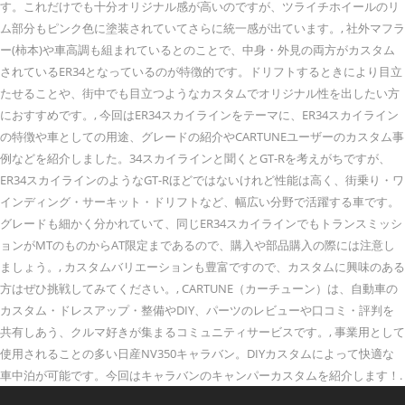
す。これだけでも十分オリジナル感が高いのですが、ツライチホイールのリ
ム部分もピンク色に塗装されていてさらに統一感が出ています。, 社外マフラ
ー(柿本)や車高調も組まれているとのことで、中身・外見の両方がカスタム
されているER34となっているのが特徴的です。ドリフトするときにより目立
たせることや、街中でも目立つようなカスタムでオリジナル性を出したい方
におすすめです。, 今回はER34スカイラインをテーマに、ER34スカイライン
の特徴や車としての用途、グレードの紹介やCARTUNEユーザーのカスタム事
例などを紹介しました。34スカイラインと聞くとGT-Rを考えがちですが、
ER34スカイラインのようなGT-Rほどではないけれど性能は高く、街乗り・ワ
インディング・サーキット・ドリフトなど、幅広い分野で活躍する車です。
グレードも細かく分かれていて、同じER34スカイラインでもトランスミッシ
ョンがMTのものからAT限定まであるので、購入や部品購入の際には注意し
ましょう。, カスタムバリエーションも豊富ですので、カスタムに興味のある
方はぜひ挑戦してみてください。, CARTUNE（カーチューン）は、自動車の
カスタム・ドレスアップ・整備やDIY、パーツのレビューや口コミ・評判を
共有しあう、クルマ好きが集まるコミュニティサービスです。, 事業用として
使用されることの多い日産NV350キャラバン。DIYカスタムによって快適な
車中泊が可能です。今回はキャラバンのキャンパーカスタムを紹介します！.