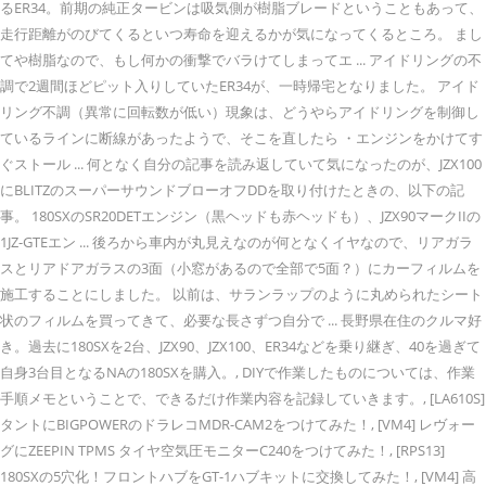
るER34。前期の純正タービンは吸気側が樹脂ブレードということもあって、
走行距離がのびてくるといつ寿命を迎えるかが気になってくるところ。 まし
てや樹脂なので、もし何かの衝撃でバラけてしまってエ ... アイドリングの不
調で2週間ほどピット入りしていたER34が、一時帰宅となりました。 アイド
リング不調（異常に回転数が低い）現象は、どうやらアイドリングを制御し
ているラインに断線があったようで、そこを直したら ・エンジンをかけてす
ぐストール ... 何となく自分の記事を読み返していて気になったのが、JZX100
にBLITZのスーパーサウンドブローオフDDを取り付けたときの、以下の記
事。 180SXのSR20DETエンジン（黒ヘッドも赤ヘッドも）、JZX90マークIIの
1JZ-GTEエン ... 後ろから車内が丸見えなのが何となくイヤなので、リアガラ
スとリアドアガラスの3面（小窓があるので全部で5面？）にカーフィルムを
施工することにしました。 以前は、サランラップのように丸められたシート
状のフィルムを買ってきて、必要な長さずつ自分で ... 長野県在住のクルマ好
き。過去に180SXを2台、JZX90、JZX100、ER34などを乗り継ぎ、40を過ぎて
自身3台目となるNAの180SXを購入。, DIYで作業したものについては、作業
手順メモということで、できるだけ作業内容を記録していきます。, [LA610S]
タントにBIGPOWERのドラレコMDR-CAM2をつけてみた！, [VM4] レヴォー
グにZEEPIN TPMS タイヤ空気圧モニターC240をつけてみた！, [RPS13]
180SXの5穴化！フロントハブをGT-1ハブキットに交換してみた！, [VM4] 高