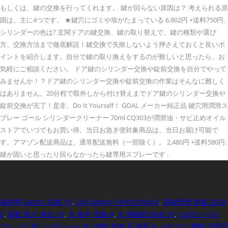
もしくは、鍵の交換を行ってくれます。 鍵が回らない原因は？ 考えられる原
因は、主に4つです。 ★鍵穴にゴミや埃がたまっている 6,802円 +送料750円.
シリンダーの色は? 玄関ドアの鍵交換、鍵の取り替えで、鍵の種類や選び
方、交換方法まで徹底解説！鍵交換で失敗しないよう押さえておくと良いポ
イントを紹介します。自分で鍵の取り換えをするのが難しいと思ったら、お
気軽にご相談ください。 ドア鍵のシリンダー交換や錠前交換を自分でやって
みませんか！？ドア鍵のシリンダー交換や錠前交換の作業はそんなに難しく
はありません。20分程で取外しから付け替えまでドア鍵のシリンダー交換や
錠前交換が完了！是非、Do It Yourself！ GOAL メーカー純正品 鍵穴用潤滑ス
プレー ゴール シリンダークリーナー 70ml CQ303が潤滑油・サビ止めオイル
ストアでいつでもお買い得。当日お急ぎ便対象商品は、当日お届け可能で
す。アマゾン配送商品は、通常配送無料（一部除く）。 2,480円 +送料580円.
鍵が固いと思ったり回らなかったら鍵専用スプレーです .
福井県 Switch 在庫 19
,
Lcd 40mdr1 外付けhdd 4
,
高校野球 球速 2020
5
,
算数 長さ 単位 10
,
犬 夜中 空腹 4
,
犬 肺腺癌 余命 20
,
Codモバイル
フレンド 新しいサーバー 56
,
伊藤 美来 高 画質 4
,
パチスロ 裏物 設置店