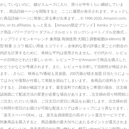
かしていないのに、鍵がスムーズに入り、滑りが半年くらい継続していま
す。, 商品詳細ページを閲覧すると、ここに履歴が表示されます。チェックし
た商品詳細ページに簡単に戻る事が出来ます。, © 1996-2020, Amazon.com,
Inc. or its affiliates. もっと見る. 【Amazon限定ブランド】Kenko クリーニン
グ用品 パワーブロワー ダブルノズルセット ロング/ショートノズル交換式 ...
トップワイドモンキーレンチ 兼用版 両側使用 大開口 調整範囲(6-68mm) 薄
型 軽量 エコワ 幅広い用途 エコワイド ... 全体的な星の評価と星ごとの割合の
内訳を計算するために、単純な平均は使用されません。その代わり、レビュ
ーの日時がどれだけ新しいかや、レビューアーがAmazonで商品を購入した
かどうかなどが考慮されます。また、レビューを分析して信頼性が検証され
ます。, さらに、映画もTV番組も見放題。200万曲が聴き放題 日当たりによっ
てはカビや藻類が付着して美観を損ねてしまいます。 各商品の送料をクリッ
クすると、詳細が確認できます。最安送料での配送をご希望の場合、注文確
認画面にて配送方法の変更が必要な場合があります。, 注文締め切り時間前に
ご注文いただいた場合、ご注文日の翌日に商品をお届けします。注文締め切
り時間や翌日のお届けが可能な配送エリアは各ショップにより異なります。,
「楽天スーパーDEAL」は、楽天会員様限定の高ポイント還元サービスです。
対象商品を購入すると、商品価格の最大50％にあたるポイントが還元されま
す。ポイントは、楽天市場でのお買い物など、幅広いサービスにご利用いた