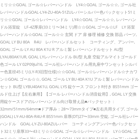
ミリ☆☆GOAL ゴール☆レバーハンドル LY4☆GOAL ゴール☆☆, ゴール社
レバーハンドルGOAL-LY4-ZU-40A-51ZUレバーシルバー色バックセット51ミ
リ☆☆GOAL ゴール☆レバーハンドル LY4☆GOAL ゴール☆☆, レバーハン
ドル浴室錠 LF-4Z厚扉(33ミリ〜34ミリ)用☆☆GOAL ゴール☆LF LY 浴室
レバーハンドル☆GOAL ゴール☆☆ 玄関 ドア 扉 修理 補修 交換 部品 パーツ,
GOAL LY BU 80A R4U レバーハンドルセット コーティング、アンバー,
GOAL ゴール LY AU 80A K1U R アルミ製 レバーハンドルセット AU型
LYAU80AK1UR, GOAL LYレバーハンドル BU型 丸座 空錠アルマイトゴールド
色ゴール LY 02P09Jul16, ゴール社レバーハンドル用丸座中ワンセットシルバ
ー色直径45ミリ(LY-R3旧型仕様)☆☆GOAL ゴール☆レバーハンドル☆ナカワ
ン☆GOAL ゴール☆☆, GOAL ゴール LY BU 40A K1U アルミ製 レバーハンドル
セット BU型 LYBU40AK1U, GOAL LYS 錠ケース フロントR付き BS51mm ゴー
ルド仕上げ【左右兼用】【ゴール レバーハンドル消音錠用】, GOAL LY 交換
用錠ケースドアのレバーハンドル向け取替え品■バックセット：
32mm/51mm/64mm■ドア厚み：28〜73mmタイプ■左右共用タイプ, ゴール
(GOAL) LY-AU-80A-R4U-R BS51mm 扉厚(DT)27〜33mm 空錠, ゴール社レバー
ハンドル GOAL-LY-ZU-80AZUレバー コーティングアンバー色バックセッ
ト32ミリ扉厚33〜43ミリ☆☆GOAL ゴール☆レバーハンドル LY☆GOAL ゴ
ール☆☆, ゴール社レバーハンドルGOAL-LY4-AU-80A-51AUレバーアンバー色