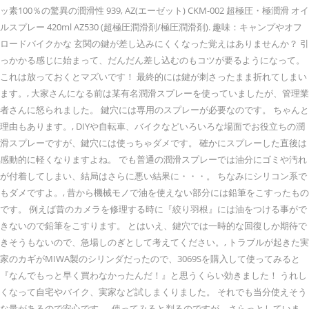
ッ素100％の驚異の潤滑性 939, AZ(エーゼット) CKM-002 超極圧・極潤滑 オイ
ルスプレー 420ml AZ530 (超極圧潤滑剤/極圧潤滑剤). 趣味：キャンプやオフ
ロードバイクかな 玄関の鍵が差し込みにくくなった覚えはありませんか？ 引
っかかる感じに始まって、だんだん差し込むのもコツが要るようになって。
これは放っておくとマズいです！ 最終的には鍵が刺さったまま折れてしまい
ます。, 大家さんになる前は某有名潤滑スプレーを使っていましたが、管理業
者さんに怒られました。 鍵穴には専用のスプレーが必要なのです。 ちゃんと
理由もあります。, DIYや自転車、バイクなどいろいろな場面でお役立ちの潤
滑スプレーですが、鍵穴には使っちゃダメです。 確かにスプレーした直後は
感動的に軽くなりますよね。 でも普通の潤滑スプレーでは油分にゴミや汚れ
が付着してしまい、結局はさらに悪い結果に・・・。 ちなみにシリコン系で
もダメですよ。, 昔から機械モノで油を使えない部分には鉛筆をこすったもの
です。 例えば昔のカメラを修理する時に『絞り羽根』には油をつける事がで
きないので鉛筆をこすります。 とはいえ、鍵穴では一時的な回復しか期待で
きそうもないので、急場しのぎとして考えてください。, トラブルが起きた実
家のカギがMIWA製のシリンダだったので、3069Sを購入して使ってみると
『なんでもっと早く買わなかったんだ！』と思うくらい効きました！ うれし
くなって自宅やバイク、実家など試しまくりました。 それでも当分使えそう
な量があるので安心です。, 使ってみると判るのですが、さらっとしていま