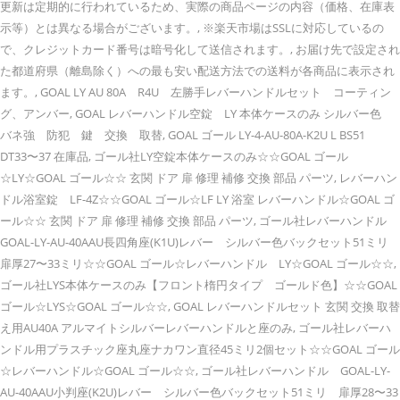
更新は定期的に行われているため、実際の商品ページの内容（価格、在庫表
示等）とは異なる場合がございます。, ※楽天市場はSSLに対応しているの
で、クレジットカード番号は暗号化して送信されます。, お届け先で設定され
た都道府県（離島除く）への最も安い配送方法での送料が各商品に表示され
ます。, GOAL LY AU 80A R4U 左勝手レバーハンドルセット コーティン
グ、アンバー, GOAL レバーハンドル空錠 LY 本体ケースのみ シルバー色
バネ強 防犯 鍵 交換 取替, GOAL ゴール LY-4-AU-80A-K2U L BS51
DT33〜37 在庫品, ゴール社LY空錠本体ケースのみ☆☆GOAL ゴール
☆LY☆GOAL ゴール☆☆ 玄関 ドア 扉 修理 補修 交換 部品 パーツ, レバーハン
ドル浴室錠 LF-4Z☆☆GOAL ゴール☆LF LY 浴室 レバーハンドル☆GOAL ゴ
ール☆☆ 玄関 ドア 扉 修理 補修 交換 部品 パーツ, ゴール社レバーハンドル
GOAL-LY-AU-40AAU長四角座(K1U)レバー シルバー色バックセット51ミリ
扉厚27〜33ミリ☆☆GOAL ゴール☆レバーハンドル LY☆GOAL ゴール☆☆,
ゴール社LYS本体ケースのみ【フロント楕円タイプ ゴールド色】☆☆GOAL
ゴール☆LYS☆GOAL ゴール☆☆, GOAL レバーハンドルセット 玄関 交換 取替
え用AU40A アルマイトシルバーレバーハンドルと座のみ, ゴール社レバーハ
ンドル用プラスチック座丸座ナカワン直径45ミリ2個セット☆☆GOAL ゴール
☆レバーハンドル☆GOAL ゴール☆☆, ゴール社レバーハンドル GOAL-LY-
AU-40AAU小判座(K2U)レバー シルバー色バックセット51ミリ 扉厚28〜33