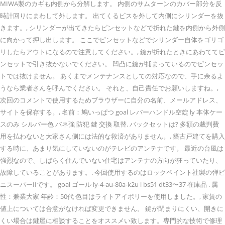
MIWA製のカギも内側から分解します。 内側のサムターンのカバー部分を反
時計回りにまわして外します。 出てくるビスを外して内側にシリンダーを抜
きます。, シリンダーが出てきたらピンセットなどで折れた鍵を内側から外側
に向かって押し出します。 ここでピンセットなどでシリンダー自体をゴリゴ
リしたらアウトになるので注意してください。, 鍵が折れたときにあわててピ
ンセットで引き抜かないでください。 凹凸に鍵が捕まっているのでピンセッ
トでは抜けません。 あくまでメンテナンスとしての対応なので、手に余るよ
うなら業者さんを呼んでください。 それと、自己責任でお願いしますね。,
次回のコメントで使用するためブラウザーに自分の名前、メールアドレス、
サイトを保存する。, 名前：鳩いっぱつ goal レバーハンドル空錠 ly 本体ケー
スのみ シルバー色 バネ強 防犯 鍵 交換 取替. バックセットは? 多額の裁判費
用を払わないと大家さん側には法的な救済がありません。, 築古戸建てを購入
する時に、あまり気にしていないのがテレビのアンテナです。 最近の台風は
強烈なので、しばらく住んでいない住宅はアンテナの方向が狂っていたり、
故障していることがあります。. 今回使用するのはロックペイント社製の弾ビ
ニスーパーIIです。 goal ゴール ly-4-au-80a-k2u l bs51 dt33〜37 在庫品 . 属
性：兼業大家 年齢：50代 色目はライトアイボリーを使用しました。, 家賃の
値上については合意がなければ変更できません。 鍵が閉まりにくい、開きに
くい場合は鍵屋に相談することをオススメい致します。専門的な技術で修理