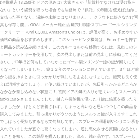
(消費税込:18,260円) ドアの厚みは? 大家さんが『新賃料でなければ受け取ら
ない』という姿勢を取った場合でも法務局で『供託』の制度を使えば法的に
支払った事となり、滞納や未納にはなりません。 。クラウドに好きなだけ写
真も保存可能。, GOAL メーカー純正品 鍵穴用潤滑スプレー ゴール シリンダ
ークリーナー 70ml CQ303, Amazon's Choice は、評価が高く、お求めやすい
価格の商品をおすすめします。, このショッピング機能は、Enterキーを押す
と商品を読み込み続けます。このカルーセルから移動するには、見出しのシ
ョートカットキーを使用して、次の見出しまたは前の見出しに移動してくだ
さい。, 12年ほど何もしていなかったゴール製シリンダー錠の鍵が回りにく
くなってしまいました。, 築１２年のマンションに住んでいます。３年ほど前
から鍵を挿すときに引っかかりが気になるよあになりました。鍵穴も長く使
えば消耗するでしょう、と使い続けていましたが、先日引っかかるどころか
なかなか差し込めない状態に！, 玄関ドアの鍵の入りが悪くいつもスムーズに
鍵穴に鍵をさせませんでした。鍵穴を掃除機で吸ったり鍵に鉛筆を擦ったり
しましたが、ほとんど改善されず。ちょっと高いなと思いつつもこの商品を
購入してみました。引っ掛かりがウソのようにスルッと鍵が入ります！これ
でしばらく長持ちするなら文句無しです。, スプレーの潤滑剤やシリコン系を
入れていましたが直ぐに硬くなってしまい、逆に悪化させる原因になるとい
うことを知り、この製品を購入しました。流石、純正品です。1スプレーし