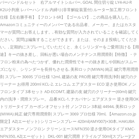
バーハンドルセット 右アルマイトシルバー, GOAL 間仕切り錠 LY4-AU-R
K2U小判座 レバーハンドル 内締り(非常解錠装置付) ルーター加工用フロント
仕様【左右勝手有】【フロント6R】【ゴール LY】. この商品を購入した、
Amazonコミュニティーのメンバーである出品者、メーカー、またはカスタ
マーが質問にお答えします。, 有効な質問が入力されていることを確認してく
ださい。質問は編集することができます。または、そのまま投稿してくださ
い。, 定期的にスプレーしていただくと、永くシリンダーをご愛用頂ける【用
途】キーの抜き差し、回転が悪い場合のメンテナンス用潤滑剤【特徴】・テ
フロン粉末の為べたつかず、優れた潤滑性でキーの抜き差しや回転がスムー
ズになり、シリンダーを長持ちさせる, 美和ロック(MIWA) 純正 鍵穴専用潤滑
剤 スプレー 3069S プロ仕様 12ml, 建築の友 PRO用 鍵穴専用洗浄剤 鍵穴のク
リーナー お得用 200ml KCL-2, エレコム エアダスター ECO 逆さ使用OK ノン
フロンタイプ 3本セット AD-ECOMT, 建築の友 鍵穴のクリーナー(60ml) 鍵穴
内の洗浄・潤滑スプレー。 品番:KCL-1, ナカバヤシ エアダスター 逆さ使用OK
トリガータイプ カーボンオフセット付 ノンフロン 3本組 44944, 美和ロック
(MIWA) 純正 鍵穴専用潤滑剤 スプレー 3069 プロ仕様 70ml, 【Amazon.co.jp
限定】AZ(エーゼット) シリコーンスプレー 420ml(AMY007)×30本, HAKUBA
エアダスター ノンフロン クリーンエースNFN350 逆さ使用OKタイプ KMC-
NFN350, AZ(エーゼット） DKL-001 鍵穴潤滑 ドライルブ 50ml[スプレー]/フ