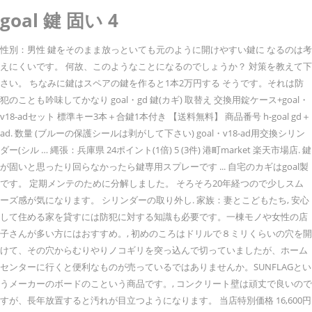
goal 鍵 固い 4
性別：男性 鍵をそのまま放っといても元のように開けやすい鍵に なるのは考
えにくいです。 何故、このようなことになるのでしょうか？ 対策を教えて下
さい。 ちなみに鍵はスペアの鍵を作ると1本2万円する そうです。それは防
犯のことも吟味してかなり goal・gd 鍵(カギ) 取替え 交換用錠ケース+goal・
v18-adセット 標準キー3本＋合鍵1本付き 【送料無料】 商品番号 h-goal gd＋
ad. 数量 (ブルーの保護シールは剥がして下さい) goal・v18-ad用交換シリン
ダー(シル … 縄張：兵庫県 24ポイント(1倍) 5 (3件) 港町market 楽天市場店. 鍵
が固いと思ったり回らなかったら鍵専用スプレーです ... 自宅のカギはgoal製
です。 定期メンテのために分解しました。 そろそろ20年経つので少しスム
ーズ感が気になります。 シリンダーの取り外し. 家族：妻とこどもたち, 安心
して住める家を貸すには防犯に対する知識も必要です。一棟モノや女性の店
子さんが多い方にはおすすめ。, 初めのころはドリルで８ミリくらいの穴を開
けて、その穴からむりやりノコギリを突っ込んで切っていましたが、ホーム
センターに行くと便利なものが売っているではありませんか。SUNFLAGとい
うメーカーのボードのこという商品です。, コンクリート壁は頑丈で良いので
すが、長年放置すると汚れが目立つようになります。 当店特別価格 16,600円