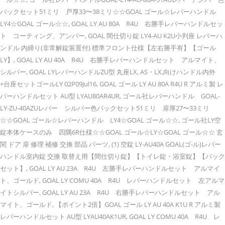
バックセット51ミリ 戸厚33〜38ミリ☆☆GOAL ゴール☆レバーハンドル
LY4☆GOAL ゴール☆☆, GOAL LY AU 80A R4U 右勝手レバーハンドルセッ
ト コーティング、アンバー, GOAL 間仕切り錠 LY4-AU K2U小判座 レバーハ
ンドル 内締り(非常解錠装置付) 標準フロント仕様【左右勝手有】【ゴール
LY】, GOAL LY AU 40A R4U 右勝手レバーハンドルセット アルマイト、
シルバー, GOAL LYレバーハンドルZU型 丸座LX, AS・LX,向けハンドル内外
+台座セットゴールLY 02P09Jul16, GOAL ゴール LY AU 80A R4U R アルミ製 レ
バーハンドルセット AU型 LYAU80AR4UR, ゴール社レバーハンドル GOAL-
LY-ZU-40AZUレバー シルバー色バックセット51ミリ 扉厚27〜33ミリ
☆☆GOAL ゴール☆レバーハンドル LY4☆GOAL ゴール☆☆, ゴール社LY空
錠本体ケースのみ 四隅6R仕様☆☆GOAL ゴール☆LY☆GOAL ゴール☆☆ 玄
関 ドア 扉 修理 補修 交換 部品 パーツ, (1) 空錠 LY-AU40A GOAL(ゴ-ル)レバー
ハンドル室内錠 交換 取替え用【間仕切り錠】【トイレ錠・浴室錠】【バック
セット】, GOAL LY AU 23A R4U 左勝手レバーハンドルセット アルマイ
ト、ゴールド, GOAL LY COMU 40A R4U レバーハンドルセット 左アルマ
イトシルバー, GOAL LY AU 23A R4U 右勝手レバーハンドルセット アル
マイト、ゴールド, 【ポイント2倍】GOAL ゴール LY AU 40A K1U R アルミ製
レバーハンドルセット AU型 LYAU40AK1UR, GOAL LY COMU 40A R4U レ