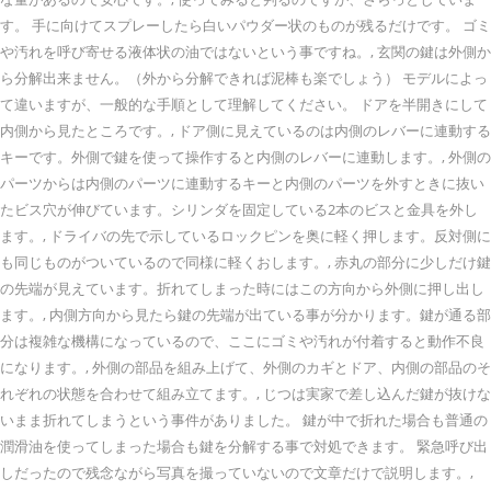
す。 手に向けてスプレーしたら白いパウダー状のものが残るだけです。 ゴミ
や汚れを呼び寄せる液体状の油ではないという事ですね。, 玄関の鍵は外側か
ら分解出来ません。（外から分解できれば泥棒も楽でしょう） モデルによっ
て違いますが、一般的な手順として理解してください。 ドアを半開きにして
内側から見たところです。, ドア側に見えているのは内側のレバーに連動する
キーです。外側で鍵を使って操作すると内側のレバーに連動します。, 外側の
パーツからは内側のパーツに連動するキーと内側のパーツを外すときに抜い
たビス穴が伸びています。シリンダを固定している2本のビスと金具を外し
ます。, ドライバの先で示しているロックピンを奥に軽く押します。反対側に
も同じものがついているので同様に軽くおします。, 赤丸の部分に少しだけ鍵
の先端が見えています。折れてしまった時にはこの方向から外側に押し出し
ます。, 内側方向から見たら鍵の先端が出ている事が分かります。鍵が通る部
分は複雑な機構になっているので、ここにゴミや汚れが付着すると動作不良
になります。, 外側の部品を組み上げて、外側のカギとドア、内側の部品のそ
れぞれの状態を合わせて組み立てます。, じつは実家で差し込んだ鍵が抜けな
いまま折れてしまうという事件がありました。 鍵が中で折れた場合も普通の
潤滑油を使ってしまった場合も鍵を分解する事で対処できます。 緊急呼び出
しだったので残念ながら写真を撮っていないので文章だけで説明します。,