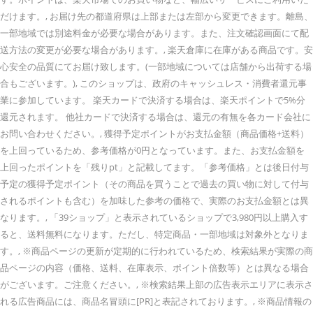
だけます。, お届け先の都道府県は上部または左部から変更できます。離島、
一部地域では別途料金が必要な場合があります。また、注文確認画面にて配
送方法の変更が必要な場合があります。, 楽天倉庫に在庫がある商品です。安
心安全の品質にてお届け致します。(一部地域については店舗から出荷する場
合もございます。), このショップは、政府のキャッシュレス・消費者還元事
業に参加しています。 楽天カードで決済する場合は、楽天ポイントで5%分
還元されます。 他社カードで決済する場合は、還元の有無を各カード会社に
お問い合わせください。, 獲得予定ポイントがお支払金額（商品価格+送料）
を上回っているため、参考価格が0円となっています。また、お支払金額を
上回ったポイントを「残りpt」と記載してます。「参考価格」とは後日付与
予定の獲得予定ポイント（その商品を買うことで過去の買い物に対して付与
されるポイントも含む）を加味した参考の価格で、実際のお支払金額とは異
なります。, 「39ショップ」と表示されているショップで3,980円以上購入す
ると、送料無料になります。ただし、特定商品・一部地域は対象外となりま
す。, ※商品ページの更新が定期的に行われているため、検索結果が実際の商
品ページの内容（価格、送料、在庫表示、ポイント倍数等）とは異なる場合
がございます。ご注意ください。, ※検索結果上部の広告表示エリアに表示さ
れる広告商品には、商品名冒頭に[PR]と表記されております。, ※商品情報の