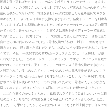
箇所を引っ張れば外れます。, このネジを精密ドライバーで外していきます。
ネジは小さいので無くさないようにして下さい。, 写真のように+の側でしか
嵌める事が出来ないので、電池を新しいものに交換したら蓋を嵌めてネジを
締めるだけ。, ぶっちゃけ簡単に交換できますので、精密ドライバーを別途購
入しておけば以外に簡単に出来ました。, 他メーカーのキーレスは許容の範囲
外ですので、分らないな・・・・と言う方は無理をせずディーラーで実施し
て貰いましょう。, 此方はディーラーで実施して貰ったのですが、価格は全て
合わせて3027円の税込みでした。. 電池交換の方法は、 以下にご紹介させて
頂きます ね。 軽く調べた感じだけでも、上記のような電池が使われているそ
うです。 今回、平成20年式の l175sムーブカスタム では、 『cr2032』 が使
われていました。. このキーレストランスミッターですが、ダイハツ車全般で
使われているものです。驚くことに、このキーレス「電池交換ができない」
と設定されているものなんです。キーレスのくせに電池交換ができない！？
ディーラーに問い合わせたらやはり非分解ということ。 カバーを戻す, 電池
はボタン電池が使われているってのは知ってたので、電池が入りそうな所を
探してみます。, ボタンがついてる面に、ボコボコした部分があったので、
「ここから開くのかな？」と思い、親指でスライドしてみました。, やっぱ最
初のように、リモコンの電池を変える時みたいにスライドさせるのかと思い
ました。, と思いましたが、どんだけ強くやってもそれ以上開かず、何かで引