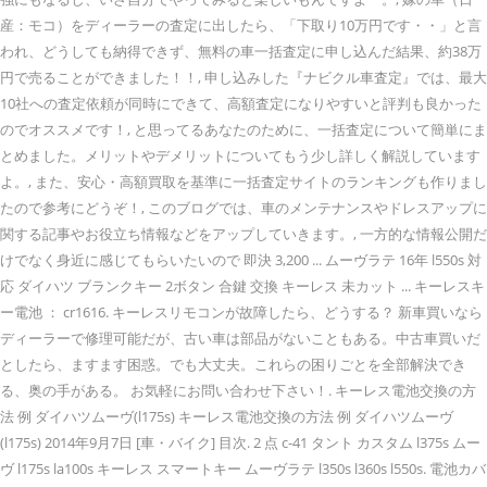
産：モコ）をディーラーの査定に出したら、「下取り10万円です・・」と言
われ、どうしても納得できず、無料の車一括査定に申し込んだ結果、約38万
円で売ることができました！！, 申し込みした『ナビクル車査定』では、最大
10社への査定依頼が同時にできて、高額査定になりやすいと評判も良かった
のでオススメです！, と思ってるあなたのために、一括査定について簡単にま
とめました。メリットやデメリットについてもう少し詳しく解説しています
よ。, また、安心・高額買取を基準に一括査定サイトのランキングも作りまし
たので参考にどうぞ！, このブログでは、車のメンテナンスやドレスアップに
関する記事やお役立ち情報などをアップしていきます。, 一方的な情報公開だ
けでなく身近に感じてもらいたいので 即決 3,200 ... ムーヴラテ 16年 l550s 対
応 ダイハツ ブランクキー 2ボタン 合鍵 交換 キーレス 未カット ... キーレスキ
ー電池 ： cr1616. キーレスリモコンが故障したら、どうする？ 新車買いなら
ディーラーで修理可能だが、古い車は部品がないこともある。中古車買いだ
としたら、ますます困惑。でも大丈夫。これらの困りごとを全部解決でき
る、奥の手がある。 お気軽にお問い合わせ下さい！. キーレス電池交換の方
法 例 ダイハツムーヴ(l175s) キーレス電池交換の方法 例 ダイハツムーヴ
(l175s) 2014年9月7日 [車・バイク] 目次. 2 点 c-41 タント カスタム l375s ムー
ヴ l175s la100s キーレス スマートキー ムーヴラテ l350s l360s l550s. 電池カバ