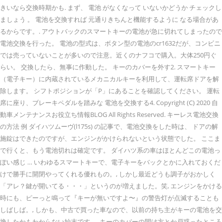
きいなら交換時期かも. まず、 電池 がなくなって いないかどうか チェックし
ましょう 。 電池を交換すれば 元通りきちんと機能するように なる場合があ
るからです。. アウトバックのスマートキーの電池が急に切れてしまったので
電池交換を行った。 電池の型式は、ボタン型の電池のcr1632だが、コンビニ
では売っていないことが多いので注意。近くのナフコで購入。大体250円ぐ
らい。 交換したら、無事に作動した。 キーのカバーを外す2. スマートキー
（電子キー）に内蔵されているメカニカルキーを利用して、運転席ドアを解
除します。 シフトポジションが「P」にあることを確認してください。 運転
席に座り、ブレーキペダルを踏みな 電池を交換する4. Copyright (C) 2020 自
動車メンテナンスお役立ち情報BLOG All Rights Reserved. キーレス電池交換
の方法 例 ダイハツムーヴ(l175s) の記事で、電池交換をした時は、 ドアの解
施錠はできたのですが、エンジンがかけられないという状態でした。 ここま
で行くと、もう電池切れは確定です。 ダイハツ系の車はほとんどこの電池っ
ぽい感じ … いわゆるスマートキーで、電子キーをバックとかに入れておくだ
けで勝手に開閉やってくれる優れもの。, しかし最近どうも調子がおかしく
「アレ？鍵が開いてる・・・」というのが増えました。笑, エンジンをかける
時にも、ピーっと鳴って『キーが無いですよ〜』の警告灯が点滅することも
しばしば。, しかも、中古で買った車なので、以前の持ち主がキーの電池を交
換したかもわからない始末です。, キーのカバーの開け方とか戸惑ったところ