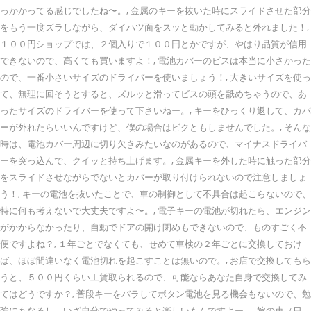
っかかってる感じでしたね〜。, 金属のキーを抜いた時にスライドさせた部分
をもう一度ズラしながら、ダイハツ面をスッと動かしてみると外れました！,
１００円ショップでは、２個入りで１００円とかですが、やはり品質が信用
できないので、高くても買いますよ！, 電池カバーのビスは本当に小さかった
ので、一番小さいサイズのドライバーを使いましょう！, 大きいサイズを使っ
て、無理に回そうとすると、ズルッと滑ってビスの頭を舐めちゃうので、あ
ったサイズのドライバーを使って下さいねー。, キーをひっくり返して、カバ
ーが外れたらいいんですけど、僕の場合はビクともしませんでした。, そんな
時は、電池カバー周辺に切り欠きみたいなのがあるので、マイナスドライバ
ーを突っ込んで、クイッと持ち上げます。, 金属キーを外した時に触った部分
をスライドさせながらでないとカバーが取り付けられないので注意しましょ
う！, キーの電池を抜いたことで、車の制御として不具合は起こらないので、
特に何も考えないで大丈夫ですよ〜。, 電子キーの電池が切れたら、エンジン
がかからなかったり、自動でドアの開け閉めもできないので、ものすごく不
便ですよね？, １年ごとでなくても、せめて車検の２年ごとに交換しておけ
ば、ほぼ間違いなく電池切れを起こすことは無いので。, お店で交換してもら
うと、５００円くらい工賃取られるので、可能ならあなた自身で交換してみ
てはどうですか？, 普段キーをバラしてボタン電池を見る機会もないので、勉
強にもなるし、いざ自分でやってみると楽しいもんですよー。, 嫁の車（日