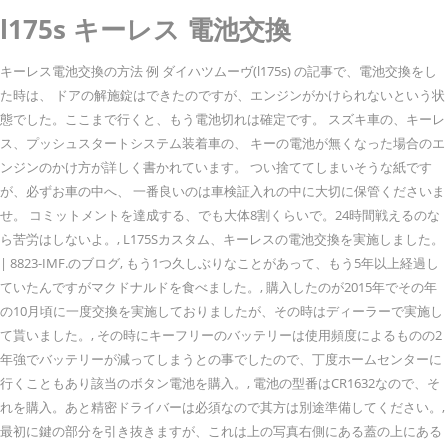
l175s キーレス 電池交換
キーレス電池交換の方法 例 ダイハツムーヴ(l175s) の記事で、電池交換をし
た時は、 ドアの解施錠はできたのですが、エンジンがかけられないという状
態でした。ここまで行くと、もう電池切れは確定です。 スズキ車の、キーレ
ス、プッシュスタートシステム装着車の、 キーの電池が無くなった場合のエ
ンジンのかけ方が詳しく書かれています。 つい捨ててしまいそうな紙です
が、必ずお車の中へ、 一番良いのは車検証入れの中に大切に保管くださいま
せ。 コミットメントを達成する、でも大体8割くらいで。24時間戦えるのな
ら苦労はしないよ。, L175Sカスタム、キーレスの電池交換を実施しました。
| 8823-IMF.のブログ, もう1つ久しぶりなことがあって、もう5年以上経過し
ていたんですがマクドナルドを食べました。, 購入したのが2015年でその年
の10月頃に一度交換を実施しておりましたが、その時はディーラーで実施し
て貰いました。, その時にキーフリーのバッテリーは使用頻度によるものの2
年強でバッテリーが減ってしまうとの事でしたので、丁度ホームセンターに
行くこともあり該当のボタン電池を購入。, 電池の型番はCR1632なので、そ
れを購入。あと精密ドライバーは必須なので其方は別途準備してください。,
最初に鍵の部分を引き抜きますが、これは上の写真右側にある蓋の上にある