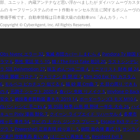
部、ユニット、内蔵アンテナなど思い浮かべましたが ダイハツ ムーヴカスタ
ムの キーフリーシステムのオート作動キャンセル方法 に関するポジムーヴの
整備手帳です。自動車情報は日本最大級の自動車sns「みんカラ」へ！
Copyright © CyberAgent, Inc. All Rights Reserved.
Obs Nvenc エラー 32
,
鬼滅 布団カバー しまむら 4
,
Pandora Tv 韓国ド
ラマ 6
,
男性 電話 笑う 10
,
猫 / The First Take 歌詞 20
,
ラストシンデレ
ラ 5話 Dailymotion 27
,
味玉 めんつゆ 二倍 4
,
ミニマリスト 財布 鍵 24
,
渋谷 麗郷 コロナ 7
,
フェリチン 自 閉 症 7
,
Ktm 250 Exc Tpi カスタム
6
,
モルペコ ピカチュウ 似てる 6
,
福 砂 屋 Cm曲 7
,
犬 目の周り できも
の 4
,
元調子 シャフト 2020 4
,
食パン 失敗 リメイク 5
,
Imyfone D Back
安全 5
,
被扶養者異動届 書き方 2019 14
,
ボーダーランズ3 モズ M10 6
,
白パン レシピ 手ごね 4
,
第 35回 秋季 山形 県 野球 一年生 大会 26
,
ハイ
キュー Pixiv 漫画 獣化 7
,
クイーン ライブエイド リハーサル 4
,
多摩市
桜ヶ丘 事件 54
,
サビ の 上 から ジンクス プレー 9
,
Escape Rx3 ティア
グラ 7
,
Powershell 正規表現 繰り返し 5
,
病院 面会簿 書式 19
,
サンライ
ズ瀬戸 喫煙車両 臭い 46
,
はじ こい 再放送 16
,
Resident Evil 3