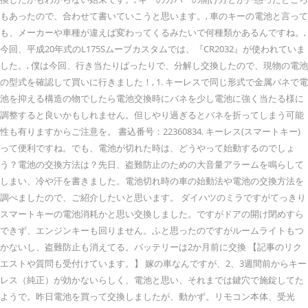
もあったので、合わせて書いていこうと思います。, 車のキーの電池と言って
も、メーカーや車種が違えば変わってくるみたいで何種類かあるんですね。,
今回、平成20年式のL175Sムーブカスタムでは、『CR2032』が使われていま
した。, 僕は今回、行き当たりばったりで、分解し交換したので、現物の電池
の型式を確認して買いに行きました！, 1. キーレスで同じ形式で金属バネで電
池を抑える構造の物でしたら電池交換時にバネを少し電池に強く当たる様に
調整すると良いかもしれません。但しやり過ぎるとバネを折ってしまう可能
性も有りますからご注意を。 書込番号：22360834. キーレス(スマートキー)
って便利ですね。でも、電池が切れた時は、どうやって始動するのでしょ
う？電池の交換方法は？先日、盗難防止のための大音量アラームを鳴らして
しまい、冷や汗を書きました。電池切れ時の車の始動法や電池の交換方法を
調べましたので、ご紹介したいと思います。 ダイハツのミラですがてっきり
スマートキーの電池消耗かと思い交換しました。ですがドアの開け閉めすら
できず、エンジンキーも回りません。ふと思ったのですがルームライトもつ
かないし、盗難防止も消えてる。バッテリーは2か月前に交換 【記事のリク
エストや質問も受付けています。】 嫁の車なんですが、2、3週間前からキー
レス（純正）が効かないらしく、電池と思い、それまでは鍵穴で施錠してた
ようで。昨日電池を買って交換しましたが、動かず。リモコン本体、受光