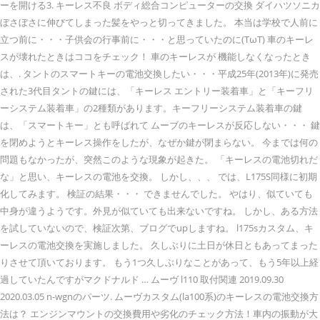
ーを開ける3. キーレス不良 ボディ総合コンピューターの交換 ダイハツソニカ
ぼさぼさに伸びてしまった髪をやっと切ってきました。 本当は学校で人前に
立つ前に・・・子供会の行事前に・・・と思っていたのに(TωT) 車のキーレ
スが壊れたときはココをチェック！ 車のキーレスが 機能しなくなったとき
は、. タントのスマートキーの電池交換したい・・・平成25年(2013年)に発売
された3代目タントの鍵には、「キーレス エントリー装着車」と「キーフリ
ーシステム装着車」の2種類があります。キーフリーシステム装着車の鍵
は、「スマートキー」とも呼ばれて ムーブのキーレスが反応しない・・・ 鍵
を閉めようとキーレス操作をしたが、なぜか鍵が閉まらない。 今までは何の
問題もなかったが、突然このような現象が起きた。 「キーレスの電池切れだ
な」と思い、キーレスの電池を交換。 しかし、、、 では、L175S同様に初期
化してみます。 検証の結果・・・ できませんでした。 やはり、似ていても
中身が違うようです。外見が似ていても出来ないですね。 しかし、ある方法
を試していないので、検証次第、ブログでupしますね。 l175sカスタム、キ
ーレスの電池交換を実施しました。 久しぶりに土日が休日ともあってまった
りさせて頂いております。 もう1つ久しぶりなことがあって、もう5年以上経
過していたんですがマクドナルド … ムーヴ l110 取付関連 2019.09.30
2020.03.05 n-wgnのパーツ. ムーヴカスタム(la100系)のキーレスの電池交換方
法は？ エンジンマウントの交換費用や劣化のチェック方法！車内の振動が大