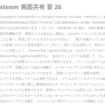
steam 画面共有 音 26
Copyright © Sansaibooks, Inc. All rights reserved.
ã§ã¢ãéå§ããã¾ããçµäºããã«ã¯é²ç»ãã¼ã¯â ãã¿ãããã¾ããâ»ç«¯æ«ã®ç¨®é¡ã«
PCから出る音も共有できる！ でどうぞ。 2020年3月11日 追記： 仕様の変更があ
面共有機能です。 仮想カメラが使えない場合は、Zoomのバージョンを 5.0.2
ことが多い。実況と言っても大げさなものではなく、「購入を検討しているゲ
った友達へのゲーム実況を紹介していきたい。逆にこれを活用して、自分のプ
ンドと共有しよう。, Remote Play Togetherを使えば、1人
Remote Play Togetherを使用すると、各自のコントローラを
トとゲームの音量オプションを1か所で管理できます。, フレンドにはゲー
プレイ中、音量とボイス設定の調整や、キーボードとマウスの共有に対するプ
チプレイヤーゲームをプレイできます。, 高速インターネット接続を使用し
とマウスを共有してゲームを操作できます。, ゲームがモバイルデバイスや
トップタイトル用に新たに最適化されたタッチコントロールスキームにより、ソ
ピューターにでも接続できます。最高のパフォーマンスを得るには、5G WiFiまたは
ムやネイティブにサポートされていないオペレーティングシステムからでも重い
Steamライブラリを開き、コンピューター間でストリーミングを開始します。