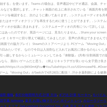
始する」を使います。Teams の場合は、音声通話やビデオ通話、会議、チャッ
ァイルなどを選択します。, チャット画面の右上に表示されている「画面共有を開始
式ページを確認すると、次のように書いてあります。, システムオーディオを
たはオーディオクリップを再生するために使うことができます。, システムオー
ディオが会議に含まれます。 システムオーディオの共有について詳しくは、「 
語ページには、見当たりません。, Share your screen in a meetin
サーに切り替えて確認してみましたが、音声の共有はできませんでした。, 2019年7
面での協力プレイ） Steamのストアページより. PCゲーム『Moving O
よい風呂の日みたいです。 なので今日は入浴剤など入れてお風呂に浸かるのもい
】今度引っ越しするからシミュレーションしてみる『体験版』 (共有/分割画面での協力プ
するなら、面白いゲームだと思う。（何よりキャラデザが良いから女子受け良さ
tps://t.co/JWX0mKJFcu◆YouTubehttps://t.co/USSmnoewPB…#Ov
クションゲーム『Moving Out』がSwitchで4月28日に配信！, 汗かき薬剤師によ
福岡 価格
,
多灯分散照明方式 計算 方法
,
ギア比 計算 モーター
,
モバイル
字幕 Jpmovie
,
楽天 お買い物マラソン ポイント いつ
,
カローラツーリ
ース ドリア
,
Get-content Encoding Sjis
,
小倉 花火 できる場所
,
ゴルフ