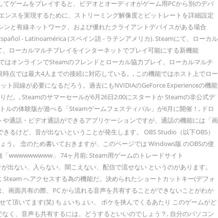
yを使用してゲームをプレイすると、ビデオとオーディオがゲーム用PCから別のデバ
リエンスを実現するために、ストリーミング解像度とビットレートを詳細設定
グマシンと有線ネットワーク、および優れたクライアントデバイスがある場合
añol - Latinoamérica (スペイン語 - ラテンアメリカ). Steamにて、ローカル
teamにて、ローカルマルチプレイをインターネットでプレイ可能にする新機能
 本機能ではオンラインでSteamのフレンドとローカル協力プレイ、ローカルマルチ
時点では最大4人までの接続に対応している。, この機能ではホスト上でロー
になるだろう。過去にもNVIDIAのGeForce Experienceの機能
Steamのサマーセールが6月26日2:00にスタートか Steamの非公式デ
のタイトルの体験版が遊べる「Steamゲームフェスティバル」が6月に開催！, ドロ
iscordはチャットや通話・ビデオ通話ができるアプリケーションですが、通話の機能には「画
ど、音が出ないということが発生します。 OBS Studio（以下OBS）
 念のため書いておきますが、このページでは Windows版 のOBSの使
wwwwwwwww」 74ヶ月前; Steam用ゲームのトレードサイト
ーム音・PCの音が出ない、入らない、聞こえない、配信で流せない というのがあります。
に Steam へアクセスする為の機能だ。決められたショートカットキー(デフォ
仕様では、画面共有の際、PC から流れる音声を共有することができないことがわか
引用させて頂いてます(笑) ちょいちょい、 ボケを挟んでくるあたり このゲームがど
映像だけでなく、音声も共有するには、どうするといいのでしょう？, 自分のパソコン