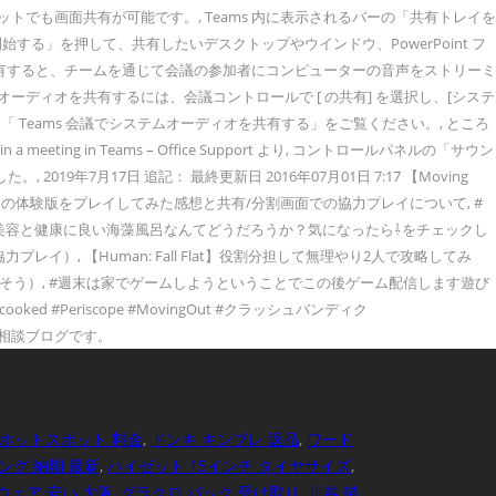
トでも画面共有が可能です。, Teams 内に表示されるバーの「共有トレイを
する」を押して、共有したいデスクトップやウインドウ、PowerPoint フ
共有すると、チームを通じて会議の参加者にコンピューターの音声をストリーミ
ディオを共有するには、会議コントロールで [ の共有] を選択し、[システ
Teams 会議でシステムオーディオを共有する」をご覧ください。, ところ
g in Teams – Office Support より, コントロールパネルの「サウン
月17日 追記： 最終更新日 2016年07月01日 7:17 【Moving
ut』の体験版をプレイしてみた感想と共有/分割画面での協力プレイについて, #
いし美容と健康に良い海藻風呂なんてどうだろうか？気になったら⇩をチェックし
レイ）, 【Human: Fall Flat】役割分担して無理やり2人で攻略してみ
そう）, #週末は家でゲームしようということでこの後ゲーム配信します遊び
ercooked #Periscope #MovingOut #クラッシュバンディク
る健康相談ブログです。
 ホットスポット 料金
,
ドンキ キンブレ 返品
,
ワード
ング 納期 最新
,
ハイゼット 15インチ タイヤサイズ
,
ウェア 安い 大阪
,
グラクロ パック 受け取り
,
川越 猫