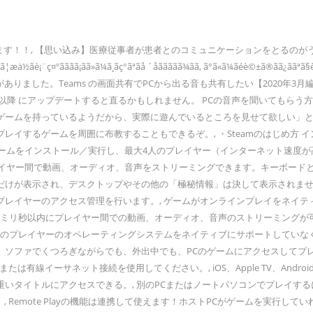
 YouTube、Twitterやってます！！, 【思い込み】医療従事者が患者とのコミュニケーション
ãã£ã¦æä½ãè¡¨ç¤ºãããã¡ãã»ã¼ã¸ãç°ãªãå ´åããããã¾ãã, ã°ã«ã¼ãéè©±ã®ã
りました。Teams の画面共有でPCから出る音も共有したい【2020年3月編】 でど
以降 にアップデートすると直るかもしれません。 PCの音声を聞いてもらう方法 Di
ームを持っているようだから、実際に遊んでいるところを見せて欲しい」とい
レイするゲームを周囲に布教することもできるぞ。, ・Steamのはじめ方
のプレイヤーがゲームをインストール／実行し、最大4人のプレイヤー（インターネッ
使用して、プレイヤー間で動画、オーディオ、音声をストリーミングできます。キー
ムだけが表示され、デスクトップやその他の「極秘情報」は決して表示されま
レイヤーのアクセス管理を行います。, ゲームがオンラインプレイをネイティ
、ミリ秒以内にプレイヤー間での動画、オーディオ、音声のストリーミングが
他のプレイヤーのオペレーティングシステムをネイティブにサポートしていな
ファでくつろぎながらでも、外出中でも、PCのゲームにアクセスしてプレイでき
有線イーサネット接続を使用してください。, iOS、Apple TV、Androi
タイトルにアクセスできる。, 別のPCまたはノートパソコンでプレイするに
, Remote Playの機能は連携して使えます！ホストPCがゲームを実行