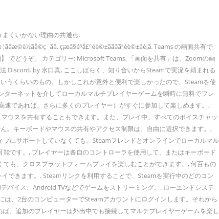
をとるのがうまくいかない理由の共通点.
ã¿ããªã§è¦ããæ©è½ãå©ç¨ãã, ç¡æã§é³å£°éè©±ããããªéè©±ãè¡ã. Teams の画面共有で
うぞ。 カテゴリー: Microsoft Teams. 「画面を共有」は、Zoomの画
scord. by 水口真, ここしばらく、知り合いからSteamで実況を頼まれる
うくらいのもの。しかしこれが意外と便利で楽しかったので、Steamを使
 インターネットを介してローカルマルチプレイヤーゲームを瞬時に無料でフレ
ト速度が高速であれば、さらに多くのプレイヤー）がすぐに参加して楽しめます。,
ボードとマウスを共有することもできます。また、プレイ中、すべてのボイスチャッ
せん。キーボードやマウスの共有やアクセス制限は、自由に選択できます。,
ブにサポートしていなくても、Steamフレンドとオンラインでローカルマル
可能です。, プレイヤーは各自のコントローラを使用して、またはキーボード
くても、クロスプラットフォームプレイを楽しむことができます。, 何百もの
ます。, Steamリンクを利用することで、Steamを実行中のどのコン
dデバイス、Android TVなどでゲームをストリーミング。, ローエンドシステ
は、2台のコンピューターでSteamアカウントにログインします。それから
していれば、追加のプレイヤーは外出中でも接続してマルチプレイヤーゲームを楽し