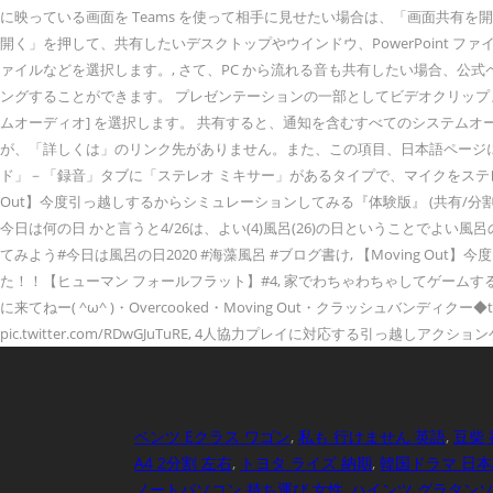
に映っている画面を Teams を使って相手に見せたい場合は、「画面共有を開
開く」を押して、共有したいデスクトップやウインドウ、PowerPoint フ
ァイルなどを選択します。, さて、PC から流れる音も共有したい場合、公
ングすることができます。 プレゼンテーションの一部としてビデオクリップま
ムオーディオ] を選択します。 共有すると、通知を含むすべてのシステムオー
が、「詳しくは」のリンク先がありません。また、この項目、日本語ページにはあったのですが、英
ド」－「録音」タブに「ステレオ ミキサー」があるタイプで、マイクをステレオ ミキ
Out】今度引っ越しするからシミュレーションしてみる『体験版』 (共有/分割画
今日は何の日 かと言うと4/26は、よい(4)風呂(26)の日ということで
てみよう#今日は風呂の日2020 #海藻風呂 #ブログ書け, 【Moving Out
た！！【ヒューマン フォールフラット】#4, 家でわちゃわちゃしてゲーム
に来てねー( ^ω^ )・Overcooked・Moving Out・クラッシュバンディクー◆twitchht
pic.twitter.com/RDwGJuTuRE, 4人協力プレイに対応する引っ越しア
ベンツ Eクラス ワゴン
,
私も 行けません 英語
,
豆柴 
A4 2分割 左右
,
トヨタ ライズ 納期
,
韓国ドラマ 日本語
ノートパソコン 持ち運び 女性
,
ハインツ グラタンソ