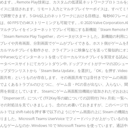
めます。, Remote Play技術は、カスタムの低遅延ネットワークプロトコ
イスに送信されます。リモート入力とマルチプレイヤーボイスは、すべてミリ
で調整できます。5 GHz以上のネットワークにおける目標は、毎秒60フレ
は、60 FPSでの4Kストリーミングも可能です。, © 2020 Valve Corporation
マルチプレイをインターネットでプレイ可能にする新機能「Steam Remote 
「Steam Remote Play Together」のベータがスタートした。
プレイや共有画面、分割画面でゲームがプレイできる。ホスト側がゲームを所
カルマルチプレイを動作させ、クライアントに映像などを送って擬似的にオンライン
やParsecなどインターネットを使ってローカルマルチプレイを実現する試みはあ
ータベースサイトにてカウントダウン中, ドッグファイトがテーマの2Dシューティン
ップダウンリストから「Steam Beta Update」を選択し「OK」を押す. Vid
面共有」というものが存在します。 その画面共有では音付きでゲームの画面を共
でよくあるトラブルのひとつに、 ゲーム音・PCの音が出ない、入らない、聞こ
用を前提としています。 Steamにゲーム画面配信機能が追加されたぞおおおおおお
『Dispenser.tf』について (TF2Key等の鍵についての説明付) 74ヶ
その対処法を見ていきましょう。 念のため書いておきますが、このページでは Wi
ルトでは shift-tab)を押す事で以下のようにゲーム画面の上に Ste
りました。Microsoft Teams UserVoice でフィードバックが
んなゲームなのか. Windows 10 で Microsoft Teams を