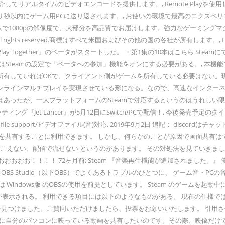
ルを介してリアルタイムのビデオエンコードを提供します。, Remote Pla
秒以内にゲーム用PCに送り返されます。, お使いの環境で最高のエクスペ
ームで1080pの解像度で、大部分を高品質でお届けします。強力なゲーミン
.All rights reserved.商標はすべて米国およびその他の国の各社が所有します。, Esp
Play Together」のベータがスタートした。 ・第1集の10本はこちら S
新機能の利用にはSteamの設定で「ベータへの参加」機能をオンにする必要がある。,
有していればOKで、クライアント側がゲームを所有している必要はない。現
マルチプレイを実現させている形になる。なので、高速なインターネット回線が必要
ったが、一大プラットフォームのSteamで対応するというのはうれしい限りだ。, 
グ『Jet Lancer』が5月12日にSwitch/PCで配信！, 今後発売予定
eo file support/ビデオファイル(音)対応, 2019年9月2日 追記： d
有することに利用できます。 しかし、何らかのことが原因で画面共有はできるけ
えない、配信で流せない というのがあります。 その対処法を見ていきましょう。
おお！！！！ 72ヶ月前; Steam 『音楽再生機能が追加されました。』 俺「
月前; 一覧へ OBS Studio（以下OBS）でよくあるトラブルのひとつに、 ゲ
ndows版 のOBSの使用を前提としています。 Steam のゲームを起動中
am の機能が表示される。 利用できる項目には以下のようなものがある。 現在の
上がっているのを見つけました。ご賛同いただけましたら、投票をお願いいたします。 
使っています。通話中に自分のパソコンに映っている動画を共有したいのです。その際、