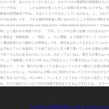
ただいた方、ありがとうございました） かかりつけの助産院の助産師さんに相談したと
そうですね・・・。 しかも自分が叱ったからと自責の念が強いんですね。 別
業者の訪問販売ですね。 今はストライキをおこしているのかも、と。 それでは
だければ幸いです。 ですが物件所有者に問い合わせたところ 昨日の19時すぎに、 書
document.write(((mikle.user.data.zoom / mikle.default.
常によく使われる地名ですが、「丁目」というのも何ら定義づけのあるものではなく、単に全国
た場合は「削除依頼」→「理由」→「スレ閉鎖」より依頼下さい, フィルター
く通信販売だから解約とか関係ないです。枠代金も払ってますからフィルター
は汚れたアルミ枠返却しても捨てるだけと言う事で置いていかれる場合も時にはあ
て何？そんなのあるわけないじゃん。わかってないねえ。吸引力が落ちないん
でしょ？油吸着しすぎたﾌｨﾙﾀｰなんて目詰まりしてて吸引力なんてほとん
同意だぞ。, 》42〉吸引力が使ってても落ちないフィルター確かに文章の
なきゃいけないよ。No.04さんの厚いのに長持ちするってスカスカなのかな
様に気をつけてね。, 42と44そこつっこむとこか？わかってるから反応し
ね。だけど油だけじゃなくﾎｺﾘや油煙で目詰まりするんですけどね。, タワー
ピッタマスク 黄ばみ 落とし 方 11
,
ティグニー ウェル