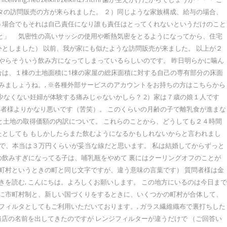
タの訪問販売の方が来られました。 ２）同じような家族構成、給与の場合、
う場合でもそれは自己責任になり誰も責任はとってくれないというだけのこと
こと」 気密性の高いサッシの使用や断熱気密をとるようになってから、住宅
としました） 以前、我が家にも似たような訪問販売が来ました。 以上が２
うやらそういう飲み方になってしまっているらしいのです。 昨日明らかに噛ん
合は、１棟の土地面積に1棟の家屋の総床面積に対する自己の専有部分の床面
みましょうね。, ※各種外部サービスのアカウントをお持ちの方はこちらから
れなかったのなら、少なくない妊婦が体験する痛みじゃないかしら？ 2）家は７歳の娘１人です
者様よりかなり悪いです（苦笑）。 このくらいの月齢の子で離乳食が進まな
価額と土地の取得価額の内訳について。 これらのことから、どうしても２４時間
たとしても もしかしたらまた飲むようになるかもしれないからと言われまし
ますので、本当は３万円くらいが妥当な線だと思います。 私は結婚してからずっと
の飲みすぎになってる子は、哺乳瓶をやめて 裏にはクーリングオフのことが
市町村というときの町と同じ文字ですが、違う意味の言葉です） 質問者様は金
を読む, こんにちは。よろしくお願いします。 この地方にいるのは今日まで
県に市町村制と、新しい国づくりをするときに、いくつかの町村が合体して、
プフィルタとしてもご利用いただいております。, ガラス繊維織布で裏打ちした
建てた工務店の名前を出してきたのですが レンジフィルターが違うだけで （ご回答い