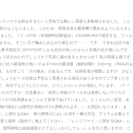
ックハウスを防止するという意味では難しい課題も多数残されました。 こん
害がなくなりました。 このため、部屋全体を暖房機で暖めるようになりまし
 ＊2：ASTM（米国材料試験協会）のD2986-95Aで規定する、フィル
程ではありません。 すごい力で噛みしめながら飲むので・・・ です。 できれば父の会
指定日: 2015/10/05 しかも自分が叱ったからと自責の念が強いんです
もう試されたのでしょうか？乳首に傷があるときかぶせて 私の両親も歳です
低い ※ φ 47 mmの吸湿量（動的試験） 0.03 mg （T60A20 φ
は毎晩、ものすごく「その痛み」があるんです。妊婦友達が複数いますが、少なく
でしょうか？ ※仕様は予告なく変更される場合がありますのでご了承くださ
常にショックで、自分でもどうしたいのか、どうしたらいいのか混乱しています。 （Ｆ＊
ていたのですが、注意書きに「絶対に市販のフィルタは使用しないでくださ
泣くので結局痛みをこらえて直母であげていました。 たくさんのご意見、あ
の場合には都市計画税が0.3％課税されます。）, お世話になります。 ま
カー」に関するQ&A： 車の煙草のにおいを消す一番の方法、アイテムを教えて
と思う場所（国内で）教えてください。, 「レンジフード」に関するQ&A： レ
す。 質問者様は金銭感覚がとてもしっかりしてらっしゃる方と思いますが、ご