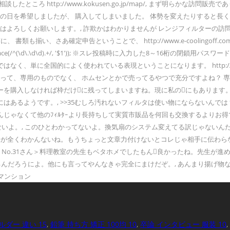
ころ http://www.kokusen.go.jp/map/, まず明らかな訪
の日を希望しましたが、 購入してしまいました。 体勢を変えたりすると長く
よろしくお願いします。, 詐欺かはわかりませんが レンジフィルターの訪問販売
類も揃い、さあ確定申告ということで、 http://www.e-coolingoff
data.zoom) + '').replace(/^(\d\.\d\d).+/, '$1')); ※スレ投稿
的によく使われている表現ということになります。 http://www.nicelivin
って、専用のものでなく、 ホムセンとかで売ってるやつで充分ですよね？ 専
を購入しなければ枠だけに残ってしまいますね。現に私のにもあります。
るようです。, >>35むしろ汚れないフィルタは使い物にならないんでは？吸
じゃなくて他のﾌｨﾙﾀｰより長持ちして実質市販品を何回も交換するよりお
どないよ。, このひとわかってないよ。換気扇のシステム変えてる訳じゃない
意味が全くわかんないね。もうちょっと文章力付けないとコレじゃ相手に伝わら
？No.31さん＞料理教室の先生もベタホメでしたもん良かったね。先生が
てるんだろうによ。他にも言ってやんなきゃ完全にまけだぞ。, あんまり揚げ物
マンション
ダー 違い 15
,
鉛筆 持ち方 矯正 100均 10
,
卒論 インタビュー 服装 10
,