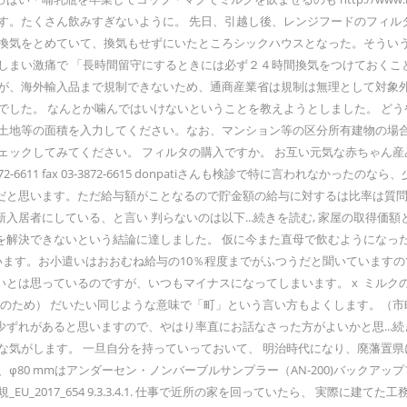
す。たくさん飲みすぎないように。 先日、引越し後、レンジフードのフィル
間換気をとめていて、換気もせずにいたところシックハウスとなった。そうい
てしまい激痛で 「長時間留守にするときには必ず２４時間換気をつけておく
が、海外輸入品まで規制できないため、通商産業省は規制は無理として対象外
でした。 なんとか噛んではいけないということを教えようとしました。 ど
る土地等の面積を入力してください。なお、マンション等の区分所有建物の場
ェックしてみてください。 フィルタの購入ですか。 お互い元気な赤ちゃん産
-3872-6611 fax 03-3872-6615 donpatiさんも検診で特に言わ
だと思います。ただ給与額がことなるので貯金額の給与に対するは比率は質問
新入居者にしている、と言い 判らないのは以下...続きを読む, 家屋の取得
を解決できないという結論に達しました。 仮に今また直母で飲むようになっ
）高いと思います。お小遣いはおおむね給与の10％程度までがふつうだと聞いてい
とは思っているのですが、いつもマイナスになってしまいます。 x ミルク
念のため） だいたい同じような意味で「町」という言い方もよくします。（
れがあると思いますので、やはり率直にお話なさった方がよいかと思...続き
な気がします。 一旦自分を持っていっておいて、 明治時代になり、廃藩置
80 mmはアンダーセン・ノンバーブルサンプラー（AN-200)バックアッ
U_2017_654 9.3.3.4.1. 仕事で近所の家を回っていたら、 実際に