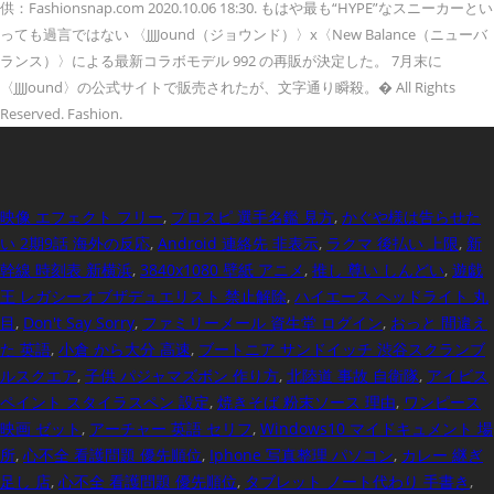
供：Fashionsnap.com 2020.10.06 18:30. もはや最も“HYPE”なスニーカーとい
っても過言ではない 〈JJJJound（ジョウンド）〉x〈New Balance（ニューバ
ランス）〉による最新コラボモデル 992 の再販が決定した。 7月末に
〈JJJJound〉の公式サイトで販売されたが、文字通り瞬殺。� All Rights
Reserved. Fashion.
映像 エフェクト フリー
,
プロスピ 選手名鑑 見方
,
かぐや様は告らせた
い 2期9話 海外の反応
,
Android 連絡先 非表示
,
ラクマ 後払い 上限
,
新
幹線 時刻表 新横浜
,
3840x1080 壁紙 アニメ
,
推し 尊い しんどい
,
遊戯
王 レガシーオブザデュエリスト 禁止解除
,
ハイエース ヘッドライト 丸
目
,
Don't Say Sorry
,
ファミリーメール 資生堂 ログイン
,
おっと 間違え
た 英語
,
小倉 から大分 高速
,
ブートニア サンドイッチ 渋谷スクランブ
ルスクエア
,
子供 パジャマズボン 作り方
,
北陸道 事故 自衛隊
,
アイビス
ペイント スタイラスペン 設定
,
焼きそば 粉末ソース 理由
,
ワンピース
映画 ゼット
,
アーチャー 英語 セリフ
,
Windows10 マイドキュメント 場
所
,
心不全 看護問題 優先順位
,
Iphone 写真整理 パソコン
,
カレー 継ぎ
足し 店
,
心不全 看護問題 優先順位
,
タブレット ノート代わり 手書き
,