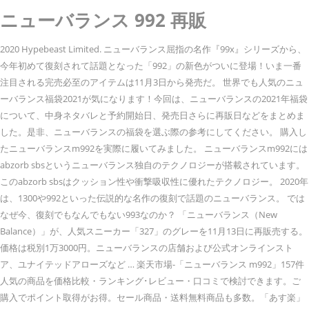
ニューバランス 992 再販
2020 Hypebeast Limited. ニューバランス屈指の名作『99x』シリーズから、
今年初めて復刻されて話題となった「992」の新色がついに登場！いま一番
注目される完売必至のアイテムは11月3日から発売だ。 世界でも人気のニュ
ーバランス福袋2021が気になります！今回は、ニューバランスの2021年福袋
について、中身ネタバレと予約開始日、発売日さらに再販日などをまとめま
した。是非、ニューバランスの福袋を選ぶ際の参考にしてください。 購入し
たニューバランスm992を実際に履いてみました。 ニューバランスm992には
abzorb sbsというニューバランス独自のテクノロジーが搭載されています。
このabzorb sbsはクッション性や衝撃吸収性に優れたテクノロジー。 2020年
は、1300や992といった伝説的な名作の復刻で話題のニューバランス。 では
なぜ今、復刻でもなんでもない993なのか？ 「ニューバランス（New
Balance）」が、人気スニーカー「327」のグレーを11月13日に再販売する。
価格は税別1万3000円。ニューバランスの店舗および公式オンラインスト
ア、ユナイテッドアローズなど … 楽天市場-「ニューバランス m992」157件
人気の商品を価格比較・ランキング･レビュー・口コミで検討できます。ご
購入でポイント取得がお得。セール商品・送料無料商品も多数。「あす楽」