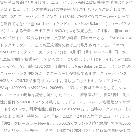
なら翌日お届けも可能です。 ニューバランス福袋2021の中身や値段のネタバ
レは？ ニューバランス福袋2021の中身や値段のネタバレをご紹介します。
福袋 2021 ニューバランス メンズ. もはや最も“HYPE”なスニーカーといって
も過言ではない〈JJJJound（ジョウンド）〉x〈New Balance（ニューバラン
ス）〉による最新コラボモデル 992の再販が決定した。, 7月末に〈JJJJound〉
の公式サイトで販売されたが、文字通り瞬殺。両カラーともに『StockX（ス
トックエックス）』上でも正規価格の倍以上で取引されている。『mita
sneakers（ミタスニーカーズ）』では、8月3日（月）14:00〜8月5日（水）
13:59の期間で抽選を行っているので、買い逃してい方はトライしてみてはい
かがだろうか。価格は32,000円（税抜）。. New Balance(ニューバランス)の
ニューバランス 992 26.5（スニーカー）が通販できます。ニューバランス
992サイズ26.5新品未使用コメントお待ちしております。シュプリーム
Wtaps1300993 ＜M992BA＞ 2006年に「991」の後継モデルとして、New
Balanceの100周年を記念し誕生した「992」。衝撃吸収性、反発弾性、耐久
性に優れるABZORB SBSを搭載したミッドソール、スムーズな足運びをサポ
ートするTS2や、耐摩耗性に優れるN duranceなど、当時のテクノロジーもそ
のままに再現し待望の … 先行予約：2020年12月再入荷予定 ニューバランス
「992」グレーカラー New Balance 992GR ブランド創立100周年である2006
年にオリジナルが発売、2019年（日本では2020年2月）に待望の再販売を果