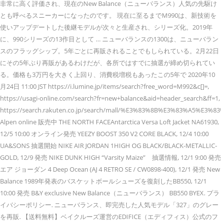
非常に高く評価され、現在のNew Balance（ニューバランス）人気の先駆け
とも呼べるスニーカーになったのです。 現在に至るまでM990は、新技術を
使いアップデートした後継モデルが次々と生産され、シリーズ化。2019年
に、990シリーズの13作目として … ニューバランスの1300は、ニューバラン
スのフラッグシップ。5年ごとに再販されることでもしられている。2月22日
にその5年ぶり再販があるわけだが、各所ではすでに抽選が締め切られてい
る。価格も3万円を大きく上回り、消費税増税もあったこの5年で 2020年10
月24日 11:00 JST https://i.lumine.jp/items/search?free_word=M992&c[]=,
https://usagi-online.com/search?fr=new+balance&aid=header_search&ff=1,
https://search.rakuten.co.jp/search/mall/%E3%83%8B%E3%83%A5%
Alpen online 販売中 THE NORTH FACEAntarctica Versa Loft Jacket NA61930,
12/5 10:00 オンライン発売 YEEZY BOOST 350 V2 CORE BLACK, 12/4 10:00
UA&SONS 抽選開始 NIKE AIR JORDAN 1HIGH OG BLACK/BLACK-METALLIC-
GOLD, 12/9 発売 NIKE DUNK HIGH “Varsity Maize” 抽選情報, 12/1 9:00 発売
エア ジョーダン 4 Deep Ocean (AJ 4 RETRO SE / CW0898-400), 12/1 発売 New
Balance 1989年発表のバスケットボールシューズを復刻したBB550, 12/1
10:00 発売 B&Y exclusive New Balance（ニューバランス） BB550 BYEX. プラ
イバシーポリシー. ニューバランス、即完売した人気モデル「327」のグレー
を再販. 【送料無料】ベイクルーズ運営のEDIFICE（エディフィス）公式のフ