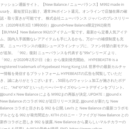
ァッション通販サイト。【New Balance / ニューバランス】M992 made in
usaを、最短翌日お届け、通常3%ポイント還元。オンラインで店舗在庫の確
認・取り置きが可能です。 株式会社ニューバランス ジャパンのプレスリリー
ス（2020年8月3日 13時00分）JJJJound×New Balance限定[992]発売
【BUYMA】New Balance 992のアイテム一覧です。最新から定番人気アイテ
ム、国内入手困難なレアアイテムも手に入るかも。万が一の補償制度も充
実。 ニューバランスの復刻シューズラインナップに、ファン待望の新モデル
が追加。 「992」復刻 ニューバランスを代表する”99x”シリーズ より、
「992」が2020年2月21日（金）から復刻発売開始。 HYPEBEAST® is a
registered trademark of Hypebeast Hong Kong Ltd. 世界中の最新カルチャ
ー情報を発信するプラットフォーム HYPEBEASTの広告を閲覧していただ
き、誠にありがとうございます。, 50回ものウォッシュ加工が施されたボデ
ィに、“A4”や“A5”といったペーパーサイズやレシートデザインをプリント,
JJJJound x New Balance による M992 JJ の再販が決定, UPDATE：JJJJound x
New Balance のコラボ 992 が近日リリース決定, JJJJound が新たな New
Balance コラボと目される 992 を公開, Levi’s と New Balance の最新コラボモ
デルとなる 992 が発売間近か, KITH のロニー・ファイグが New Balance との
新作コラボと思しき 992 を披露, New Balance から夏らしいマルチカラーの
ソールを採用した992の新色が登場, END. https://www.urban-