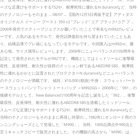
ーズな足運びをサポートするTS2や、耐摩耗性に優れるN duranceなど、当時
のテクノロジーもそのまま … 08/07 ... 【国内12月5日再販予定】アディダス
オリジナルス イージー ブースト 350 v2 "ブレッド" コア ブラック/コア ブ …
2006年発売でスティーブジョブスが履いていたことで有名なm992のレビュ
ーです。人気のあるモデルで、発売以降復刻を待ち望まれていたこともあ
り、結構品薄でプレ値にもなっているモデルです。今回購入はm992nc。履
き心地、サイズ感等レビューします。 2006年にニューバランスの100周年を
記念して発売されたモデルが992です。 機能としてはミッドソールに衝撃吸
収性、反発弾性、耐久性が抜群のクッション材であるABZORB SBS、耐摩耗
性に優れるかかとに設置されたプロテクターN duranceなどニューバランス
のテクノロジーが満載です。 値段：¥10,000 (税抜) 中身： スウェットパーカ
ー スウェットパンツ Tシャツ トートバッグ ＜M992GG＞ 2006年に「991」の
後継モデルとして、New Balanceの100周年を記念し誕生した「992」。衝撃
吸収性、反発弾性、耐久性に優れるABZORB SBSを搭載したミッドソール、
スムーズな足運びをサポートするTS2や、耐摩耗性に優れるN duranceなど、
当時のテクノロジーもそのままに再現し待望の … 1982年にオンロード用のラ
ンニングシューズとして登場した「M990」。 当時、1000点満点中990点と
言うキャッチコピーで販売されました。その機能の高さから「M990」は、