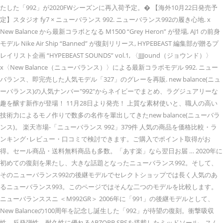
たした「992」が2020FWシーズンに再入荷予定。� 【海外10月22日発売予
定】スタジオ fy7 × ニューバランス 992. ニューバランス992の履き心地. x
New Balance から最新コラボとなる M1500 “Grey Heron” が登場, AJ1 の前身
モデル Nike Air Ship “Banned” が復刻リリース, HYPEBEAST 編集部が贈るプ
レイリスト企画 “HYPEBEAST SOUNDS” vol.1, 〈JJJJound（ジョウンド）〉
x〈New Balance（ニューバランス）〉による最新コラボモデル 992. ニュー
バランス、即完売した人気モデル「327」のグレーを再販. new balance(ニュ
ーバランス)の人気ナンバー"992"からネイビーでまとめ、ラグジュアリーな
趣を醸す新作が登場！ 11月28日より発売！ 上質な素材使いと、職人の高い
技術力によるモノ作りで数多の名作を輩出してきたnew balance(ニューバラ
ンス)。 楽天市場-「ニューバランス 992」379件 人気の商品を価格比較・ラ
ンキング･レビュー・口コミで検討できます。ご購入でポイント取得がお
得。セール商品・送料無料商品も多数。「あす楽」なら翌日お届 … 2020年に
初めての復刻を果たし、大きな話題となったニューバランス992。そして、
そのニューバランス992の後継モデルでセレクトショップでは長く人気のあ
るニューバランス993。このページではそんな二つのモデルを比較します。
ニューバランススニ ＜M992GR＞ 2006年に「991」の後継モデルとして、
New Balanceの100周年を記念し誕生した「992」が待望の復刻。衝撃吸収
性、反発弾性、耐久性に優れるABZORB SBSを搭載したミッドソール、スム