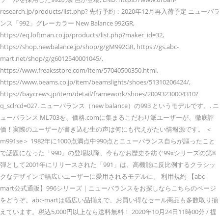
research.jp/products/list.php? 先行予約：2020年12月再入荷予定 ニューバラ
ンス「992」グレーカラー New Balance 992GR,
https://eq.loftman.co.jp/products/list.php?maker_id=32,
https://shop.newbalance.jp/shop/g/gM992GR, https://gs.abc-
mart.net/shop/g/g6012540001045/,
https://www.freaksstore.com/item/57040500350.html,
https://www.beams.co.jp/item/beamslights/shoes/51310206424/,
https://baycrews.jp/item/detail/framework/shoes/20093230004310?
q_sclrcd=027. ニューバランス（new balance）の993 というモデルです。. ニ
ューバランス ML703を、価格.comに集まるこだわり派ユーザーが、徹底評
価！実際のユーザーが書き込む生の声は何にも代えがたい情報源です。 ＜
m991se＞ 1982年に1000点満点中990点とニューバランス自らが謳ったこと
で話題になった「990」の登場以降、今もなお歴史を紡ぐ99xシリーズの第8
弾として2001年にリリースされた「991」は、高機能に反比例するクラシッ
クなデザインで幅広いユーザーに愛用されるモデルに。 利用規約 【abc-
mart公式通販】996シリーズ｜ニューバランスをお探しならこちらのページ
をどうぞ。abc-martは幅広い品揃えで、お買い得なセール商品も多数取り揃
えています。税込5,000円以上なら送料無料！ 2020年10月24日11時00分 / 提