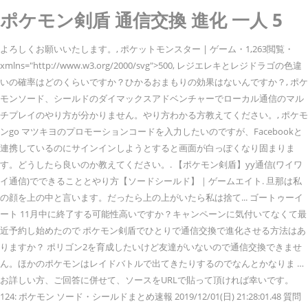
ポケモン剣盾 通信交換 進化 一人 5
よろしくお願いいたします。, ポケットモンスター | ゲーム・1,263閲覧・
xmlns="http://www.w3.org/2000/svg">500, レジエレキとレジドラゴの色違
いの確率はどのくらいですか？ひかるおまもりの効果はないんですか？, ポケ
モンソード、シールドのダイマックスアドベンチャーでローカル通信のマル
チプレイのやり方が分かりません。やり方わかる方教えてください。, ポケモ
ンgo マツキヨのプロモーションコードを入力したいのですが、Facebookと
連携しているのにサインインしようとすると画面が白っぽくなり固まりま
す。どうしたら良いのか教えてください。. 【ポケモン剣盾】yy通信(ワイワ
イ通信)でできることとやり方【ソードシールド】｜ゲームエイト. 旦那は私
の顔を上の中と言います。だったら上の上がいたら私は捨て... ゴートゥーイ
ート 11月中に終了する可能性高いですか？キャンペーンに気付いてなくて最
近予約し始めたので ポケモン剣盾でひとりで通信交換で進化させる方法はあ
りますか？ ポリゴン2を育成したいけど友達がいないので通信交換できませ
ん。ほかのポケモンはレイドバトルで出てきたりするのでなんとかなりま …
お詳しい方、ご回答に併せて、ソースをURLで貼って頂ければ幸いです。
124: ポケモン ソード・シールドまとめ速報 2019/12/01(日) 21:28:01.48 質問