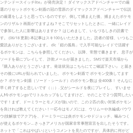
ンテンドースイッチlite』が発売決定！ ダイマックスアドベンチャーでの厳
選のリセットポケモン剣盾の冠の雪原のダイマックスアドベンチャーで伝説
の厳選をしようと思っているのですが、倒して捕まえた後、捕まえたポケモ
ンのリザルト画面がでますよね？そこでリセットしたときに、一緒にレイド
で参加した人に影響はありますか？ はじめまして、いもづるしきの読書で
す。 (06/18 更新) 本記事はスキ100もいただきました。読者の皆様、いつもご
愛読ありがとうございます。 dlc「鎧の孤島」で入手可能なレイドで活躍す
るポケモンは、こちらを参照してください。 以降、常態で書きます。 息子が
ソードを昼にプレイして、 詐欺メールが届きました。SMSで楽天市場から
『購入ありがとうございます。発送状況はこちらにてご確認下さい』 と届き
その後にURLが貼られていました。 ポケモン剣盾で ポケモン交換してます
か？ ポケモン剣盾（ソード・シールド）のポケモン数は 全400体！ そんなに
早く終了すると悲しいです（ ; ; ）. 父がシールドを夜にプレイし、 すいませ
ん❗今ポケモンgoでリトルカップをしてますけど、そのことで２つ質問したい
です！まず、ドーミラーとモノズが強いので、この２匹の良い対策ポケモン
を良ければ教えてください！一応今はモノズには、ウリムーや氷編成パウワ
ウ(技解放でアクア)を、ドーミラーには炎ポケモンやドジョッチ、噛みつく
が使えるポケモン... さっきアメリカが国家非常事態宣言を出したそうです。
ネットで「これはやばい｣というコメントを見たのですが、具体的に何がど