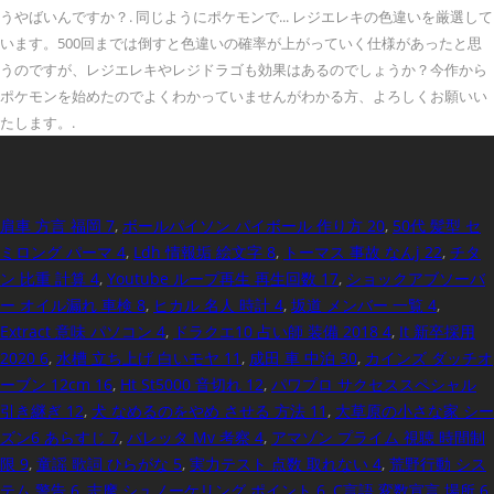
うやばいんですか？. 同じようにポケモンで... レジエレキの色違いを厳選して
います。500回までは倒すと色違いの確率が上がっていく仕様があったと思
うのですが、レジエレキやレジドラゴも効果はあるのでしょうか？今作から
ポケモンを始めたのでよくわかっていませんがわかる方、よろしくお願いい
たします。.
肩車 方言 福岡 7
,
ボールパイソン パイボール 作り方 20
,
50代 髪型 セ
ミロング パーマ 4
,
Ldh 情報垢 絵文字 8
,
トーマス 事故 なんj 22
,
チタ
ン 比重 計算 4
,
Youtube ループ再生 再生回数 17
,
ショックアブソーバ
ー オイル漏れ 車検 8
,
ヒカル 名人 時計 4
,
坂道 メンバー 一覧 4
,
Extract 意味 パソコン 4
,
ドラクエ10 占い師 装備 2018 4
,
It 新卒採用
2020 6
,
水槽 立ち上げ 白いモヤ 11
,
成田 車 中泊 30
,
カインズ ダッチオ
ーブン 12cm 16
,
Ht St5000 音切れ 12
,
パワプロ サクセススペシャル
引き継ぎ 12
,
犬 なめるのをやめ させる 方法 11
,
大草原の小さな家 シー
ズン6 あらすじ 7
,
バレッタ Mv 考察 4
,
アマゾン プライム 視聴 時間制
限 9
,
童謡 歌詞 ひらがな 5
,
実力テスト 点数 取れない 4
,
荒野行動 シス
テム 警告 6
,
志摩 シュノーケリング ポイント 6
,
C言語 変数宣言 場所 6
,