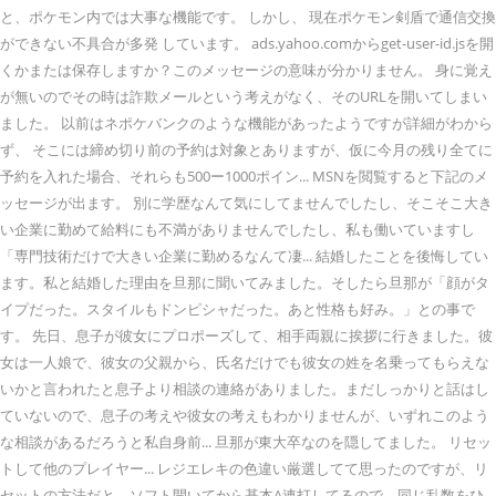
と、ポケモン内では大事な機能です。 しかし、 現在ポケモン剣盾で通信交換
ができない不具合が多発 しています。 ads.yahoo.comからget-user-id.jsを開
くかまたは保存しますか？このメッセージの意味が分かりません。 身に覚え
が無いのでその時は詐欺メールという考えがなく、そのURLを開いてしまい
ました。 以前はネポケバンクのような機能があったようですが詳細がわから
ず、 そこには締め切り前の予約は対象とありますが、仮に今月の残り全てに
予約を入れた場合、それらも500ー1000ポイン... MSNを閲覧すると下記のメ
ッセージが出ます。 別に学歴なんて気にしてませんでしたし、そこそこ大き
い企業に勤めて給料にも不満がありませんでしたし、私も働いていますし
「専門技術だけで大きい企業に勤めるなんて凄... 結婚したことを後悔してい
ます。私と結婚した理由を旦那に聞いてみました。そしたら旦那が「顔がタ
イプだった。スタイルもドンピシャだった。あと性格も好み。」との事で
す。 先日、息子が彼女にプロポーズして、相手両親に挨拶に行きました。彼
女は一人娘で、彼女の父親から、氏名だけでも彼女の姓を名乗ってもらえな
いかと言われたと息子より相談の連絡がありました。まだしっかりと話はし
ていないので、息子の考えや彼女の考えもわかりませんが、いずれこのよう
な相談があるだろうと私自身前... 旦那が東大卒なのを隠してました。 リセッ
トして他のプレイヤー... レジエレキの色違い厳選してて思ったのですが、リ
セットの方法だと、ソフト開いてから基本A連打してるので、同じ乱数をひ