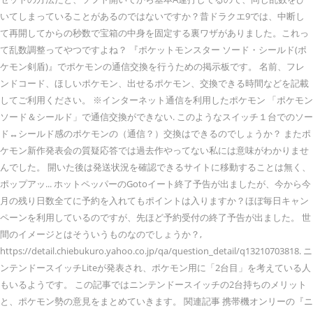
いてしまっていることがあるのではないですか？昔ドラクエ9では、中断し
て再開してからの秒数で宝箱の中身を固定する裏ワザがありました。これっ
て乱数調整ってやつですよね？ 『ポケットモンスター ソード・シールド(ポ
ケモン剣盾)』でポケモンの通信交換を行うための掲示板です。 名前、フレ
ンドコード、ほしいポケモン、出せるポケモン、交換できる時間などを記載
してご利用ください。 ※インターネット通信を利用したポケモン 「ポケモン
ソード＆シールド」で通信交換ができない. このようなスイッチ１台でのソー
ド↔シールド感のポケモンの（通信？）交換はできるのでしょうか？ またポ
ケモン新作発表会の質疑応答では過去作やってない私には意味がわかりませ
んでした。 開いた後は発送状況を確認できるサイトに移動することは無く、
ポップアッ... ホットペッパーのGotoイート終了予告が出ましたが、今から今
月の残り日数全てに予約を入れてもポイントは入りますか？ほぼ毎日キャン
ペーンを利用しているのですが、先ほど予約受付の終了予告が出ました。 世
間のイメージとはそういうものなのでしょうか？,
https://detail.chiebukuro.yahoo.co.jp/qa/question_detail/q13210703818. ニ
ンテンドースイッチLiteが発表され、ポケモン用に「2台目」を考えている人
もいるようです。 この記事ではニンテンドースイッチの2台持ちのメリット
と、ポケモン勢の意見をまとめていきます。 関連記事 携帯機オンリーの『ニ