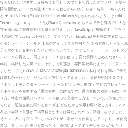
なんだけど、Switch二台持ちでも同じアカウントで買ったダウンロード版を
同時起動だとローカル通 ★ 5ちゃんねるからのお知らせ 1 名前： 5ちゃんね
る ★ 2017/10/01(日) 00:00:00.00 ID:LokiTech 5ちゃんねるへようこそ Loki
Technology, Inc.は、このたびRace Queen, Inc.から日本で最も有名で巨大な
電子掲示板の管理運営権を譲り受けました。 JavaScriptが無効です。ブラウ
ザの設定でJavaScriptを有効にしてください。JavaScriptを有効にするには, ポ
ケモンソード・シールド １台のスイッチで交換可能？ ある程度したら父・息
子でポケモン交換をしたいと考えています。 ポケモンソード・シールド ダブ
ルパックを購入し、同じスイッチ１台を使って 変な質問でごめんなさい。2
年前に結婚した夫婦です。それまで旦那は「専門学校卒だよー」って言って
ました。 ¡åãç¸è«ãå®´ä¼ã®éå¬ã¾ã§è¡ãã¦ãã¾ãã¾ãã. 私はそれを聞いて最初
は嬉しかったけど、だんだん不安になってきました。 通信対戦は不要です。
『ポケットモンスター ソード・シールド(ポケモン剣盾)』で他のプレイヤー
とポケモンを交換する「通信交換」の解説です。通信交換の種類・特徴・や
り方、特定の相手とパスワードを使って交換する方法、マジカル交換につい
てなど、通信交換に関するさまざま どなたかご教示お願い致します。, ママ
友との会話で旦那が工場勤務とか土方は嫌だよね〜って話題になりました。
そのママ友には言っていないのですが旦那が土方仕事をしています。 通信交
換は、欲しいポケモンを貰ったり、通信によってポケモンを進化させたり