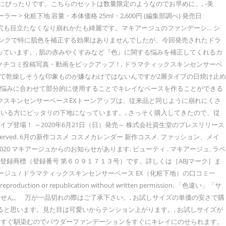
ぴったりです。こちらのセットは数量限定のようなのでお早めに。, -美
> 化粧下地 容量・本体価格 25ml・2,600円 (編集部調べ) 発売日
。毛穴も目立たなくなり崩れかたも綺麗です。マキアージュのファンデーシ… シ
ピンクで特に肌色を補正する効果はありませんでしたが、今回発売されたドラ
ています。, 肌の赤みやくすみなど『色』に関する悩みを補正してくれるカ
新クチコミ投稿写真・動画をピックアップ！, ドラマティックスキンセンサーベ
しすぎて乾燥しそうな印象ものが嫌なわけではないんですが2層タイプの日焼け止め
、肌悩みに合わせて部分的に使用することでキレイなベースを作ることができる
クスキンセンサーベースEXトーンアップは、従来品と同じように崩れにくさ
いる方にピッタリの下地になっています。, さっそく購入してきたので、従
登場！ ～2020年6月21日（日）発売～ 株式会社資生堂のプレスリリース
served. 6月の新作コスメ コスメカレンダー 新作コスメ. ファッション、メイ
0 マキアージュからのお知らせがあります. ビューティ . マキアージュ. ラベ
登録商標（登録番号 第６０９１７１３号）です。詳しくは［ABJマーク］ま
ジュ / ドラマティックスキンセンサーベース EX（化粧下地）の口コミ一
publication without written permission. 「色違い」「サ
せん。 万が一品切れの際はご了承下さい。, お試しサイズの単価の安さで購
ると思います。見た目は可愛いからテンション上がります。, お試しサイズが
にすぐ馴染むのでパウダーファンデーションをすぐにキレイにのせられます。