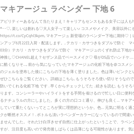
マキアージュ ラベンダー 下地 6
アビリティーあるなんて当たりまえ！キャリアもセンスもある女子には人もhappyも集まって
*･･♡, 楽しいは創れる♡大人女子って楽しい♪ コスメやメイク、美容以外に
https://t.co/CyCqhl3kpm, マキアージュ 新登場のラベンダー下
ンアップ6月22日入荷・配送します。, テカリ・カサつきをダブルで防ぐ マキ
03分）テカリ・カサつきをダブルで防ぐ マキアージュのくずれ防止下地から
神推し♡CHANEL超え？セザンヌ品でベースメイク♡ 母がDS品でハンド
に酷くなりそ…, 前から気になっていたマキアージュの化粧下地を@コスメ
のジェルを塗布した後にこちらの下地を薄く塗りました。色は薄いピンクとい
ぜひこちらをご覧ください。詳細はこちら, もうそろそろ使い切りそうなので、リピ
防いでくれる化粧下地 です . 早くからチェックしてた . 続きを読む, も
ります。コンシーラーやハイライトをする手間を省けるので忙しい日に便利な
るナチュラルの方にしました。多くの方の口コミ通り、伸びも良く… マキア
していて重たくないってところが実に理想的というか。色… 元気に明るく過ご
クが断然オススメ！. ボトルも淡いラベンダーカラーになっているので間違
ませんでした。それだけ白浮きせず自然に仕上がったということで、ラベン
すが、注目度も高いので発売後しばらくは品薄になる可能性があります。気