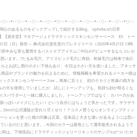
*･･♡･･*･･♡･･*♡･･*･･♡･･*･･♡･･*･･♡･･*･･♡･･*♡･･
るものをピックアップして紹介するBlog。 ophelia.sの日常
形外郵便送料無料】【資生堂】マキアージュドラマティックスキンセンサーベース EX トー
（日）発売～, 株式会社資生堂のプレスリリース（2020年4月21日 13時
事♡田中みな実も愛用するバストケアアイテム♡POLAデビューするならコレが
ると思います。?たるみ毛穴、アイスピック毛穴に有効。乾燥毛穴は粉体で余計
ィルとお試し用の小さい下地もあり、今日は小さい方を使いました。アネッサ
に商品やブランドの魅力を伝えるために、情報掲載を希望されるメーカー様は
ィックスキンセンサーベースex ... 簡単に言うと、顔のテカリと乾燥の両方を
ナチュラルの方を使用していましたが、試しにトーンアップも。気持ち顔が明るくな
ェイスパウダーと一緒に購入しました。トーンアップではなく、カバー力があ
ず素肌っぽいメイクにしたい！という自分にはちょうど良かったです。サラサラ
 Diorの公式通販が至れり尽くせり！？コスメ買うならオンラインブティッ
ンデーションを塗った後の印象は正直、従来品と大きな違いがあるようには思い
ているのだと思います。, 今回のカラーは新色として通常販売されるようで
見た時は、下地現品にドラマティックジェリーリキッドのサンプルがついたセ