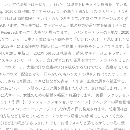
ました。??色味補正は一切なし。?わたしは現在トレチノイン療法をしている
020.6.18 作成. マキアージュ. つけ心地も問題ないもの テカリ・カサつき
4月21日 13時03分）テカリ・カサつきをダブルで防ぐ マキアージュのくず
気があります。本記事では、マキアージュ下地の魅力や選び方を解説！さらに
 Reserved. すっごく大事だと思ってます。 ラベンダー カラーの下地で . 2020
と心配でしたが、日中ふと鏡に映った顔を見て「いいじゃん！」と思いました笑
（2039件）による評判や体験レビューで効果・使用感をチェックできます。美
9日 更新日： 2020年6月30日 執筆者： 茜色 マキアージュ ドラマティ
マティックスキンセンサーベース」。言わずと知れた優秀下地です。テカリを抑えるだ
サーパウダー」。大量の汗や皮脂や水分を吸収するだけでなく、湿度が低くな
さらパウダー配合だから、汗をかいてもハンカチで押さえればまたサラッと
。, さらに今回は、ニキビ跡などの赤み・くすみ・血色の悪さを補正する、
のあるワントーン明るいピュア肌を目指したい人は、ぜひお試しあれ。, ※
」の公式サイト。女性のための情報を幅広くお届けします。 美容・ファッション
ンアップ」を紹介します！ 引用 【ドラマティックスキンセンサーベース】ラベンダーの新色登場
ーベース ex」のトーンアップタイプが6月21日に発売されます。想定価格は
や予約方法なども載せているので、マッサージ店選びの参考にしてみてくださ
と驚くほどまつ毛がふさふさに！ でも、お湯でスルリと落ちるからまつ毛に優 …,
逆効果になっているかもしれないですよ！！ まずは「毛穴の …, 流行りに