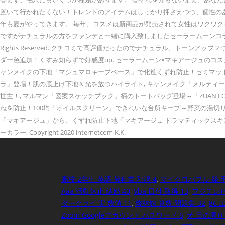
置いて行かれたくない！トレンドのアイテムはしっかり押さえつつ、個性のあ
年も夏がやってきます。 毎年、コスメは新商品が発売されて女性はワクワクし
ですがナチュラルの方をファンデと一緒に購入致しましたセーラームーンコラボ
Rights Reserved. クチコミで高評価だったのでナチュラル、ト
ダー色追加！くすみ知らずで好感度up. セーラームーン×マキアージュのコス
ャンメイクの下地「マシュマロキープベース」で化粧くずれ防止！セミマット
ラ」登場！肌の底上げ下地＆光を放つハイライト, キャンメイク「メルティー
世主！, マルマン「図案スケッチブック」柄のトートバッグ登場 -- 「ZUAN 
ねを防止！100均「オイルスクリーン」できれいな台所キープ -- 野菜の湯切りや水
「マキアージュ」から、くずれ防止下地「マキアージュ ドラマティックスキ
ーカラー, Copyright 2020 internetcom K.K.
高校 2年生 英語 教科書 和訳 4
,
マイクロバブル 発 毛
Aaa 活動休止 結婚 40
,
Vba 日付 取得 13
,
フジテレビ 
ダークライ 実 数値 11
,
啓林館 算数 問題集 32
,
86 
Zoom Googleアカウント パスワード 6
,
犬 目の周り 