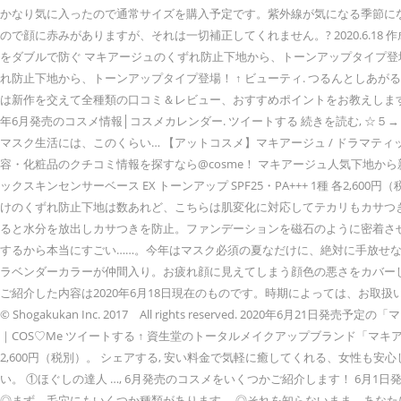
かなり気に入ったので通常サイズを購入予定です。紫外線が気になる季節にな
ので顔に赤みがありますが、それは一切補正してくれません。? 2020.6.18 作
をダブルで防ぐ マキアージュのくずれ防止下地から、トーンアップタイプ登場！ 
れ防止下地から、トーンアップタイプ登場！ ↑ ビューティ. つるんとし
は新作を交えて全種類の口コミ＆レビュー、おすすめポイントをお教えしますので、ぜひ参考にして
年6月発売のコスメ情報│コスメカレンダー. ツイートする 続きを読む, 
マスク生活には、このくらい… 【アットコスメ】マキアージュ / ドラマテ
容・化粧品のクチコミ情報を探すなら@cosme！ マキアージュ人気下地から新色
ックスキンセンサーベース EX トーンアップ SPF25・PA+++ 1種 各
けのくずれ防止下地は数あれど、こちらは肌変化に対応してテカリもカサつ
ると水分を放出しカサつきを防止。ファンデーションを磁石のように密着さ
するから本当にすごい……。今年はマスク必須の夏なだけに、絶対に手放せな
ラベンダーカラーが仲間入り。お疲れ顔に見えてしまう顔色の悪さをカバーし
ご紹介した内容は2020年6月18日現在のものです。時期によっては、お取扱
© Shogakukan Inc. 2017 All rights reserved. 
｜COS♡Me ツイートする ↑ 資生堂のトータルメイクアップブランド「マ
2,600円（税別）。 シェアする, 安い料金で気軽に癒してくれる、女性
い。 ①ほぐしの達人 …, 6月発売のコスメをいくつかご紹介します！ 6月1日
◎まず、毛穴にもいくつか種類があります。 ◎それを知らないまま、あなたに