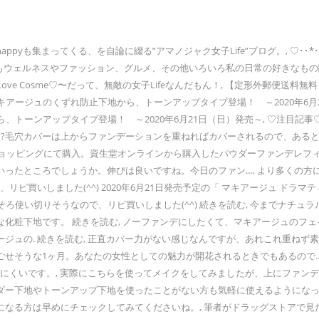
くる、を自論に綴る”アマノジャク女子Life”ブログ。, ♡･･*･･♡･･*･･♡･･
もウェルネスやファッション、グルメ、その他いろいろ私の日常の好きなもの関心のあ
地に期待♡ | Love Cosme♡〜だって、無敵の女子Lifeなんだもん！, 【定
アージュのくずれ防止下地から、トーンアップタイプ登場！ ～2020年6月21日
、トーンアップタイプ登場！ ～2020年6月21日（日）発売～, ♡注目記
ケ…. ?毛穴カバーは上からファンデーションを重ねればカバーされるので、あ
ショッピングにて購入。資生堂オンラインから購入したパウダーファンデレフ
ったところでしょうか。伸びは良いですね。今日のファン…, より多くの方
買いしました(^^) 2020年6月21日発売予定の「 マキアージュ ドラマテ
うそろそろ使い切りそうなので、リピ買いしました(^^) 続きを読む, 今まで
化粧下地です。 続きを読む, ノーファンデにしたくて、マキアージュのフ
ージュの. 続きを読む, 正直カバー力がない感じなんですが、あれこれ重ね
せそうな1ヶ月。あなたの女性としての魅力が開花されるときでもあるので…,
いにくいです。, 実際にこちらを使ってメイクをしてみましたが、上にファ
ダー下地やトーンアップ下地を使ったことがない方も気軽に使えるようになっ
になる方は早めにチェックしてみてくださいね。, 筆者がドラッグストアで