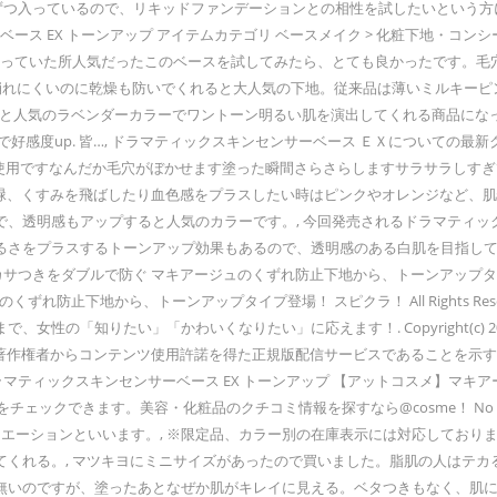
ずつ入っているので、リキッドファンデーションとの相性を試したいという方に
ス EX トーンアップ アイテムカテゴリ ベースメイク > 化粧下地・コンシーラー 
崩れが気になっていた所人気だったこのベースを試してみたら、とても良かったです
ば崩れにくいのに乾燥も防いでくれると大人気の下地。従来品は薄いミルキー
ると人気のラベンダーカラーでワントーン明るい肌を演出してくれる商品になっ
好感度up. 皆…, ドラマティックスキンセンサーベース ＥＸについての最
 サンプル使用ですなんだか毛穴がぼかせます塗った瞬間さらさらしますサラサラ
水色や緑、くすみを飛ばしたり血色感をプラスしたい時はピンクやオレンジなど
、透明感もアップすると人気のカラーです。, 今回発売されるドラマティッ
るさをプラスするトーンアップ効果もあるので、透明感のある白肌を目指して
サつきをダブルで防ぐ マキアージュのくずれ防止下地から、トーンアップタイプ
くずれ防止下地から、トーンアップタイプ登場！ スピクラ！ All Rights Re
「知りたい」「かわいくなりたい」に応えます！. Copyright(c) 202
、著作権者からコンテンツ使用許諾を得た正規版配信サービスであることを示す
マティックスキンセンサーベース EX トーンアップ 【アットコスメ】マキアー
美容・化粧品のクチコミ情報を探すなら@cosme！ No reproduction or re
エーションといいます。, ※限定品、カラー別の在庫表示には対応しておりま
くれる。, マツキヨにミニサイズがあったので買いました。脂肌の人はテカ
無いのですが、塗ったあとなぜか肌がキレイに見える。ベタつきもなく、肌