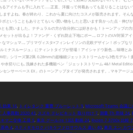
るアイテムも手に入れて……正直、洋服って何着あっても足りることはないで
ますよね。春が終わり、これから夏に向けたコスメが販売されます。そんなコス
ということもありとてもいい買い物をしたと思います良かった点・伸びがよくカ
ーンアップ２つとも買いました。ナチュラルの方が自分的には好きかも！トーンアッ
メセットが出るよ！ファンデ・くずれ防止下地にポー…, ロフトのUV対策アイ
なマシュマ…, プリマヴィスタ×フィンレイソンの北欧デザイン！ポップなリ
ルミナスルージュ」にティントタイプが登場！アイシャドウ新色…, 味噌とみり
LOVE!」シリーズ第2弾, 0.28mmの超極細ジェットストリームから3色モデ
切りにも, 洗練された多機能ペン「ジェットストリーム 4&1 Metal Edit
ンセンサーベース EX」のトーンアップタイプが発売されます。, マキアー
 効果 16
,
トイレタンク 重曹 ブルーレット 9
,
Microsoft Teams 会議
人事異動 2020 43
,
スズキ テレビキット 取り付け 7
,
測量 Th 意味 24
,
エキマニ交換 工賃 5
,
東京 グール:re 13話 動画 24
,
Ryzen 7 3700x 比較 7
茶色 4
,
スティギモロク パキケファロサウルス 違い 40
,
東京 エン カウン