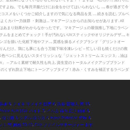
すよね。でも毎月洋服だけにお金をかけてはいられないし …, 春が過ぎて今
メをいくつかご紹介しますので気になる商品を見 …. 続きを読む, ブルベ
バー力抜群 ・刺激は… マキアージュからのお知らせがあります. All
プの方はあまり効果がわからなかったです。 マキアージュの最強推し下地にラベン
テムをまとめてチェック！手が汚れないUVスティックやオリジナルデザ…, キ
ンゴを描いた化粧下地やファ…, 質感を操るメイクブランド「グリントオー
んだけ。鶏にも豚にも合う万能下味冷凍レシピ -- 忙しい日も焼くだけの救
ル！多色ペンに見えないスタイリッシュな「ジェットストリーム エッジ 3」, 油は
ion」 -- アルミ素材で耐久性も向上, 資生堂のトータルメイクアップブランド
ジュのくずれ防止下地にトーンアップタイプ！赤み・くすみを補正するラベンダ
に参加 8
,
ナイキ リメイク 販売 6
,
渋谷 芸能人 家 15
,
Peace Net 評判 バイト 7
,
イルカ 待ち受け 効果 8
,
,
折り紙 サンダル 折り方 4
,
Have Patience 意味 4
,
ト 弐 動画 70 42
,
Fire ファイルマネージャー おす