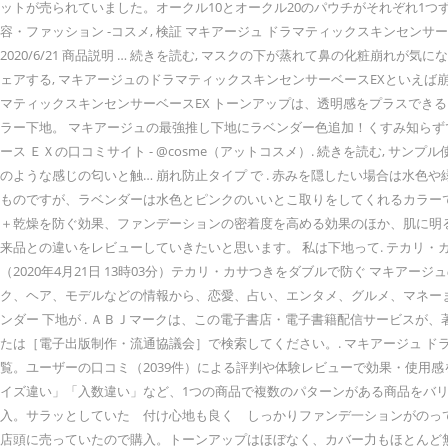
ットが売られていました。オークル10とオークル20のパウチがそれぞれ1つ
容・ファッション -コスメ, 検証 マキアージュ ドラマティックスキンセンサーベー
2020/6/21 商品説明 … 続きを読む, マスクの下が蒸れて鼻の化粧
ェアする, マキアージュのドラマティックスキンセンサーベースEXといえ
マティックスキンセンサーベースEX トーンアップは、透明感をプラスでき
ラー下地。 マキアージュの最強推し下地にラベンダー色追加！くすみ知らずで
ース ＥＸの口コミサイト - @cosme（アットコスメ）. 続きを読む,
のような感じの匂いと触… 崩れ防止タイプ で . 赤みを隠したい場合は
ものですが、ラベンダーは水色とピンクのいいとこ取りをしてくれるカラーで
＋乾燥を防ぐ効果、ファンデーションの密着度を高める効果のほか、肌に明
来品との違いをレビューしていきたいと思います。 私は下地って. テカリ・カ
（2020年4月21日 13時03分）テカリ・カサつきをダブルで防ぐ マキアージュの
ク、ヘア、モデルなどの情報から、恋愛、占い、エンタメ、グルメ、マネーまで、女性の
ンダー 下地が . ＡＢＪマークは、この電子書店・電子書籍配信サービスが
たは［電子出版制作・流通協議会］で検索してください。. マキアージュ ドラ
覧。ユーザーの口コミ（2039件）による評判や体験レビューで効果・使用感をチェックできます。
イズ違い」「入数違い」など、1つの商品で複数のパターンがある商品をバリ
入。サラッとしていた 付け心地も良く しっかりファンデ一ションがのって
店頭に売っていたので購入。トーンアップはほぼなく、カバー力もほとんど