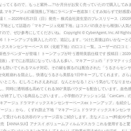
ってくるので、もっと紫外…, ?1か月分がお安く売っていたので購入してみ
成. マキアージュの最強推し下地にラベンダー色追加！くすみ知らずで好感度up. 2
～2020年6月21日（日）発売～ 株式会社資生堂のプレスリリース（2020年
あがる下地として話題の「マキアージュ化粧下地」はコスパの良さから根強い人
くださいね。 Copyright © CyberAgent, Inc. All Rights
☆５→６！トーンアップを購入したので、追記します。つけた直後は白いかなー
ィックスキンセンサーベース EX（化粧下地）の口コミ一覧。ユーザーの口コミ
ラベンダーが登場！ トーンアップが叶う透明美肌仕様です 投稿日：2020年6月2
2,600円（税抜）, すでにお世話になっている人も多い、マキアージュの「ドラ
きも防いでくれるマルチ対応。その鍵を握るのは配合された「うるさらセン
せ化粧崩れを阻止し、快適なうるさら美肌を1日中キープしてくれます。さら
いところ。むしろこれさえあれば、なんとかなる！という気がしてなりません
、同時に透明感も高めてくれる360°美肌パウダーを配合しています。血色感
いが終了している商品もございます。, 小学館のファッション誌「CanCam
2020年6月21日発売予定の「マキアージュ ドラマティックスキンセンサーベースex トー
キアージュ」から、くずれ防止下地「マキアージュ ドラマティックスキンセンサ
も安心して受けられる渋谷のマッサージ店をご紹介します。主なメニュー(料金)
発売 【ANNA SUI】アナスイ ボリュームフィルムマスカラ これを使用する
合っていないスキンケアをしてもたいして効果が見込めないのです。 むしろ、