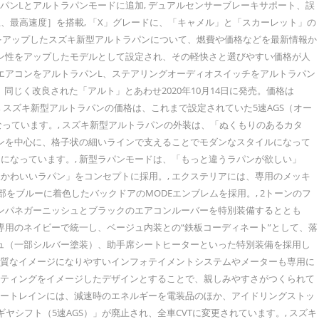
ラパンLとアルトラパンモードに追加, デュアルセンサーブレーキサポート、誤
最高速度］を搭載, 「X」グレードに、「キャメル」と「スカーレット」の
魅力をアップしたスズキ新型アルトラパンについて、燃費や価格などを最新情報か
イン性をアップしたモデルとして設定され、その軽快さと選びやすい価格が人
トエアコンをアルトラパンL、ステアリングオーディオスイッチをアルトラパン
ンは、同じく改良された「アルト」とあわせ2020年10月14日に発売。価格は
価格は？, スズキ新型アルトラパンの価格は、これまで設定されていた5速AGS（オー
なっています。, スズキ新型アルトラパンの外装は、「ぬくもりのあるカタ
インを中心に、格子状の細いラインで支えることでモダンなスタイルになって
になっています。, 新型ラパンモードは、「もっと違うラパンが欲しい」
かわいいラパン」をコンセプトに採用。, エクステリアには、専用のメッキ
をブルーに着色したバックドアのMODEエンブレムを採用。, 2トーンのフ
インパネガーニッシュとブラックのエアコンルーバーを特別装備するととも
専用のネイビーで統一し、ベージュ内装との“鉄板コーディネート”として、落
シュ（一部シルバー塗装）、助手席シートヒーターといった特別装備を採用し
無機質なイメージになりやすいインフォテイメントシステムやメーターも専用に
キルティングをイメージしたデザインとすることで、親しみやすさがつくられて
パワートレインには、減速時のエネルギーを電装品のほか、アイドリングストッ
シフト（5速AGS）」が廃止され、全車CVTに変更されています。, スズキ