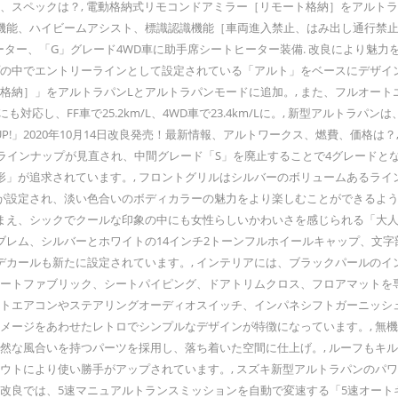
価格、スペックは？, 電動格納式リモコンドアミラー［リモート格納］をアルト
能、ハイビームアシスト、標識認識機能［車両進入禁止、はみ出し通行禁止、
ヒーター、「G」グレード4WD車に助手席シートヒーター装備. 改良により
ップの中でエントリーラインとして設定されている「アルト」をベースにデザ
ト格納］」をアルトラパンLとアルトラパンモードに追加。, また、フルオー
対応し、FF車で25.2km/L、4WD車で23.4km/Lに。, 新型アルトラパ
】「快適性UP!」2020年10月14日改良発売！最新情報、アルトワークス、燃費、
てラインナップが見直され、中間グレード「S」を廃止することで4グレードと
形」が追求されています。, フロントグリルはシルバーのボリュームあるラ
ンが設定され、淡い色合いのボディカラーの魅力をより楽しむことができるよう
まえ、シックでクールな印象の中にも女性らしいかわいさを感じられる「大人
レム、シルバーとホワイトの14インチ2トーンフルホイールキャップ、文字部
デカールも新たに設定されています。, インテリアには、ブラックパールの
シートファブリック、シートパイピング、ドアトリムクロス、フロアマットを
オートエアコンやステアリングオーディオスイッチ、インパネシフトガーニッ
イメージをあわせたレトロでシンプルなデザインが特徴になっています。, 
自然な風合いを持つパーツを採用し、落ち着いた空間に仕上げ。, ルーフも
アウトにより使い勝手がアップされています。, スズキ新型アルトラパンの
改良では、5速マニュアルトランスミッションを自動で変速する「5速オートギヤ