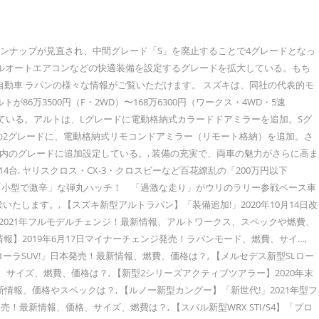
インナップが見直され、中間グレード「S」を廃止することで4グレードとなっ
フルオートエアコンなどの快適装備を設定するグレードを拡大している。もち
自動車 ラパンの様々な情報がご覧いただけます。 スズキは、同社の代表的モ
万3500円（F・2WD）〜168万6300円（ワークス・4WD・5速
を図っている。アルトは、Lグレードに電動格納式カラードドアミラーを追加。Sグ
の2グレードに、電動格納式リモコンドアミラー（リモート格納）を追加。さ
内のグレードに追加設定している。, 装備の充実で、両車の魅力がさらに高ま
, ヤリスクロス・CX-3・クロスビーなど百花繚乱の「200万円以下
た「小型で激辛」な弾丸ハッチ！ 「過激な走り」がウリのラリー参戦ベース車
いたします。, 【スズキ新型アルトラパン】「装備追加!」2020年10月14日改
ト】2021年フルモデルチェンジ！最新情報、アルトワークス、スペックや燃費、
報】2019年6月17日マイナーチェンジ発売！ラパンモード、燃費、サイ…,
ーラSUV!」日本発売！最新情報、燃費、価格は？, 【メルセデス新型SLロー
、サイズ、燃費、価格は？, 【新型2シリーズアクティブツアラー】2020年末
情報、価格やスペックは？, 【ルノー新型カングー】「新世代!」2021年型フ
最新情報、価格、サイズ、燃費は？, 【スバル新型WRX STI/S4】「プロ