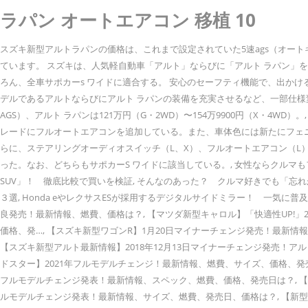
ラパン オートエアコン 移植 10
スズキ新型アルトラパンの価格は、これまで設定されていた5速ags（オート
ています。 スズキは、人気軽自動車「アルト」ならびに「アルト ラパン
ろん、全車サポカーs ワイドに適合する。 安心のセーフティ機能で、出かけ
デルであるアルトならびにアルト ラパンの装備を充実させるなど、一部仕様変更を
AGS）、アルト ラパンは121万円（G・2WD）〜154万9900円（X・
レードにフルオートエアコンを追加している。また、車体色には新たにフェニ
らに、ステアリングオーディオスイッチ（L、X）、フルオートエアコン（L
った。なお、どちらもサポカーS ワイドに該当している。, 女性ならクルマも
SUV」！ 徹底比較で買いを検証, そんなのあった？ クルマ好きでも「忘
３選, Honda eやレクサスESが採用するデジタルサイドミラー！ 一気に普及
良発売！最新情報、燃費、価格は？, 【マツダ新型キャロル】「快適性UP!」
価格、発…, 【スズキ新型ワゴンR】1月20日マイナーチェンジ発売！最新情
【スズキ新型アルト最新情報】2018年12月13日マイナーチェンジ発売！アル
ドスター】2021年フルモデルチェンジ！最新情報、燃費、サイズ、価格、発売日
フルモデルチェンジ発表！最新情報、スペック、燃費、価格、発売日は？, 【フ
ルモデルチェンジ発表！最新情報、サイズ、燃費、発売日、価格は？, 【新型エス