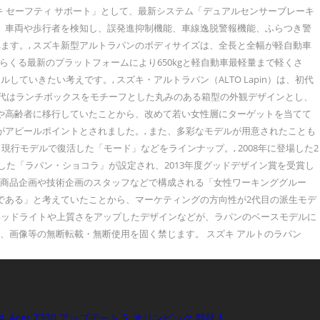
ズキ セーフティ サポート」として、最新システム「デュアルセンサーブレーキ
は、車両や歩行者を検知し、誤発進抑制機能、車線逸脱警報機能、ふらつき警
ます。, スズキ新型アルトラパンのボディサイズは、全長と全幅が軽自動車
らくる最新のプラットフォームにより650kgと軽自動車最軽量まで軽くさ
いきたい考えです。, スズキ・アルトラパン（ALTO Lapin）は、初代
, 初代はランチボックスをモチーフとした丸みのある箱型の外観デザインとし、
性や高齢者に移行していたことから、改めて若い女性層にターゲットを当てて
がアピールポイントとされました。, また、多彩なモデルが用意されたことも
モデルで復活した「モード」などをラインナップ。, 2008年に登場した2
した「ラパン・ショコラ」が設定され、2013年度グッドデザイン賞を受賞し
社内の商品企画や技術企画のスタッフなどで構成される「女性ワーキンググルー
である」と考えていたことから、マーケティングの方向性が2代目の派生モデ
ヘッドライトや上質さをアップしたデザインなどが、ラパンのベースモデルに
、画像等の無断転載・無断使用を固く禁じます。 スズキ アルトのラパン
4
,
Acer Z330 アップデート 5
,
オリンピック 競技人