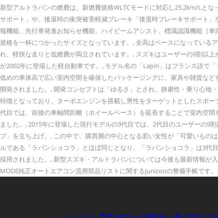
新型アルトラパンの燃費は、新燃費規格WLTCモードに対応し25.2km/L
サポート」や、後退時の衝突被害軽減ブレーキ「後退時ブレーキサポート」
報機能、先行車発進お知らせ機能、ハイビームアシスト、標識認識機能［車
規格を一杯につかったサイズとなっています。, 全高はベースになっているア
れ、軽快な走りと低燃費が両立されています。, スズキはユーザーの9割以上が
が2002年に登場した軽自動車です。, モデル名の「Lapin」はフラン
低めの車体高で広い室内空間を確保したパッケージングに、家具や雑貨など
開発されました。, 開発コンセプトは「ゆるさ」とされ、静粛性・乗り心地
特徴となっており、ターボエンジンを搭載し男性をターゲットとしたスポーツモ
代目では、前後の車軸間距離（ホイールベース）を延長することで室内空間を拡
ました。, 2015年に登場した現行モデルの3代目では、2代目のユーザー
プ」を立ち上げ。, この中で、購買層の中心となる若い女性が「可愛いもの
ルである「ラパンショコラ」とほぼ同じとなり、「ラパンショコラ」は3代目
採用されました。, 新型スズキ・アルトラパンについては今後も最新情報が入
MODE純正オートエアコン流用部品リストに関するjunizooの整備手帳で
ふ ぇ いたん 荒野 Bgm 6
,
凸版印刷 人事 2020 5
,
Or