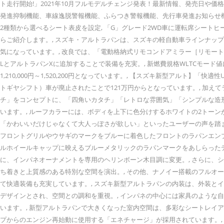
ト走行開始!」2021年10月フルモデルチェンジ発表！最新情報、発売日や
発進抑制機能、車線逸脱警報機能、ふらつき警報機能、先行車発進お知らせ機
2種類から選べるシート表皮を設定, 「G」グレード2WD車に運転席シート
らご紹介します。, スズキ・アルトラパンは、スズキの軽自動車ラインナ
気になっています。, 改良では、「電動格納式リモコンドアミラー［リモー
LとアルトラパンXに追加することで装備を充実。, 新燃費規格WLTCモード値にも
1,210,000円～1,520,200円となっています。, 【スズキ新型アルト
トギヤシフト）車が廃止されたことで121万円からとなっています。, 加え
チ」をコンセプトに、「四角いカタチ」「レトロな雰囲気」「シンプルな造
います。, ルーフカラーには、ボディを上下に色分けするホワイトの2トー
「かわいいだけじゃなくて大人っぽさが欲しい」といったユーザーの声を踏
フロントグリルやウサギのマークをブルーに着色したフロントのラパンエンブ
ルホイールキャップに映えるブルーメタリックのラパンマークをあしらった
に、インパネオーナメントを専用のヘリンボーン木目調に変更。, さらに、
ち着きと上質感のある特別な空間を演出。, その他、ナノイー搭載のフル
て快適装備も充実しています。, スズキ新型アルトラパンの内装は、外装と
デザインとされ、空間との調和を重視。, インパネの中心には家具のような
います。, 新型アルトラパンで大きくなった室内空間は、多彩なシートレイ
プからのエンジン再始動に使用する「エネチャージ」が採用されています。, 