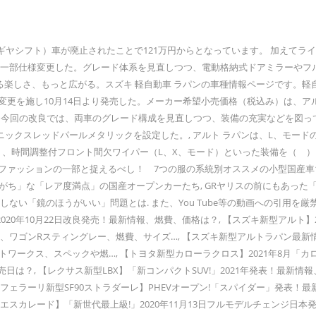
ギヤシフト）車が廃止されたことで121万円からとなっています。 加えてラ
」を一部仕様変更した。グレード体系を見直しつつ、電動格納式ドアミラーや
る楽しさ、もっと広がる。スズキ 軽自動車 ラパンの車種情報ページです。軽
施し10月14日より発売した。メーカー希望小売価格（税込み）は、アルトが86
4WD）。, 今回の改良では、両車のグレード構成を見直しつつ、装備の充実など
ックスレッドパールメタリックを設定した。, アルト ラパンは、L、モード
）、時間調整付フロント間欠ワイパー（L、X、モード）といった装備を（ ）
ファッションの一部と捉えるべし！ 7つの服の系統別オススメの小型国産車14台
れがち」な「レア度満点」の国産オープンカーたち, GRヤリスの前にもあっ
しない「鏡のほうがいい」問題とは. また、You Tube等の動画への引用を厳禁
2020年10月22日改良発売！最新情報、燃費、価格は？, 【スズキ新型アル
報、ワゴンRスティングレー、燃費、サイズ…, 【スズキ新型アルトラパン最新情
トワークス、スペックや燃…, 【トヨタ新型カローラクロス】2021年8月「カロ
は？, 【レクサス新型LBX】「新コンパクトSUV!」2021年発表！最新情報
ェラーリ新型SF90ストラダーレ】PHEVオープン!「スパイダー」発表！最新
カレード】「新世代最上級!」2020年11月13日フルモデルチェンジ日本発売！