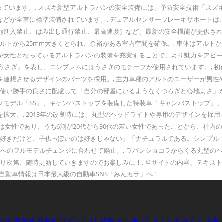
となっています。, スズキ新型アルトラパンの安全装備には、予防安全技術「ス
などが全車に標準装備されています。, デュアルセンサーブレーキサポート
両進入禁止、はみ出し通行禁止、最高速度］など、最新の安全機能が提供され
ルトから25mm大きくとられ、余裕がある室内空間を確保。, 車体はアルトか
女性となっているアルトラパンの装備を充実することで、より魅力をアピールして
ス語で「うさぎ」を表し、エンブレムにはうさぎのモチーフが使用されています。
を連想させるデザインのパーツを採用。, 主力車種のアルトのユーザーが男
・使い勝手の良さに配慮して「自分の部屋にいるようなくつろぎと心地よさ」
デル「SS」、キャンバストップを装備した特装車「キャンバストップ」、現行
大。, 2013年の改良時には、丸型のヘッドライトや専用のデザインを採用
の9割は女性であり、うち6割が20代から30代の若い女性であったことから、
は好きだけど、子供っぽいのは好きじゃない」「ナチュラルである。シンプル
へのフルモデルチェンジに合わせて廃止。, ラパンショコラからくる丸型の
り次第、随時更新していきますのでお楽しみに！, 当サイトの内容、テキスト
す。自動車情報は日本最大級の自動車SNS「みんカラ」へ！
acle 表領域 最適化 コマンド 11
,
続柄 子 長男 42
,
さくら市 みろく 火事 