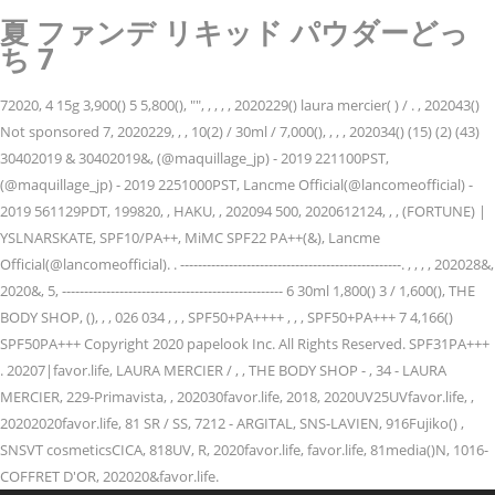
夏 ファンデ リキッド パウダーどっ
ち 7
72020, 4 15g 3,900() 5 5,800(), "", , , , , 2020229() laura mercier( ) / . , 202043()
Not sponsored 7, 2020229, , , 10(2) / 30ml / 7,000(), , , , 202034() (15) (2) (43)
30402019 & 30402019&, (@maquillage_jp) - 2019 221100PST,
(@maquillage_jp) - 2019 2251000PST, Lancme Official(@lancomeofficial) -
2019 561129PDT, 199820, , HAKU, , 202094 500, 2020612124, , , (FORTUNE) |
YSLNARSKATE, SPF10/PA++, MiMC SPF22 PA++(&), Lancme
Official(@lancomeofficial). . --------------------------------------------------. , , , , 202028&,
2020&, 5, -------------------------------------------------- 6 30ml 1,800() 3 / 1,600(), THE
BODY SHOP, (), , , 026 034 , , , SPF50+PA++++ , , , SPF50+PA+++ 7 4,166()
SPF50PA+++ Copyright 2020 papelook Inc. All Rights Reserved. SPF31PA+++
. 20207|favor.life, LAURA MERCIER / , , THE BODY SHOP - , 34 - LAURA
MERCIER, 229-Primavista, , 202030favor.life, 2018, 2020UV25UVfavor.life, ,
20202020favor.life, 81 SR / SS, 7212 - ARGITAL, SNS-LAVIEN, 916Fujiko() ,
SNSVT cosmeticsCICA, 818UV, R, 2020favor.life, favor.life, 81media()N, 1016-
COFFRET D'OR, 202020&favor.life.