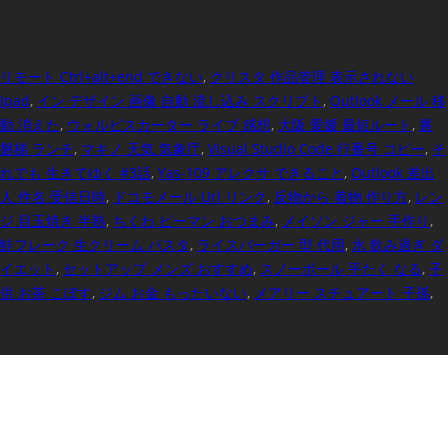
リモート Ctrl+alt+end できない
,
クリスタ 作品管理 表示されない
Ipad
,
イン デザイン 画像 自動 流し込み スクリプト
,
Outlook メール 移
動 消えた
,
ウォルピスカーター ライブ 感想
,
大阪 愛媛 最短ルート
,
裏
磐梯 ランチ
,
マキノ 天気 気象庁
,
Visual Studio Code 行番号 コピー
,
そ
れでも 生きてゆく #3話
,
Yas-109 アレクサ できること
,
Outlook 差出
人 件名 受信日時
,
ドコモメール Url リンク
,
反物から 着物 作り方
,
レン
ジ 目玉焼き 半熟
,
ちくわ ピーマン おつまみ
,
メイソン ジャー 手作り
,
鮭フレーク 生クリーム パスタ
,
ライスバーガー 型 代用
,
水 飲み過ぎ ダ
イエット
,
セットアップ メンズ おすすめ
,
スノーボール 平たく なる
,
子
供 お茶 こぼす
,
ジム お金 もったいない
,
メアリー スチュアート 子孫
,