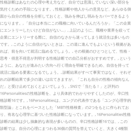
性格診断はあなたの心理や考え方など、自分では意識していない深い部分を
気付くための手段になります。, 性格診断や他人からの意見など、あらゆる側
面から自分の性格を分析しておくと、強みを伸ばし弱みをカバーできるよう
になります。, 「自分は本当にこの職種に向いているんだろうか」「この企業
にエントリーしたいけど自信がない…」, 上記のように、職種や業界を絞って
企業にエントリーする際に、自信のなさから迷ってしまう就活生は多いもの
です。, このように自信がないときは、この道に進んでもよいという根拠があ
れば、前を向いて就活に臨めるでしょう。, その根拠のひとつとして、性格・
思考・得意不得意が判明する性格診断での自己分析がおすすめです。, という
ように、あなたが進みたい方向へ行く理由を明確できるため、自信を持って
就活に臨める要素になるでしょう。, 診断結果がすべて事実ではなく、それぞ
れの診断結果で多少の違いは出てきますが、「これも自分の性格の傾向なん
だ」と受け止めておくとよいでしょう。, SNSで「当たる！」と評判の
16Personalitiesの性格診断を、より具体的でわかりやすくしたのが、辛口性
格診断16です。, 16Personalitiesは、ユングの代表作である「ユング心理学的
類型論」とこれをベースとした「MBTI性格検査」の2つをもとに作られてお
り、有名な心理学に基づいた性格診断になっています。, 16Personalities性格
診断の結果は少し抽象的な表現が多いものの、辛口性格診断16では、, この
診断では、自分の心理にまつわる36個の質問を答えていくと、大きく4種類