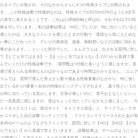
のタイプに分類され、そのなかからさらに4つの性格タイプに分類されま
す。, この性格診断で特徴的なのは、性格タイプがESTJやISTPのように4文字
の英字に表されることです。これは心理傾向軸と呼ばれ、それぞれ以下の性
格を示しています。, 私の診断結果は「INFJ」でしたが、特に当たっていると
感じたのは、大きなストレスを感じたときの行動で「普段なら気にもとめな
い事にこだわったり、テレビの再放送、過食、衝動買いなどの活動に溺れる
事があります。」といった部分でした。, エムグラムは、出される質問に対し
て【とても当てはまる】～【まったく当てはまらない】の5つから直感で選
んでいくだけの性格診断です。, 質問数は105個と多いように感じますが、直
感で答えられる簡単なものばかりなのであまり時間はかかりません。, エムグ
ラムでは、質問で選んだ答えから数十個ある性格要素のなかから、特に強く
出ている8つの要素＝自分の特徴がピックアップされます。, 凝り性というの
が特に当たっている気がします。主張が激しいのに、若干おとなしいといっ
た一見真逆に感じますが、実はちょっと当たっているかもと感じました。, キ
ャリタスクエストは、就活サイト「キャリタス就活」と、ディグラム・ラボ
かコラボした自己診断コンテンツです。, ファミコンでリリースされたあの有
名RPGゲームのようなグラフィックで、質問に対して【YES】【NO】【どち
らでもない】から直感で答えていきます。, 診断結果は、ゲームのようにジョ
ブ(職業)として表示され、キャラの基本性格・特徴がチェックできます。, ち