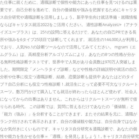
た仕事に就くために、適職診断で個性や能力にあった仕事を見つけるのは重
要です。自己分析を進めて、自分の価値観や強みを把握するためにキャリタ
ス自分研究や適職診断を活用しましょう。新卒学生向け就活準備・就職情報
ならばキャリタス就活2022をご活用ください。 適性診断AnalyzeU+（アナラ
イズユープラス）は、251の設問に答えるだけで、あなたの自己PRできる長
所や強みを6タイプ25項目で診断してくれます。 就活生の144,000人が利用し
ており、人気No.1の診断ツールなので活用してみてください。 mgram（エ
ムグラム）は、高精度分析アルゴリズムにより、あなたの8つの性格が分か
る無料性格診断テストです。世界中で人気があり会員数は970万人突破しま
した。期間限定「メンヘラタイプ診断」などや性格の詳細説明や就活の自己
分析や仕事に役立つ適職診断、結婚、恋愛診断も提供中 あなたはどのタイ
プ？自己分析にも役立つ性格診断！,就活生にとって必要不可欠なリクルート
スーツ。数万円かけて購入しても就活が終わったらほとんど使わず、社会人
になってからの出番はありません。これからはリクルートスーツが無料で借
りられる時代。 この診断では、質問に答えるだけであなたの「価値観」と
「能力（強み）」を分析することができます。またその結果を元に、適職が
ランク付けされて表示されます。自分の価値観や能力は、自分自身ではなか
なか気付きにくいものです。キャリタス自分研究＆適職診断で、あなたの個
性や能力を生かせる仕事＝「適職」を発見しましょう！, キャリタス自分研究