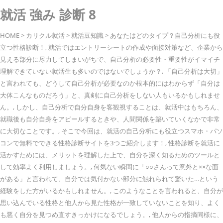
就活 強み 診断 8
HOME > カリクル就活 > 就活豆知識 > あなたはどのタイプ？自己分析にも役
立つ性格診断！, 就活ではエントリーシートの作成や面接対策など、企業から
見える部分に尽力してしまいがちで、自己分析の必要性・重要性がイマイチ
理解できていない就活生も多いのではないでしょうか？, 「自己分析は大切」
と言われても、どうして自己分析が必要なのか根本的にはわからず「自分は
大体こんなものだろう」と、真剣に自己分析をしない人もいるかもしれませ
ん。, しかし、自己分析で自分自身を客観視することは、就活中はもちろん、
就職後も自分自身をアピールするときや、人間関係を築いていくなかで非常
に大切なことです。, そこで今回は、就活の自己分析にも役立つスマホ・パソ
コンで無料でできる性格診断サイトを3つご紹介します！, 性格診断を就活に
活かすためには、メリットを理解した上で、自分を深く知るためのツールと
して効率よく利用しましょう。, 何気ない瞬間に「○○さんって意外と××な面
がある」と言われて、自分では気付かない部分に触れられて驚いた…という
経験をした方がいるかもしれません。, このようなことを言われると、自分が
思い込んでいる性格と他人から見た性格が一致していないことを知り、よく
も悪く自分を見つめ直すきっかけになるでしょう。, 他人からの指摘同様に、