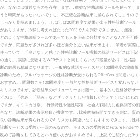
が、なかには微妙なものを存在します。, 微妙な性格診断ツールを使ってしま
うと時間がもったいないですし、不正確な診断結果に踊らされてしまうので
しっかり見極めましょう。, しばしば20問程度で結果が出る性格診断ツール
がありますが、冷静に考えればたった20問で人を判断できません。, 無論、
どのような性格診断ツールであっても人を正確に分類することなんて不可能
ですが、問題数が多ければ多いほど自分と近い結果が出ます。, 筆者が実際に
使っていて、「良いな」と感じた性格診断ツール搭載の就活サービスは下記
の通り。, 実際に受験するWEBテストと同じくらいの問題量があり、性格診
断の結果も精緻になります。, 一般的な就活サービスだと100問程度の簡略版
診断のため、フルパッケージの性格診断が受けられるOfferBoxは間違いなく
おすすめ。, 問題数こそ100問程度と一般的な性格診断サービスと変わらない
キミスカですが、診断結果のボリューミーさは随一。, 基本的な性格診断サー
ビスは、「強み」「弱み」などザックリとした情報しか与えてくれたにもの
ですが、キミスカは別。, 行動特性や適性職種、社会人戦闘力に虚偽回答の割
合など、診断結果の表示項目が豊富です。, 比較的短時間でできる割に、質の
良い診断結果が得られるのでキミスカも間違いなくおすすめできます。, 性格
診断サービスは受験が一回のみなので、キミスカの受験後にFuture Finderで
改めて診断をしてみるという使い方がおすすめです。, 上記でご紹介した3つ