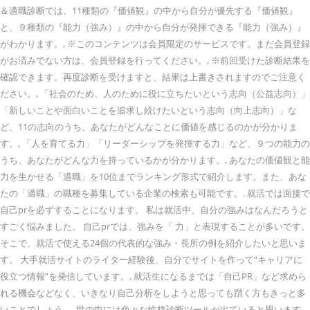
＆適職診断では、11種類の『価値観』の中から自分が優先する『価値観』
と、９種類の『能力（強み）』の中から自分が発揮できる『能力（強み）』
がわかります。, ※このコンテンツは会員限定のサービスです。まだ会員登録
がお済みでない方は、会員登録を行ってください。, ※前回受けた診断結果を
確認できます。再度診断を受けますと、結果は上書きされますのでご注意く
ださい。, 「社会のため、人のために役に立ちたいという志向（公益志向）」
「新しいことや面白いことを追求し続けたいという志向（向上志向）」な
ど、11の志向のうち、あなたがどんなことに価値を感じるのかが分かりま
す。, 「人を育てる力」「リーダーシップを発揮する力」など、９つの能力の
うち、あなたがどんな力を持っているかが分かります。, あなたの価値観と能
力を生かせる「適職」を10位までランキング形式で紹介します。また、あな
たの「適職」の職種を募集している企業の検索も可能です。. 就活では面接で
自己prを必ずすることになります。 私は就活中、自分の強みはなんだろうと
すごく悩みました。 自己prでは、強みを「 力」と表現することが多いです。
そこで、就活で使える24個の代表的な強み・長所の例を紹介したいと思いま
す。 大手就活サイトのライター経験後、自分でサイトを作って”キャリアに
役立つ情報”を発信しています。, 就活生になるまでは「自己PR」など求めら
れる機会などなく、いきなり自己分析をしようと思っても躓く方もきっと多
いことでしょう。, 世の中には色々な性格診断ツールが出ていると思います