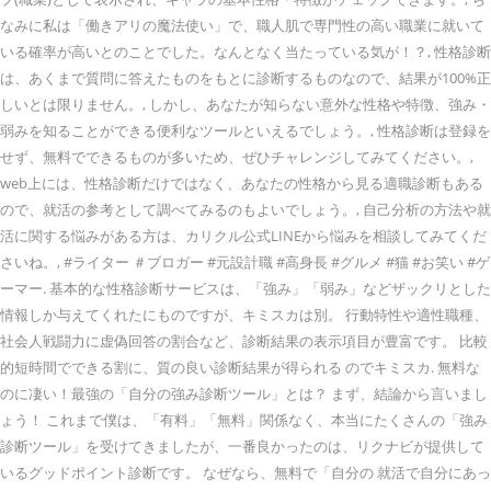
なみに私は「働きアリの魔法使い」で、職人肌で専門性の高い職業に就いて
いる確率が高いとのことでした。なんとなく当たっている気が！？, 性格診断
は、あくまで質問に答えたものをもとに診断するものなので、結果が100%正
しいとは限りません。, しかし、あなたが知らない意外な性格や特徴、強み・
弱みを知ることができる便利なツールといえるでしょう。, 性格診断は登録を
せず、無料でできるものが多いため、ぜひチャレンジしてみてください。,
web上には、性格診断だけではなく、あなたの性格から見る適職診断もある
ので、就活の参考として調べてみるのもよいでしょう。, 自己分析の方法や就
活に関する悩みがある方は、カリクル公式LINEから悩みを相談してみてくだ
さいね。, #ライター ＃ブロガー #元設計職 #高身長 #グルメ #猫 #お笑い #ゲ
ーマー. 基本的な性格診断サービスは、「強み」「弱み」などザックリとした
情報しか与えてくれたにものですが、キミスカは別。 行動特性や適性職種、
社会人戦闘力に虚偽回答の割合など、診断結果の表示項目が豊富です。 比較
的短時間でできる割に、質の良い診断結果が得られる のでキミスカ. 無料な
のに凄い！最強の「自分の強み診断ツール」とは？ まず、結論から言いまし
ょう！ これまで僕は、「有料」「無料」関係なく、本当にたくさんの「強み
診断ツール」を受けてきましたが、一番良かったのは、リクナビが提供して
いるグッドポイント診断です。 なぜなら、無料で「自分の 就活で自分にあっ