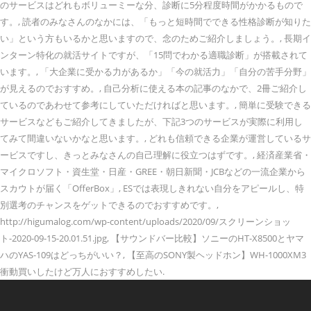
のサービスはどれもボリューミーな分、診断に5分程度時間がかかるもので
す。, 読者のみなさんのなかには、「もっと短時間でできる性格診断が知りた
い」という方もいるかと思いますので、念のためご紹介しましょう。, 長期イ
ンターン特化の就活サイトですが、「15問でわかる適職診断」が搭載されて
います。, 「大企業に受かる力があるか」「今の就活力」「自分の苦手分野」
が見えるのでおすすめ。, 自己分析に使える本の記事のなかで、2冊ご紹介し
ているのであわせて参考にしていただければと思います。, 簡単に受験できる
サービスなどもご紹介してきましたが、下記3つのサービスが実際に利用し
てみて間違いないかなと思います。, どれも信頼できる企業が運営しているサ
ービスですし、きっとみなさんの自己理解に役立つはずです。, 経済産業省・
マイクロソフト・資生堂・日産・GREE・朝日新聞・JCBなどの一流企業から
スカウトが届く「OfferBox」, ESでは表現しきれない自分をアピールし、特
別選考のチャンスをゲットできるのでおすすめです。,
http://higumalog.com/wp-content/uploads/2020/09/スクリーンショッ
ト-2020-09-15-20.01.51.jpg, 【サウンドバー比較】ソニーのHT-X8500とヤマ
ハのYAS-109はどっちがいい？, 【至高のSONY製ヘッドホン】WH-1000XM3
衝動買いしたけど万人におすすめしたい.