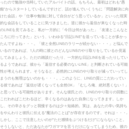
ったので勉強や当時していたアルバイトの話。もちろん、最初はどれも“愚
痴”からスタートしているんですけど、話が進んでいくうちに「問題解決に向
けた会話」や「仕事や勉強に対して自分がどう思っているか」といった現実
的な会話をしていることに気づきました。逆に彼から返信が来なくなった時
のLINEを見てみると、私が一方的に「今日は何があった」「友達とこんなと
ころに行ってきた」という、いわゆる“日記LINE”を送っていることが多かっ
たんですよね・・・。「彼と全然LINEのラリーが続かない・・・」と悩んで
いるのであれば、1人の時に彼とのどんなLINEのやり取りをしているか見返
してみましょう。ただの雑談だったり、一方的な日記LINEを送ったりしてい
るようであれば、彼から「返信する必要のないLINE」と判断されている可能
性が考えられます。そうなると、必然的にLINEのやり取りが減っていってし
まうのも無理はないのかも・・・。, このように、LINEの質にこだわってい
る彼であれば「返信が遅くなっても全然OK」「むしろ俺、絶対悪くない！」
と思っている可能性があります。そんな彼氏との、LINEのやり取りの回数に
こだわればこだわるほど、辛くなるのはあなた自身になってきます。しか
し、その辛さをグッと我慢するのは少々短絡的。実は、あなたの辛い気持ち
をやんわりと彼氏に伝える“魔法のことば”が存在するのです。それは・・・,
しかし、ここで注意したいのが“ただ感情をぶつけるだけ”にならないこと。
そうしないと、ただあなたがワガママを言うだけになってしまうため、彼の