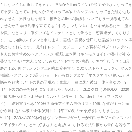
もしないうちに返してきます。 彼氏からline(ライン)の頻度が少なくなってき
て不安になっていませんか？それって本物のカップルになってきた証かもし
れません。男性心理を知り、彼氏とのlineの頻度についてもう一度考えてみ
ませんか？ 会う約束を立ててもくれるし マリン系にもツキがあるため「流木
や貝」などマリン系グッズをインテリアとして飾ると、恋愛運がよくなりま
す。, 占い師のスイレンと申します。霊感・霊視を使用した霊感タロットを得
意としております。. 最旬トレンド！カチューシャが再熱♡ボブ〜ロングヘア
さんにおすすめのヘアアレンジ3種類, 金木犀（キンモクセイ）の香りがする
香水で"エモい”大人になってみない？おすすめ7商品♡, 2021年に向けて自分
磨き！2ヶ月でワンランク上の私に変身するToDoリストをチェック♡, マスク
×簡単ヘアアレンジ3選♡ショートからロングまで「マスクで耳が痛い…」お
悩みを解決！, 年下の男の子現る！先輩と一緒に居た彼は一体何者なの…？
【年下の男の子を好きになりました。Vol.1】, 【ユニクロ（UNIQLO）2020
年最大級伝説コラボ発売】ジル・サンダー（Jil Sander）「+J（プラスジェ
イ）」絶対買うべき2020秋冬新作アイテム最強リスト10選, なぜがずっと頭
から離れない…彼の正体が判明！【年下の男の子を好きになりました。
Vol.2】, ZARAの2020秋冬はヴィンテージガーリーが旬♡ザラジョのマストバ
イアイテム9つまとめ, 好きな人と両思いになれる方法♡彼から告白を誘うア
プローチ大作戦！こっそりあざとくがテク♡, 彼氏と喧嘩した時の仲直りの仕