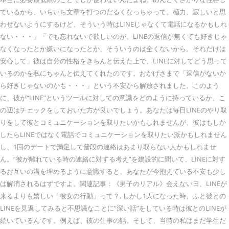
ているから、いちいち文章を打つのだるくなっちゃって。極力、寂しいと思
わせないようにするけど、そういう時はLINEじゃなくて電話になるかもしれ
ない・・・」「でも忘れないで欲しいのが、LINEの返信が無くても好きじゃ
なくなったとか嫌いになったとか、そういうのは全くないから。それだけは
安心して」彼は自分の性格をきちんと伝えた上で、LINEに対してどう思って
いるのかを私にちゃんと伝えてくれたのです。おかげさまで「返信がないか
ら好きじゃないのかも・・・」という不安から解放されました。このよう
に、彼が“LINE”というツールに対しての意識をどのように持っているか、こ
の辺はチェックをしておいた方が良いでしょう。あなたは毎日LINEのやり取
りをして彼とコミュニケーションを取りたいかもしれませんが、彼はもしか
したらLINEではなく電話でコミュニケーションを取りたい派かもしれません
し、1回のデートで満足して普段の連絡はあまり取らない人かもしれませ
ん。“彼が離れている時の連絡に対する考え”を建設的に聞いて、LINEに対す
るお互いの溝を埋めるように意識すると、あなたが今抱えている不安も少し
は解消されるはずですよ。関連記事：《男子のリアル》会えない日、LINEが
来るよりも嬉しい「彼女の行動」って？, しかし1人になった時、ふと彼との
LINEを見返してみると不思議なことに“深い話”をしている時は彼とのLINEが
続いているんです。例えば、彼の仕事の話。そして、当時の私はまだ学生だ