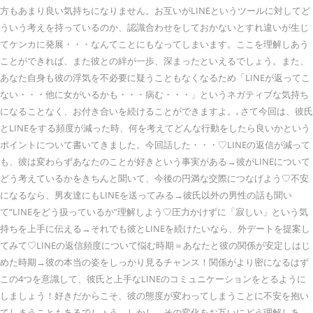
方もあまり良い気持ちになりません。お互いがLINEというツールに対してど
ういう考えを持っているのか、認識合わせをしておかないとすれ違いが生じ
てケンカに発展・・・なんてことにもなってしまいます。ここを理解しあう
ことができれば、また彼との絆が一歩、深まったといえるでしょう。また、
あなた自身も彼の浮気を不必要に疑うこともなくなるため「LINEが返ってこ
ない・・・他に女がいるかも・・・病む・・・」というネガティブな気持ち
になることなく、お付き合いを続けることができますよ。, さて今回は、彼氏
とLINEをする頻度が減った時、何を考えてどんな行動をしたら良いかという
ポイントについて書いてきました。今回話した・・・♡LINEの返信が減って
も、彼は変わらずあなたのことが好きという事実がある→彼がLINEについて
どう考えているかをきちんと聞いて、今後の円満な交際につなげよう♡不安
になるなら、男友達にもLINEを送ってみる→彼氏以外の男性の話も聞い
て“LINEをどう扱っているか”理解しよう♡圧力かけずに「寂しい」という気
持ちを上手に伝える→それでも彼とLINEを続けたいなら、外デートを提案し
てみて♡LINEの返信頻度について悩む時期＝あなたと彼の関係が安定しはじ
めた時期→彼の本当の姿をしっかり見るチャンス！関係がより密になるはず
この4つを意識して、彼氏と上手なLINEのコミュニケーションをとるように
しましょう！好きだからこそ、彼の態度が変わってしまうことに不安を抱い
てしまうこともあるでしょう。しかし、その変化をお互いにどう理解しあ