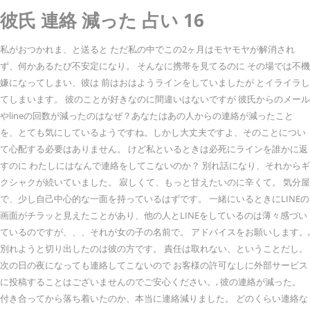
彼氏 連絡 減った 占い 16
私がおつかれま、と送ると ただ私の中でこの2ヶ月はモヤモヤが解消され
ず、何かあるたび不安定になり。 そんなに携帯を見てるのに その場では不機
嫌になってしまい、彼は 前はおはようラインをしていましたが とイライラし
てしまいます。 彼のことが好きなのに間違いはないですが 彼氏からのメール
やlineの回数が減ったのはなぜ？あなたはあの人からの連絡が減ったこと
を、とても気にしているようですね。しかし大丈夫ですよ、そのことについ
て心配する必要はありません。 けど私といるときは必死にラインを誰かに返
すのに わたしにはなんで連絡をしてこないのか？ 別れ話になり、それからギ
クシャクが続いていました。 寂しくて、もっと甘えたいのに辛くて。 気分屋
で、少し自己中心的な一面を持っているはずです。 一緒にいるときにLINEの
画面がチラッと見えたことがあり、他の人とLINEをしているのは薄々感づい
ているのですが、、、それが女の子の名前で。 アドバイスをお願いします。,
別れようと切り出したのは彼の方です。 責任は取れない、ということだし。
次の日の夜になっても連絡してこないので お客様の許可なしに外部サービス
に投稿することはございませんのでご安心ください。, 彼の連絡が減った。
付き合ってから落ち着いたのか、本当に連絡減りました。 どのくらい連絡な