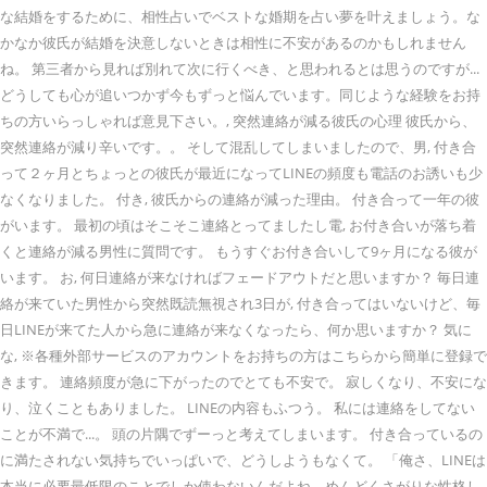
な結婚をするために、相性占いでベストな婚期を占い夢を叶えましょう。な
かなか彼氏が結婚を決意しないときは相性に不安があるのかもしれません
ね。 第三者から見れば別れて次に行くべき、と思われるとは思うのですが...
どうしても心が追いつかず今もずっと悩んでいます。同じような経験をお持
ちの方いらっしゃれば意見下さい。, 突然連絡が減る彼氏の心理 彼氏から、
突然連絡が減り辛いです。。 そして混乱してしまいましたので、男, 付き合
って２ヶ月とちょっとの彼氏が最近になってLINEの頻度も電話のお誘いも少
なくなりました。 付き, 彼氏からの連絡が減った理由。 付き合って一年の彼
がいます。 最初の頃はそこそこ連絡とってましたし電, お付き合いが落ち着
くと連絡が減る男性に質問です。 もうすぐお付き合いして9ヶ月になる彼が
います。 お, 何日連絡が来なければフェードアウトだと思いますか？ 毎日連
絡が来ていた男性から突然既読無視され3日が, 付き合ってはいないけど、毎
日LINEが来てた人から急に連絡が来なくなったら、何か思いますか？ 気に
な, ※各種外部サービスのアカウントをお持ちの方はこちらから簡単に登録で
きます。 連絡頻度が急に下がったのでとても不安で。 寂しくなり、不安にな
り、泣くこともありました。 LINEの内容もふつう。 私には連絡をしてない
ことが不満で...。 頭の片隅でずーっと考えてしまいます。 付き合っているの
に満たされない気持ちでいっぱいで、どうしようもなくて。 「俺さ、LINEは
本当に必要最低限のことでしか使わないんだよね。めんどくさがりな性格し