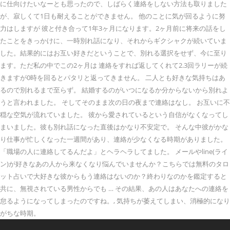
に仕向けたいなーとも思ったので、しばらく連絡をしない方法も取りました
が、寂しくて1日も耐えることができません。 他のことに気が回るように努
力はしますが 彼と付き合って1年3ヶ月になります。2ヶ月前に将来の話をし
たことをきっかけに、一時別れ話になり、それからギクシャクが続いていま
した。結果的にはお互い好きだということで、別れる選択をせず、今に至り
ます。ただ私の中でこの2ヶ月は 連絡をすれば返してくれて2.3回ラリーが続
きますが0時を回るとパタリと返ってきません。 二人とも好きな気持ちはあ
るので別れるまで至らず。 結婚するのがいつになるか分からないから別れよ
うと言われました。 そしてそのまま次の日の夜まで連絡はなし。 お互いに不
穏な空気が流れていました。 彼から愛されているという自信がなくなってし
まいました。彼も別れ話になった直後はかなり不安定で。 そんな中彼がかな
り仕事が忙しくなった一週間があり、連絡が少なくなる時期がありました。
「職場の人に連絡してるんだよ」とヘラヘラしてました。 メールやline(ライ
ン)が好きなあの人から来なくなり悩んでいませんか？こちらでは無料のタロ
ット占いで大好きな彼からもう連絡はないのか？終わりなのかを鑑定すると
共に、無視されている男性からでも … その結果、あの人はあなたへの連絡を
怠るようになってしまったのですね。, 気持ちが萎えてしまい、消極的になり
がちな時期。