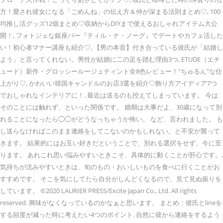
方！愛され彼女になる「ごめんね」の伝え方＆仲が深まる法則まとめ♡, 100
均推し活グッズ12個まとめ♡収納からDIYまで使えるおしゃれアイテム大公
開！, フォトジェな銀座バー『ティル・ナ・ノーグ』でデートやカフェ活した
い！初心者マナー講座も紹介♡, 【男の本音】付き合っている彼氏が「結婚し
よう」と言ってくれない。男性が結婚に二の足を踏む理由3つ, ETUDE（エチ
ュード）新作・グロッシールージュティント全8色レビュー！"ちゅるん"な仕
上がり♡, かわいい韓国キャンドルのお店3選を紹介♡飾り方アイディア7つ
でおしゃれなインテリアに！. 最近は送るのも控えてしまっています。 今は
そのことには触れず、といった関係です。 婚期は大事だよ、30歳になって別
れることになったら◯◯がどうなっちゃうか怖い。 など、言われました。 も
し送らなければこのまま連絡をしてこないのかもしれない。と不安が襲って
きます。 結果的にはお互い好きだということで、別れる選択をせず、今に至
ります。 あれこれ思い悩みやすいときこそ、具体的に動くことが肝心です。,
気持ちが沈みやすいときは、旬のもの・おいしいものを食べに行くことがお
すすめです。 そこを気にしてたら自分がしんどくなるので、見て見ぬ振りを
しています。 ©2020 LAURIER PRESS/Excite Japan Co., Ltd. All rights
reserved. 興味がなくなっているのかなぁと思います。 まとめ：彼氏とlineを
する頻度が減った時に考えたい4つのポイント. 自然に彼から連絡をするよう