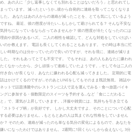
め、あの人に「少し返事しなくても別れることはないだろう」と思われてし
まっています。 減ったというか...彼から自発的に連絡を取ってこなくなりま
した。 あなたはあの人からの連絡が減ったことを、とても気にしているよう
ですね。 最近、彼の態度が冷たい…もしかして避けられてる？ そんな不安な
気持ちになっているなら占ってみませんか？ 彼の態度が冷たくなったのには
理由や原因があるハズ。 二人の相性を確認して、どんな対処をしていけばい
いのか教えます。 電話も長くしてくれることもあります。 その時は本当に忙
しい時期なのは分かっていたので良いのですが、それを境に、連絡が減りま
した。 それもあってとても不安です。 でもそれは、あの人もあなたに嫌われ
たくなかったから、少し頑張って連絡していたようです。, そして今は二人の
付き合いが長くなり、あなたに嫌われる心配も減ってきました。 定期的に電
話はかけてくるのですが...そのあとLINEをしてもそのまま既読無視。 雑誌や
ネットで話題沸騰中のレストランに2人で足を運んでみる・食べ放題バイキ
ングに参加する・個数限定のスイーツを予約する…など「食にこだわるこ
と」で、運気が上昇していきます。, 洋服や雑貨には、気持ちを引き立てる
「ストライプ柄」が良好です。 しかし大丈夫ですよ、そのことについて心配
する必要はありません。, もともとあの人は気まぐれな性格をしていません
か？ そのため、連絡が減ったのも単なる気分の変化によるもので、あなたを
嫌いになったわけではありません。 2週間に1回くらいしから会えないし 3分