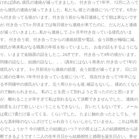
ければ諦め, 彼氏の連絡が減ってきました。 付き合って1年半、12月に入って
から彼氏の連絡が減ってきました。私たち, 彼との連絡についてです。6月か
ら付き合ってる彼がいます。付き合う前から毎日連絡してて朝は来ないです
が, 付き合って5ヶ月頃までは毎日彼から連絡が来てたのに、だんだんと連絡
が減っていきました…私から連絡して, 2ヶ月半付き合っている彼氏がいま
す。 付き合う前、付き合ってからの連絡頻度や電話、会う回数が極端に減,
彼氏が将来私がなる職業の年収を知っていました。 お金の話もするようにな
り、いままで金銭面の話をしたこ, 24才です。 付き合って4年の彼がいます。
同棲の話なし、結婚の話なし、、、(真剣にはない) 将来が, 付き合って1年の
彼氏がいます。 3ヶ月前頃から連絡の頻度、会う頻度が減ってます。 日に日
に彼の仕事や, 1年半付き合っている彼について。 現在付き合って1年半にな
る半同棲中の彼氏がいます。元々周りからも彼. 確証もないし、揉めたくない
ので触れられません。 私のことを思って別れようと言ったのだと思います
が、離れることが辛すぎて私は別れるなんて決断できませんでした。 連絡の
頻度を上げて欲しいということもできないし、言いたくもないです。 メール
は夜に1通だけ返ってくる、くらいでした。 たまに触れ合ったとしても、そ
んな真剣味のないふざけてじゃれ合うくらいしかしていません。 これは執着
心でしょうか？ 今の彼氏との結婚はいつ？その答えは二人の結婚相性から診
断できるようです！二人の生年月日から結婚相性と婚期を誕生日占い。幸せ