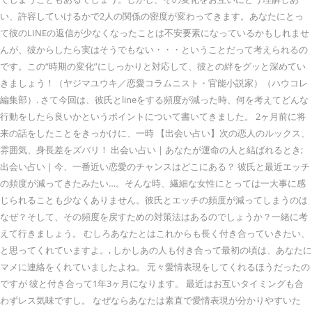
い、許容していけるかで2人の関係の密度が変わってきます。あなたにとっ
て彼のLINEの返信が少なくなったことは不安要素になっているかもしれませ
んが、彼からしたら実はそうでもない・・・ということだって考えられるの
です。この“時期の変化”にしっかりと対応して、彼との絆をグッと深めてい
きましょう！（ヤジマユウキ／恋愛コラムニスト・官能小説家）（ハウコレ
編集部）. さて今回は、彼氏とlineをする頻度が減った時、何を考えてどんな
行動をしたら良いかというポイントについて書いてきました。 2ヶ月前に将
来の話をしたことをきっかけに、一時 【出会い占い】次の恋人のルックス、
雰囲気、身長差をズバリ！ 出会い占い｜あなたが運命の人と結ばれるとき;
出会い占い｜今、一番近い恋愛のチャンスはどこにある？ 彼氏と最近エッチ
の頻度が減ってきたみたい…。そんな時、繊細な女性にとっては一大事に感
じられることも少なくありません。彼氏とエッチの頻度が減ってしまうのは
なぜ？そして、その頻度を戻すための対策法はあるのでしょうか？一緒に考
えて行きましょう。 むしろあなたとはこれからも長く付き合っていきたい、
と思ってくれていますよ。, しかしあの人も付き合って最初の頃は、あなたに
マメに連絡をくれていましたよね。 元々愛情表現をしてくれるほうだったの
ですが 彼と付き合って1年3ヶ月になります。 最近はお互いタイミングも合
わずレス気味ですし。 なぜならあなたは素直で愛情表現が分かりやすいた