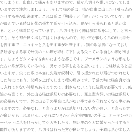
てしまうと、出血して痛みもありますので、猫が爪切りを嫌いになってしま
いますので注意しましょう。, そして猫の爪は、猫が自由に出したり引っ込め
たりする事が出来ます。これは爪に「靭帯」と「腱」がくっついていて、腱
が緩んでいる時は靭帯の張力で爪が引っ込み、腱が引っ張られると爪が出
る、という構造になっています。, 爪切りを行う際は猫に爪を出して、と言っ
ても、そう都合良く出してはくれませんので、飼い主が優しく爪の根元部分
を押す事で、ニョキッと爪を出す事が出来ます。, 猫の爪は層になっており、
爪研ぎをする事で外側の古い層が取れて下にある尖っている新しい層が出ま
す。ちょうどタマネギを向いたような感じです。ブーメランのような形をし
た古い爪が落ちているのを、見かける事もあると思います。, ご経験あると思
いますが、尖った爪は本当に先端が鋭利で、引っ掻かれたり飛びつかれたり
した時にはもう、悲鳴を上げてしまう程の痛みです。子猫の時は猫自身が出
し入れできない時期もありますので、刺さらないように注意が必要です。, 結
論から言うと、外に出る猫は爪切りの必要なし、完全室内飼いの猫は爪切り
の必要ありです。外に出る子の場合は爪がない事で身を守れなくなる事があ
りますので、必要なし、と言うよりかは爪切りしない方が良い、と言った方
が良いかもしれません。, それにひきかえ完全室内飼いの子は、カーテンやカ
ーペットに爪をひっかけてケガをしたり、飼い主のケガに繋がったりする可
能性がありますので、爪切りは行った方が良いでしょう。子猫は爪が出し入