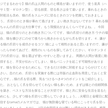
ジでまるわかり】猫の爪は人間のものと構造が違いますので、使う道具（ハ
サミ型・ギロチン型）、切る頻度、切る長さは全て違います。暴れるときの
対処法も含め、猫の爪をスムーズに切るときのコツを把握しておきましょ
う。 爪切りのとき猫が暴れて逃げます。よい抱き方はないですか？ 暴れる猫
ちゃんの爪切りは大仕事です。もう我慢比がまんくらべですよね。。 今回
は、猫の爪切りのときの抱き方についてです。 猫の爪切りの抱き方 ウチの場
合、猫を膝ひざにのせて後ろから抱きかかえながら爪を切ります。 4．嫌が
る猫の爪切りを成功させるコツ. 猫によって相性があると思いますので、嫌が
ったらやめてあげて、相性のいいものを探してみてください。ギロチンタイ
プの爪切りは、猫を選ばず使いやすいと思いますよ。 周囲の人間が過度に動
揺すると、不安が伝わってしまい、猫もパニックを起こす可能性がありま
す。猫を安心させるためにも、できるだけ冷静に対処するよう心がけてくだ
さい。念のため、爪切りを実施する際には市販の止血剤を用意しておくと安
心です。, 猫の爪を切る際、気をつけるべき4つのポイントをご紹介しまし
た。 おとなしく爪を切らせてくれない猫も多いため、まずは猫との信頼関係
を築き、ベストな方法を探ることが大切です。猫と共に安全な生活を送るた
めにも、少しずつ猫を爪切りに慣らしていきましょう。, 火曜日と金曜日に配
信するtamaのメルマガでは、 猫が無防備な寝ている時にこっそり爪を切っ
ちゃいましょう。 ただし、1日で全部切るのは難しい場合があるので、根気