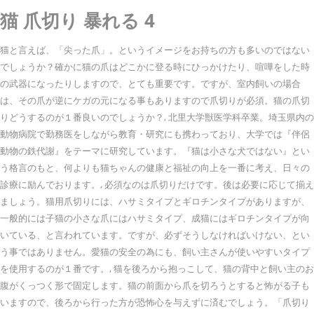
猫 爪切り 暴れる 4
猫と言えば、「尖った爪」。というイメージをお持ちの方も多いのではない
でしょうか？確かに猫の爪はどこかに登る時にひっかけたり、喧嘩をした時
の武器になったりしますので、とても重要です。ですが、室内飼いの場合
は、その爪が逆にケガの元になる事もありますので爪切りが必須。猫の爪切
りどうするのが１番良いのでしょうか？, 北里大学獣医学科卒業。埼玉県内の
動物病院で勤務医をしながら教育・研究にも携わっており、大学では『伴侶
動物の鉄代謝』をテーマに研究しています。『猫は小さな犬ではない』とい
う格言のもと、何よりも猫ちゃんの健康と福祉の向上を一番に考え、日々の
診療に励んでおります。, 必須なのは爪切りだけです。後は必要に応じて揃え
ましょう。猫用爪切りには、ハサミタイプとギロチンタイプがありますが、
一般的には子猫の小さな爪にはハサミタイプ、成猫にはギロチンタイプが向
いている、と言われています。ですが、必ずそうしなければいけない、とい
う事ではありません。愛猫の安全の為にも、飼い主さんが使いやすいタイプ
を使用するのが１番です。, 猫を後ろから抱っこして、猫の背中と飼い主のお
腹がくっつく形で固定します。猫の前面から爪を切ろうとすると怖がる子も
いますので、後ろから行った方が恐怖心を与えずに済むでしょう。「爪切り