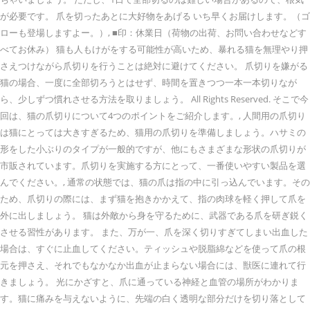
が必要です。 爪を切ったあとに大好物をあげる いち早くお届けします。（ゴ
ローも登場しますよー。）, ■印：休業日（荷物の出荷、お問い合わせなどす
べてお休み） 猫も人もけがをする可能性が高いため、暴れる猫を無理やり押
さえつけながら爪切りを行うことは絶対に避けてください。 爪切りを嫌がる
猫の場合、一度に全部切ろうとはせず、時間を置きつつ一本一本切りなが
ら、少しずつ慣れさせる方法を取りましょう。 All Rights Reserved. そこで今
回は、猫の爪切りについて4つのポイントをご紹介します。, 人間用の爪切り
は猫にとっては大きすぎるため、猫用の爪切りを準備しましょう。ハサミの
形をした小ぶりのタイプが一般的ですが、他にもさまざまな形状の爪切りが
市販されています。爪切りを実施する方にとって、一番使いやすい製品を選
んでください。, 通常の状態では、猫の爪は指の中に引っ込んでいます。その
ため、爪切りの際には、まず猫を抱きかかえて、指の肉球を軽く押して爪を
外に出しましょう。 猫は外敵から身を守るために、武器である爪を研ぎ鋭く
させる習性があります。 また、万が一、爪を深く切りすぎてしまい出血した
場合は、すぐに止血してください。ティッシュや脱脂綿などを使って爪の根
元を押さえ、それでもなかなか出血が止まらない場合には、獣医に連れて行
きましょう。 光にかざすと、爪に通っている神経と血管の場所がわかりま
す。猫に痛みを与えないように、先端の白く透明な部分だけを切り落として