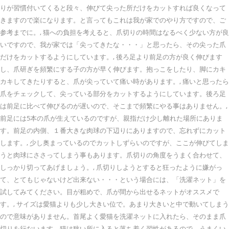
りが習慣付いてくると段々、伸びて尖った所だけをカットすれば良くなって
きますので楽になります。と言ってもこれは我が家でのやり方ですので、ご
参考までに。, 猫への負担を考えると、爪切りの時間はなるべく少ない方が良
いですので、我が家では「尖ってきたな・・・」と思ったら、その尖った爪
だけをカットするようにしています。, 後ろ足より前足の方が良く伸びます
し、爪研ぎを頻繁にする子の方が早く伸びます。抱っこをしたり、脚にカキ
カキしてきたりすると、爪が尖っていて痛い時があります。, 痛いと思ったら
爪をチェックして、尖っている部分をカットするようにしています。後ろ足
は前足に比べて伸びるのが遅いので、そこまで頻繁にやる事はありません。,
前足には5本の爪が生えているのですが、親指だけ少し離れた場所にありま
す。前足の内側、１番大きな肉球の下辺りにありますので、忘れずにカット
します。, 少し奥まっているのでカットしずらいのですが、ここが伸びてしま
うと肉球にささってしまう事もあります。爪切りの角度をうまく合わせて、
しっかり切ってあげましょう。, 爪切りしようとすると狂ったように嫌がっ
て、とてもじゃないけど出来ない・・・という場合には、「洗濯ネット」を
試してみてください。目が粗めで、爪が間から出せるネットがオススメで
す。, サイズは愛猫よりも少し大きい位で。あまり大きいと中で動いてしまう
ので意味がありません。首尾よく愛猫を洗濯ネットに入れたら、そのまま爪
切りを行ないます。猫は狭い所に入ると落ち着く習性があるので、うまくい