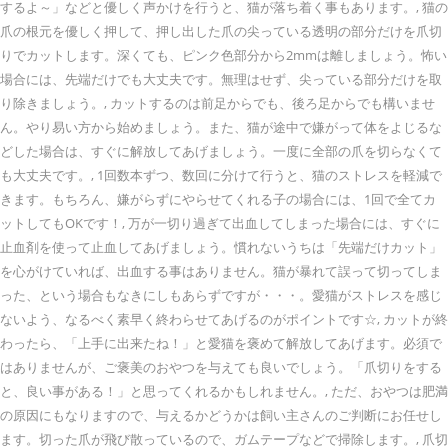
するよ～」などと優しく声かけを行うと、猫が落ち着く事もあります。, 猫の
爪の根元を優しく押して、押し出した爪の尖っている透明の部分だけを爪切
りでカットします。深くても、ピンク色部分から2mmは離しましょう。怖い
場合には、先端だけでも大丈夫です。無理はせず、尖っている部分だけを取
り除きましょう。, カットするのは前足からでも、後ろ足からでも構いませ
ん。やり易い方から始めましょう。また、猫が途中で嫌がって体をよじるな
どした場合は、すぐに解放してあげましょう。一度に全部の爪を切らなくて
も大丈夫です。, 1回数本ずつ、数回に分けて行うと、猫のストレスを軽減で
きます。もちろん、嫌がらずにやらせてくれる子の場合には、1回で全てカ
ットしてもOKです！, 万が一切り過ぎて出血してしまった場合には、すぐに
止血剤を使って止血してあげましょう。慣れないうちは「先端だけカット」
を心がけていれば、出血する事はありません。猫が暴れて誤って切ってしま
った、という場合もなきにしもあらずですが・・・。愛猫がストレスを感じ
ないよう、なるべく素早く終わらせてあげるのがポイントです☆, カットが終
わったら、「上手に出来たね！」と愛猫を褒めて解放してあげます。必須で
はありませんが、ご褒美のおやつを与えても良いでしょう。「爪切りをする
と、良い事がある！」と思ってくれるかもしれません。, ただ、おやつは肥満
の原因にもなりますので、与えるかどうかは飼い主さんのご判断にお任せし
ます。切った爪が飛び散っているので、ガムテープなどで掃除します。, 爪切