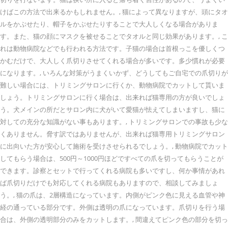
けばこの方法で出来るかもしれません。, 猫によって異なりますが、頭にタオ
ルをかぶせたり、帽子をかぶせたりすることで大人しくなる場合がありま
す。また、猫の顔にマスクを被せることでタオルと同じ効果があります。, こ
れは動物病院などでも行われる方法です。子猫の場合は首根っこを優しくつ
かむだけで、大人しく爪切りさせてくれる場合が多いです。多少慣れが必要
になります。, いろんな対策がうまくいかず、どうしてもご自宅での爪切りが
難しい場合には、トリミングサロンに行くか、動物病院でカットして貰いま
しょう。トリミングサロンに行く場合は、出来れば猫専用の方が良いでしょ
う。犬メインの所だとサロン内に犬がいて愛猫が怯えてしまいますし、猫に
対しての充分な知識がない事もあります。, トリミングサロンでの事故も少な
くありません。脅す訳ではありませんが、出来れば猫専用トリミングサロン
に出向いた方が安心して施術を受けさせられるでしょう。, 動物病院でカット
してもらう場合は、500円～1000円ほどですべての爪を切ってもらうことが
できます。診察とセットで行ってくれる病院も多いですし、何か事情があれ
ば爪切りだけでも対応してくれる病院もありますので、相談してみましょ
う。, 猫の爪は、2層構造になっています。内側がピンク色に見える血管や神
経の通っている部分です。外側は透明の爪になっています。爪切りを行う場
合は、外側の透明部分のみをカットします。, 間違えてピンク色の部分を切っ