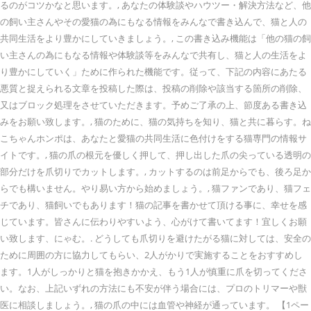
るのがコツかなと思います。, あなたの体験談やハウツー・解決方法など、他
の飼い主さんやその愛猫の為にもなる情報をみんなで書き込んで、猫と人の
共同生活をより豊かにしていきましょう。, この書き込み機能は「他の猫の飼
い主さんの為にもなる情報や体験談等をみんなで共有し、猫と人の生活をよ
り豊かにしていく」ために作られた機能です。従って、下記の内容にあたる
悪質と捉えられる文章を投稿した際は、投稿の削除や該当する箇所の削除、
又はブロック処理をさせていただきます。予めご了承の上、節度ある書き込
みをお願い致します。, 猫のために、猫の気持ちを知り、猫と共に暮らす。ね
こちゃんホンポは、あなたと愛猫の共同生活に色付けをする猫専門の情報サ
イトです。, 猫の爪の根元を優しく押して、押し出した爪の尖っている透明の
部分だけを爪切りでカットします。, カットするのは前足からでも、後ろ足か
らでも構いません。やり易い方から始めましょう。, 猫ファンであり、猫フェ
チであり、猫飼いでもあります！猫の記事を書かせて頂ける事に、幸せを感
じています。皆さんに伝わりやすいよう、心がけて書いてます！宜しくお願
い致します、にゃむ。. どうしても爪切りを避けたがる猫に対しては、安全の
ために周囲の方に協力してもらい、2人がかりで実施することをおすすめし
ます。1人がしっかりと猫を抱きかかえ、もう1人が慎重に爪を切ってくださ
い。なお、上記いずれの方法にも不安が伴う場合には、プロのトリマーや獣
医に相談しましょう。, 猫の爪の中には血管や神経が通っています。 【1ペー