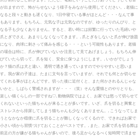
が出ますので、怖がらせないよう様子をみながら使用してください。, 老猫に
なると段々と動きも遅くなり、1日中寝ている事がほとんど・・・なんて事
もあります。もちろん、元気な子は元気なのですが、ゆったりのんびり、と
なる子も少なくありません。すると、若い時には頻繁に行っていた毛繕いや
爪とぎでさえ、あまりしなくなってきます。, 爪とぎをしないと爪が伸び放題
になり、肉球に刺さって痛みを感じる・・・という可能性もあります。老猫
の場合は特に、爪が伸びていないか注意して見てあげましょう。もちろん伸
びていたら切って、爪を短く、安全に保つようにします。, いかがでしょう
か？猫の爪は犬と違い、透明で透き通っていますのでやりやすいと思いま
す。我が家の子達は、たまに文句を言っていますが、それでも何とか切らせ
てくれる事がほとんどです。切った後に近付くと、また何かされるんじゃな
いかと、しばらく警戒されますが・・・（笑）そんな愛猫とのやりとりも、
楽しい猫くらしの一部ですね♡, 動物病院ではよく、お家では怒って切らせて
くれないといった猫ちゃんが来ることが多いです。いざ、爪を切ると興奮と
ストレスから排尿してしまう猫ちゃんも少なくありません。, こうなってしま
うとなかなか穏便に爪を切ることが難しくなってくるので、できればお家で
小さい頃から習慣づけておくことがベストです。, また、お家で爪を切る際は
前足の方が嫌がる猫ちゃんが多いので、後ろ足からなるべく短時間で済ませ