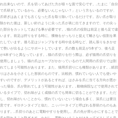
れ出来ないので、爪を切ってあげた方が様々な面で安心です。, たまに「自分
で爪研ぎしているから、必要ないんじゃない？」という方もいるのですが、
爪研ぎはあくまでも古くなった爪を取り除いているだけです。古い爪が取り
除かれた後は、新しい針のように尖った爪が表に出てきますので、その尖っ
た部分をカットしてあげる事が必要です。, 猫の爪の役割は前足と後ろ足で違
います。前足は狩りをする時に、獲物をがっちりと捉えて離さない役割を果
たしています。後ろ足はジャンプをする時や走る時など、踏ん張りをきかせ
て勢いが出るようにサポートしています。爪の数も前足が5本ずつ、後ろ足
が4本ずつと異なっています。, 猫の爪切りを行う際は、必ず猫用の爪切りを
使用しましょう。猫の爪はカーブがかかっているので人間用の爪切りでは割
れてしまう可能性があります。また、猫用爪切りにも種類があります。, 紙切
りはさみを小さくした形状のものです。比較的、慣れていない人でも使いや
すいのですが、デメリットがあるとすれば、はさみを爪に当てる方向が悪か
った場合、爪が割れてしまう可能性があります。, 動物病院などで使用されて
いるタイプで、切れ味がよく成猫の爪でも簡単に切ることができます。ただ
し、切れ味がいいことから、慣れていないという場合も多く、深爪には要注
意です。ギロチンタイプと似た、ニッパータイプと呼ばれる形状のものもあ
ります。, 爪切りのあとに電動やすりを使用し、爪の先が滑らかにすることで
爪が割れること防ぎます。ただし、電動ということだけあってどうしても音