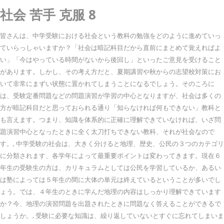
社会 苦手 克服 8
皆さんは、中学受験における社会という教科の勉強をどのように進めていっ
ていらっしゃいますか？「社会は暗記科目だから直前にまとめて覚えればよ
い」「今はやっている時間がないから後回し」といったご意見を受けること
があります。しかし、その考え方だと、夏期講習や秋からの志望校対策にお
いて非常にまずい状態に置かれてしまうことになるでしょう。そのころに
は、受験定番問題などの問題演習が学習の中心となりますが、社会は多くの
方が暗記科目だと思っておられる通り「知らなければ何もできない」教科と
も言えます。つまり、知識を体系的に正確に理解できていなければ、いざ問
題演習中心となったときに全く太刀打ちできない教科、それが社会なので
す。, 中学受験の社会は、大きく分けると地理、歴史、公民の３つのカテゴリ
に分類されます、各学年によって最重要ポイントは変わってきます。現在６
年生の受験生の方は、カリキュラムとしては公民を学習しているか、あるい
は塾によっては５年生の間に大体の単元は終えているということが多いでし
ょう。では、４年生のときに学んだ地理の内容はしっかり理解できています
か？今、地理の演習問題を出題されたときに問題なく答えることができるで
しょうか。, 受験に必要な知識は、繰り返していないとすぐに忘れてしまいま