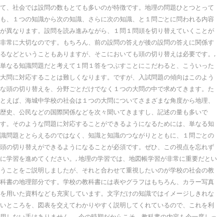
て、社会では設問の数もとても多いのが特徴です。地理の問題ひとつとって
も、１つの知識から次の知識、さらに次の知識、と１問ごとに問われる内容
が異なります。設問を読み進みながら、１問１問頭を切り替えていくことが
非常に大切なのです。もちろん、前の設問の答えが後の設問の答えに関係す
るなどということもありますが、そこにおいても頭の切り替えは必要です。,
単なる知識問題だと考えて１問１答をつぶすことにこだわると、こういった
大問に対応することは難しくなります。ですが、入試問題の傾向はこのよう
な頭の切り替えを、分野ごとだけでなく１つの大問の中で求めてきます。た
とえば、海城中学校の社会は１つの大問についてさまざまな角度から地理、
歴史、公民などの国際関係などを次々聞いてきますし、記述の量も多いで
す。そのような問題に対応することができるようになるためには、単なる知
識問題ととらえるのではなく、知識と知識のつながりとともに、１問ごとの
頭の切り替えができるようになることが必須です。ぜひ、この視点を忘れず
に学習を進めてください。, 地理の学習では、地図帳学習が非常に重要だとい
うことをご説明しましたが、それと合わせて重視したいのが学校の社会の教
科書の地理部分です。学校の教科書には表やグラフはもちろん、カラー写真
を用いた資料なども充実しています。文字だけの知識ではイメージしきれな
いところを、図表を交えてわかりやすく説明してくれているので、これを利
用しない手はありません。, 今の時期だからこそ、教科書の内容も今一度しっ