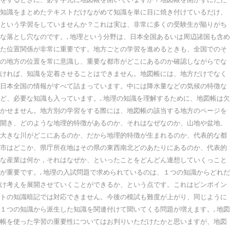
知識をまとめたテキストだけながめて知識を単に目に焼き付けているだけ、
という学習をしていませんか？これは実は、非常に多くの受験生が陥りがち
な落とし穴なのです。, 地理という分野は、日本全国あるいは周辺諸国も含め
た位置関係が非常に重要です。地方ごとの学習を進めるときも、全国でのそ
の地方の位置を常に意識し、重要な都市がどこにあるのか確認しながらでな
ければ、知識を定着させることはできません。地図帳には、地方だけでなく
日本全国の情報がすべて詰まっています。中には降水量などの気候の特徴な
ど、必要な知識も入っています。, 地理の知識を理解するために、地図帳は欠
かせません。地方別の学習をする際には、地図帳の該当する地方のページを
開き、どのような地理的特徴があるのか、それはなぜなのか、山地や盆地、
大きな川がどこにあるのか、だから地理的特徴が生まれるのか、代表的な都
市はどこか、県庁所在地はその県の東西南北どのあたりにあるのか、代表的
な産業は何か，それはなぜか、といったことをどんどん連想していくっこと
が重要です。, 地理の入試問題で求められているのは、１つの知識からどれだ
け考えを展開させていくことができるか、という点です。これはピンポイン
トの知識暗記では対応できません。今後の模試も難度が上がり、同じように
１つの知識から派生した知識を関連付けて聞いてくる問題が増えます。, 地図
帳を使った学習の重要性についてはお判りいただけたかと思いますが、地図