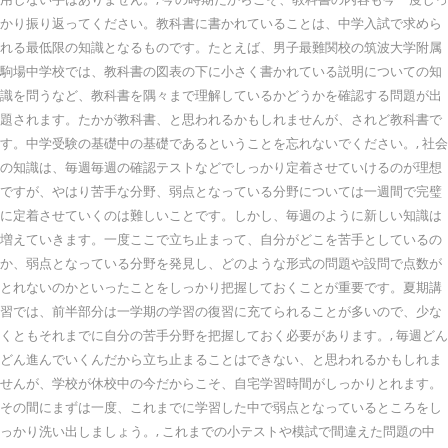
かり振り返ってください。教科書に書かれていることは、中学入試で求めら
れる最低限の知識となるものです。たとえば、男子最難関校の筑波大学附属
駒場中学校では、教科書の図表の下に小さく書かれている説明についての知
識を問うなど、教科書を隅々まで理解しているかどうかを確認する問題が出
題されます。たかが教科書、と思われるかもしれませんが、されど教科書で
す。中学受験の基礎中の基礎であるということを忘れないでください。, 社会
の知識は、毎週毎週の確認テストなどでしっかり定着させていけるのが理想
ですが、やはり苦手な分野、弱点となっている分野については一週間で完璧
に定着させていくのは難しいことです。しかし、毎週のように新しい知識は
増えていきます。一度ここで立ち止まって、自分がどこを苦手としているの
か、弱点となっている分野を発見し、どのような形式の問題や設問で点数が
とれないのかといったことをしっかり把握しておくことが重要です。夏期講
習では、前半部分は一学期の学習の復習に充てられることが多いので、少な
くともそれまでに自分の苦手分野を把握しておく必要があります。, 毎週どん
どん進んでいくんだから立ち止まることはできない、と思われるかもしれま
せんが、学校が休校中の今だからこそ、自宅学習時間がしっかりとれます。
その間にまずは一度、これまでに学習した中で弱点となっているところをし
っかり洗い出しましょう。, これまでの小テストや模試で間違えた問題の中