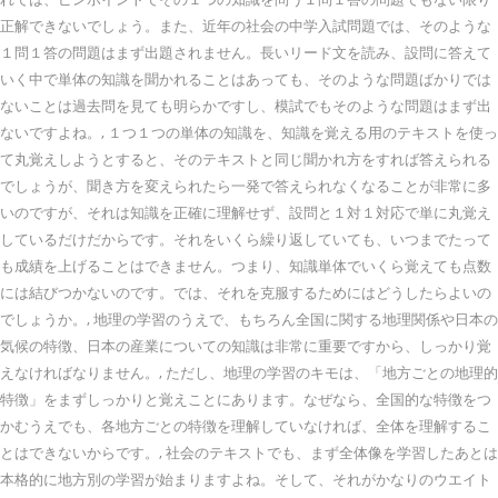
正解できないでしょう。また、近年の社会の中学入試問題では、そのような
１問１答の問題はまず出題されません。長いリード文を読み、設問に答えて
いく中で単体の知識を聞かれることはあっても、そのような問題ばかりでは
ないことは過去問を見ても明らかですし、模試でもそのような問題はまず出
ないですよね。, １つ１つの単体の知識を、知識を覚える用のテキストを使っ
て丸覚えしようとすると、そのテキストと同じ聞かれ方をすれば答えられる
でしょうが、聞き方を変えられたら一発で答えられなくなることが非常に多
いのですが、それは知識を正確に理解せず、設問と１対１対応で単に丸覚え
しているだけだからです。それをいくら繰り返していても、いつまでたって
も成績を上げることはできません。つまり、知識単体でいくら覚えても点数
には結びつかないのです。では、それを克服するためにはどうしたらよいの
でしょうか。, 地理の学習のうえで、もちろん全国に関する地理関係や日本の
気候の特徴、日本の産業についての知識は非常に重要ですから、しっかり覚
えなければなりません。, ただし、地理の学習のキモは、「地方ごとの地理的
特徴」をまずしっかりと覚えことにあります。なぜなら、全国的な特徴をつ
かむうえでも、各地方ごとの特徴を理解していなければ、全体を理解するこ
とはできないからです。, 社会のテキストでも、まず全体像を学習したあとは
本格的に地方別の学習が始まりますよね。そして、それがかなりのウエイト