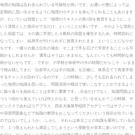
地理の知識は忘れ去られている可能性が高いです。お通いの塾によっては、
定期的に思い出させるように地理の小テストを挟んでくれることもあります
が、たいていは宿題として「地理のテキストの第○回を復習するように」と
いう漠然とした指示がでるだけ、ということが多いです。, そのような漠然と
した宿題では、その週に学習した４教科の宿題を優先するため、時間切れに
なってしまい、結局手が付けられずに放置されたまま、ということになりが
ちです。一握りの最上位生の場合、そこまで手を広げて学習することっも可
能かもしれませんが、通常はそうはいきません。なんといっても時間的な余
裕がないからです。, ですが、小学校が休校中の今の時期だからこそ、いまま
で積み残してきた「以前学んだはずの知識」を正確に、体系立てて再度学習
するチャンスが訪れているのです。この時期に、少しでも忘れ去られてしま
った地理の知識を思い出し、問題演習や模試で使いこなすことができるよう
に振り返りを始めることは非常に重要です。, 社会だけでなく、知識問題は１
つ１つ頭から覚えていけば何とかなる、と思っていませんか？この時期、サ
ピックスであればコアプラス、四谷大塚屋早稲田アカデミーではサブノート
や演習問題集などで知識の整理をおこなってくださいという指示が出ている
のではないでしょうか。, しかし、それらは単元ごとの知識を羅列しているの
で、１つ答えられたら満足してしまうという受験生が非常に多いのです。そ
れでは、ピンポイントでその１つの知識を問う１問１答の問題でもない限り