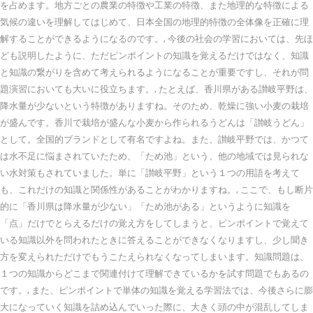
を占めます。地方ごとの農業の特徴や工業の特徴、また地理的な特徴による
気候の違いを理解してはじめて、日本全国の地理的特徴の全体像を正確に理
解することができるようになるのです。, 今後の社会の学習においては、先ほ
ども説明したように、ただピンポイントの知識を覚えるだけではなく、知識
と知識の繋がりを含めて考えられるようになることが重要ですし、それが問
題演習においても大いに役立ちます。, たとえば、香川県がある讃岐平野は、
降水量が少ないという特徴がありますね。そのため、乾燥に強い小麦の栽培
が盛んです。香川で栽培が盛んな小麦から作られるうどんは「讃岐うどん」
として。全国的ブランドとして有名ですよね。また、讃岐平野では、かつて
は水不足に悩まされていたため、「ため池」という、他の地域では見られな
い水対策もされていました。単に「讃岐平野」という１つの用語を考えて
も、これだけの知識と関係性があることがわかりますね。, ここで、もし断片
的に「香川県は降水量が少ない」「ため池がある」というように知識を
「点」だけでとらえるだけの覚え方をしてしまうと、ピンポイントで覚えて
いる知識以外を問われたときに答えることができなくなりますし、少し聞き
方を変えられただけでもうこたえられなくなってしまいます。知識問題は、
１つの知識からどこまで関連付けて理解できているかを試す問題でもあるの
です。, また、ピンポイントで単体の知識を覚える学習法では、今後さらに膨
大になっていく知識を詰め込んでいった際に、大きく頭の中が混乱してしま