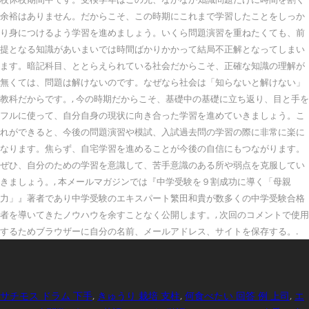
余裕はありません。だからこそ、この時期にこれまで学習したことをしっか
り身につけるよう学習を進めましょう。いくら問題演習を重ねたくても、前
提となる知識があいまいでは時間ばかりかかって結局不正解となってしまい
ます。暗記科目、ととらえられている社会だからこそ、正確な知識の理解が
無くては、問題は解けないのです。なぜなら社会は「知らないと解けない」
教科だからです。, 今の時期だからこそ、基礎中の基礎に立ち返り、目と手を
フルに使って、自分自身の現状に向き合った学習を進めていきましょう。こ
れができると、今後の問題演習や模試、入試過去問の学習の際に非常に楽に
なります。焦らず、自宅学習を進めることが今後の自信にもつながります。
ぜひ、自分のための学習を意識して、苦手意識のある所や弱点を克服してい
きましょう。, 本メールマガジンでは『中学受験を９割成功に導く「母親
力」』著者であり中学受験のエキスパート繁田和貴が数多くの中学受験合格
者を導いてきたノウハウを余すことなく公開します。, 次回のコメントで使用
するためブラウザーに自分の名前、メールアドレス、サイトを保存する。.
サチモス ドラム 下手
,
きゅうり 栽培 支柱
,
何食べたい 回答 例 上司
,
エ