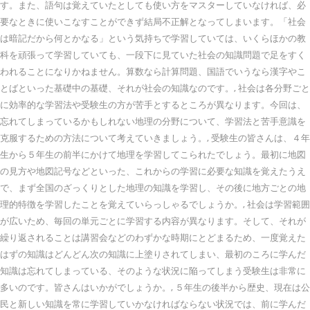
す。また、語句は覚えていたとしても使い方をマスターしていなければ、必
要なときに使いこなすことができず結局不正解となってしまいます。「社会
は暗記だから何とかなる」という気持ちで学習していては、いくらほかの教
科を頑張って学習していても、一段下に見ていた社会の知識問題で足をすく
われることになりかねません。算数なら計算問題、国語でいうなら漢字やこ
とばといった基礎中の基礎、それが社会の知識なのです。, 社会は各分野ごと
に効率的な学習法や受験生の方が苦手とするところが異なります。今回は、
忘れてしまっているかもしれない地理の分野について、学習法と苦手意識を
克服するための方法について考えていきましょう。, 受験生の皆さんは、４年
生から５年生の前半にかけて地理を学習してこられたでしょう。最初に地図
の見方や地図記号などといった、これからの学習に必要な知識を覚えたうえ
で、まず全国のざっくりとした地理の知識を学習し、その後に地方ごとの地
理的特徴を学習したことを覚えていらっしゃるでしょうか。, 社会は学習範囲
が広いため、毎回の単元ごとに学習する内容が異なります。そして、それが
繰り返されることは講習会などのわずかな時期にとどまるため、一度覚えた
はずの知識はどんどん次の知識に上塗りされてしまい、最初のころに学んだ
知識は忘れてしまっている、そのような状況に陥ってしまう受験生は非常に
多いのです。皆さんはいかがでしょうか。, ５年生の後半から歴史、現在は公
民と新しい知識を常に学習していかなければならない状況では、前に学んだ