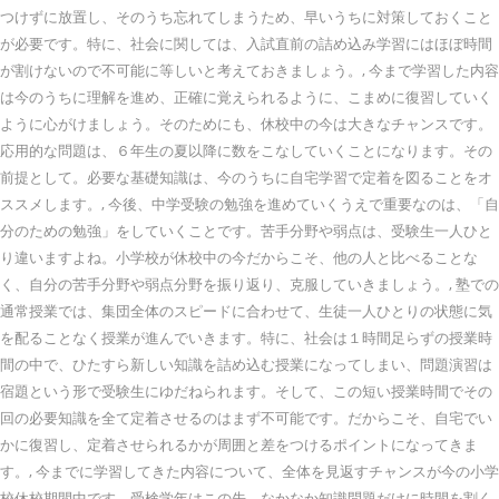
つけずに放置し、そのうち忘れてしまうため、早いうちに対策しておくこと
が必要です。特に、社会に関しては、入試直前の詰め込み学習にはほぼ時間
が割けないので不可能に等しいと考えておきましょう。, 今まで学習した内容
は今のうちに理解を進め、正確に覚えられるように、こまめに復習していく
ように心がけましょう。そのためにも、休校中の今は大きなチャンスです。
応用的な問題は、６年生の夏以降に数をこなしていくことになります。その
前提として。必要な基礎知識は、今のうちに自宅学習で定着を図ることをオ
ススメします。, 今後、中学受験の勉強を進めていくうえで重要なのは、「自
分のための勉強」をしていくことです。苦手分野や弱点は、受験生一人ひと
り違いますよね。小学校が休校中の今だからこそ、他の人と比べることな
く、自分の苦手分野や弱点分野を振り返り、克服していきましょう。, 塾での
通常授業では、集団全体のスピードに合わせて、生徒一人ひとりの状態に気
を配ることなく授業が進んでいきます。特に、社会は１時間足らずの授業時
間の中で、ひたすら新しい知識を詰め込む授業になってしまい、問題演習は
宿題という形で受験生にゆだねられます。そして、この短い授業時間でその
回の必要知識を全て定着させるのはまず不可能です。だからこそ、自宅でい
かに復習し、定着させられるかが周囲と差をつけるポイントになってきま
す。, 今までに学習してきた内容について、全体を見返すチャンスが今の小学
校休校期間中です。受検学年はこの先、なかなか知識問題だけに時間を割く