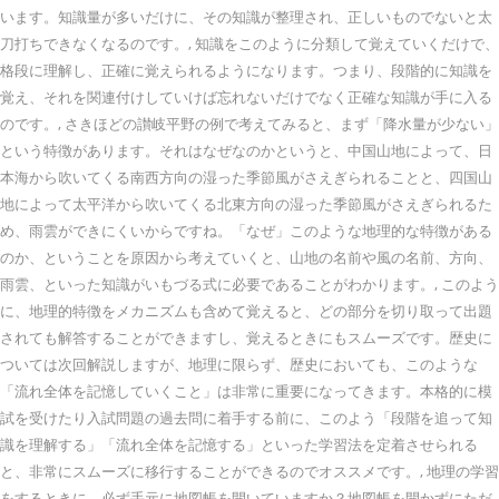
います。知識量が多いだけに、その知識が整理され、正しいものでないと太
刀打ちできなくなるのです。, 知識をこのように分類して覚えていくだけで、
格段に理解し、正確に覚えられるようになります。つまり、段階的に知識を
覚え、それを関連付けしていけば忘れないだけでなく正確な知識が手に入る
のです。, さきほどの讃岐平野の例で考えてみると、まず「降水量が少ない」
という特徴があります。それはなぜなのかというと、中国山地によって、日
本海から吹いてくる南西方向の湿った季節風がさえぎられることと、四国山
地によって太平洋から吹いてくる北東方向の湿った季節風がさえぎられるた
め、雨雲ができにくいからですね。「なぜ」このような地理的な特徴がある
のか、ということを原因から考えていくと、山地の名前や風の名前、方向、
雨雲、といった知識がいもづる式に必要であることがわかります。, このよう
に、地理的特徴をメカニズムも含めて覚えると、どの部分を切り取って出題
されても解答することができますし、覚えるときにもスムーズです。歴史に
ついては次回解説しますが、地理に限らず、歴史においても、このような
「流れ全体を記憶していくこと」は非常に重要になってきます。本格的に模
試を受けたり入試問題の過去問に着手する前に、このよう「段階を追って知
識を理解する」「流れ全体を記憶する」といった学習法を定着させられる
と、非常にスムーズに移行することができるのでオススメです。, 地理の学習
をするときに、必ず手元に地図帳を開いていますか？地図帳を開かずにただ