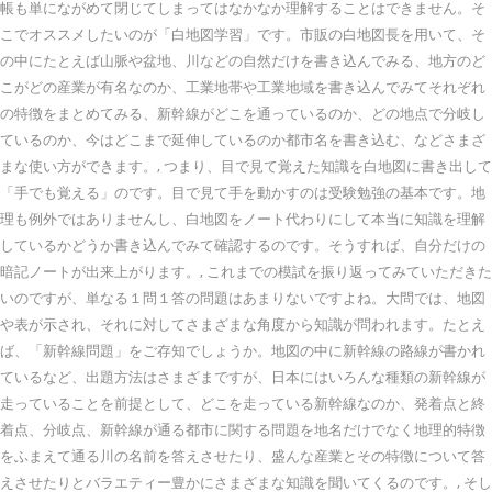
帳も単にながめて閉じてしまってはなかなか理解することはできません。そ
こでオススメしたいのが「白地図学習」です。市販の白地図長を用いて、そ
の中にたとえば山脈や盆地、川などの自然だけを書き込んでみる、地方のど
こがどの産業が有名なのか、工業地帯や工業地域を書き込んでみてそれぞれ
の特徴をまとめてみる、新幹線がどこを通っているのか、どの地点で分岐し
ているのか、今はどこまで延伸しているのか都市名を書き込む、などさまざ
まな使い方ができます。, つまり、目で見て覚えた知識を白地図に書き出して
「手でも覚える」のです。目で見て手を動かすのは受験勉強の基本です。地
理も例外ではありませんし、白地図をノート代わりにして本当に知識を理解
しているかどうか書き込んでみて確認するのです。そうすれば、自分だけの
暗記ノートが出来上がります。, これまでの模試を振り返ってみていただきた
いのですが、単なる１問１答の問題はあまりないですよね。大問では、地図
や表が示され、それに対してさまざまな角度から知識が問われます。たとえ
ば、「新幹線問題」をご存知でしょうか。地図の中に新幹線の路線が書かれ
ているなど、出題方法はさまざまですが、日本にはいろんな種類の新幹線が
走っていることを前提として、どこを走っている新幹線なのか、発着点と終
着点、分岐点、新幹線が通る都市に関する問題を地名だけでなく地理的特徴
をふまえて通る川の名前を答えさせたり、盛んな産業とその特徴について答
えさせたりとバラエティー豊かにさまざまな知識を聞いてくるのです。, そし