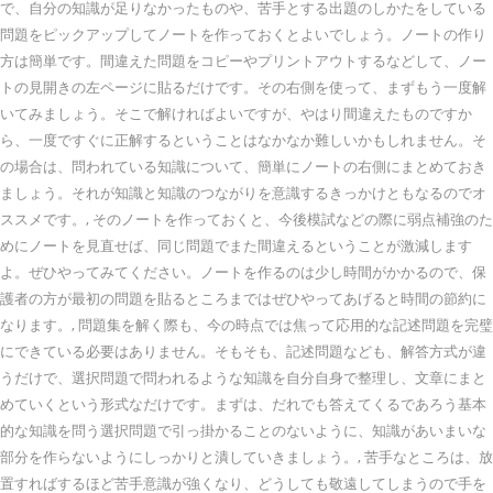
で、自分の知識が足りなかったものや、苦手とする出題のしかたをしている
問題をピックアップしてノートを作っておくとよいでしょう。ノートの作り
方は簡単です。間違えた問題をコピーやプリントアウトするなどして、ノー
トの見開きの左ページに貼るだけです。その右側を使って、まずもう一度解
いてみましょう。そこで解ければよいですが、やはり間違えたものですか
ら、一度ですぐに正解するということはなかなか難しいかもしれません。そ
の場合は、問われている知識について、簡単にノートの右側にまとめておき
ましょう。それが知識と知識のつながりを意識するきっかけともなるのでオ
ススメです。, そのノートを作っておくと、今後模試などの際に弱点補強のた
めにノートを見直せば、同じ問題でまた間違えるということが激減します
よ。ぜひやってみてください。ノートを作るのは少し時間がかかるので、保
護者の方が最初の問題を貼るところまではぜひやってあげると時間の節約に
なります。, 問題集を解く際も、今の時点では焦って応用的な記述問題を完璧
にできている必要はありません。そもそも、記述問題なども、解答方式が違
うだけで、選択問題で問われるような知識を自分自身で整理し、文章にまと
めていくという形式なだけです。まずは、だれでも答えてくるであろう基本
的な知識を問う選択問題で引っ掛かることのないように、知識があいまいな
部分を作らないようにしっかりと潰していきましょう。, 苦手なところは、放
置すればするほど苦手意識が強くなり、どうしても敬遠してしまうので手を