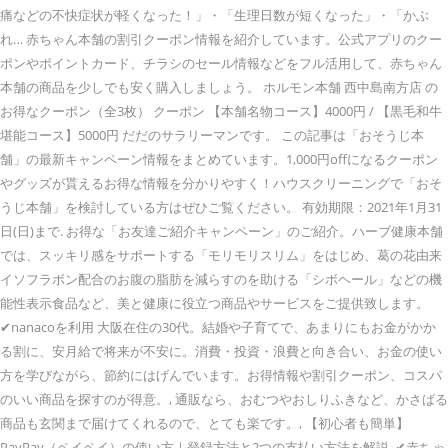
痛などの不快症状が軽くなった！」・「生理日数が短くなった」・「かぶ
れ… 赤ちゃん本舗の割引クーポン情報を紹介しています。公式アプリのクー
ポンやポイントカード、チラシのセール情報などをフル活用して、赤ちゃん
本舗の商品を少しでも安く購入しましょう。 ホルモン本舗 西中島南方店 の
お得なクーポン（全3枚） クーポン 【本舗名物コース】4000円 / 【黒毛和牛
堪能コース】5000円 だだのサラリーマンです。 この記事は「おそうじ本
舗」の最新キャンペーン情報をまとめています。1,000円offになるクーポン
やグッズが貰えるお得な情報を分かりやすく！ハウスクリーニングで「おそ
うじ本舗」を検討している方はぜひご覧ください。 有効期限：2021年1月31
日(日)まで. お得な「お友達ご紹介キャンペーン」のご紹介。ハーブ健康本舗
では、スッキリ感をサポートする「モリモリスリム」をはじめ、葛の花由来
イソフラボン配合のお腹の脂肪を減らすのを助ける「シボヘール」などの機
能性表示食品など、美と健康に役立つ商品やサービスをご提供致します。
✔︎nanacoを利用 大阪在住の30代。結婚や子育てで、あまりにもお金がかか
る割に、安月給で将来が不安に。消費・投資・浪費と向き合い、お金の使い
方を学びながら、節約にはげんでいます。お得情報や割引クーポン、コスパ
のいい商品を探すのが得意。, 通販なら、おむつやおしりふきなど、かさばる
商品も玄関まで届けてくれるので、とても楽です。, 【初心者も簡単】
PayPay（ペイペイ）の使い方｜登録方法と2つの支払い方法を解説. ✔︎赤ちゃ