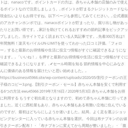
トは、nanacoです。ポイントカードの方は、赤ちゃん本舗の店舗のみで使え
るポイントなので注意しましょう。, ポイントが貯まるクレジットカードなら
現金払いよりもお得ですね。以下ページも参照してみてください。, 公式通販
のアカチャンホンポでは、nanacoポイントが貯まったり、掘り出し物があっ
たりとお買い得です。, 家計を助けてくれるおすすめの節約記事をピックアッ
プしました。当サイトでよく読まれている人気記事です。, 先着300万名は1
年間無料！楽天モバイルUN-LIMITを使ってわかった口コミ評価, 「フォロ
ー」すると最新のお得情報や生活に役立つ情報がすぐに確認できるようにな
ります。, 「いいね！」を押すと最新のお得情報や生活に役立つ情報がすぐに
確認できるようになります。. ✔︎セール時期を知る 節約情報を中心にみなさ
んに価値のある情報を届けたいと思い始めました。,
https://business45966.site/wp-content/uploads/2020/05/割引クーポンの王
子様のコピー3.png. 【割引クーポン・セール】赤ちゃん本舗を安くで利用す
る6つの方法 ewu45966 2019年7月16日 / 2020年5月3日 赤ちゃん本舗をお得
に利用する もうすぐ初出産となりますので、初めて赤ちゃん本舗に行ってき
ました。近くに西松屋もあり、赤ちゃん本舗もある有難い立地に住んでいる
のですが、最初はどちらにしようか迷いました。結局、よく足を運ぶショッ
ピングセンターに入っている赤ちゃん本舗を選択。 今回は布ナプキンのお値
引きクーポン配布！・「布ナプキンに変えてから周期が整いました」・「腹