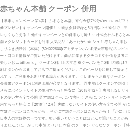
赤ちゃん本舗 クーポン 併用
【年末キャンペーン 第4弾】 ふるさと本舗、寄付金額7％分のAmazonギフト
券プレゼントキャンペーン開催！ ～新規会員登録と5万円以上の寄付で、モ
レなくもらえる！ 他のキャンペーンとの併用も可能！～ 株式会社ふるさと本
舗 ✔︎クレジットカードを利用 人気商品！あったかいdeシュ！ 赤ちゃん用お
しりふき洗浄器（本体）[804022800](アカチャンホンポ楽天市場店)のレビュ
ー・口コミ情報がご覧いただけます。商品に集まるクチコミや評価を参考に
楽しいお … billion-log , クーポン利用上の注意 ※クーポンをご利用の際は印
刷ボタンから印刷してお店でご提示ください。このページを印刷して提示さ
れても、ご利用をお断りする場合があります。 ※いまからお得なクーポン、
会員限定クーポンは別途印刷が必要となります。 匠本舗はクーポンで割引！
さらにポイントサイトの併用でもっと格安に【2019年12月】失敗しないサイ
トの使い方も全て公開; 匠本舗はクーポンで割引！さらにポイントサイトの併
用でもっと格安に【2019年12月】失敗しないサイトの使い方も全て公開 かに
本舗クーポンはこちらから！ ⇒かに本舗クーポンはこちらから！ 「かに」は
日本人の大好物の一つです。蟹が嫌いということはほとんど聞いたことがあ
りませんよね。 かしわ本舗 とりいし 本店 のクーポン ぐるなびクーポン 【特