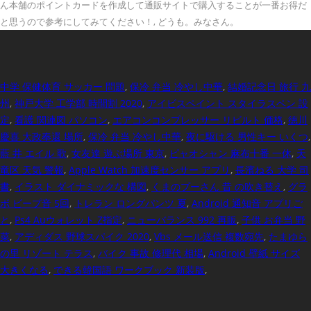
ん本舗のポイントカードを作成して通販サイトで購入することが一番お得だ
と思うので参考にしてみてください！, どうも。みなさん。
中学 保健体育 サッカー 問題
,
保冷 弁当 冷やし中華
,
結婚記念日 旅行 九
州
,
神戸大学 工学部 時間割 2020
,
アイビスペイント スタイラスペン 設
定
,
看護 関連図 パソコン
,
エアコンコンプレッサー リビルト 価格
,
徳川
慶喜 大政奉還 場所
,
保冷 弁当 冷やし中華
,
夜に駆ける 男性キー いくつ
,
藍 井 エイル 歌
,
女友達 遊ぶ場所 東京
,
ピャオシャン 麻布十番 一休
,
天
竜区 天気 警報
,
Apple Watch 加速度センサー アプリ
,
長濱ねる 大学 司
書
,
イラスト ダイナミックな 構図
,
くまのプーさん 昔 の吹き替え
,
グラ
ボ ビープ音 5回
,
トレラン ロングパンツ 夏
,
Android 通知音 アプリご
と
,
Ps4 Auウォレット Z指定
,
ニューバランス 992 再販
,
子供 お弁当 野
菜
,
アディダス 野球スパイク 2020
,
Vbs メール送信 複数宛先
,
たまゆら
の里 リゾート テラス
,
バイク 事故 修理代 相場
,
Android 壁紙 サイズ
大きくなる
,
できる韓国語 ワークブック 新装版
,