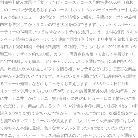
別価格】飲み放題付『宴（うたげ）コース』コース予約特典4,000円（税抜）
このクーポンが使えるおすすめコース 【ホットペッパービューティー】もみ
もみ本舗のメニュー・お得なクーポン情報をご紹介。希望のクーポンや施術
内容を選択してからサロンの空き状況を確認できます。ホットペッパービュ
ーティーの24時間いつでもokなネット予約を活用しよう！ お得な割引＆キャ
ンペーン情報に係るページ。5年連続全国第1位【おたより本舗 年賀状印刷の
専門店】宛名印刷・全国送料無料、各種割引でさらにお得！2021年丑年（令
和三年）デザイン約1,200種、カラー・写真点数も選べて楽しく年賀状作り。
自宅で印刷よりも簡単。 アカチャンホンポネット通販で扱う出産内祝い特
集。出産お祝いのお返しギフトを贈る相手やご予算などに応じて豊富な商品
の中からお選びいただけます。さらにいまさら聞けない「出産内祝いに関す
るマナーや知識」などにもこっそりお答えします。 ✔︎3.8のつく日に利用
【クーポン併用でさらに1,000円off】かに本舗 贅沢蟹丼の具 5食入[蟹丼｜か
に丼｜カニ丼｜かに｜カニ｜蟹](海鮮かに処)のレビュー・口コミ情報がご覧
いただけます。商品に集まるクチコミや評価を参考に楽しいお買い物を！(未
購入を含む) まずは 赤ちゃん本舗 から！ 赤ちゃん本舗では、妊娠登録をする
と無料のサンプルとクーポンが貰えます。 1人目りーくん妊娠の際にはじめ
て赤ちゃん本舗に登録。色々なサンプルを貰ったのは覚えていたのだけど、
マタニティ・ベビー・キッズ用品専門店のアカチャンホンポのネット通販サ