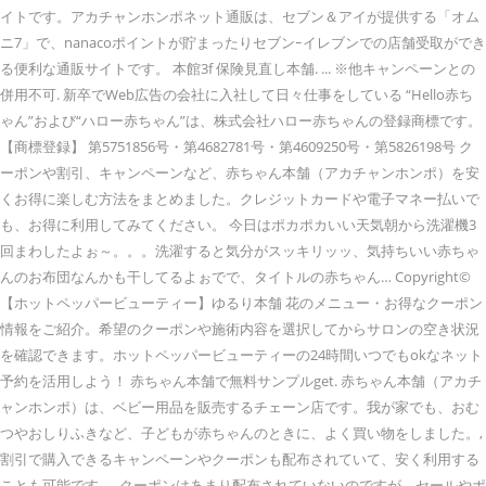
イトです。アカチャンホンポネット通販は、セブン＆アイが提供する「オム
ニ7」で、nanacoポイントが貯まったりセブンｰイレブンでの店舗受取ができ
る便利な通販サイトです。 本館3f 保険見直し本舗. ... ※他キャンペーンとの
併用不可. 新卒でWeb広告の会社に入社して日々仕事をしている “Hello赤ち
ゃん”および“ハロー赤ちゃん”は、株式会社ハロー赤ちゃんの登録商標です。
【商標登録】 第5751856号・第4682781号・第4609250号・第5826198号 ク
ーポンや割引、キャンペーンなど、赤ちゃん本舗（アカチャンホンポ）を安
くお得に楽しむ方法をまとめました。クレジットカードや電子マネー払いで
も、お得に利用してみてください。 今日はポカポカいい天気朝から洗濯機3
回まわしたよぉ～。。。洗濯すると気分がスッキリッッ、気持ちいい赤ちゃ
んのお布団なんかも干してるよぉでで、タイトルの赤ちゃん… Copyright©
【ホットペッパービューティー】ゆるり本舗 花のメニュー・お得なクーポン
情報をご紹介。希望のクーポンや施術内容を選択してからサロンの空き状況
を確認できます。ホットペッパービューティーの24時間いつでもokなネット
予約を活用しよう！ 赤ちゃん本舗で無料サンプルget. 赤ちゃん本舗（アカチ
ャンホンポ）は、ベビー用品を販売するチェーン店です。我が家でも、おむ
つやおしりふきなど、子どもが赤ちゃんのときに、よく買い物をしました。,
割引で購入できるキャンペーンやクーポンも配布されていて、安く利用する
ことも可能です。, クーポンはあまり配布されていないのですが、セールやポ