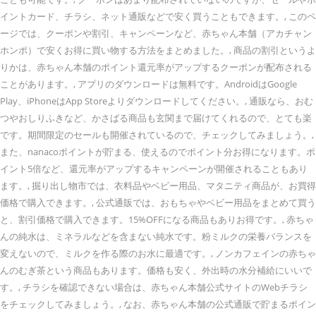
イントカード、チラシ、ネット通販などで安く買うこともできます。, このペ
ージでは、クーポンや割引、キャンペーンなど、赤ちゃん本舗（アカチャン
ホンポ）で安くお得に買い物する方法をまとめました。, 商品の割引というよ
りかは、赤ちゃん本舗のポイント還元率がアップするクーポンが配布される
ことがあります。, アプリのダウンロードは無料です。AndroidはGoogle
Play、iPhoneはApp Storeよりダウンロードしてください。, 通販なら、おむ
つやおしりふきなど、かさばる商品も玄関まで届けてくれるので、とても楽
です。期間限定のセールも開催されているので、チェックしてみましょう。,
また、nanacoポイントが貯まる、使えるのでポイント分お得になります。ポ
イント5倍など、還元率がアップするキャンペーンが開催されることもあり
ます。, 掘り出し物市では、衣料品やベビー用品、マタニティ商品が、お買得
価格で購入できます。, 公式通販では、おもちゃやベビー用品をまとめて買う
と、割引価格で購入できます。15%OFFになる商品もありお得です。, 赤ちゃ
んの純水は、ミネラルなどを含まない純水です。粉ミルクの栄養バランスを
変えないので、ミルクを作る際のお水に最適です。, ノンカフェインの赤ちゃ
んのむぎ茶という商品もあります。価格も安く、外出時の水分補給にいいで
す。, チラシを確認できない場合は、赤ちゃん本舗公式サイトのWebチラシ
をチェックしてみましょう。, なお、赤ちゃん本舗の公式通販で貯まるポイン