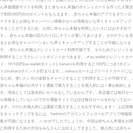
ん本舗通販サイトを利用, また赤ちゃん本舗のポイントカードを作った人限定
で初回300円分のポイントがもらえます。, 赤ちゃん本舗のアプリをダウンロ
ードするとお得なキャンペーン情報やセール情報をいち早くキャッチアップ
することができるため、お得に赤ちゃん本舗を利用したい人にはおすすめで
す。, 赤ちゃん本舗の店の入り口にチラシが置いてあります。そのチラシを見
るとお得なキャンペーンをいち早くキャッチアップすることが可能になりま
す。, 赤ちゃん本舗はクレジットカード利用可能です。そのためクレジットを
利用することでクレジットポイントがつきます。, ✔︎au walletクレジットカー
ド：1P/100円(au walletポイント), nanacoを利用すると100円につき1ポイン
トのnanacoポイントが貯まります。, nanacoカードはプリペイドカードにな
るため、使いたい分の金額をチャージすることで利用することが可能です。,
赤ちゃん本舗の公式サイト通販で購入することを個人的には一番お勧めしま
す。理由としては基本的にセールをしているからです。, 実店舗では毎日セー
ル情報をしていないのですが通販サイトではほぼ毎日セールを行なっており
ます。そのため個人的には通販で購入することをおすすめします！, 上記情報
をキャッチアップするには、Twitterのアカウントフォローかアプリで情報収
集が可能になります。, いかがでしたでしょうか。今回は赤ちゃん本舗をお得
に利用するための方法をみなさんにお伝えしてきました。個人的には赤ちゃ