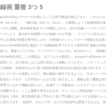
録画 重複 3つ 5
●USB-HDDはメーカーの仕様によっては若干数値が異なります。 リモコンの《録画リスト》ボタンを押し、［予約確認］＞［予約リスト］の順に選んでください。 ブルーレイディスクは「1層25g（bd-r・bd-re）」「2層50g（bd-r dl・bd-re dl）」「3層100g（bd-r xl・bd-xl）」の種類によって録画時間が違います。 商品説明や販売されているパッケージには、以下のように何分まで録画できるかが書かれています。 など、録画モードの左側に 0 点 4kチューナーを2つ搭載。新4k衛星放送 ※1 を視聴しながら、2tbの内蔵ハードディスクに別の4k番組や従来放送を録画 ※2 できます。 さらに「4k 1.5倍録」、「4k 2倍録」、「4k 4倍録」、おまかせ長時間「4k 8～12倍録」の4k長時間録画モードにより、最大約1560時間 ※3 の録画 ※4 が可能。 。クラウドに好きなだけ写真も保存可能。, Amazonはお客様のセキュリティとプライバシーの保護に全力で取り組んでいます。Amazonの支払いセキュリティシステムは、送信中にお客様の情報を暗号化します。お客様のクレジットカード情報を出品者と共有することはありません。また、お客様の情報を他者に販売することはありません。, シャープ 1TB 3番組同時録画 AQUOS ブルーレイ レコーダー Ultra HD/4K再生対応 連続ドラマ自動録画 声でラクラク操作対応 無線LAN内蔵 2B-C10BT3, ・端子:HDMI出力×2(アンプ×1、テレビ×1)、USB×2(データ送受信用×1、外付けHDD用×1)、LAN×1, ・付属品: リモコン、リモコン用電池(単3形×2)、電源コード(1.5m)、アンテナケーブル(1.2m)、B-CASカード, ・D映像出力/アナログ出力端子がないため、HDMI端子のないテレビとは接続できません。, シャープ 1TB 3番組同時録画 AQUOS ブルーレイ レコーダー Ultra HD/4K再生対応…, この商品は、ボアソルチが販売し、Amazon Fulfillment が発送します。, このショッピング機能は、Enterキーを押すと商品を読み込み続けます。このカルーセルから移動するには、見出しのショートカットキーを使用して、次の見出しまたは前の見出しに移動してください。, パナソニック 1TB 2チューナー ブルーレイレコーダー 4Kアップコンバート対応 おうちクラウドDIGA DMR-BRW1060, Amazon.co.jpで購入した商品について、原則として未開封・未使用のものに限り商品到着後30日以内の返品を受け付けます（, 最新の○○○を再生して！→番組を指定して、すぐに再スタート！録画リストから番組を探す手間がありません。, 居間のTV用に買いました。当初使っていたレコーダーが故障したので、孫が勉強に集中できるように、TVオンリーで6年間一家団欒していました。中学に進学する機会に３番組同時録画、４K対応のタイプを購入しました。普段は有名分割店で買っていましたが、今回は一括支払いですが、２万円安かったので思い切りました。価格は安く機能は充実で家族は大満足です。, TV,DVDは１０年前からシャープ製品に統一していて特に不満なし。このレコーダーで気になる点はただ一つ、リモコンのキーが導電ゴムなので感触が頼りない。金属片（＝可動接点＝メタルドーム）のプチプチ感の方が個人的には良いと思う。, 故障品が届いた。そのため、返品→交換手続きを行ったが、再度届いた商品も故障品であった。, 商品詳細ページを閲覧すると、ここに履歴が表示されます。チェックした商品詳細ページに簡単に戻る事が出来ます。, © 1996-2020, Amazon.com, Inc. or its affiliates. http://www.sourcenext.com/product/pc/bs/pc_bs_001292/, ソースネクスト株式会社（本社：東京都港区虎ノ門3-8-21 虎ノ門33森ビル6Ｆ ※7 お部屋ジャンプリンク機能は、放送転送はできません。「新4K衛星放送」は録画番組の受信のみ対応しています。 変換が終わると、などのアイコンが などのアイコンに変わります。, 録画中、ダビング中、おでかけ転送中は変換できません。変換中は録画、ダビング、おでかけ転送はおこなわれません。, リストの上にある［録画モード変換］から［録画モード変換（HDD）］または［録画モード変換（USB HDD）］を選び、《決定》ボタンを押す。, おでかけ転送用ファイルは、録画後、電源「切」時に、設定した録画モードに自動で作成されます。録画後に手動でおでかけ転送ファイルを作成すると、録画と同じくらいの時間がかかります。 ●当社製お部屋ジャンプリンク対応レコーダーやDLNA対応機器などと家庭内無線LANで使用される場合は、IEEE802.11nもしくは11ac（5GHz/2.4GHz同時使用可）の無線LANブロードバンドルーター（アクセスポイント）をお選びください。また暗号化方式は「AES」にしてください。また、無線電波状況により、接続できない場合もあります。 03-5572-6065 MAIL sourcenext@vectorinc.co.jp, ※本リリースをお送りさせて頂いている皆様の個人情報は、株式会社イニシャルの個人情報保護方針に基づいて、厳重に管理させて頂いております。今後、弊社からのニュースリリースの配信を希望されない方は恐れ入りますがprivacy@vectorinc.co.jpまでご連絡をお願い致します。. パナソニック 43V型 液晶テレビ ビエラ TH-43FX750 4K IPSパネル 転倒防止スタンド スマートテレビ (ネ... パナソニック 43V型 4Kダブルチューナー内蔵 液晶 テレビ VIERA TH-43GX755 IPSパネル ネット動画対応, SHARP HDD/BDレコーダー用ドライブ 004 685 0346 BDR-L06SHB, 全体的な星の評価と星ごとの割合の内訳を計算するために、単純な平均は使用されません。その代わり、レビューの日時がどれだけ新しいかや、レビューアーがAmazonで商品を購入したかどうかなどが考慮されます。また、レビューを分析して信頼性が検証されます。, さらに、映画もTV番組も見放題。200万曲が聴き放題 BDZ-ET2200 / ET1200 は3つのチューナーを搭載しており、「チューナーA/B側」と「チューナーC側」とで機能が異なります。, 録画予約の時にA/B側とC側、どちらのチューナーを使うかは、下記の条件に合わせてレコーダーが自動で決めます。, レコーダーのリモコン操作に限り、録画予約で利用するチューナー（A/B側か、C側か）をあとから変更できます。, *1 録画する番組の放送時間の延長などにより、A/B側で3番組以上の録画予約が重複することがあります。必要に応じて [予約リスト] を確認してください。, *2 録画する番組の放送時間の延長などにより、C側で2番組以上の録画予約が重複することがあります。必要に応じて [予約リスト] を確認してください。, *4 外部入力録画は、DRモード以外の録画モードで録画するため、チューナーA/B側でのみ録画できます。, *5 ［高速転送録画設定］を［入］にした場合のみ。おでかけ転送用ファイルは、チューナーA/B側では録画と同時に作成されます。チューナーC側では録画モード変換後に作成されます。録画先をBDに設定する場合、おでかけ転送用ファイルは作成されません。, 録画予約の状況により次のような確認画面が表示され、チューナーCに録画予約されます。, 後で、録画モードの変換／おでかけ転送用ファイルの作成 がおこなわれるタイトルの確認方法 ●録画できる最大番組数は