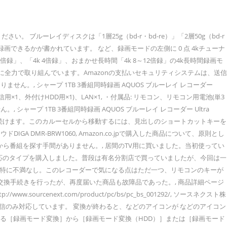
ら値下がりした率の大きい製品をランキングから探すことができます。価格情報やスペック情報、クチコミやレビューなどの情報も掲載しています 〇新4K衛星放送の番組をUSB2.0のUSB-HDDに直接録画できません。一旦、内蔵HDDに録画した後でダビングしてください。 ●一度に複数の部屋からお部屋ジャンプリンクを使って再生することはできません。 マウスカーソルの録画に対応。画面の操作説明をしたい場合などに便利です。マウスカーソルの表示を. ※6 新4K衛星放送の録画や2番組同時裏録をする場合は、USB3.0のUSBハードディスクを使用してください。デジタル放送の録画・再生には、動作確認済みのUSBハードディスクを推奨（160GB以上のUSBハードディスクが使用可能）。すべての製品の動作保証をするものではありませんので、あらかじめご了承ください。USBハードディスク等の動作確認機器は動作確認情報をご覧ください。テレビでUSBハードディスクに録画した番組は、録画したテレビでしか再生できません。テレビでフォーマットしたUSBハードディスクは、他の機器で使用しないでください。他の機器で使用すると、再フォーマットが必要になり、録画した番組や保存したデータがすべて削除されます。 元保険代理店代表です。現在はブログ記事作成を日課にしています。自動車保険の記事が中心ですが、その他クルマに関するお役立ち記事に取り組んでいます。今月も「役に立つ記事」だけを目指して頑張ります。. *2 録画する番組の放送時間の延長などにより、c側で2番組以上の録画予約が重複することがあります。必要に応じて [予約リスト] を確認してください。 *3 録画先をbdに設定する場合は、drモードでのみ録画 … フルフィルメントby Amazon™というサービスを利用している出品者の商品になります。これらの商品は、Amazonフルフィルメントセンターにて保管・管理され、Amazon.co.jpが商品の梱包、出荷、返品などを代行しています。フルフィルメントby Amazonの商品は、Amazon.co.jp が販売している商品と同様に国内配送料無料(条件あり)やAmazonプライム®の対象になります。, フルフィルメント by Amazonを利用して、ビジネスの拡大につなげましょう。プログラムについての詳細はこちらです。, この商品を購入した、Amazonコミュニティーのメンバーである出品者、メーカー、またはカスタマーが質問にお答えします。, 有効な質問が入力されていることを確認してください。質問は編集することができます。または、そのまま投稿してください。, ・AQUOSリモコンやスマートスピーカーと連携して、見たい番組探しや番組の再生などが声をかけるだけで行える「声でラクラク操作」・4Kの映画ソフトが楽しめる Ultra HD ブルーレイ再生対応・AQUOS 4Kレコーダーで録画し、BDにダビングした4K番組の再生が出来る。・ハイビジョン放送を4Kテレビで視聴するときに、4K解像度(3840×2160画素)にアップコンバードし放送と同じ60コマ/秒の映像で出力。自然で滑らかな映像が楽しめる「4KマスターエンジンBD-PRO」・4K解像度で細かな文字も4Kテレビに適した文字フォントでクッキリ表示する「新4Kビジュアル番組表」「4K録画リスト」・予約しなくても新作の連続ドラマ4週分を自動録画「ドラ丸」・録画した番組の見たいシーンがすぐに見つかる「見どころポップアップ」・番組予約の時に「バラエティ」などのジャンルを指定すれば、そのジャンルの番組を目立たせて表示。予約したい番組が見つけやすい「指定ジャンル強調」・同じタイトルの番組をひとつのフォルダにまとめて表示できます。・外出先でもスマホを使って番組検索や予約が出来る「リモート予約」や、自宅のレコーダーのハードディスクに録画している番組を視聴できる「外からリモート視聴」。 ※インターネット接続が必要です。スマートフォンの対応機種、アプリについてはSHARPホームページのサポートページをご確認下さい。・録画番組も放送中の番組も、他の部屋のテレビに転送できるホームネットワーク/Wi-Fi転送。・BDドライブの密閉度を高め、内部へのチリ、ホコリの侵入を抑制した「ホコリシールドBDドライブ」を採用したことで耐久性が向上、長寿命を実現しました。・今まで使っていたレコーダーの録りためた番組も、LANケーブル接続で新しいレコーダーに手軽にお引越しできるので、買い替えも安心です。 ※買換えお引越しダビングのダビング元対応機種についてはSHARPホームページのサポートページをご確認ください。・HDMI端子2系統, 録画番組の再生や録画リスト・番組表のキーワード検索などの操作が、AQUOSリモコンやスマートスピーカーに声をかけるだけで行えます。また、スマートフォンのアプリでも音声で操作ができます。, ※1：Google Home をはじめとした Google アシスタント 搭載のデバイスが使用可能です。また、スマホアプリ「AQUOSスマートスピーカーコネクト」、インターネット接続、ホームネットワーク設定などが必要です。, ※3：スマートフォンでの音声操作について･･･スマホアプリ「Google アシスタント」が必要です。詳しくはメーカーサポートページでご確認ください。, 「最初から再生」「30分送って」など、最盛時にジャンプ操作が可能。見たいシーンにすばやく飛ばせます。また、視聴中の番組や、電源を入れたり音量の調節などをすることができます。, ※電源「入」の操作ができるのは、レコーダーがクイック起動待機状態の時です。また、接続したテレビによっては音量調整ができない場合があります。, 4K解像度（3,840×2,160画素）で番組表を表示。4Kテレビに適した文字フォントにより細かな文字もクッキリ。ジャンルや文字の表示をお好みで設定できます。, 番組表で、「スポーツ」や「音楽」、「バラエティ」など、ジャンルを指定すれば、そのジャンルの番組だけ強調して表示。探している番組が、より見つけやすくなります。もちろん、指定したジャンル以外の番組も、予約できます。, 【指定できるジャンル】 ●ニュース/報道 ●スポーツ ●情報/ワイドショー ●ドラマ ●音楽 ●バラエティ ●映画 ●アニメ/特撮 ●ドキュメンタリー/教養 ●劇場/公演 ●趣味/教育 ●福祉, リモコンの「録画リスト」ボタンを押せば、録画した18番組を子画面付きで一覧表示。タイトル名などに、4Kテレビに適した高精細な文字フォントを採用し、さらに見やすくなりました。, シャープ 1TB 3番組同時録画 ブルーレイ レコーダー 連続ドラマ自動録画対応 無線LAN内蔵 AQUOS 2B-C10BT1, シャープ 2TB 3番組同時録画 AQUOS ブルーレイ レコーダー Ultra HD/4K再生対応 連続ドラマ自動録画 声でラクラク操作対応 無線LAN内蔵 2B-C20BT3, シャープ 1TB 3チューナー ブルーレイレコーダー 4Kチューナー内蔵 4K放送W録画対応 4Kアップコンバード対応 UltraHD再生対応 4B-C10BT3, シャープ AQUOS ブルーレイレコーダー 1TB 3チューナー Ultra HDブルーレイ対応 4K対応 BD-UT1200, シャープ SHARP 1TB 3番組同時録画 AQUOSブルーレイレコーダー 4Kマスターエンジン BD-Premium搭載 2B-C10CT4, シャープ 1TB 3番組同時録画 AQUOSブルーレイレコーダー 連続ドラマ自動録画 声でラクラク予約 2B-C10CT1, シャープ 1TB 2チューナー ブルーレイレコーダー 連続ドラマ自動録画 無線LAN内蔵 AQUOS 2B-C