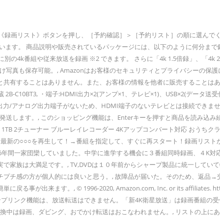
3000番組です。 〇4KDRモード／4K長時間録画モードの録画番組は、1.3倍速再生/ゆっくり再生ができません。 ※8 著作権保護のために、ディスクによっては本機をインターネットに接続していないと再生できない場合があります。 数クリックで知りたい情報に辿り着けます。, 使いかたで困ったときに「質問」として書き込むと、詳しい人からの回答やアドバイスが得られる コミュニケーションの場：「OKBiz for Community Support」を紹介します。, 外部入力の映像を録画予約しようとして、［重複確認］や「2番組同時録画中はできません」と表示されたときは, 下記3つの条件がすべてそろうと、上記確認画面は表示されません。（録画はおこなわれます）, レコーダーのホーム画面の［設定］＞［おでかけ転送設定］＞［高速転送録画］が「切」になっている。, チューナーCの録画先がBDの場合には、録画モード［DR］以外では録画できません。［DR］に変更して録画予約するかを確認する画面が表示されます。, 変換にはタイトルの再生時間と同じぐらいの時間が必要です。変換可能な空き時間があると本機が判断したタイトルから順に変換します。, 録画したタイトル／放送中の番組を別の部屋で見るとき（ルームリンク／家じゅうどこでも視聴）, ブラビアリモコンの《見る》／《予約する》／《見て録》／《リンクメニュー》ボタンでの本機の操作したとき, 本機と外付けハードディスクの間でコピーしたタイトル（ムーブの場合は移動先で変換対象となります）. 〇新4K衛星放送は、放送画質（4KDRモード）または4K長時間録画モード（4K 1.5倍/2倍/4倍/8～12倍の4段階）で録画可能です。4K長時間モードで録画する場合は、一旦、放送画質（4KDRモード）で録画後に指定した録画モードに自動変換します。 ●3チューナー搭載ですが、3番組同時録画はできません。 BS4K・110度CS4K放送の2番組同時裏録はできません。 〇新4K衛星放送の番組や従来放送の番組をDVDに直接録画できません。一旦、内蔵HDDに録画した後でハイビジョン画質やDVD画質に録画モードを変換してダビングしてください。 ソースネクスト株式会社（本社：東京都港区虎ノ門 3-8-21 虎ノ門33森ビル6F 代表取締役社長：松田 憲幸）は、web動画の録画ソフト「B’ s 動画レコーダー 3」のダウンロード版を 2016 年3月17日（木）に、パッケージ版を 2016 年4月28日（木）に、 3,980 円（税抜）で発売いたします。 代表取締役社長：松田 憲幸）は、web動画の録画ソフト「B’s 動画レコーダー 3」のダウンロード版を2016年3月17日（木）に、パッケージ版を2016年4月28日（木）に、3,980円（税抜）で発売いたします。本製品はYouTubeなどのweb動画を簡単操作で録画できるソフトで、動画のカット編集機能を搭載した最新版です。, 本製品はYouTubeなどのweb 動画を簡単操作で録画できるソフトです。ニコニコ動画のコメントや、生放送もそのまま録画でき、録画したファイルはモバイル機器で簡単に再生できます。, 録画した動画のカット編集※ができます。撮り始めや撮り終わり、CMなど不要な部分のカットに使えます。, 録画したファイルの保存先をDropboxに指定できます。Dropboxに保存した動画ファイルは自動でサーバーに同期されるので、他のパソコンやモバイル機器、タブレットで再生できます。, マウスカーソルの録画に対応。画面の操作説明をしたい場合などに便利です。マウスカーソルの表示をOFFにすることもできます。, 録画は簡単、わずか2ステップ。生放送など急いで録画したい時にも、スムーズに録画を開始できます。 録画範囲も、フルスクリーン録画、ウィンドウ部分録画、指定範囲録画から選べます。, スタートパネルから各機能を迷わず使えます。録画中は邪魔にならないコンパクトサイズに自動で変わります。, 再生中のweb動画から音声だけを録音したり、録画した動画から音声ファイルを抽出できます。, 著作権者が第三者の自由な使用を許諾していない動画・音楽ファイルの利用は、著作権法で禁止されています。, ・ゲーム画面の録画には、ゲームと本製品を同時に動作できる性能のパソコンが必要です。, ・Dropboxとの連携機能を使用するには、Dropboxに登録する必要があります。, TEL 050-5533-4602 FAX 03-6430-6405 MAIL pr@sourcenext.com, ※レビュー用の製品貸出しは随時承っております。評価版が必要でしたらご連絡ください。, TEL 03-5572-6316 FAX ●サーバー機器は、有線LAN接続をおすすめします。 ●テレビの動作状態により機能に制限がある場合があります。 ※ 録画の優先順位は、録画予約をした順になります。 ここでは例として［イ］・［ウ］の優先度が高いケースを解説します。, ［ア］が録画開始する前に、［イ］または［ウ］の予約をチューナーC側へ切り換えることで、［ア］の全てが録画されます。, ［イ］・［ウ］に該当するチューナーA/Bでの予約は、[予約リスト] でなどのアイコンが付いています。このアイコンをチューナC側での録画を意味するなどのアイコンに切り換えてください。, ［イ］または［ウ］の録画予約をチューナーCに入れる方法は、下記リンクをクリックしてください。, 外部入力からの映像・番組はチューナーA/B側でしか録画できないため、すでにチューナーA/Bで録画している場合には録画できません。 ●直接LANケーブルで接続する場合は、クロスケーブルをご使用ください。 ドライブレコーダーのほとんどは、デフォルトの設定でループ録画になっています。そして、1ファイルあたりの記録時間を「1分」「3分」「5分」といった時間で選択する方式が一般的です。, 長回しの一続きのファイル記録にしないで、小刻みに区切る理由は、一続きで記録すると記録カードの劣化が激しくなるからです。また、小さく区切って記録しておくと、後で編集する際に、保存するファイルと消去するファイルを簡単に選り分けられる、というメリットもあります。, いずれにしても、「1分」「3分」「5分」というような選択肢があったら、どれにしても特に問題ないと思います。どの長さが最もカードに優しいかというデータはまだどこにもないのではないでしょうか。, なお、時間の設定は、ドライブレコーダーの設定画面を開き、「ループ録画」の項目で選択できます。その際、ループ録画をオフにすることも可能です。, オフにすると、記録カードいっぱいにデータがたまると、そこで終了します。もう何も記録されなくなります。オフにするのは、どうしても記録されたデータを消したくない場合です。たとえば煽り運転の被害にあった15分くらいの一連の映像を消さずに残しておきたい、といった場合に有効な方法です。, そういうケースでなければ、通常通りループ設定にしておくべきです。ループ設定にしておけば、また初めに戻って、たとえば3分ごとに記録されている古いファイルから、順番に新しいファイルに上書きされていきます。, (※)最近のドライブレコーダーには、これまでの「1分」「3分」「5分」といった設定以外に、「10分」「15分」「20分」など比較的長い時間を選択できるタイプも出てきています。こうして細切れに記録されたデータであっても、パソコンで結合し、一続きのファイルにすることが可能です。. ※録画モードの組み合わせによっては、録画されないことがあります。 ※スカパー！プレミアムサービスやcatv番組のlan録画に対応した機種でlan録画に｢重複｣マークが表示された場合、途中から録画は実 … ブルーレイ・DVDレコーダー大幅値下げランキング！価格.comに価格登録開始された価格か