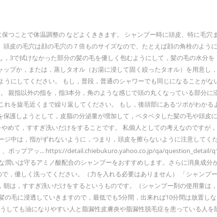
に保つことで体温調整の などよくききます。 シャンプー時に頭皮、特に毛穴
。頭皮の毛穴は顔の毛穴の７倍ものサイズなので、たとえば顔の角栓のよう
し，3で拭けなかった部分の髪の毛を優しく包むようにして，髪の毛の水分を
キャップか，または，蒸しタオル（お湯に浸して固く絞ったタオル）を用意し，
るようにしてください。 もし，普段，普通のシャワーでも同じになることがな
した。 親指以外の指を，指3本分，角のような感じで頭の丸くなっている部分に
ts reserved. これを旋毛近くまで繰り返してください。 もし，後頭部にある
保護しようとして，皮脂の分泌量が増加して，ベタベタした髪の毛や頭皮にな
ンプーをやめて，すすぎ洗いだけをすることです。 私個人としての考えなのです
ージ中は，指がずれないように，つまり，頭皮を擦らないように注意してください
tps://detail.chiebukuro.yahoo.co.jp/qa/question_
要な潤いは守るアミノ酸配合のシャンプーをおすすめします。さらに消臭成分
すので，優しく洗ってください。（力を入れる必要はありません） 「シャンプ
，朝は，すすぎ洗いだけをするというものです。（シャンプー剤の使用量は，
の毛に浸透していきますので，最低でも5分間，出来れば10分間は放置しなけ
どうしても油になりやすい人と脂漏性皮膚炎や脂漏性脱毛症を患っている人を除