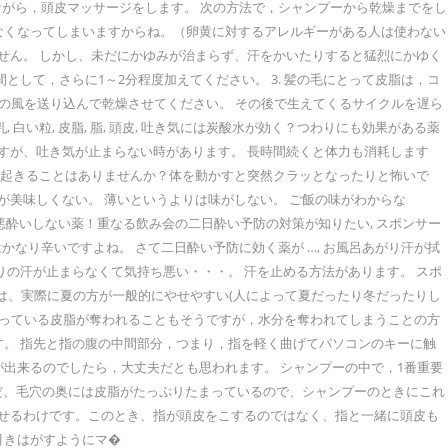
がら，頭皮マッサージをします。 次の方法で，シャンプーから乾燥までをし
なくなってしまいますからね。（卵黄に対するアレルギーがある人は使わない
ません。 しかし、未だにかゆみが治まらず、汗をかいたりすると猛烈にかゆく
して，さらに1～2分程度加えてください。 3. 髪の毛にとって皮脂は，コ
の風を送り込んで乾燥させてください。 その後で生えてくるサイクルを遅ら
乳, 白い粒, 皮脂, 脂, 頭皮, 吐き気には炭酸水が効く？つわりにも効果がある薬
すが、吐き気が止まらない時があります。 長時間続くと体力も消耗します
眩が起きることはありませんか？体を動かすと突然クラッとなったりと怖いで
が美味しくない。 薄いというよりは味がしない。 ご飯の味がわからな
る悪酔いしない薬！重なる飲み会の二日酔い予防の対策が知りたい, スポンサー
なり辛いですよね。 さて二日酔い予防に効く薬が …, お風呂あがり汗が拭
りの汗が止まらなくて気持ち悪い・・・。 汗を止める方法があります。 スポ
 では、実際に夏の方が一般的にやせやすい(人によって夏だったり冬だったりし
覆っている皮脂が奪われることもそうですが，水分を奪われてしまうことの方
す。 指先と指の腹の中間部分，つまり，指を軽く曲げてパソコンのキーに触
出来るのでしたら，大丈夫だとも思われます。 シャンプーの中で，1番重要
 ただ、毛穴の奥には皮脂がたっぷりたまっているので、シャンプーのときにこれ
寄せるわけです。このとき、指が頭皮をこするのではなく、指と一緒に頭皮も
引きはがすようにマ�