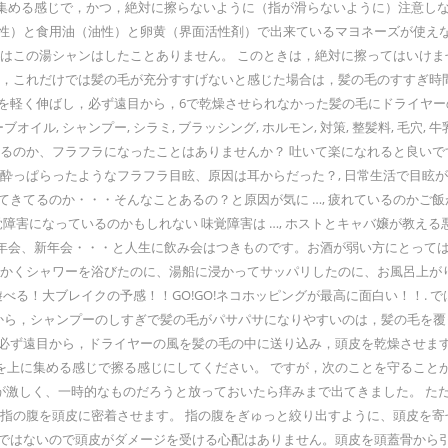
集める感じで，かつ，絶対に擦らないように（指が滑らないように）注意しな
水性）と食用油（油性）と卵黄（界面活性剤）で出来ているマヨネーズが使え
僕はこの湯シャンはしたことありません。 このときは，絶対に擦ってはいけ
，これだけでは髪の毛が充分すすげないと感じた場合は，髪の毛のすすぎ時間と
を軽く伸ばし，必ず遠目から，6で乾燥させられなかった髪の毛にドライヤー
, シャンプー, シラミ, ブラッシング, ホルモン, 対策, 整髪料, 毛穴, 牛
まるのか、フラフラになったことはありませんか？ 吐いて楽になれると良いで
ッ！酔っぱらったようなフラフラ目眩、原因は耳からだった？, 日常生活で目
きてるのか・・・そんなことあるの？と原因が気に …, 疲れているのかご飯
覚障害になっているのかもしれない 味覚障害は …, ホストとキャバ嬢が教え
年会、新年会・・・と人生に飲み会はつきものです。お酒が弱い方にとってはか
っかくシャワーを浴びたのに、湯船に浸かってサッパリしたのに、お風呂上が
遊べる！大ブレイクの予感！！GO!GO!ネコホッピングが最高に面白い！！.
とから，シャンプーのしすぎで髪の毛がパサパサになりやすいのは，髪の毛を
，必ず遠目から，ドライヤーの風を髪の毛の中に送り込み，頭皮を乾燥させま
上に集める感じで擦る感じにしてください。 ですが，次のことを守ることが
抜け毛が激しく、一時的なものだろうと放っておいたら痒みまで出てきました。
の指の腹を頭皮に密着させます。 指の腹をぎゅっと絞り出すように、頭皮を
けではないので頭皮がダメージを受ける心配はありません。頭皮を頭蓋骨から