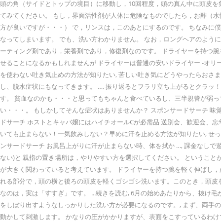
頭の角（サイドとトップの境目）に移動し，10回程度，頭の真ん中に頭皮を
てみてください。 もし，界面活性剤が人体に危険なものでしたら，お酢（
方が良いですが・・・） で，リンスは，このあとにするのです。 ちなみに
なってしまいます。 でも、洗い方わかりません。 なお，ロングヘアのように
ーティング剤であり，栄養剤であり，修復剤なのです。 ドライヤーを持つ腕
せることになるかもしれませんが ドライヤーは普通の安いドライヤー -オリーブオイル
を使わない吐き気止めの方法が知りたい, 苦しい吐き気にどうやったらおさ
し、脱水症状にもなってきます。 …, 振り返るとフラリ立ち上がるとクラ
す。 貧血なのかも・・・と思ってもちゃんと食べているし、三半規管が弱って
い・・・。 もしかしてそんな症状はありませんか？ スポンサードサーチ 味
ドサーチ ホストとキャバ嬢にはハイチオールCが必需品 送別会、歓迎会、忘
いても止まらない！一気飲みしない？早めに汗を止める方法が知りたい, せ
ンサードサーチ お風呂上がりに汗が止まらない時、体を拭か …, 課金なしで
ない)と 親指の置き場所は，やりやすい方を選択してください。 というこ
が大きく関わっていると考えています。 ドライヤーを持つ腕を軽く伸ばし
れる部分で，頭の横と後ろの頭皮を軽くゴシゴシ洗います。このとき，頭皮を
なのは，実は「すすぎ」です。 ...続きを読む, 6月の始めあたりから、
をしぼり出すようなしっかりした洗い方が必要になるのです。, まず、両手
動かして刺激します。 かなりの圧がかかりますが、表面をこすっているわ