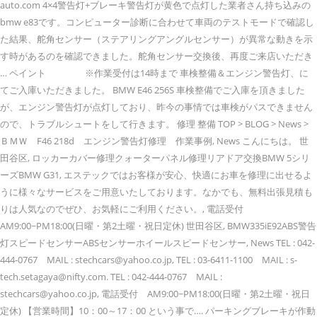
auto.com 4×4警告灯+ブレーキ警告灯が黄色で点灯した業者さん持ち込みの
bmw e83です。コンピューター診断に合わせて車両のテストモードで確認し
た結果、舵角センサー（ステアリングアングルセンサー）が異常な動きを示
す時があるのを確認できました。舵角センサー交換後、再度ご来店いただき
… ペイント ※作業受付は14時まで 車検整備＆エンジン警告灯、に
てご入庫いただきました。 BMW E46 256S 車検整備でご入庫を頂きました
が、エンジン警告灯が点灯しており、昨今の事情では車検がパスできません
ので、トラブルシュートをして行きます。 修理 整備 TOP > BLOG > News >
ＢＭＷ F46 218d エンジン警告灯修理 作業事例, News こんにちは。 世
田谷区, ロッカーカバー修理クォーターパネル修理リアドア交換BMW 5シリ
ーズBMW G31, エステックではお客様が安心、快適にお車を修理に出せるよ
うに様々なサービスをご用意いたしております。なかでも、無料出張見積も
りは人気なのでぜひ、お気軽にご利用ください。, 電話受付
AM9:00~PM18:00(日曜・第2土曜・祝日定休) 世田谷区, BMW335iE92ABS警告
灯スピードセンサーABSセンサーホイールスピードセンサー, News TEL : 042-
444-0767 MAIL : stechcars@yahoo.co.jp, TEL : 03-6411-1100 MAIL : s-
tech.setagaya@nifty.com. TEL : 042-444-0767 MAIL :
stechcars@yahoo.co.jp, 電話受付 AM9:00~PM18:00(日曜・第2土曜・祝日
定休) 【営業時間】10：00～17：00 という事で…. パーキングブレーキが作動