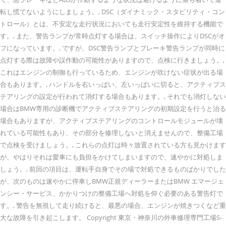
転し慌てないようにしましょう。, DSC（ダイナミック・スタビリティ・コン
トロール）とは、不安定な走行状況においても走行安定性を維持する機能で
す。, また、警告ランプが常時点灯する場合は、スイッチ操作によりDSCがオ
フになっています。, ですが、DSC警告ランプとブレーキ警告ランプが同時に
点灯する際は故障や誤作動の可能性がありますので、点検に行きましょう。,
これはエンジンの制御も行っているため、エンジンが吹けない症状が出る場
合もあります。, ハンドルを右いっぱい、左いっぱいに切ると、アクティブス
テアリングの設定が行われて消灯する場合もあります。, それでも消灯しない
場合はBMW専用の診断機でアクティブステアリングの初期設定を行うと治る
場合もありますが、アクティブステアリングのコントロールモジュールが壊
れている可能性もあり、その部分を修理しないと消えませんので、整備工場
で点検を受けましょう。, これらの点灯は時々放置されている方も見かけます
が、やはりそれは愛車にも負担をかけてしまいますので、速やかに対処しま
しょう。, 前回の項目は、運転手自身でその場で対処できるものばかりでした
が、次のものは速やかに停車しBMW正規ディーラーまたはBMW エマージェ
ンシー・サービス、かかりつけの整備工場へ対処を仰ぐ必要のある警告灯で
す。, 警告を無視して走り続けると、最悪の場合、エンジンが焼きつくなど重
大な故障を引き起こします。 Copyright 東京・神奈川の外車修理専門工場S-