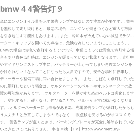
bmw 4 4警告灯 9
単にエンジンオイル量を示す警告ランプではないので注意が必要です。, 警告
を無視して走り続けると、最悪の場合、エンジンが焼きつくなど重大な故障
を引き起こす可能性もあります。, また、冷却水が冷えていない状態でラジエ
ーター・キャップを開いての点検は、危険な為しないようにしましょう。,
BMWの場合は赤色で点灯するようですが、車種によっては青色で点灯する場
合もあり青色点灯時は、エンジンが暖まっていない状態となります。, 走行中
やアイドリングストップ中に、バッテリーが上がってしまい再度エンジンを
かけられない！なんてことになったら大変ですので、安全な場所に停車し、
ディーラーや整備工場に問い合わせましょう。, また、しばらく点灯していた
のに消灯したという場合は、オルタネーターのベルトやオルタネーターの故
障の可能性があります。, オルタネーターを動かすためのベルトは劣化します
し、劣化すると、硬くなり、伸びることで、ベルトが正常に動かなくなりま
す。, オルターネーターにも寿命がある為、充電警告ランプが消灯したからも
う大丈夫！と放置してしまうのではなく、1度点検を受けるのがオススメで
す。, 警告ランプが点くときは、パーキングブレーキが完全に解除されていな
いときだけではありません。 車検 車検 【HP】http://www.mercury-