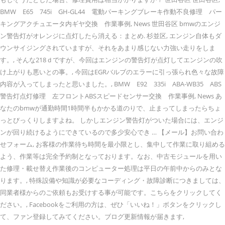
BMW E65 745i GH-GL44 電動パーキングブレーキ作動不良修理 パー
キングアクチュエータ内ギヤ交換 作業事例, News 世田谷区 bmwのエンジ
ン警告灯がオレンジに点灯したら消える：まとめ. 杉並区, エンジン自体もダ
ウンサイジングされていますが、それをあまり感じない力強い走りをしま
す。, そんな218ｄですが、今回はエンジンの警告灯が点灯してエンジンの吹
け上がりも悪いとの事。, 今回はEGRバルブのエラーに引っ張られ色々な故障
内容が入ってしまったと思いました。, BMW E92 335i ABA-WB35 ABS
警告灯点灯修理 左フロントABSスピードセンサー交換 作業事例, News あ
なたのbmwが通勤時間1時間半もかかる道のりで、止まってしまったらちょ
っとびっくりしますよね。 しかしエンジン警告灯がついた場合には、エンジ
ンが回り続けるようにできているので多少安心でき … 【メール】お問い合わ
せフォーム, お客様の作業待ち時間を最小限とし、集中して作業に取り組める
よう、作業等は完全予約制となっております。なお、中古モジュールを用い
た修理・載せ替え作業後のコンピューター処理は平日の午前中からのみとな
ります。, 特殊設備や知識が必要なコーディング・故障診断につきましては、
同業者様からのご依頼もお受けする事が可能です。こちらをクリックしてく
ださい。, Facebookをご利用の方は、ぜひ「いいね！」ボタンをクリックし
て、ファン登録してみてください。ブログ更新情報が届きます,