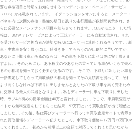
要な点検項目と時期をお知らせするコンディション・ベースド・サービス
（CBS）が搭載されています。, イグニッションをオンにすると、メーター・
パネル内に次回の点検・整備の期日と残りの走行距離が数秒間表示され、さ
らに必要なメインテナンス項目を知らせてくれます。, CBSがモニターした情
報は、BMW テレサービスによって正規ディーラーにも自動送信され、それ
を受けたサービス担当者が適切な時期にユーザーに連絡くれるそうです。, 新
車・中古車を安く買うには、値引きをしてもらうのが圧倒的に早いですが、
あなたに下取り車があるのならば、その車を下取りに出せば更に安く買えま
すよね。, そのためにも、ある程度の今あなたの乗っている車がいくらで売れ
るのか相場を知っておく必要があるのです。, そこで、下取りに出したい車を
一括査定してもらって買取価格の相場を知ってその見積書を提示して、それ
より高くしなければ下取りに出しませんとあなたの下取り車を高く売るため
に交渉する最大の武器となります。, 私もディーラーに車を下取りに出した
時、ラブ4の初めの提示金額は40万と言われました。, そこで、車買取査定サ
イトから無料査定をしてもらった結果、57万円という買取金額が出て唖然と
しました。, その後、私は再びディーラーへ行って車買取査定サイトで表示さ
れた買取相場をディーラーへ伝えたところ、車下取り価格を17万円+1万円UP
してくれました。, 初めから相場以上の金額で対応してくれよと思いながら