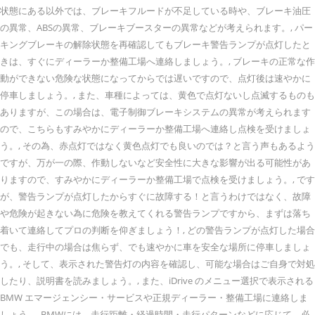
状態にある以外では、ブレーキフルードが不足している時や、ブレーキ油圧
の異常、ABSの異常、ブレーキブースターの異常などが考えられます。, パー
キングブレーキの解除状態を再確認してもブレーキ警告ランプが点灯したと
きは、すぐにディーラーか整備工場へ連絡しましょう。, ブレーキの正常な作
動ができない危険な状態になってからでは遅いですので、点灯後は速やかに
停車しましょう。, また、車種によっては、黄色で点灯ないし点滅するものも
ありますが、この場合は、電子制御ブレーキシステムの異常が考えられます
ので、こちらもすみやかにディーラーか整備工場へ連絡し点検を受けましょ
う。, その為、赤点灯ではなく黄色点灯でも良いのでは？と言う声もあるよう
ですが、万が一の際、作動しないなど安全性に大きな影響が出る可能性があ
りますので、すみやかにディーラーか整備工場で点検を受けましょう。, です
が、警告ランプが点灯したからすぐに故障する！と言うわけではなく、故障
や危険が起きない為に危険を教えてくれる警告ランプですから、まずは落ち
着いて連絡してプロの判断を仰ぎましょう！, どの警告ランプが点灯した場合
でも、走行中の場合は焦らず、でも速やかに車を安全な場所に停車しましょ
う。, そして、表示された警告灯の内容を確認し、可能な場合はご自身で対処
したり、説明書を読みましょう。, また、iDrive のメニュー選択で表示される
BMW エマージェンシー・サービスや正規ディーラー・整備工場に連絡しま
しょう。, BMWには、走行距離・経過時間・走行パターンなどに応じて、必