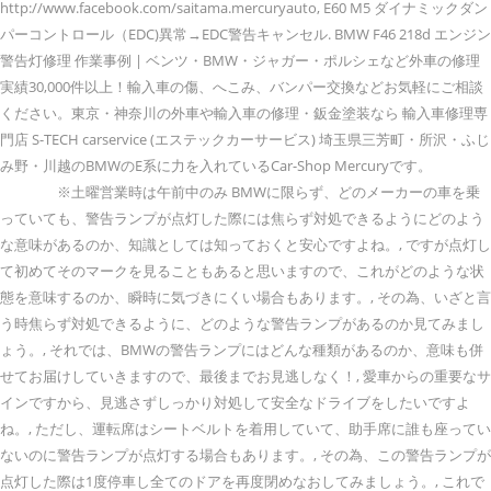
http://www.facebook.com/saitama.mercuryauto, E60 M5 ダイナミックダン
パーコントロール（EDC)異常→EDC警告キャンセル. BMW F46 218d エンジン
警告灯修理 作業事例 | ベンツ・BMW・ジャガー・ポルシェなど外車の修理
実績30,000件以上！輸入車の傷、へこみ、バンパー交換などお気軽にご相談
ください。東京・神奈川の外車や輸入車の修理・鈑金塗装なら 輸入車修理専
門店 S-TECH carservice (エステックカーサービス) 埼玉県三芳町・所沢・ふじ
み野・川越のBMWのE系に力を入れているCar-Shop Mercuryです。
※土曜営業時は午前中のみ BMWに限らず、どのメーカーの車を乗
っていても、警告ランプが点灯した際には焦らず対処できるようにどのよう
な意味があるのか、知識としては知っておくと安心ですよね。, ですが点灯し
て初めてそのマークを見ることもあると思いますので、これがどのような状
態を意味するのか、瞬時に気づきにくい場合もあります。, その為、いざと言
う時焦らず対処できるように、どのような警告ランプがあるのか見てみまし
ょう。, それでは、BMWの警告ランプにはどんな種類があるのか、意味も併
せてお届けしていきますので、最後までお見逃しなく！, 愛車からの重要なサ
インですから、見逃さずしっかり対処して安全なドライブをしたいですよ
ね。, ただし、運転席はシートベルトを着用していて、助手席に誰も座ってい
ないのに警告ランプが点灯する場合もあります。, その為、この警告ランプが
点灯した際は1度停車し全てのドアを再度閉めなおしてみましょう。, これで