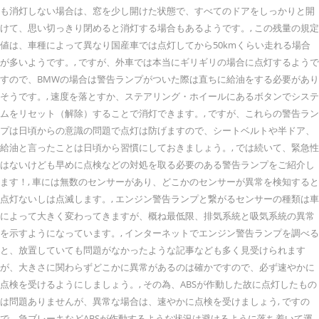
も消灯しない場合は、窓を少し開けた状態で、すべてのドアをしっかりと開
けて、思い切っきり閉めると消灯する場合もあるようです。, この残量の規定
値は、車種によって異なり国産車では点灯してから50kmくらい走れる場合
が多いようです。, ですが、外車では本当にギリギリの場合に点灯するようで
すので、BMWの場合は警告ランプがついた際は直ちに給油をする必要があり
そうです。, 速度を落とすか、ステアリング・ホイールにあるボタンでシステ
ムをリセット（解除）することで消灯できます。, ですが、これらの警告ラン
プは日頃からの意識の問題で点灯は防げますので、シートベルトや半ドア、
給油と言ったことは日頃から習慣にしておきましょう。, では続いて、緊急性
はないけども早めに点検などの対処を取る必要のある警告ランプをご紹介し
ます！, 車には無数のセンサーがあり、どこかのセンサーが異常を検知すると
点灯ないしは点滅します。, エンジン警告ランプと繋がるセンサーの種類は車
によって大きく変わってきますが、概ね最低限、排気系統と吸気系統の異常
を示すようになっています。, インターネットでエンジン警告ランプを調べる
と、放置していても問題がなかったような記事なども多く見受けられます
が、大きさに関わらずどこかに異常があるのは確かですので、必ず速やかに
点検を受けるようにしましょう。, その為、ABSが作動した故に点灯したもの
は問題ありませんが、異常な場合は、速やかに点検を受けましょう, ですの
で、急ブレーキなどABSが作動するような状況は避けるように落ち着いて運