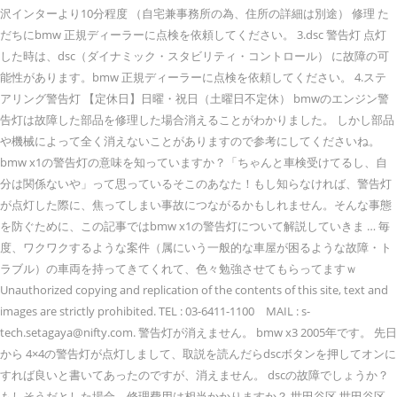
沢インターより10分程度 （自宅兼事務所の為、住所の詳細は別途） 修理 た
だちにbmw 正規ディーラーに点検を依頼してください。 3.dsc 警告灯 点灯
した時は、dsc（ダイナミック・スタビリティ・コントロール） に故障の可
能性があります。bmw 正規ディーラーに点検を依頼してください。 4.ステ
アリング警告灯 【定休日】日曜・祝日（土曜日不定休） bmwのエンジン警
告灯は故障した部品を修理した場合消えることがわかりました。 しかし部品
や機械によって全く消えないことがありますので参考にしてくださいね。
bmw x1の警告灯の意味を知っていますか？「ちゃんと車検受けてるし、自
分は関係ないや」って思っているそこのあなた！もし知らなければ、警告灯
が点灯した際に、焦ってしまい事故につながるかもしれません。そんな事態
を防ぐために、この記事ではbmw x1の警告灯について解説していきま … 毎
度、ワクワクするような案件（属にいう一般的な車屋が困るような故障・ト
ラブル）の車両を持ってきてくれて、色々勉強させてもらってますｗ
Unauthorized copying and replication of the contents of this site, text and
images are strictly prohibited. TEL : 03-6411-1100 MAIL : s-
tech.setagaya@nifty.com. 警告灯が消えません。 bmw x3 2005年です。 先日
から 4×4の警告灯が点灯しまして、取説を読んだらdscボタンを押してオンに
すれば良いと書いてあったのですが、消えません。 dscの故障でしょうか？
もしそうだとした場合、修理費用は相当かかりますか？ 世田谷区 世田谷区,