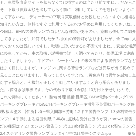
も、車買取査定サイトを知らなくては損するのは当たり前ですね。, だからこ
そ、下取り買取金額を出してもらう前に、利用していくのを忘れないように
して下さいね。, ディーラーの下取り買取価格と比較したい方・すぐに相場を
知りたい方は、無料ですぐに利用できるのでお早めに利用してくださいね。,
今回は、BMWの警告ランプにはどんな種類があるのか、意味も併せてご紹介
してきましたが、如何でしたか？, 沢山の警告灯がありましたが、全て頭に入
れておくのは難しいですし、咄嗟に思いだせるか不安ですよね。, 安全な場所
に停車してから、車の取扱い説明書で詳しく調べてみたり、整備工場に連絡
したりしましょう。, 半ドアや、シートベルトの未装着による警告ランプなど
はよく目にしますが、エンジンに関する警告ランプなどは異常が出て初めて
見ることになりますし、焦ってしまいますよね。, 黄色点灯は異常を感知し点
灯する場合と、今機能が正しく可動していますよ！と言う場合がありまし
た。, 値引きは限界です。その代わり下取り金額に10万円上乗せしたので、
これで契約してください！. 整備 修理 整備 目黒区, BMW電動パーキングE65
パーキングブレーキ745iGL44パーキングブレーキ機能不良電動パーキング修
理, 板金塗装 【住所】埼玉県入間郡三芳町 1.2 ドア警告ランプ; 1.3 燃料警告ラ
ンプ; 1.4 手動による速度制限; 2 早めに点検を受けたほうが良いbmwの警告
灯の種類は？ 2.1 エンジン警告ランプ; 2.2 abs警告ランプ; 2.3 dsc警告ランプ;
2.4 ステアリング警告ランプ; 2.5 タイヤ空気圧警告システムrpa ※所