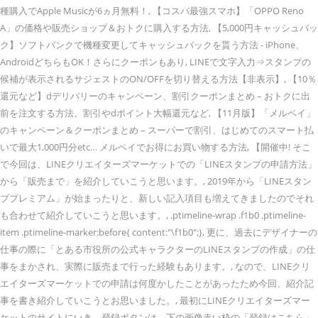
種購入でApple Musicが6ヵ月無料！, 【コスパ最強スマホ】「OPPO Reno
A」の価格や販売ショップ＆おトクに購入する方法, 【5,000円キャッシュバッ
ク】ソフトバンクで機種変更してキャッシュバックを貰う方法 - iPhone、
AndroidどちらもOK！さらにクーポンもあり, LINEで文字入力⇒スタンプの
候補が表示されるサジェストのON/OFFを切り替える方法【非表示】, 【10％
還元など】dデリバリーのキャンペーン、割引クーポンまとめ – おトクに出
前を注文する方法。割引やdポイント大幅還元など, 【11月版】「メルペイ」
のキャンペーン＆クーポンまとめ – スーパーで割引、はじめてのスマート払
いで最大1,000円分etc… メルペイでお得にお買い物する方法, 【開催中! そこ
で今回は、LINEクリエイターズマーケットでの「LINEスタンプの申請方法」
から「販売まで」を紹介していこうと思います。, 2019年から「LINEスタン
ププレミアム」が始まったりと、新しい記入項目も増えてきましたのでそれ
も合わせて紹介していこうと思います。, .ptimeline-wrap .f1b0 .ptimeline-
item .ptimeline-marker:before{ content:"\f1b0";}, 更に、過去にデザイナーの
仕事の際に「とある市役所の公式キャラクターのLINEスタンプの作成」の仕
事をまかされ、実際に販売まで行った経験もあります。, なので、LINEクリ
エイターズマーケットでの申請は何度かしたことがあったため今回、紹介記
事を書き紹介していこうとお思いました。, 最初にLINEクリエイターズマー
ケットのサイトにいき、登録ボタンは、下の画像赤い枠の「登録はこちら」