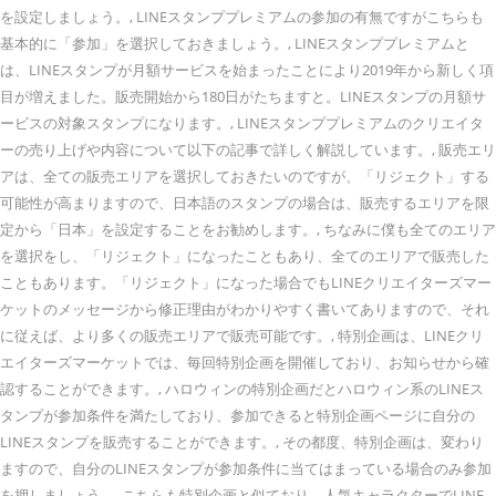
を設定しましょう。, LINEスタンププレミアムの参加の有無ですがこちらも
基本的に「参加」を選択しておきましょう。, LINEスタンププレミアムと
は、LINEスタンプが月額サービスを始まったことにより2019年から新しく項
目が増えました。販売開始から180日がたちますと。LINEスタンプの月額サ
ービスの対象スタンプになります。, LINEスタンププレミアムのクリエイタ
ーの売り上げや内容について以下の記事で詳しく解説しています。, 販売エリ
アは、全ての販売エリアを選択しておきたいのですが、「リジェクト」する
可能性が高まりますので、日本語のスタンプの場合は、販売するエリアを限
定から「日本」を設定することをお勧めします。, ちなみに僕も全てのエリア
を選択をし、「リジェクト」になったこともあり、全てのエリアで販売した
こともあります。「リジェクト」になった場合でもLINEクリエイターズマー
ケットのメッセージから修正理由がわかりやすく書いてありますので、それ
に従えば、より多くの販売エリアで販売可能です。, 特別企画は、LINEクリ
エイターズマーケットでは、毎回特別企画を開催しており、お知らせから確
認することができます。, ハロウィンの特別企画だとハロウィン系のLINEス
タンプが参加条件を満たしており、参加できると特別企画ページに自分の
LINEスタンプを販売することができます。, その都度、特別企画は、変わり
ますので、自分のLINEスタンプが参加条件に当てはまっている場合のみ参加
を押しましょう。, こちらも特別企画と似ており、人気キャラクターでLINE