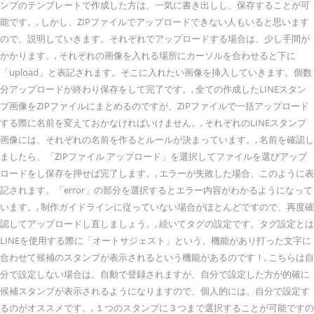
ンプのテンプレートで作成した方は、一気に書き出しし、保存することが可
能です。, しかし、ZIPファイルでアップロードできない人もいると思います
ので、説明していきます。それぞれでアップロードする場合は、少し手間が
かかります。, それぞれの画像を入れる場所にカーソルを合わせると下に
「upload」と表記されます。そこに入れたい画像を挿入していきます。個数
分アップロードが終わり保存をして完了です。, 全ての作成したLINEスタン
プ画像をZIPファイルにまとめるのですが、ZIPファイルで一括アップロード
する際に名前を変えておかなければいけません。, それぞれのLINEスタンプ
画像には、それぞれの名前を作るとルールが決まっています。, 名前を確認し
ましたら、「ZIPファイル アップロード」を選択してファイルを選びアップ
ロードをし保存を押せば完了します。, エラーが失敗した場合、このように表
記されます。「error」の部分を選択するとエラー内容がわかるようになって
います。, 制作ガイドラインに従っていない場合がほとんどですので、再度確
認してアップロードし直しましょう。, 続いてタグの設定です。タグ設定とは
LINEを使用する際に「オートサジェスト」という、機能があり打った文字に
合わせて候補のスタンプが表示されるという機能があるのです！, こちらは自
分で設定しない場合は、自動で登録されますが、自分で設定した方が的確に
候補スタンプが表示されるようになりますので、個人的には、自分で設定す
るのがオススメです。, １つのスタンプに３つまで選択することが可能ですの