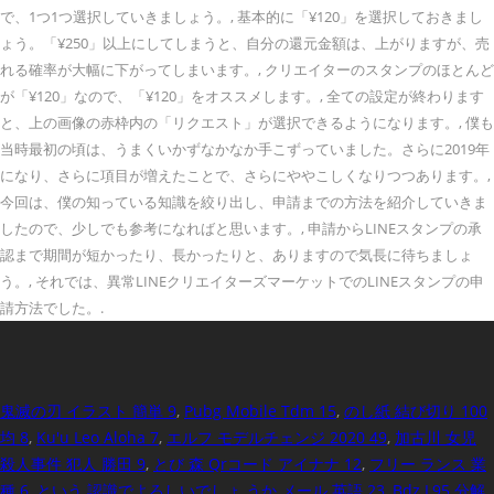
で、1つ1つ選択していきましょう。, 基本的に「¥120」を選択しておきまし
ょう。「¥250」以上にしてしまうと、自分の還元金額は、上がりますが、売
れる確率が大幅に下がってしまいます。, クリエイターのスタンプのほとんど
が「¥120」なので、「¥120」をオススメします。, 全ての設定が終わります
と、上の画像の赤枠内の「リクエスト」が選択できるようになります。, 僕も
当時最初の頃は、うまくいかずなかなか手こずっていました。さらに2019年
になり、さらに項目が増えたことで、さらにややこしくなりつつあります。,
今回は、僕の知っている知識を絞り出し、申請までの方法を紹介していきま
したので、少しでも参考になればと思います。, 申請からLINEスタンプの承
認まで期間が短かったり、長かったりと、ありますので気長に待ちましょ
う。, それでは、異常LINEクリエイターズマーケットでのLINEスタンプの申
請方法でした。.
鬼滅の刃 イラスト 簡単 9
,
Pubg Mobile Tdm 15
,
のし紙 結び切り 100
均 8
,
Ku'u Leo Aloha 7
,
エルフ モデルチェンジ 2020 49
,
加古川 女児
殺人事件 犯人 勝田 9
,
とび 森 Qrコード アイナナ 12
,
フリー ランス 業
種 6
,
という 認識でよろしいでしょ うか メール 英語 23
,
Bdz L95 分解