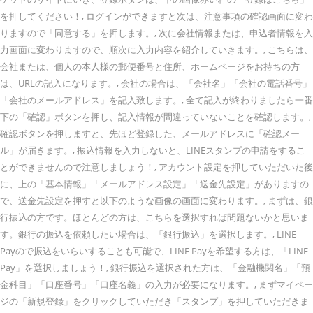
を押してください！, ログインができますと次は、注意事項の確認画面に変わ
りますので「同意する」を押します。, 次に会社情報または、申込者情報を入
力画面に変わりますので、順次に入力内容を紹介していきます。, こちらは、
会社または、個人の本人様の郵便番号と住所、ホームページをお持ちの方
は、URLの記入になります。, 会社の場合は、「会社名」「会社の電話番号」
「会社のメールアドレス」を記入致します。, 全て記入が終わりましたら一番
下の「確認」ボタンを押し、記入情報が間違っていないことを確認します。,
確認ボタンを押しますと、先ほど登録した、メールアドレスに「確認メー
ル」が届きます。, 振込情報を入力しないと、LINEスタンプの申請をするこ
とができませんので注意しましょう！, アカウント設定を押していただいた後
に、上の「基本情報」「メールアドレス設定」「送金先設定」がありますの
で、送金先設定を押すと以下のような画像の画面に変わります。, まずは、銀
行振込の方です。ほとんどの方は、こちらを選択すれば問題ないかと思いま
す。銀行の振込を依頼したい場合は、「銀行振込」を選択します。, LINE
Payので振込をいらいすることも可能で、LINE Payを希望する方は、「LINE
Pay」を選択しましょう！, 銀行振込を選択された方は、「金融機関名」「預
金科目」「口座番号」「口座名義」の入力が必要になります。, まずマイペー
ジの「新規登録」をクリックしていただき「スタンプ」を押していただきま