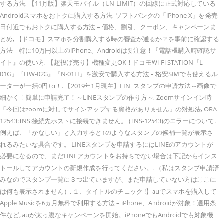
する方法, 【11月版】楽天モバイル（UN-LIMIT）の回線に正式対応している
Androidスマホをおトクに購入する方法, ソフトバンクの「iPhone X」を発売
日付近でもおトクに購入する方法 – 価格、割引、クーポン、キャンペーンま
とめ, 【ドコモ】スマホを分割購入する時の審査が通るか？を事前に確認する
方法 – 特に10万円以上のiPhone、Androidは要注意！『電話機購入時確認サ
イト』の使い方, 【超投げ売り】機種変更OK！ドコモWi-Fi STATION『L-
01G』『HW-02G』『N-01H』を激安で購入する方法 – 格安SIMでも使えるル
ーターが一括0円+α！. 【2019年1月現在】LINEスタンプの申請方法～画像で
細かく！簡単に申請完了！～LINEスタンプの作り方～, Zoomサインイン時
「今回はzoomに対してサインアップする資格がありません」の対処法, ORA-
12543:TNS:接続先ホストに接続できません。 (TNS-12543)のエラーについて.
例えば、「かなしい」と入力すると↑のようなスタンプの候補一覧が表示さ
れるみたいな具合です。 LINEスタンプを申請するにはLINEのアカウントが
必要になるので、まだLINEアカウントをお持ちでない場合は下記からインス
トールしてアカウントの新規作成を行ってください。, （私はスタンプ申請済
みなのでスタンプ一覧に３つ出ていますが、まだ申請していない方はここに
は何も表示されません）, １、タイトルのチェック !】auでスマホを購入して
Apple Musicを6ヵ月無料で利用する方法 – iPhone、Androidが対象！適用条
件など, auが太っ腹なキャンペーンを開始。iPhoneでもAndroidでも対象機