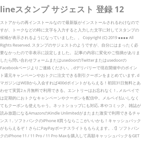
lineスタンプ サジェスト 登録 12
ストアからの再インストールなので最新版がインストールされるわけなので
すが、トークなどの時に文字を入力すると入力した文字に対してスタンプの
候補が表示されるようになっていました。。 Copyright (C) 2019 ●●●● All
Rights Reserved. スタンプのサジェストのようですが、自分にはまったく必
要なかったので非表示に設定しました。 記事の内容に変化やご指摘がありま
したら問い合わせフォームまたはusedoorのTwitterまたはusedoorの
Facebookページよりご連絡ください。, dデリバリーで現在開催中のポイン
ト還元キャンペーンやおトクに注文できる割引クーポンをまとめています, d
マガジンはWEBから入会すれば400dポイントがもらえる！初回31日無料とあ
わせて実質2ヵ月無料で利用できる。エントリーはお忘れなく！, メルペイで
は定期的におトクなキャンペーンやクーポンを配信中。メルペイ払いしなく
てもクーポンも使えちゃう。ネットショップにも対応, 本やコミック、雑誌が
読み放題になるAmazonのKindle Unlimitedがまたまた激安で利用できるチャ
ンス！, ソフトバンクのiPhone 8買うならここがいいかも！キャッシュバック
がもらえるぞ！さらにPayPayボーナスライトももらえます。. !】ソフトバン
クのiPhone 11 / 11 Pro / 11 Pro Maxを購入して高額キャッシュバックをGET