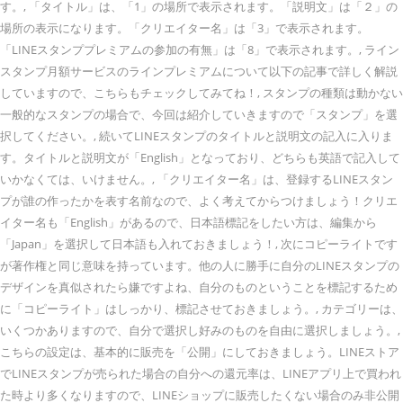
す。, 「タイトル」は、「1」の場所で表示されます。「説明文」は「２」の
場所の表示になります。「クリエイター名」は「3」で表示されます。
「LINEスタンププレミアムの参加の有無」は「8」で表示されます。, ライン
スタンプ月額サービスのラインプレミアムについて以下の記事で詳しく解説
していますので、こちらもチェックしてみてね！, スタンプの種類は動かない
一般的なスタンプの場合で、今回は紹介していきますので「スタンプ」を選
択してください。, 続いてLINEスタンプのタイトルと説明文の記入に入りま
す。タイトルと説明文が「English」となっており、どちらも英語で記入して
いかなくては、いけません。, 「クリエイター名」は、登録するLINEスタン
プが誰の作ったかを表す名前なので、よく考えてからつけましょう！クリエ
イター名も「English」があるので、日本語標記をしたい方は、編集から
「Japan」を選択して日本語も入れておきましょう！, 次にコピーライトです
が著作権と同じ意味を持っています。他の人に勝手に自分のLINEスタンプの
デザインを真似されたら嫌ですよね、自分のものということを標記するため
に「コピーライト」はしっかり、標記させておきましょう。, カテゴリーは、
いくつかありますので、自分で選択し好みのものを自由に選択しましょう。,
こちらの設定は、基本的に販売を「公開」にしておきましょう。LINEストア
でLINEスタンプが売られた場合の自分への還元率は、LINEアプリ上で買われ
た時より多くなりますので、LINEショップに販売したくない場合のみ非公開