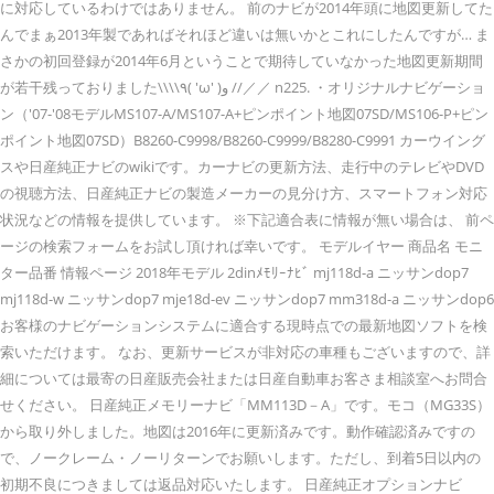
に対応しているわけではありません。 前のナビが2014年頭に地図更新してた
んでまぁ2013年製であればそれほど違いは無いかとこれにしたんですが… ま
さかの初回登録が2014年6月ということで期待していなかった地図更新期間
が若干残っておりました\\\\٩( 'ω' )و //／／ n225. ・オリジナルナビゲーショ
ン（'07-'08モデルMS107-A/MS107-A+ピンポイント地図07SD/MS106-P+ピン
ポイント地図07SD）B8260-C9998/B8260-C9999/B8280-C9991 カーウイング
スや日産純正ナビのwikiです。カーナビの更新方法、走行中のテレビやDVD
の視聴方法、日産純正ナビの製造メーカーの見分け方、スマートフォン対応
状況などの情報を提供しています。 ※下記適合表に情報が無い場合は、 前ペ
ージの検索フォームをお試し頂ければ幸いです。 モデルイヤー 商品名 モニ
ター品番 情報ページ 2018年モデル 2dinﾒﾓﾘｰﾅﾋﾞ mj118d-a ニッサンdop7
mj118d-w ニッサンdop7 mje18d-ev ニッサンdop7 mm318d-a ニッサンdop6
お客様のナビゲーションシステムに適合する現時点での最新地図ソフトを検
索いただけます。 なお、更新サービスが非対応の車種もございますので、詳
細については最寄の日産販売会社または日産自動車お客さま相談室へお問合
せください。 日産純正メモリーナビ「MM113D－A」です。モコ（MG33S）
から取り外しました。地図は2016年に更新済みです。動作確認済みですの
で、ノークレーム・ノーリターンでお願いします。ただし、到着5日以内の
初期不良につきましては返品対応いたします。 日産純正オプションナビ