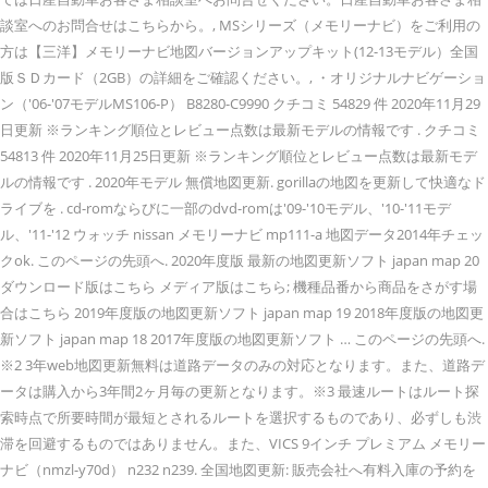
談室へのお問合せはこちらから。, MSシリーズ（メモリーナビ）をご利用の
方は【三洋】メモリーナビ地図バージョンアップキット(12-13モデル）全国
版ＳＤカード（2GB）の詳細をご確認ください。, ・オリジナルナビゲーショ
ン（'06-'07モデルMS106-P） B8280-C9990 クチコミ 54829 件 2020年11月29
日更新 ※ランキング順位とレビュー点数は最新モデルの情報です . クチコミ
54813 件 2020年11月25日更新 ※ランキング順位とレビュー点数は最新モデ
ルの情報です . 2020年モデル 無償地図更新. gorillaの地図を更新して快適なド
ライブを . cd-romならびに一部のdvd-romは'09-'10モデル、'10-'11モデ
ル、'11-'12 ウォッチ nissan メモリーナビ mp111-a 地図データ2014年チェッ
クok. このページの先頭へ. 2020年度版 最新の地図更新ソフト japan map 20
ダウンロード版はこちら メディア版はこちら; 機種品番から商品をさがす場
合はこちら 2019年度版の地図更新ソフト japan map 19 2018年度版の地図更
新ソフト japan map 18 2017年度版の地図更新ソフト … このページの先頭へ.
※2 3年web地図更新無料は道路データのみの対応となります。また、道路デ
ータは購入から3年間2ヶ月毎の更新となります。※3 最速ルートはルート探
索時点で所要時間が最短とされるルートを選択するものであり、必ずしも渋
滞を回避するものではありません。また、VICS 9インチ プレミアム メモリー
ナビ（nmzl-y70d） n232 n239. 全国地図更新: 販売会社へ有料入庫の予約を