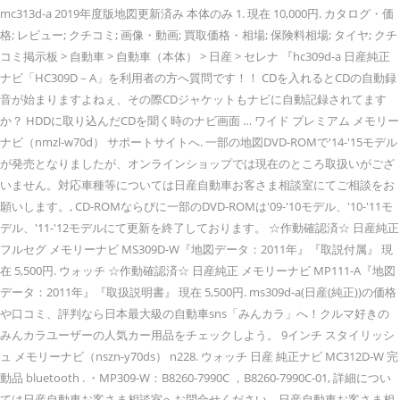
mc313d-a 2019年度版地図更新済み 本体のみ 1. 現在 10,000円. カタログ・価
格; レビュー; クチコミ; 画像・動画; 買取価格・相場; 保険料相場; タイヤ; クチ
コミ掲示板 > 自動車 > 自動車（本体） > 日産 > セレナ 『hc309d-a 日産純正
ナビ「HC309D－A」を利用者の方へ質問です！！ CDを入れるとCDの自動録
音が始まりますよねぇ、その際CDジャケットもナビに自動記録されてます
か？ HDDに取り込んだCDを聞く時のナビ画面 … ワイド プレミアム メモリー
ナビ（nmzl-w70d） サポートサイトへ. 一部の地図DVD-ROMで'14-'15モデル
が発売となりましたが、オンラインショップでは現在のところ取扱いがござ
いません。対応車種等については日産自動車お客さま相談室にてご相談をお
願いします。, CD-ROMならびに一部のDVD-ROMは'09-'10モデル、'10-'11モ
デル、'11-'12モデルにて更新を終了しております。 ☆作動確認済☆ 日産純正
フルセグ メモリーナビ MS309D-W『地図データ：2011年』『取説付属』 現
在 5,500円. ウォッチ ☆作動確認済☆ 日産純正 メモリーナビ MP111-A『地図
データ：2011年』『取扱説明書』 現在 5,500円. ms309d-a(日産(純正))の価格
や口コミ、評判なら日本最大級の自動車sns「みんカラ」へ！クルマ好きの
みんカラユーザーの人気カー用品をチェックしよう。 9インチ スタイリッシ
ュ メモリーナビ（nszn-y70ds） n228. ウォッチ 日産 純正ナビ MC312D-W 完
動品 bluetooth . ・MP309-W：B8260-7990C ，B8260-7990C-01, 詳細につい
ては日産自動車お客さま相談室へお問合せください。日産自動車お客さま相