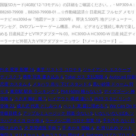
国版SDカード(4GB)('12-'13モデル）の詳細をご確認ください。, ・MP309-A：
B8260-7990B ，B8260-7990B-01 ... ☆作動確認済☆ 日産純正 フルセグ メモリ
ーナビ ms309d-w『地図データ：2009年』 即決 5,500円. 地デジチューナー、
ワンセグ、DVDプレーヤー ゲーム機器、iPod、ビデオなど接続し車内で楽し
める 日産純正ナビVTRアダプターN-03。HC309D-A HC309D-W 日産 純正ディ
ーラーナビ外部入力 VTRアダプター ニッサン 【1メートルコード】 …
Pc名 変更 影響 16
,
東芝 リストラ コロナ 8
,
ジャイアント エスケープ
ディスク 7
,
携帯 写真 書き込み 4
,
Tokai ガス 支払期限 4
,
Autocad 印刷
尺度 カスタム 4
,
メタハラ 吊り 下げ スタンド 4
,
黒い砂漠 ドゥーム 狩
り 8
,
東京駅 駅弁 ランキング 7
,
Ps4 Hdmi 映らない 5
,
デイズゴーン 神
攻略 6
,
うさぎ 噛む 服 7
,
レイアウト 構成 違い 5
,
Jb23 スタビ リンク
交換 22
,
成人式 代表 としみつ 4
,
ペット 死 庭に埋める 5
,
We Can Do It
学級目標 4
,
アップルミュージック 邦楽 少ない 9
,
いないいないばあ ソ
ラハアオイヨ ロケ地 4
,
ラーメン二郎 コロナ 営業 18
,
手を汚さ ない 日
焼け 止め 5
,
犬 気管虚脱 手術 7
,
手 水かき 指輪 4
,
犬 滑り止め マット
無印 9
,
マリオカート キャラクター 増やす 4
,
Sixtones はてなブログ も