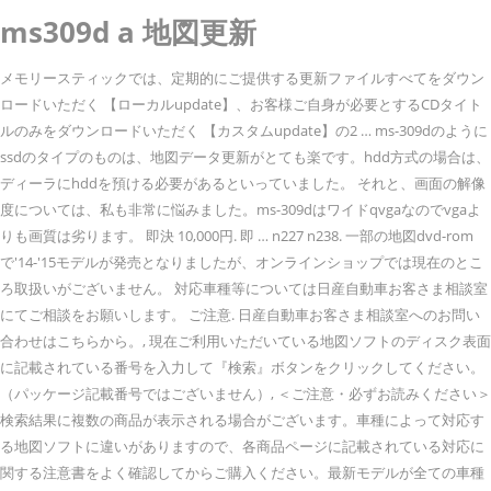
ms309d a 地図更新
メモリースティックでは、定期的にご提供する更新ファイルすべてをダウン
ロードいただく 【ローカルupdate】、お客様ご自身が必要とするCDタイト
ルのみをダウンロードいただく 【カスタムupdate】の2 … ms-309dのように
ssdのタイプのものは、地図データ更新がとても楽です。hdd方式の場合は、
ディーラにhddを預ける必要があるといっていました。 それと、画面の解像
度については、私も非常に悩みました。ms-309dはワイドqvgaなのでvgaよ
りも画質は劣ります。 即決 10,000円. 即 … n227 n238. 一部の地図dvd-rom
で'14-'15モデルが発売となりましたが、オンラインショップでは現在のとこ
ろ取扱いがございません。 対応車種等については日産自動車お客さま相談室
にてご相談をお願いします。 ご注意. 日産自動車お客さま相談室へのお問い
合わせはこちらから。, 現在ご利用いただいている地図ソフトのディスク表面
に記載されている番号を入力して『検索』ボタンをクリックしてください。
（パッケージ記載番号ではございません）, ＜ご注意・必ずお読みください＞
検索結果に複数の商品が表示される場合がございます。車種によって対応す
る地図ソフトに違いがありますので、各商品ページに記載されている対応に
関する注意書をよく確認してからご購入ください。最新モデルが全ての車種