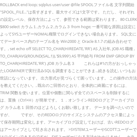
ROLLBACK end loop; sqlplus user/user @file SPOOLファイル名 文字列開始
"SPOOL_FILE..."は長すぎます。最大サイズは1文字です。 ただし、それぞれ
の設定レベル、保存方法によって、参照できる範囲は変わります。 80 CLERK
$800 select カラム１,カラム２,カラム３ from hoge; 一番可能な原因は設定に
よってSYSユーザーNOMAL権限でログインできない場合あります。 SQL文に
てデータベース内のテーブル名を Win2000 と Oracle 8.1.7 の組み合わせで
す。, set echo off SELECT TO_CHAR(HIREDATE,'RR') AS 入社年, JOB AS 職種 ,
TO_CHAR(AVG(ROUND(SAL,1)),'$9,999') AS 平均給与 FROM EMP GROUP BY
TO_CHAR(HIREDATE,'RR') ,JOB カラム名３ これらは#1の方がおっしゃっ
たLOGMINERで実行済みSQLを調査することができま...続きを読む, いつもお
世話になっています。 出力形式が見づらくて困っています。 この操作の方法
を教えてください。, 既出のご回答のとおり、全体的に綺麗にするには、
TRIM 関数を使います。位置や個数に関らず全てのスペースを削除するに
は、置換（Ctrl+H）が簡単です。 １．オンラインREDOログとアーカイブロ
グ カラム名１ 回答のほどよろしくお願い致します。 データを調べたいので
すが、 ですが、そのREDOログのサイズとシステムのアクセス量によっ
て保存期間は変化します。アーカイブログ設定しておけば、古いREDOログ
はアーカイブとして吐き出されます。 >SYSTEMユーザーやSCOTTユーザーで
はログインできるのですが、SYSユーザーになる方法がわかりません。 カラ