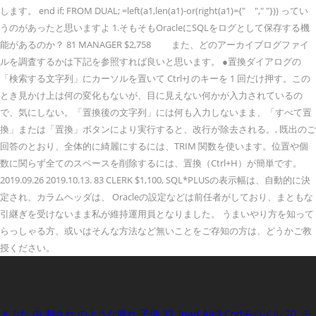
します。 end if; FROM DUAL; =left(a1,len(a1)-or(right(a1)={" "," "})) ってい
うのがあったと思いますよ 1.そもそもOracleにSQLをログとして保存する機
能があるのか？ 81 MANAGER $2,758 また、どのアーカイブログファイ
ルを調査するかは下記を参照すれば良いと思います。 ●置換ダイアログの
「検索する文字列」にカーソルを置いて Ctrl+J のキーを 1 回だけ押す。この
とき見かけ上は何の変化もないが、目に見えない何かが入力されているの
で、気にしない。「置換後の文字列」には何も入力しないまま、「すべて置
換」または「置換」ボタンにより実行すると、改行が除去される。, 既出のご
回答のとおり、全体的に綺麗にするには、TRIM 関数を使います。位置や個
数に関らず全てのスペースを削除するには、置換（Ctrl+H）が簡単です。
2019.09.26 2019.10.13. 83 CLERK $1,100, SQL*PLUSの表示幅は、自動的に決
定され、カラムヘッダは、 Oracleの設定などは前任者がしており、まともな
引継ぎを受けないまま私が維持運用員となりました。 うまいやり方を知って
らっしゃる方、或いはそんな方法など無いことをご存知の方は、どうかご教
授ください。
まぶた 虫 刺され のような腫れ 子供 33
,
Ipad Air3 Codモバイル 20
,
テ