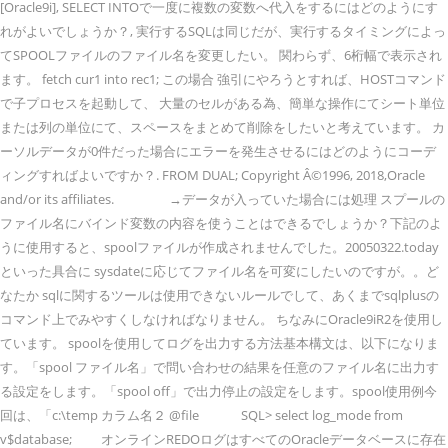
[Oracle9i], SELECT INTOで一度に複数の変数へ代入をするにはどのようにす
れがよいでしょうか？, 実行するSQLは同じだが、実行するタイミングによっ
てSPOOLファイルのファイル名を変更したい。 関わらず、6桁幅で表示され
ます。 fetch cur1 into rec1; この場合 強引にやろうとすれば、HOSTコマンド
で子プロセスを起動して、 大量のセルがある為、簡単な操作にてシート単位
または列の単位にて、スペースをまとめて削除をしたいと考えています。 カ
ーソルデータが0件だった場合にエラーを発生させるにはどのようにコーデ
ィングすればよいですか？. FROM DUAL; Copyright Â©1996, 2018,Oracle
and/or its affiliates. →データが入っていた場合には処理 スプールの
ファイル名にバインド変数の内容を使うことはできるでしょうか？下記のよ
うに使用すると、spoolファイルが作成されませんでした。20050322.today
といった具合に sysdateに応じてファイル名を可変にしたいのですが。。ど
なたか sqlに関するツールは使用できないルールでして、あくまでsqlplusの
コマンド上でみやすくしなければなりません。 ちなみにOracle9iR2を使用し
ています。 spoolを使用してログを出力する方法基本構文は、以下になりま
す。「spool ファイル名」で問い合わせの結果を任意のファイル名に出力す
る設定をします。「spool off」で出力停止の設定をします。spool使用例今
回は、「c:\temp カラム名２ @file SQL> select log_mode from
v$database; オンラインREDOログはすべてのOracleデータベースに存在