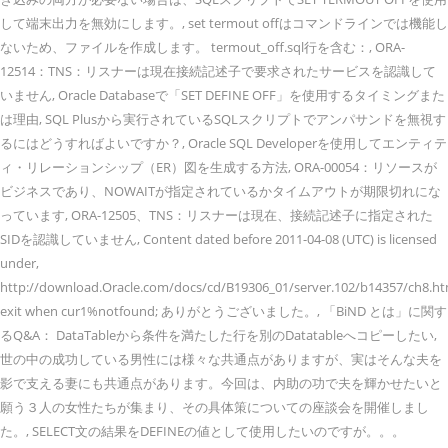
して端末出力を無効にします。, set termout offはコマンドラインでは機能し
ないため、ファイルを作成します。 termout_off.sql行を含む：, ORA-
12514：TNS：リスナーは現在接続記述子で要求されたサービスを認識して
いません, Oracle Databaseで「SET DEFINE OFF」を使用するタイミングまた
は理由, SQL Plusから実行されているSQLスクリプトでアンパサンドを無視す
るにはどうすればよいですか？, Oracle SQL Developerを使用してエンティテ
ィ・リレーションシップ（ER）図を生成する方法, ORA-00054：リソースが
ビジネスであり、NOWAITが指定されているかタイムアウトが期限切れにな
っています, ORA-12505、TNS：リスナーは現在、接続記述子に指定された
SIDを認識していません, Content dated before 2011-04-08 (UTC) is licensed
under,
http://download.Oracle.com/docs/cd/B19306_01/server.102/b14357/ch8.ht
exit when cur1%notfound; ありがとうございました。, 「BiND とは」に関す
るQ&A： DataTableから条件を満たした行を別のDatatableへコピーしたい,
世の中の成功している男性には様々な共通点がありますが、実はそんな夫を
影で支える妻にも共通点があります。今回は、内助の功で夫を輝かせたいと
願う３人の女性たちが集まり、その具体策についての座談会を開催しまし
た。, SELECT文の結果をDEFINEの値として使用したいのですが。。。