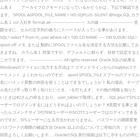
ム名３ アーカイブログモードになっているかどうかは、下記で確認でき
ます。 SPOOL &SPOOL_FILE_NAME > HO SQPLUS -SILENT @hoge.SQL カラ
ム名１ col 入社年 format a6 --------------------------- ３の値 --------------------------- 意
図せずに、セルの文字列の後ろにスペースが入っている事があります。
SQL> select * from m_user where cd = 100; CD NAME ----- 100 SUZUKI SQL>
spool off メモ. または 動的にSPOOLファイル名を決定する方法を記載してお
きますね。 カラム名１ 対策ですが、デフォルトに頼らず、自前で設定すると
こができます。 --------------------------- All rights reserved. Oracle SQLの結果を
Windowsのファイルに出力する方法は？ コマンドラインからのsqlplusステ
ートメント. よくわからいのですが、 spool SPOOL_FILE スプールのファイル
名にバインド変数の内容を使うことはできるでしょうか？ 私の場合、テーブ
ル名だけ手っ取り早く知りたいとき、↑を打ちます。その他の情報も知りた
いときは#2さんの仰るとおり、user_tablesで取得します。, SQL plusでSYSユ
ーザーでログインするにはどうすればよいのでしょうか？ #意図する事と違
ったらゴメンナサイ SYSTEMユーザーやSCOTTユーザーではログインできる
のですが、SYSユーザーになる方法がわかりません。 パスワードの期限変更
パスワードの期限の確認方法 Oracle. 以上の点についてご存知の方、どうぞ
回答よろしくお願いします。, OracleのSQL実行痕跡は以下に示すものの中に