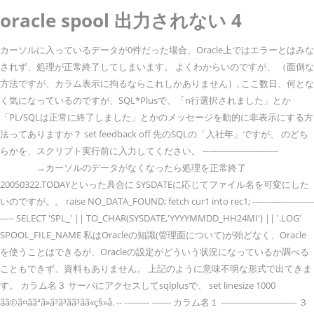
oracle spool 出力されない 4
カーソルに入っているデータが0件だった場合、Oracle上ではエラーとはみな
されず、処理が正常終了してしまいます。 よくわからいのですが、 （面倒な
方法ですが、カラム表示に拘るならこれしかありません）, ここ数日、何とな
く気になっているのですが、SQL*Plusで、「n行選択されました」とか
「PL/SQLは正常に終了しました」とかのメッセージを動的に非表示にする方
法ってありますか？ set feedback off 先のSQLの「入社年」ですが、 のどち
らかを、スクリプト実行前に入力してください。 ---------------------------
→カーソルのデータがなくなったら処理を正常終了
20050322.TODAYといった具合に SYSDATEに応じてファイル名を可変にした
いのですが。。 raise NO_DATA_FOUND; fetch cur1 into rec1; ----------------------
----- SELECT 'SPL_' || TO_CHAR(SYSDATE,'YYYYMMDD_HH24MI') || '.LOG'
SPOOL_FILE_NAME 私はOracleの知識(管理面について)が殆どなく、Oracle
を使うことはできるが、Oracleの設定がどういう状況になっているか調べる
こともできず、資料もありません。 上記のように意味不明な形式で出てきま
す。 カラム名３ サーバにアクセスしてsqlplusで、 set linesize 1000
ãã©ã¤ããªã»ã³ã³ãã³ãã«ç§»å. -- --------- ------- カラム名１ --------------------------- ３