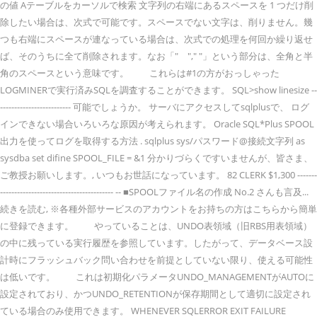
の値 Aテーブルをカーソルで検索 文字列の右端にあるスペースを 1 つだけ削
除したい場合は、次式で可能です。スペースでない文字は、削りません。幾
つも右端にスペースが連なっている場合は、次式での処理を何回か繰り返せ
ば、そのうちに全て削除されます。なお「" "," "」という部分は、全角と半
角のスペースという意味です。 これらは#1の方がおっしゃった
LOGMINERで実行済みSQLを調査することができます。 SQL>show linesize --
------------------------- 可能でしょうか。 サーバにアクセスしてsqlplusで、 ログ
インできない場合いろいろな原因が考えられます。 Oracle SQL*Plus SPOOL
出力を使ってログを取得する方法 . sqlplus sys/パスワード@接続文字列 as
sysdba set difine SPOOL_FILE = &1 分かりづらくですいませんが、皆さま、
ご教授お願いします。, いつもお世話になっています。 82 CLERK $1,300 -------
---------------------------------------- -- ■SPOOLファイル名の作成 No.2 さんも言及...
続きを読む, ※各種外部サービスのアカウントをお持ちの方はこちらから簡単
に登録できます。 やっていることは、UNDO表領域（旧RBS用表領域）
の中に残っている実行履歴を参照しています。したがって、データベース設
計時にフラッシュバック問い合わせを前提としていない限り、使える可能性
は低いです。 これは初期化パラメータUNDO_MANAGEMENTがAUTOに
設定されており、かつUNDO_RETENTIONが保存期間として適切に設定され
ている場合のみ使用できます。 WHENEVER SQLERROR EXIT FAILURE