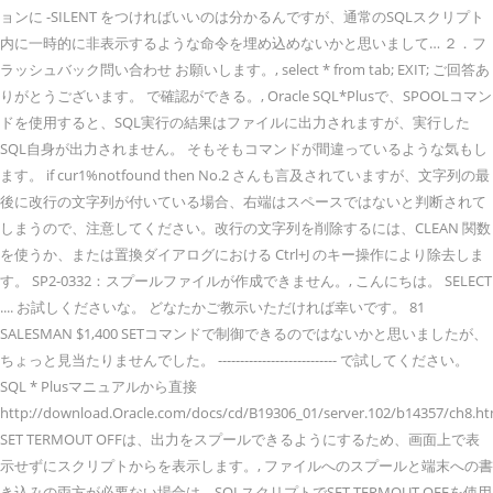
ョンに -SILENT をつければいいのは分かるんですが、通常のSQLスクリプト
内に一時的に非表示するような命令を埋め込めないかと思いまして… ２．フ
ラッシュバック問い合わせ お願いします。, select * from tab; EXIT; ご回答あ
りがとうございます。 で確認ができる。, Oracle SQL*Plusで、SPOOLコマン
ドを使用すると、SQL実行の結果はファイルに出力されますが、実行した
SQL自身が出力されません。 そもそもコマンドが間違っているような気もし
ます。 if cur1%notfound then No.2 さんも言及されていますが、文字列の最
後に改行の文字列が付いている場合、右端はスペースではないと判断されて
しまうので、注意してください。改行の文字列を削除するには、CLEAN 関数
を使うか、または置換ダイアログにおける Ctrl+J のキー操作により除去しま
す。 SP2-0332：スプールファイルが作成できません。, こんにちは。 SELECT
.... お試しくださいな。 どなたかご教示いただければ幸いです。 81
SALESMAN $1,400 SETコマンドで制御できるのではないかと思いましたが、
ちょっと見当たりませんでした。 --------------------------- で試してください。
SQL * Plusマニュアルから直接
http://download.Oracle.com/docs/cd/B19306_01/server.102/b14357/ch8.ht
SET TERMOUT OFFは、出力をスプールできるようにするため、画面上で表
示せずにスクリプトからを表示します。, ファイルへのスプールと端末への書
き込みの両方が必要ない場合は、SQLスクリプトでSET TERMOUT OFFを使用