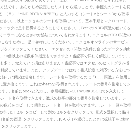
する方法です。 あらかじめ設定したリストから選ぶことで、参照先のシートを切
=INDIRECT(A1&”!B2″)」と入力する（シートAとシートBから取得
ださい。, 以上エクセルのシート名取得について、基本手順とマクロコード、
クは是非習得するようにしてください。, ExcelのINDEX関数の使い方を
エラーになるときの対処法についてもわかります！, エクセルのTEXT関数の
こなすために、是非参考にしてください。, エクセルオンラインのサービス
をチェックしてください。, エクセルのIF関数は条件に合ったデータを抽出
上、10個以上の複数条件指定もできますよ！当記事で詳しく解説しています。,
で使うことも多く、覚えていて損はありません！当記事ではエクセルのヒストグラム機
しく解説しています。また、アップデートではなく書式設定で対応する方法につ
しい解説は省略します。, シート名を取得するのに「CELL 関数」を使用し
置き換えます。これはSheet2が取得されます。, シートの番号を指定してシ
名前にbookと入力し、参照範囲に=GET.WORKBOOK(1)を入力して
指定した番号のシート名を取得できます。数式の数字の部分で番号を指定しています。シー
。この数式をコピーして簡単にシート名一覧を取得できます。, シート一覧を取得
した [セル] をコピーして別のセルを右クリックして [形式を選択して貼り
の管理] をクリックします。, [いいえ] を選択したときは拡張子を .xlsm
存] をクリックします。,