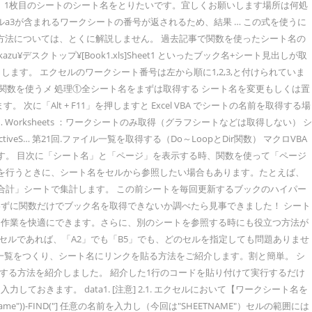
、1枚目のシートのシート名をとりたいです。宜しくお願いします場所は何処
セルa3が含まれるワークシートの番号が返されるため、結果 … この式を使うに
る方法については、とくに解説しません。 過去記事で関数を使ったシート名の
kazu¥デスクトップ¥[Book1.xls]Sheet1 といったブック名+シート見出しが取
"") と入力します。 エクセルのワークシート番号は左から順に1,2,3,と付けられていま
関数を使うメ 処理①全シート名をまずは取得する シート名を変更もしくは置
Alt + F11」を押しますと Excel VBA でシートの名前を取得する場
Worksheets ：ワークシートのみ取得（グラフシートなどは取得しない） シ
ctiveS… 第21回.ファイル一覧を取得する（Do～LoopとDir関数） マクロVBA
ています。 目次に「シート名」と「ページ」を表示する時、関数を使って「ページ
でデータの集計を行うときに、シート名をセルから参照したい場合もあります。たとえば、
合計」シートで集計します。 この前シートを毎回更新するブックのハイパー
ずに関数だけでブック名を取得できないか調べたら見事できました！ シート
ら作業を快適にできます。さらに、別のシートを参照する時にも役立つ方法が
はシート内のセルであれば、「A2」でも「B5」でも、どのセルを指定しても問題ありませ
のシート一覧をつくり、シート名にリンクを貼る方法をご紹介します。割と簡単。 シ
の一覧を取得する方法を紹介しました。 紹介した1行のコードを貼り付けて実行するだけ
を入力しておきます。 data1. [注意] 2.1. エクセルにおいて【ワークシート名を
me"))-FIND("] 任意の名前を入力し（今回は"SHEETNAME"）セルの範囲には