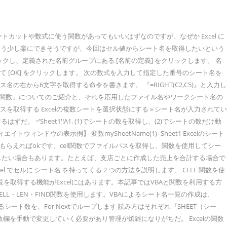
ットや数式に使う関数があってもいいはずなのですが、なぜか Excel に
らもう少し楽にできそうですが、今回はセル値からシート名を取得したいという
クし、定義された名前グループにある [名前の定義] をクリックします。 名
)を入力して [OK] をクリックします。 次の数式を入力して指定した番号のシート名を
の右から6文字を取得する命令を書きます。 『=RIGHT(C2,C5)』と入力し
LL関数」についてのご紹介と、それを応用したファイル名やワークシート名の
パスを取得する Excelの複数シートを選択状態にする » シート名が入力されてい
だ。 =’Sheet1′!A1. (1)でシートの数を取得し、(2)でシートの数だけ動
ウの表示例】 変数mySheetName(1)=Sheet1 Excelのシート
もらえればokです。cell関数でファイルパスを取得し、関数を使用してシー
に、シート名をセルから参照したい場合もあります。たとえば、支店ごとに作成した売上を合計する場合で
 でセルに シート名 を持ってくる 2 つの方法を説明します、 CELL 関数を使
覧を取得する機能がExcelにはあります。本記事ではVBAと関数を利用する方
L・LEN・FIND関数を使用します。VBAによるシート名一覧の作成は、
ntで取得できるシート数を、For Nextでループします 読み方はそれぞれ『SHEET（シー
欄を手動で変更していく必要があり管理が煩雑になりがちだ。 Excelの関数