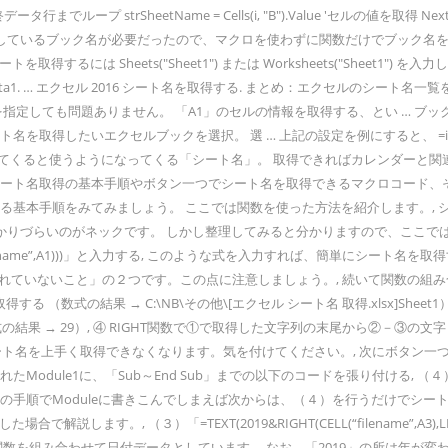
目～最終データ行までループ strSheetName = Cells(i, "B").Value 
ク名が必要だったので、マクロを使わずに関数だけでブック名を取得できないか調べたら
 Sheets("Sheet1") または Worksheets("Sheet1") を入力しま
1. … エクセル 2016 シート名を取得する. まとめ：エクセルのシート名一覧を取得する
を指定しても問題ありません。 「A1」のセルの情報を取得する、とい … ブ
たいエクセルブックを選択。 選 … 上記の設定を例にすると、 =indirect(in
クセルに徐々に慣れてくると使うようになってくる「シート名」。 取得できればカレ
シート名取得の基本手順やボタン一つでシート名を取得できるマクロコード、
本手順をみてみましょう。 ここでは関数を使った方法を紹介します。, シート名
りづらいのがネックです。 しかし整理してみると分かりますので、ここでは
1))-FIND(“]”,CELL(“filename”,A1)))」と入力する, このような式を入
れていないこと」の２つです。この点に注意しましょう。, 続いて関数の組
 （数式の結果 → C:\NB\その他\[エクセル シート名 取得.xlsx]She
の結果 → 29）, ④ RIGHT関数で①で取得した文字列の末尾から②－③の文字（
ート名を上手く取得できなくなります。気を付けてください。, 次にボタン一
Module1に、「Sub～End Sub」までの以下のコードを張り付ける, 
の手順でModuleに書きこんでしまえば次からは、（４）を行うだけでシー
TEXT(2019&RIGHT(CELL(“filename”,A3),LEN(CELL(“filename”
を組み合わせて日付データとしています。 なお、「2019」の所は年が変わる都度