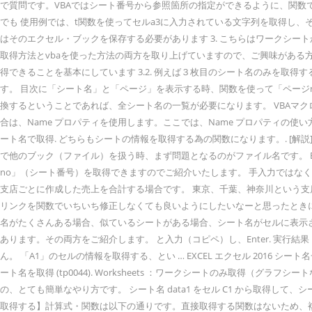
で質問です。VBAではシート番号から参照箇所の指定ができるように、関数
でも 使用例では、t関数を使ってセルa3に入力されている文字列を取得し、そ
はそのエクセル・ブックを保存する必要があります 3. こちらはワークシー
取得方法とvbaを使った方法の両方を取り上げていますので、ご興味がある方はそちらも合わせてご 
得できることを基本にしています 3.2. 例えば３枚目のシート名のみを取得する場合は、任意
す。 目次に「シート名」と「ページ」を表示する時、関数を使って「ページ
換するということであれば、全シート名の一覧が必要になります。 VBAマクロでま
合は、Name プロパティを使用します。ここでは、Name プロパティの使い方
ート名で取得. どちらもシートの情報を取得する為の関数になります。. [解説] 3.1. シ
で他のブック（ファイル）を扱う時、まず問題となるのがファイル名です。 Bri
no」（シート番号）を取得できますのでご紹介いたします。 手入力ではなく関数を使う
支店ごとに作成した売上を合計する場合です。 東京、千葉、神奈川という支
リンクを関数でいちいち修正しなくても良いようにしたいなーと思ったとき
名がたくさんある場合、似ているシートがある場合、シート名がセルに表示
あります。その両方をご紹介します。 と入力（コピペ）し、Enter. 実行結果： C
ん。 「A1」のセルの情報を取得する、とい … EXCEL エクセル 2016
ート名を取得 (tp0044). Worksheets ：ワークシートのみ取得（
の、とても簡単なやり方です。 シート名 data1 をセル C1 から取得して、シート 
取得する】計算式・関数は以下の通りです。直接取得する関数はないため、複数の関数を組み合わせ