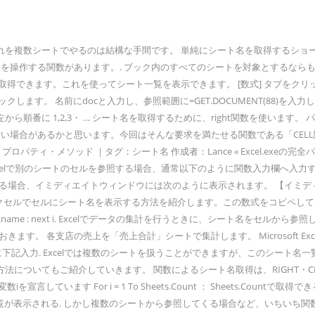
複数シートでやるのは結構な手間です。 単純にシート名を取得するショートカ
情報を操作する関数があります。. ブック内のすべてのシートを対象とするな
得できます。これを使ってシート一覧を表示できます。 [数式] タブをクリッ
 をクリックします。 名前にdocと入力し、参照範囲に=GET.DOCUMENT(88
 1,2,3・ … シート名を取得するために、right関数を使います。 パス名
したい場合があるかと思います。今回はそんな要求を満たせる関数である「CE
ティ・メソッド ｜タグ：シート名 作成者：Lance « Excel.exeの完全
 Excelで別のシートのセルを参照する場合、通常以下のように関数入力欄へ入力するはず
、イミディエイトウィンドウには次のように表示されます。 【イミディエイトウィンド
. エクセルでセルにシート名を表示する方法を紹介します。この数式をコピペして
 debug.print i.name : next i. Excelでデータの集計を行うとき
。 各支店の売上を「売上合計」シートで集計します。 Microsoft Excel
下記入力. Excelでは複数のシートを扱うことができますが、このシート名一
ついてもご紹介していきます。 関数によるシート名取得は、RIGHT・CEL
数iを宣言しています For i = 1 To Sheets.Count ： Sheets.Cou
一覧が表示される. しかし複数のシートから参照してくる場合など、いちいち関数