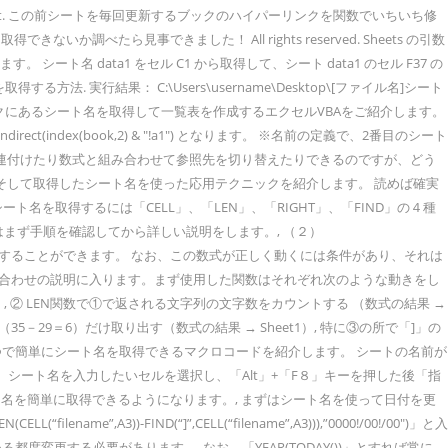
'セルの値を取得 Next. この前シートを毎回更新するブックのハイパーリンクを関数でいちいち修
見事できました！ All rights reserved. Sheets の引数
す。 シート名 data1 をセル C1 から取得して、シート data1 のセル F37 の
方法. 実行結果： C:\Users\username\Desktop\[ファイル名]シート
ックにあるシート名を取得して一覧表を作成するエクセルVBAをご紹介します。
dex(book,2) & "!a1") となります。 ※名前の定義で、2番目のシート
ンダーと関連付けたり数式と組み合わせて参照先を切り替えたりできるのですが、どう
そして取得したシート名を使った応用テクニックを紹介します。 読めば確実
を取得するには「CELL」、「LEN」、「RIGHT」、「FIND」の４種
まず手順を確認してから詳しい説明をします。, （２）
力すれば、簡単にシート名を取得することができます。 なお、この数式が正しく動くには条件があり、それは
み合わせの説明に入ります。まず使用した関数はそれぞれ次のような動きをし
et1）, ② LEN関数で①で返される文字列の文字数をカウントする （数式の結果 →
35－29＝6）だけ取り出す（数式の結果 → Sheet1）, 特に③の所で「]」の
つで簡単にシート名を取得できるマクロコードを紹介します。 シートの名前が
（４）シート名を入力したいセルを選択し、「Alt」+「F８」キーを押した後「指
ト名を簡単に取得できるようになります。, まずはシート名を使って日付を更
,A3))-FIND(“]”,CELL(“filename”,A3))),”0000!/00!/00″)」と入
変更する必要があります。, なお、「YEAR(TODAY())」とすれば常に