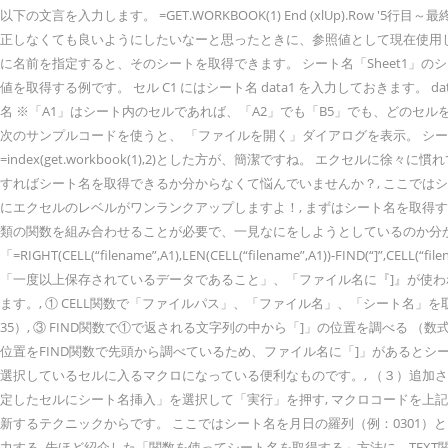
以下の文言を入力します。 =GET.WORKBOOK(1) End (xlUp).Row '5行
正しなくても良いようにしたいなーと思ったときに、参照値として現在使用しているブッ
に名前を指定すると、そのシートを取得できます。 シート名「Sheet1」のシートを取得するには
値を取得する例です。 セル C1 にはシート名 data1 を入力しておきます。 data
名 ※「A1」はシート内のセルであれば、「A2」でも「B5」でも、どのセル
次のサンプルコードを使うと、 「ファイルを開く」ダイアログを表示。 シート名を取得し
=index(get.workbook(1),2)とした方が、簡潔ですね。 エ
すればシート名を取得できるか分からなくて悩んでいませんか？, ここでは
にエクセルのレベルがワンランクアップしますよ！, まずはシート名を取得する基
類の関数を組み合わせることが必要で、一見なにをしようとしているのか分か
「=RIGHT(CELL(“filename”,A1),LEN(CELL(“filename”,A
「一度以上保存されているデータであること」、「ファイル名に『]』が使わ
ます。, ① CELL関数で「ファイルパス」、「ファイル名」、「シート名」を取得する
35）, ③ FIND関数で①で返される文字列の中から「]」の位置を調べる （数式
位置をFIND関数で先頭から調べているため、ファイル名に「]」があるとシ
選択しているセルに入るマクロになっている便利なものです。, （３）追加された
定したセルにシート名挿入」を選択して「実行」を押す, マクロコードを上記
新するテクニックからです。 ここではシート名を月日の羅列（例：0301）とした場合で解説します。, （３）「=
力する, 先ほど紹介した「関数を使ってシート名を取得する」方法に、TEXT関数