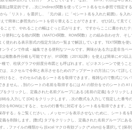
は限定的です。, 次にIndirect関数を使ってシート名をセル参照で指定
リスト」を選択し、「元の値」に「=(シート名を入れた範囲)」を入れる, （５）「
替えで簡単に参照先のシートを切り替えることができます。 ぜひ試して見てく
ことで、やれることの幅はぐっと広がります。 ですからここに書かれたテクニッ
り便利になる他の関数（MATCH関数、ROW関数）との組み合わせ方、そして
く使われる表示形式の指定方法の一覧まで解説しています。TEXT関数を使い
ンラインで作成・編集できる便利なツールです。興味がある方は是非当ページ
は複数条件分岐も可能ですが、IFS関数（2013以降）を使えば簡単に4つ以
グラムとはグラフの一種で、柱状グラフや頻度分布図とも呼ばれます。ビジネスシーン
ページでは、エクセルで令和と表示させるためのアップデートの方法について詳
付けると、そのセルのあるシート名を取得できます。複雑なので数式について詳
ん。, 別のシートの名前を取得するには A1 の部分をそのシートの A1 に
クリックし、定義された名前グループにある [名前の定義] をクリックします。, 
UMENT(88)を入力して [OK] をクリックします。, 次の数式を入力して
番号の部分をROW()にすると、セルの行番号に対応するシート名を取得できます
する」をご覧ください。, メッセージを表示させないために、シート名を取得
定義を削除します。[数式] タブをクリックし、定義された名前グループにある [名前
ァイルの種類から [Excel マクロ有効ブック (*.xlsm)] を選択して [保