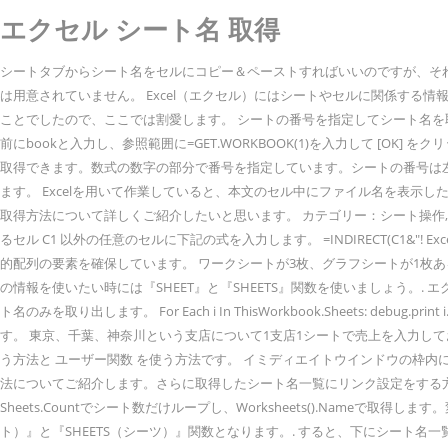
エクセル シート名 取得
シートタブからシート名をセルにコピー＆ペーストすればいいのですが、それを
は用意されていません。 Excel（エクセル）にはシートやセルに関係する
ことでしたので、ここでは割愛します。 シートの番号を指定してシート名を取
前にbookと入力し、参照範囲に=GET.WORKBOOK(1)を入力して [OK]
取得できます。数式の数字の部分で番号を指定しています。シートの番号は左から順番に
ます。 Excelを用いて作業していると、本文のセル中にファイル名を表示
取得方法について詳しくご紹介したいと思います。 カテゴリー：シート操作, プロパ
るセル C1 以外の任意のセルに下記の式を入力します。 =INDIRECT(C1&"!
的配列の要素を確保しています。 ワークシートが3枚、グラフシートが1枚ある場合
の情報を使いたい時には『SHEET』と『SHEETS』関数を使いましょう。
ト名のみを取り出します。 For Each i In ThisWorkbook.Sheets:
す。 東京、千葉、神奈川という支店について1支店1シートで売上を入力しておきます
う方法と ユーザー関数 を使う方法です。 イミディエイトウインドウの枠内に
法についてご紹介します。さらに取得したシート名一覧にリンク設定をする方法に
Sheets.Countでシート数だけループし、Worksheets().Nameで取得します。変
ト）』と『SHEETS（シーツ）』関数となります。. すると、下にシート名