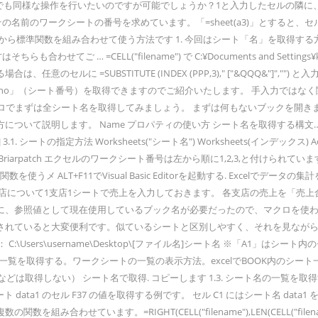
でも同様な操作を行いたいのですが可能でしょうか？1と入力したセルの隣に
の名前のワークシートの番号を求めています。「=sheet(a3)」とすると、
トから標準関数を組み合わせて使う方法です 1. 今回はシート「名」を取得す
… =CELL("filename") で C:¥Documents and Settings¥
のセルに =SUBSTITUTE (INDEX (PPP,3)," ["&QQQ&"]",
no」（シート番号）を取得できますのでご紹介いたします。 手入力ではなく
ずは全シート名を取得してみましょう。 まずは何もないブックを開きます。 次に「
について説明します。 Name プロパティの使い方 シート名を取得する構文… 
ートの指定方法 Worksheets("シート名") Worksheets(インデックス) A
arpatch エクセルのワークシート番号は左から順に1,2,3,と付けられ
メ ALT+F11でVisual Basic Editorを起動する. Excel
店について1支店1シートで売上を入力しておきます。 各支店の売上を「売上
に、参照値として現在使用しているブック名が必要だったので、マクロを使わ
されていると大変便利です。似ているシートと区別しやすく、それを見なが
:\Users\username\Desktop\[ファイル名]シート名 ※「A1」
 シート名一覧を取得する。ワークシートの一覧の表示方法。excelでBOOK内
グラフシートなどは取得しない） シート名で取得. コピーします 1.3. シート名
data1 のセル F37 の値を取得する例です。 セル C1 にはシート名 data1 
ています。=RIGHT(CELL("filename"),LEN(CELL("filena