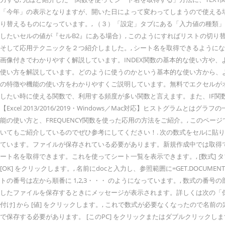
「今年」の表示となりますが、開いた日によって変わってしまうので使える場面
り替えるものになっています。, （３）「設定」タブにある「入力値の種類」から「
したいセルの値が『セルB2』にある場合）, このようにすればリストの切り
そして応用テクニックを２つ紹介しました。, シート名を取得できるようになる
画像付きでわかりやすく解説しています。INDEX関数の基本的な使い方や、よ
使い方を解説しています。どのように使うのかという基本的な使い方から、よ
の特徴や機能の使い方をわかりやすくご説明しています。無料でエクセルがオ
したい時に使える関数で、利用する頻度が多い関数と言えます。また、IF関数
【Excel 2013/2016/2019・Windows／Mac対応】ヒスト
能の使い方と、FREQUENCY関数を使った応用の方法をご紹介。, この
いてもご紹介しているのでぜひ参考にしてください！. 次の数式をセルに貼り
ています。ファイルが保存されている必要があります。新規作成中では取得できませ
ート名を取得できます。これを使ってシート一覧を表示できます。, [数式] タブを
[OK] をクリックします。, 名前にdocと入力し、参照範囲に=GET.DOC
トの番号は左から順番に 1,2,3・・・ のようになっています。, 数式の
したファイルを保存するときにメッセージが表示されます。詳しくは次の「保存
付け] から [値] をクリックします。, これで数式が必要なくなったので名前の
で保存する必要があります。 [このPC] をクリックまたはダブルクリックします。, フ