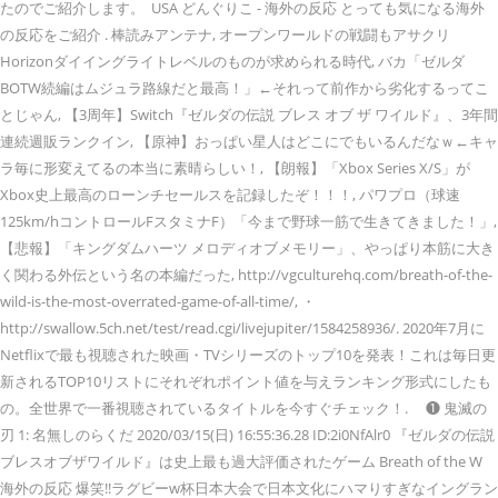
たのでご紹介します。 USA どんぐりこ - 海外の反応 とっても気になる海外
の反応をご紹介 . 棒読みアンテナ, オープンワールドの戦闘もアサクリ
Horizonダイイングライトレベルのものが求められる時代, バカ「ゼルダ
BOTW続編はムジュラ路線だと最高！」←それって前作から劣化するってこ
とじゃん, 【3周年】Switch『ゼルダの伝説 ブレス オブ ザ ワイルド』、3年間
連続週販ランクイン, 【原神】おっぱい星人はどこにでもいるんだなｗ←キャ
ラ毎に形変えてるの本当に素晴らしい！, 【朗報】「Xbox Series X/S」が
Xbox史上最高のローンチセールスを記録したぞ！！！, パワプロ（球速
125km/hコントロールFスタミナF）「今まで野球一筋で生きてきました！」,
【悲報】「キングダムハーツ メロディオブメモリー」、やっぱり本筋に大き
く関わる外伝という名の本編だった, http://vgculturehq.com/breath-of-the-
wild-is-the-most-overrated-game-of-all-time/, ・
http://swallow.5ch.net/test/read.cgi/livejupiter/1584258936/. 2020年7月に
Netflixで最も視聴された映画・TVシリーズのトップ10を発表！これは毎日更
新されるTOP10リストにそれぞれポイント値を与えランキング形式にしたも
の。全世界で一番視聴されているタイトルを今すぐチェック！. ❶ 鬼滅の
刃 1: 名無しのらくだ 2020/03/15(日) 16:55:36.28 ID:2i0NfAlr0 『ゼルダの伝説
ブレスオブザワイルド』は史上最も過大評価されたゲーム Breath of the W
海外の反応 爆笑!!ラグビーw杯日本大会で日本文化にハマりすぎなイングラン