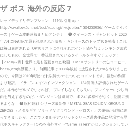
ザ ボス 海外の反応 7
レッドデッドリデンプション 111個, 引用元: ・
http://swallow.5ch.net/test/read.cgi/livejupiter/1584258936/, ゲームダイバ
ーズ｜ゲーム攻略速報まとめアンテナ ❶ クイーンズ・ギャンビット 2020
年7月にNetflixで最も視聴された映画・TVシリーズのトップ10を発表！これ
は毎日更新されるTOP10リストにそれぞれポイント値を与えランキング形式
にしたもの。全世界で一番視聴されているタイトルを今すぐチェック！
【2020年7月】世界で最も視聴された映画 TOP 10 サントリーの缶コーヒー、
bossのcm集動画より。前回記事で2008年以前に放送されたcmをやりました
ので、今回は2010年頃かそれ以降のcmについたコメントです。複数の動画
より翻訳。 ドラゴンエイジ:インジェクション 134個 過大評価されたゲーム
だ。本作がゼルダでなければ、 プレイしなくても良い。プレイヤーに少し自
由を与えすぎなのだ, ・ダンジョンは退屈で、ボスに多様性がなく、記憶に残
るような ❸ 呪術廻戦 シリーズ最新作『METAL GEAR SOLID V: GROUND
ZEROES （メタルギア ソリッド V グラウンド・ゼロズ）』の発売が目前に迫
ってきましたが、ここでメタルギアソリッドシリーズ過去作品に登場する歴
代ボスキャラクターTOP5を海外サイト“GameTrailers”がセレクションしてい