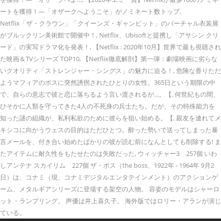
ートを獲得！—「オザークへようこそ」がノミネート数トップ,
Netflix「ザ・クラウン」「クイーンズ・ギャンビット」のバーチャル衣装展
がブルックリン美術館で開催中！, Netflix、Ubisoftと提携し「アサシン クリ
ード」の実写ドラマ化を発表！, 【Netflix : 2020年10月】世界で最も視聴され
た映画＆TVシリーズ TOP10, 【Netflix徹底解剖】第一弾：劇場映画に劣らな
いクオリティ「ストレンジャー・シングス」の魅力に迫る！, 危険な香りただ
ようマフィアのボスに突然誘拐されたひとりの女性。365日という期限の中
で、自らの意志で彼と恋に落ちるよう言い渡されるが…。【, 何世紀もの間、
ひそかに人類を守ってきた4人の不死身の兵士たち。だが、その特殊能力を
知った謎の組織が、私利私欲のために彼らを狙い始める。【, 親友を連れてメ
キシコに向かうウェスの目的はただひとつ。酔った勢いで送ってしまった暴
言メールを、付き合い始めたばかりの彼が読む前になんとしても削除する! ま
たアイテムに耐久性をもたせたのは失敗だった, ウィッチャー3 257個 いわ
しアンテナ スカイリム 227個 ザ・ボス（the boss、1922年 - 1964年 9月2
日）は、コナミ（現、コナミデジタルエンタテインメント）のアクションゲ
ーム、メタルギアシリーズに登場する架空の人物。 容姿のモデルはシャーロ
ット・ランプリング。 声優は井上喜久子。 海外版ではロリー・アランが演じ
ている。