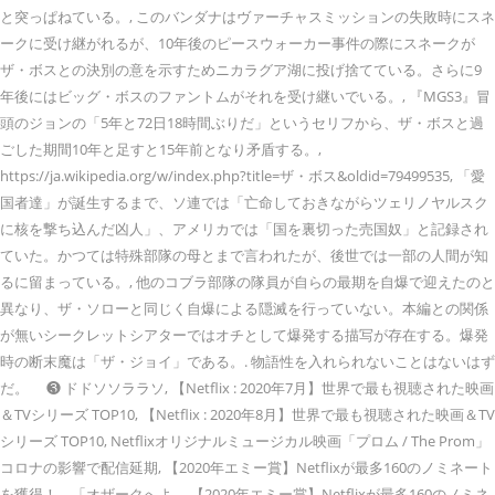
と突っぱねている。, このバンダナはヴァーチャスミッションの失敗時にスネ
ークに受け継がれるが、10年後のピースウォーカー事件の際にスネークが
ザ・ボスとの決別の意を示すためニカラグア湖に投げ捨てている。さらに9
年後にはビッグ・ボスのファントムがそれを受け継いでいる。, 『MGS3』冒
頭のジョンの「5年と72日18時間ぶりだ」というセリフから、ザ・ボスと過
ごした期間10年と足すと15年前となり矛盾する。,
https://ja.wikipedia.org/w/index.php?title=ザ・ボス&oldid=79499535, 「愛
国者達」が誕生するまで、ソ連では「亡命しておきながらツェリノヤルスク
に核を撃ち込んだ凶人」、アメリカでは「国を裏切った売国奴」と記録され
ていた。かつては特殊部隊の母とまで言われたが、後世では一部の人間が知
るに留まっている。, 他のコブラ部隊の隊員が自らの最期を自爆で迎えたのと
異なり、ザ・ソローと同じく自爆による隠滅を行っていない。本編との関係
が無いシークレットシアターではオチとして爆発する描写が存在する。爆発
時の断末魔は「ザ・ジョイ」である。. 物語性を入れられないことはないはず
だ。 ❸ ドドソソララソ, 【Netflix : 2020年7月】世界で最も視聴された映画
＆TVシリーズ TOP10, 【Netflix : 2020年8月】世界で最も視聴された映画＆TV
シリーズ TOP10, Netflixオリジナルミュージカル映画「プロム / The Prom」
コロナの影響で配信延期, 【2020年エミー賞】Netflixが最多160のノミネート
を獲得！—「オザークへよ…, 【2020年エミー賞】Netflixが最多160のノミネ