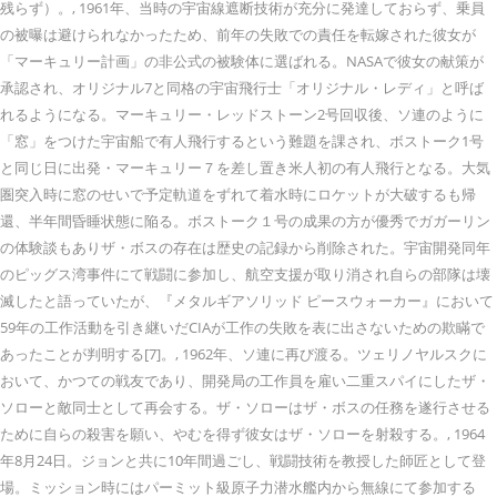
残らず）。, 1961年、当時の宇宙線遮断技術が充分に発達しておらず、乗員
の被曝は避けられなかったため、前年の失敗での責任を転嫁された彼女が
「マーキュリー計画」の非公式の被験体に選ばれる。NASAで彼女の献策が
承認され、オリジナル7と同格の宇宙飛行士「オリジナル・レディ」と呼ば
れるようになる。マーキュリー・レッドストーン2号回収後、ソ連のように
「窓」をつけた宇宙船で有人飛行するという難題を課され、ボストーク1号
と同じ日に出発・マーキュリー７を差し置き米人初の有人飛行となる。大気
圏突入時に窓のせいで予定軌道をずれて着水時にロケットが大破するも帰
還、半年間昏睡状態に陥る。ボストーク１号の成果の方が優秀でガガーリン
の体験談もありザ・ボスの存在は歴史の記録から削除された。宇宙開発同年
のピッグス湾事件にて戦闘に参加し、航空支援が取り消され自らの部隊は壊
滅したと語っていたが、『メタルギアソリッド ピースウォーカー』において
59年の工作活動を引き継いだCIAが工作の失敗を表に出さないための欺瞞で
あったことが判明する[7]。, 1962年、ソ連に再び渡る。ツェリノヤルスクに
おいて、かつての戦友であり、開発局の工作員を雇い二重スパイにしたザ・
ソローと敵同士として再会する。ザ・ソローはザ・ボスの任務を遂行させる
ために自らの殺害を願い、やむを得ず彼女はザ・ソローを射殺する。, 1964
年8月24日。ジョンと共に10年間過ごし、戦闘技術を教授した師匠として登
場。ミッション時にはパーミット級原子力潜水艦内から無線にて参加する