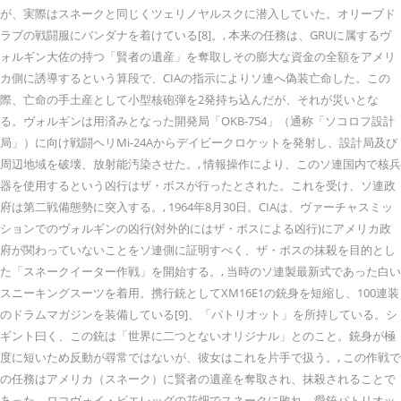
が、実際はスネークと同じくツェリノヤルスクに潜入していた。オリーブド
ラブの戦闘服にバンダナを着けている[8]。, 本来の任務は、GRUに属するヴ
ォルギン大佐の持つ「賢者の遺産」を奪取しその膨大な資金の全額をアメリ
カ側に誘導するという算段で、CIAの指示によりソ連へ偽装亡命した。この
際、亡命の手土産として小型核砲弾を2発持ち込んだが、それが災いとな
る。ヴォルギンは用済みとなった開発局「OKB-754」（通称「ソコロフ設計
局」）に向け戦闘ヘリMi-24Aからデイビークロケットを発射し、設計局及び
周辺地域を破壊、放射能汚染させた。, 情報操作により、このソ連国内で核兵
器を使用するという凶行はザ・ボスが行ったとされた。これを受け、ソ連政
府は第二戦備態勢に突入する。, 1964年8月30日。CIAは、ヴァーチャスミッ
ションでのヴォルギンの凶行(対外的にはザ・ボスによる凶行)にアメリカ政
府が関わっていないことをソ連側に証明すべく、ザ・ボスの抹殺を目的とし
た「スネークイーター作戦」を開始する。, 当時のソ連製最新式であった白い
スニーキングスーツを着用。携行銃としてXM16E1の銃身を短縮し、100連装
のドラムマガジンを装備している[9]、「パトリオット」を所持している。シ
ギント曰く、この銃は「世界に二つとないオリジナル」とのこと。銃身が極
度に短いため反動が尋常ではないが、彼女はこれを片手で扱う。, この作戦で
の任務はアメリカ（スネーク）に賢者の遺産を奪取され、抹殺されることで
あった。ロコヴォイ・ビエレッグの花畑でスネークに敗れ、愛銃パトリオッ