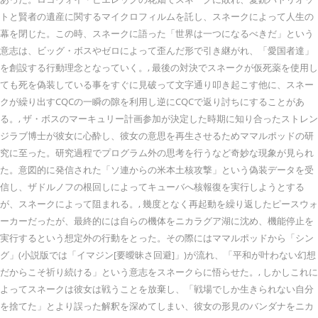
トと賢者の遺産に関するマイクロフィルムを託し、スネークによって人生の
幕を閉じた。この時、スネークに語った「世界は一つになるべきだ」という
意志は、ビッグ・ボスやゼロによって歪んだ形で引き継がれ、「愛国者達」
を創設する行動理念となっていく。, 最後の対決でスネークが仮死薬を使用し
ても死を偽装している事をすぐに見破って文字通り叩き起こす他に、スネー
クが繰り出すCQCの一瞬の隙を利用し逆にCQCで返り討ちにすることがあ
る。, ザ・ボスのマーキュリー計画参加が決定した時期に知り合ったストレン
ジラブ博士が彼女に心酔し、彼女の意思を再生させるためママルポッドの研
究に至った。研究過程でプログラム外の思考を行うなど奇妙な現象が見られ
た。意図的に発信された「ソ連からの米本土核攻撃」という偽装データを受
信し、ザドルノフの根回しによってキューバへ核報復を実行しようとする
が、スネークによって阻まれる。, 幾度となく再起動を繰り返したピースウォ
ーカーだったが、最終的には自らの機体をニカラグア湖に沈め、機能停止を
実行するという想定外の行動をとった。その際にはママルポッドから「シン
グ」(小説版では「イマジン[要曖昧さ回避]」)が流れ、「平和が叶わない幻想
だからこそ祈り続ける」という意志をスネークらに悟らせた。, しかしこれに
よってスネークは彼女は戦うことを放棄し、「戦場でしか生きられない自分
を捨てた」とより誤った解釈を深めてしまい、彼女の形見のバンダナをニカ