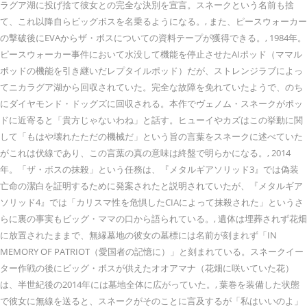
ラグア湖に投げ捨て彼女との完全な決別を宣言。スネークという名前も捨
て、これ以降自らビッグボスを名乗るようになる。, また、ピースウォーカー
の撃破後にEVAからザ・ボスについての資料テープが獲得できる。, 1984年。
ピースウォーカー事件において水没して機能を停止させたAIポッド（ママル
ポッドの機能を引き継いだレプタイルポッド）だが、ストレンジラブによっ
てニカラグア湖から回収されていた。完全な故障を免れていたようで、のち
にダイヤモンド・ドッグズに回収される。本作でヴェノム・スネークがポッ
ドに近寄ると「貴方じゃないわね」と話す。ヒューイやカズはこの挙動に関
して「もはや壊れたただの機械だ」という旨の言葉をスネークに述べていた
がこれは伏線であり、この言葉の真の意味は終盤で明らかになる。, 2014
年。「ザ・ボスの抹殺」という任務は、『メタルギアソリッド3』では偽装
亡命の潔白を証明するために発案されたと説明されていたが、『メタルギア
ソリッド4』では「カリスマ性を危惧したCIAによって抹殺された」というさ
らに裏の事実もビッグ・ママの口から語られている。, 遺体は埋葬されず花畑
に放置されたままで、無縁墓地の彼女の墓標には名前が刻まれず「IN
MEMORY OF PATRIOT（愛国者の記憶に）」と刻まれている。スネークイー
ター作戦の後にビッグ・ボスが供えたオオアマナ（花畑に咲いていた花）
は、半世紀後の2014年には墓地全体に広がっていた。, 葉巻を装備した状態
で彼女に無線を送ると、スネークがそのことに言及するが「私はいいのよ」