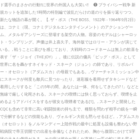
ド選手のまさかの行動!!に世界の外国人も大笑い!! ❶ プライバシー戦争 新
規カットを追加した1時間の特別編で波乱だらけの道のりを振り返りつつ、
新たな物語の幕が開く。【. ザ・ボス（THE BOSS、1922年 - 1964年9月2日）
は、コナミ（現、コナミデジタルエンタテインメント）のアクションゲー
ム、メタルギアシリーズに登場する架空の人物。容姿のモデルはシャーロッ
ト・ランプリング。声優は井上喜久子。海外版ではロリー・アランが演じて
いる。, 戦うことに喜びを感じており、大戦時のコードネームは無上の歓喜を
表す「ザ・ジョイ（THE JOY）」。後に伝説の傭兵「ビッグ・ボス」として
世界に名を轟かすネイキッド・スネーク（ジョン）の師であり、リボルバ
ー・オセロット（アダムスカ）の母親でもある。, ヴァーチャスミッション中
にスネークが何度も敵兵に見つかったり、迷彩服を着用せずタキシードなど
着用したりすると「この5年の間、あなたは一体、何をしてきたの? !」などと
無線で厳しく叱咤される。スネークの喫煙には快く思っておらず、喫煙を止
めるようアドバイスをするが彼女も喫煙者である[1]。, スネークと開発した
CQCも含めて非常に高い戦闘技術の持ち主で、種類を問わず相手の銃を一瞬
で分解するなどの技能もあり、ヴォルギン大佐も黙らせるほど。, アダムスカ
（オセロット）をノルマンディー上陸作戦の最中に処置も設備も整わない野
戦病院で帝王切開での出産を余儀なくされたため、胸から腹部にかけてS字
状の大きな傷痕がある。その痕は彼女が死んだ直後に一匹の蛇に姿を変え、