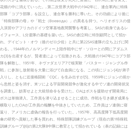
花畑の中に消えていった。, 第二次世界大戦中の1942年に、連合軍内に特殊
部隊「コブラ部隊」を設立し、連合軍を勝利に導いた。その功績により後に
「特殊部隊の母」や「戦士（Воевода）」の異名を持つ。ヘリオポリスの侵
入演習やアフリカのドイツ空軍基地夜間襲撃を考案し、SASの前身であるレ
イフォース、L分遣隊の基礎を築いた。SASの創立時に特別顧問として招か
れ、デイビット・オウ（後のゼロ少佐）と共に第22SAS連隊の立ち上げに関
わる。, 1944年のノルマンディー上陸作戦中にザ・ソローとの間にアダムス
カ[3]を出産するが、賢者達によって拉致される。大戦後の1947年にコブラ部
隊を解散し、1951年、ネヴァダエリア7で核実験「バスター・ジャングル作
戦」に参加し放射能を大量に浴びて白血病になる。この頃にジョン[4]が弟子
入りし、ともに近接格闘術「CQC」を生み出すが[5]、1959年にジョンの前か
ら忽然と姿を消す。米ソによる宇宙開発競争が激化する中でソ連の開発状況
を調査し、妨害せよと大統領命令を受けた。CIAはボスを援助せず開発局に
ボスは単独潜入、工作員を潜り込ませることに成功。作戦を引き継ぎ成果を
横取りしたCIAが工作員の報酬を中抜きしていたため、工作員はソ連側に寝
返り、アメリカに虚偽の報告を行っていた。, 1957年、高高度降下低高度開
傘の研究へ貢献した事を買われ、特殊部隊訓練グループ（現在の第1特殊戦
訓練グループ)[6]の第2大隊B中隊に教官として招かれている（表の記録には