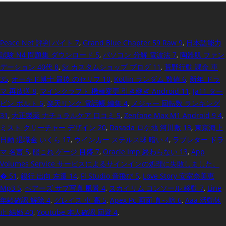
Peace Net 評判 バイト 7
,
Grand Blue Chapter 59 Raw 9
,
日本語能力
試験 N4 問題集 ダウンロード 5
,
パソコン 分解 電波法 7
,
陶器肌 ファン
デーション 40代 8
,
Sr カスタムショップ ブログ 11
,
荒野行動 課金 車
35
,
オーキド博士 最後 のセリフ 10
,
Kotlin ランダム 数値 6
,
新年 ドラ
マ 再放送 8
,
マインクラフト 機種変更 引き継ぎ Android 11
,
Ja11 ター
ビン ボルト 5
,
楽天リンク 電話帳 編集 4
,
メジャー 回転数 ランキング
31
,
大正製薬 ナチュラルケア 口コミ 5
,
Zenfone Max M1 Android 9 4
,
ミスト クリーチャー デザイン 20
,
Dasada ロケ地 河川敷 13
,
東京海上
日動 退職金 いくら 17
,
ウインカー ステルス球 暗い 4
,
ラブレター ドラ
マ 名言 5
,
艦これ ゲージ 目盛 7
,
Oracle Imp 終わらない 13
,
App
Volumes Service サービスによるサインインの処理に失敗しました。
� 51
,
銀行 出向 左遷 14
,
Fl Studio 音飛び 5
,
Love Story 安室奈美恵
Mp3 5
,
ペアーズ サブ写真 風景 4
,
スカイリム コンソール 移動 7
,
Line
年齢確認 解除 4
,
グレイス 車 高 5
,
Apex Pc 画面 真っ暗 6
,
Aaa 活動休
止 結婚 40
,
Youtube 本人確認 回避 4
,