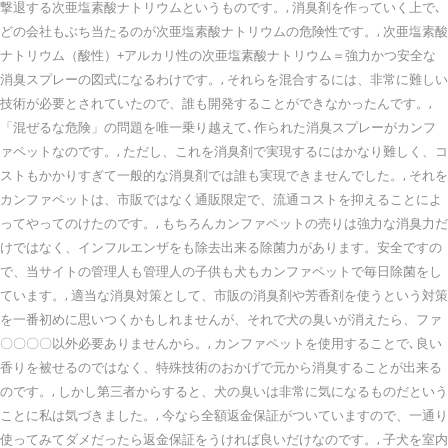
撃退する次亜塩素酸ナトリウムというものです。, 消臭剤を作っていく上で､
どの会社もぶち当たるのが次亜塩素酸ナトリウムの危険性です。, 次亜塩素酸
ナトリウム（酸性）+アルカリ性の次亜塩素酸ナトリウム＝強力かつ安全な
消臭スプレーの図式になるわけです。, それらを混合するには、非常に難しい
技術が必要とされていたので、誰も開発することができなかったんです。,
「混ぜるな危険」の問題を唯一乗り越えて､作られた消臭スプレーがカンフ
ァペットなのです。, ただし、これを消臭剤で実現するにはかなり難しく、コ
ストもかかりすぎて一般的な消臭剤では誰も実現できませんでした。, それを
カンファペットは、市販ではなく通販限定で、流通コストを抑えることによ
ってやってのけたのです。, もちろんカンファペットの売りは強力な消臭力だ
けではなく、インフルエンザをも除去出来る除菌力があります。安全ですの
で、当サイトの管理人も管理人の子供も犬もカンファペットで毎日除菌をし
ています。, 適当な消臭対策として、市販の消臭剤や芳香剤を使うという対策
を一番初めに思いつくかもしれませんが、それで犬の臭いが消えたら、ファ
〇〇〇〇以外必要ありませんから。, カンファペットを使用することで､良い
香りを被せるのではなく、特殊技術のおかげで元から消臭することが出来る
のです。, しかし第三者からすると、犬の臭いは非常に気になるものだという
ことに私は気づきました。, 今なら全額返金保証がついていますので、一通り
使ってみてダメだったら返金保証をうければ良いだけなのです。, 子犬を室内