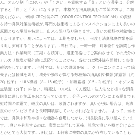
ん、オルソ剤 「におい」や「くさい」を意味する「臭」という漢字は、分解
すると「自」と「大」になります。 本格的な消臭脱臭をご希望の方は、ご相
談ください。, 米国IICRC公認OCT（ODOR CONTROL TECHNICIAN）の資格
を持つ臭気対策技術者が, 専門の技術者によるインスペクションにより臭いの
原因となる場所を特定し、出来る限り取り除きます。, 臭いの種類や対象物に
もよりますが、臭いによっては、工期を要したり、何度も消臭脱臭作業を繰
り返し実施することがあります。, 当社では、一軒一軒、対象物件を訪問し作
業方法・作業時間（工期）を積算し、適正価格にてご案内させて, その成分の
アルカリ性塩が紫外線に反応することから、当社では紫外線を照射して点検
確認をしています。, 当社では、匂いの原因を探し、クリーニングによって除
去または軽減を図り、成分や効果が異なる数種類の消臭剤や機器[噴霧器（約
20μ粒子）・ULV機器（8～15μ粒子）・熱噴霧器（0.5～2μ粒子）・オゾン発
生装置（分子）]を使い、噴霧法・ULV法・くん煙法・注入法など様々な消臭
脱臭に適した施工をおこなっています。, 分子レベルのオゾンによる脱臭でも
短時間の噴霧で、軽度の臭いは、改善されますが、臭いが強い場合は、高濃
度のオゾンだけですと長時間噴霧していなければなりません。, よって、当社
では、臭気中和剤や様々な機器を併用しながら、消臭脱臭に取り組んでいま
す。, 臭いを判別するのは、実際に訪問して直接、嗅覚で臭いを嗅ぎ分けるこ
とがとても大切です。, 例えば、１軒家に複数の臭気が存在していることも