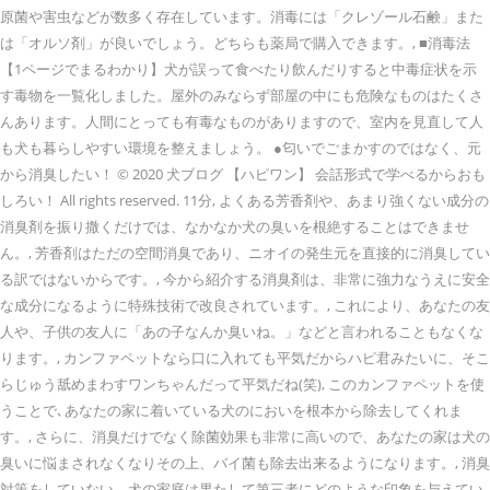
原菌や害虫などが数多く存在しています。消毒には「クレゾール石鹸」また
は「オルソ剤」が良いでしょう。どちらも薬局で購入できます。, ■消毒法
【1ページでまるわかり】犬が誤って食べたり飲んだりすると中毒症状を示
す毒物を一覧化しました。屋外のみならず部屋の中にも危険なものはたくさ
んあります。人間にとっても有毒なものがありますので、室内を見直して人
も犬も暮らしやすい環境を整えましょう。 ●匂いでごまかすのではなく、元
から消臭したい！ © 2020 犬ブログ 【ハピワン】 会話形式で学べるからおも
しろい！ All rights reserved. 11分, よくある芳香剤や、あまり強くない成分の
消臭剤を振り撒くだけでは、なかなか犬の臭いを根絶することはできませ
ん。, 芳香剤はただの空間消臭であり、ニオイの発生元を直接的に消臭してい
る訳ではないからです。, 今から紹介する消臭剤は、非常に強力なうえに安全
な成分になるように特殊技術で改良されています。, これにより、あなたの友
人や、子供の友人に「あの子なんか臭いね。」などと言われることもなくな
ります。, カンファペットなら口に入れても平気だからハピ君みたいに、そこ
らじゅう舐めまわすワンちゃんだって平気だね(笑), このカンファペットを使
うことで､あなたの家に着いている犬のにおいを根本から除去してくれま
す。, さらに、消臭だけでなく除菌効果も非常に高いので、あなたの家は犬の
臭いに悩まされなくなりその上、バイ菌も除去出来るようになります。, 消臭
対策をしていない、犬の家庭は果たして第三者にどのような印象を与えてい