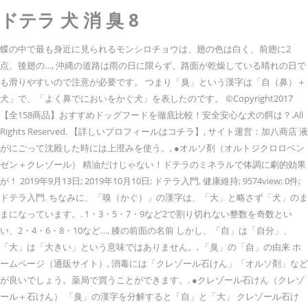
ドテラ 犬 消 臭 8
蝶の中で最も身近に見られるモンシロチョウは、翅の色は白く、前翅に2
点、後翅の…, 沖縄の道路は雨の日に限らず、路面が乾燥している晴れの日で
も滑りやすいので注意が必要です。 つまり「臭」という漢字は「自（鼻）＋
犬」で、「よく鼻でにおいをかぐ犬」を表したのです。 ©Copyright2017
【全158商品】おすすめドッグフードを徹底比較！安全安心な犬の餌は？.All
Rights Reserved. 【詳しいプロフィールはコチラ】, サイト運営：加八商店 液
がにごって沈殿した時には上澄みを使う。, ●オルソ剤（オルトジクロロベン
ゼン＋クレゾール） 精油だけじゃない！ドテラのミネラルで体調に劇的効果
が！ 2019年9月13日; 2019年10月10日; ドテラ入門, 健康維持; 9574view; 0件;
ドテラ入門. ちなみに、「嗅（かぐ）」の漢字は、「大」と略さず「犬」のま
まになっています。. 1・3・5・7・9など2で割り切れない整数を奇数とい
い、2・4・6・8・10など…, 膝の前面の名前 しかし、「自」は「自分」、
「大」は「大きい」という意味ではありません。, 「臭」の「自」の由来 ホ
ームページ（通販サイト）, 消毒には「クレゾール石けん」「オルソ剤」など
が良いでしょう。薬局で買うことができます。. ●クレゾール石けん（クレゾ
ール＋石けん） 「臭」の漢字を分解すると「自」と「大」 クレゾール石け