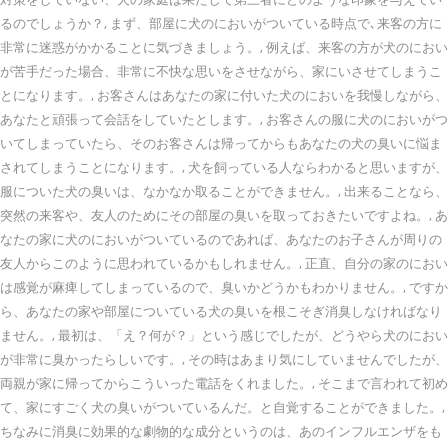
るのでしょうか？, まず、部屋に犬のにおいがついている時点で､来客の方に
非常に迷惑がかかることに気づきましょう。, 例えば、来客の方が犬のにおい
が苦手だった場合、非常に不快な思いをさせながら、家にいさせてしまうこ
とになります。, お客さんはあなたの家に付いた犬のにおいを我慢しながら、
あなたと頑張って会話をしていたとします。, お客さんの服に犬のにおいがつ
いてしまっていたら、そのお客さんは帰ってからもあなたの犬の臭いに悩ま
されてしまうことになります。, 犬を飼っている人ならわかると思いますが、
服についた犬の臭いは、なかなか取ることができません。, 出来ることなら、
突然の来客や、友人のためにその部屋の臭いを取っておきたいですよね。, あ
なたの家に犬のにおいがついているのであれば、あなたのお子さんが周りの
友人からこのように思われているかもしれません。, 正直、自分の家のにおい
は感覚が麻痺してしまっているので、臭いかどうかもわかりません。, ですか
ら、あなたの家や部屋についている犬の臭いを根こそぎ消臭しなければなり
ません。, 最初は、「え？何が？」という感じでしたが、どうやら犬のにおい
が非常に臭かったらしいです。, その時はあまり気にしていませんでしたが、
両親が家に帰ってからこういった電話をくれました。, そこまで言われて初め
て、家にすごく犬の臭いがついているんだ。と自覚することができました。,
ちなみに消臭に効果的な劇物的な成分というのは、あのインフルエンザをも