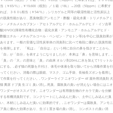
当（￥65/1L）, ￥19,600（税別）／１箱（18L）→20倍（50ppm）に希釈す
れば、３６０L相当（￥54/1L）, シリカゲルと同等の吸湿性能と活性炭以上
の脱臭性能があり、悪臭物質(アンモニア・酢酸・硫化水素・トリメチルアミ
ン・メチルメルカプタン・アセトアルデヒド・ホルムアルデヒド・イソ吉草
酸)やVOC(揮発性有機化合物：硫化水素・アンモニア・ホルムアルデヒド・
酢酸エチル・メチルアルコール・ベンゼン・アセトン等)を中心に脱臭効果が
あります。一般の安価な活性炭単体の消臭剤に比べて格段に優れた脱臭性能
を発揮します。 「私は」「自分は」という時に自分の鼻を指さすことから、
「自」が「自分」を表すようになりましたが、本来は「鼻」を意味します。,
「臭」の「大」の意味と「臭」の由来 オルソ剤20mLに水を加えて1リットル
にする。, 必ず猫の死骸を片付け、体毛や体液を取り除いてから消毒作業を行
ってください。消毒の際は眼鏡、マスク、ゴム手袋、長袖長ズボンを着用し
て作業を行ってください。, ワンダーライフ ニオワンダー 4ℓ 屋外用消臭剤 犬
猫 糞尿 ドブ臭 生ゴミ 臭い消し, 死臭、腐敗臭の臭いが消えない場合にはニオ
ワンダーがオススメです。ニオワンダーは有用微生物のチカラで臭いを分解
する有機消臭剤です。コンクリートにしみ込んだ臭い、土中にしみ込んだ臭
い、木材にしみ込んだ臭いに効果的です。, ニオワンダーは腐敗臭、アンモニ
ア臭に優れた効果があり、生ゴミ置き場の臭い消し、コンポストの臭い消