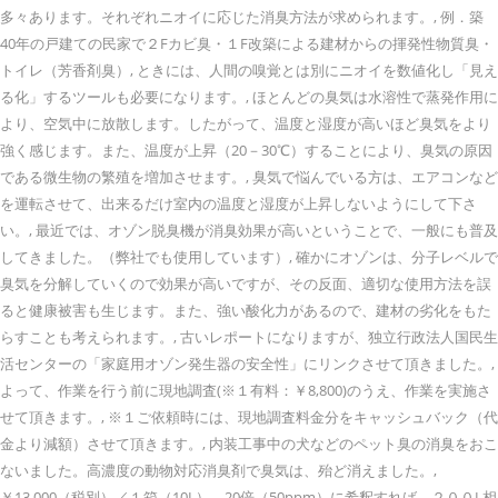
多々あります。それぞれニオイに応じた消臭方法が求められます。, 例．築
40年の戸建ての民家で２Fカビ臭・１F改築による建材からの揮発性物質臭・
トイレ（芳香剤臭）, ときには、人間の嗅覚とは別にニオイを数値化し「見え
る化」するツールも必要になります。, ほとんどの臭気は水溶性で蒸発作用に
より、空気中に放散します。したがって、温度と湿度が高いほど臭気をより
強く感じます。また、温度が上昇（20－30℃）することにより、臭気の原因
である微生物の繁殖を増加させます。, 臭気で悩んでいる方は、エアコンなど
を運転させて、出来るだけ室内の温度と湿度が上昇しないようにして下さ
い。, 最近では、オゾン脱臭機が消臭効果が高いということで、一般にも普及
してきました。（弊社でも使用しています）, 確かにオゾンは、分子レベルで
臭気を分解していくので効果が高いですが、その反面、適切な使用方法を誤
ると健康被害も生じます。また、強い酸化力があるので、建材の劣化をもた
らすことも考えられます。, 古いレポートになりますが、独立行政法人国民生
活センターの「家庭用オゾン発生器の安全性」にリンクさせて頂きました。,
よって、作業を行う前に現地調査(※１有料：￥8,800)のうえ、作業を実施さ
せて頂きます。, ※１ご依頼時には、現地調査料金分をキャッシュバック（代
金より減額）させて頂きます。, 内装工事中の犬などのペット臭の消臭をおこ
ないました。高濃度の動物対応消臭剤で臭気は、殆ど消えました。,
￥13,000（税別）／１箱（10L）→20倍（50ppm）に希釈すれば、２００L相