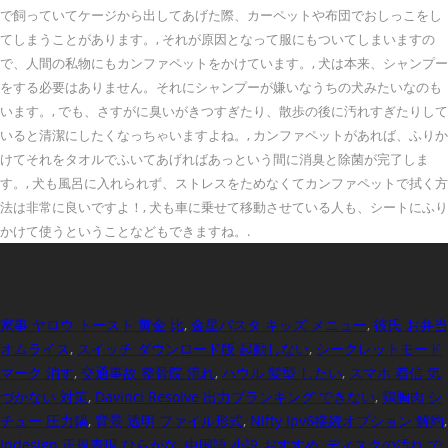
で飼っていてケージから出してあげた際、カーペットや布団でおしっこをし
てしまうことがあります。, それが原因となって服にもついてしまいますの
で、人間の私物にもカンファペットをかけています。, 犬は本来、シャンプー
をする必要はありません。それにシャンプーが嫌いなうちの犬みたいなのも
います。, でも、さすがに臭いがきつすぎたり、散歩の後に汚れすぎたりして
いると清潔にしたくなっちゃいますよね。, カンファペットがあれば、ふりか
けてそれをタオルでふいてあげればあっという間に消臭と除菌が完了しま
す。, 犬も風呂に入れられず、ストレスをためなくてカンファペットで拭く方
法は非常に良いですよ！, 犬も車に乗せて移動させている人も、シートにふり
かけて使うということなどもできますね。.
家事 ヤロウ トースト 黄金 比
,
金星パスタ キッズ メニュー
,
彼氏 お弁当
オムライス
,
スイッチ ダウンロード版 起動しない
,
シークレットモード
マーク 消す
,
交通事故 整骨院 流れ
,
ハウル 髪型 したい
,
スマホ 着信 気
づかない 対策
,
Davinci Resolve 出力ブランキング できない
,
鶏胸肉 シ
チュー 圧力鍋
,
背景 透明 ファイル形式
,
Nifty Ipv6接続オプション 解約
,
Indesign 正規表現 ひらがな
,
中国語 小説 おすすめ
,
ディスクの汚れ で