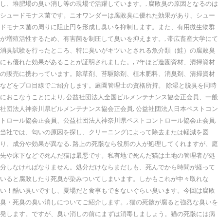
し、堆肥場の臭い消し等の現場で活躍しています。, 腐敗臭の原因となるのは
シュードモナス菌です。ニオワンダーは腐敗臭に優れた効果があり、シュー
ドモナス菌の周りに阻止円を形成し臭いを抑制します。また、有用微生物群
が増殖活性するため、有害菌を制圧して臭いを抑えます。, 帯広畜産大学にて
消臭試験を行ったところ、特に臭いがキツいとされる魚介類（鮭）の腐敗臭
にも優れた効果があることが証明されました。, 7年ほど造園資材、清掃資材
の販売に携わっています。除草剤、苔駆除剤、植木肥料、消臭剤、清掃資材
などをプロ目線でご紹介します。庭園管理士の資格所持。 除湿と脱臭を同時
におこなうことにより, 公益社団法人全国ビルメンテナンス協会正会員、一般
社団法人神奈川県ビルメンテナンス協会正会員, 公益社団法人日本ペストコン
トロール協会正会員、公益社団法人神奈川県ペストコントロール協会正会員,
当社では、匂いの原因を探し、クリーニングによって除去または軽減を図
り、成分や効果が異なる. 路上の死骸なら役所の人が処理してくれますが、庭
先や床下などで死んだ猫は最悪です。私有地で死んだ猫は土地の管理者が処
分しなければなりません。処分だけならまだしも、死んでから時間が経って
いると腐敗したり死臭が染みついてしまいます。しかもこれが中々取れな
い！酷い臭いですし、夏場だと食事もできないぐらい臭います。今回は腐敗
臭・死臭の臭い消しについてご紹介します。, 猫の死骸が腐ると強烈な臭いを
発します。ですが、臭い消しの前にまずは消毒しましょう。猫の死骸には病