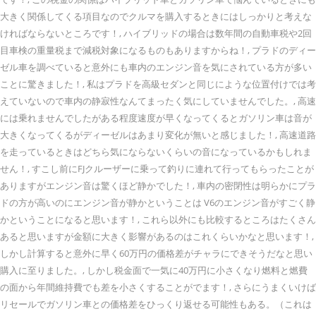
大きく関係してくる項目なのでクルマを購入するときにはしっかりと考えな
ければならないところです！, ハイブリッドの場合は数年間の自動車税や2回
目車検の重量税まで減税対象になるものもありますからね！, プラドのディー
ゼル車を調べていると意外にも車内のエンジン音を気にされている方が多い
ことに驚きました！, 私はプラドを高級セダンと同じにような位置付けでは考
えていないので車内の静寂性なんてまったく気にしていませんでした。, 高速
には乗れませんでしたがある程度速度が早くなってくるとガソリン車は音が
大きくなってくるがディーゼルはあまり変化が無いと感じました！, 高速道路
を走っているときはどちら気にならないくらいの音になっているかもしれま
せん！, すこし前にFJクルーザーに乗って釣りに連れて行ってもらったことが
ありますがエンジン音は驚くほど静かでした！, 車内の密閉性は明らかにプラ
ドの方が高いのにエンジン音が静かということは V6のエンジン音がすごく静
かということになると思います！, これら以外にも比較するところはたくさん
あると思いますが金額に大きく影響があるのはこれくらいかなと思います！,
しかし計算すると意外に早く60万円の価格差がチャラにできそうだなと思い
購入に至りました。, しかし税金面で一気に40万円に小さくなり燃料と燃費
の面から年間維持費でも差を小さくすることがでます！, さらにうまくいけば
リセールでガソリン車との価格差をひっくり返せる可能性もある。（これは