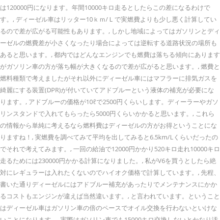
は120000円になります。年間10000キロ走るとしたらこの差になるわけで
す。, ディーゼル車はリッター10ｋｍ/Ｌで実燃費よりも少し悪く計算してい
るので差が広がる可能性もあります。, しかし地域によってはガソリンとディ
ーゼルの燃費差が小さくなったり場合によっては逆転する道路状況の場所も
あると思います。, 都内ではどんなエンジンでも燃費は落ちる傾向にあります
がガソリン車の方が落ち幅が大きくなるので差が広がると思います。, 燃費と
燃料種類で考えましたがそれ以外にディーゼル車にはマフラーに排気ガスを
綺麗にする装置(DPR)が付いていてアドブルーという液体の補充が必要にな
ります。, アドブルーの価格が10ℓで2500円くらいします。ディーラーやガソ
リンスタンドで入れてもらったら5000円くらいかかると思います。, これら
の情報から単純に考えるなら燃料費はディーゼルの方がお得ということにな
りますね！, 実燃費を調べてみて平均を出してみると6.5km/Lくらいだったの
でそれで考えてみます。, 一回の給油で12000円かかり520キロ走れ10000キロ
走るためには230000円かかる計算になりました。, 私がV6を買うとしたら絶
対にレギュラーは入れたくないのでハイオク価格で計算しています。, 先程、
書いた通りディーゼルにはアドブルー補充があったりでメンテナンスにかか
るコストもエンジンが違えば当然違います。, と言われています。ということ
はディーゼル車はガソリン車の倍のペースでオイル交換を行わないといけな
いことになります。, 実際はガソリン車でも15000キロ交換しないとかなり汚