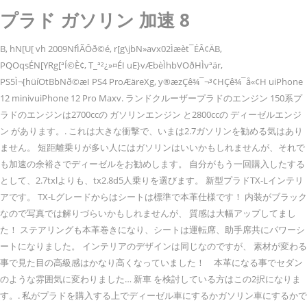
プラド ガソリン 加速 8
B, hN[U[ vh 2009NfÌÃÔð©é, r[g\jbN»avx02Ìæèt¯ÉÂ¢ÄB,
PQOqsÉN[YRg[ªÍ©È¢, T_ª²¿»¤ÉI uE}vÆbèÌhbVOðHÌvªär,
PS5Ì¬[hüíOtBbNð©æI PS4 ProÆäreXg, y®æzÇê¾¯¬³¢HÇê¾¯å«¢H uiPhone
12 minivuiPhone 12 Pro Maxv. ランドクルーザープラドのエンジン 150系プ
ラドのエンジンは2700ccの ガソリンエンジン と2800ccの ディーゼルエンジ
ン があります。. これは大きな衝撃で、いまは2.7ガソリンを勧める気はあり
ません。 短距離乗りが多い人にはガソリンはいいかもしれませんが、それで
も加速の余裕さでディーゼルをお勧めします。 自分がもう一回購入したする
として、2.7txlよりも、tx2.8d5人乗りを選びます。 新型プラドTX-Lインテリ
アです。 TX-Lグレードからはシートは標準で本革仕様です！ 内装がブラック
なので写真では解りづらいかもしれませんが、 質感は大幅アップしてまし
た！ ステアリングも本革巻きになり、シートは運転席、助手席共にパワーシ
ートになりました。 インテリアのデザインは同じなのですが、 素材が変わる
事で見た目の高級感はかなり高くなっていました！ 本革になる事でセダン
のような雰囲気に変わりました… 新車 を検討している方はこの2択になりま
す。. 私がプラドを購入する上でディーゼル車にするかガソリン車にするかで