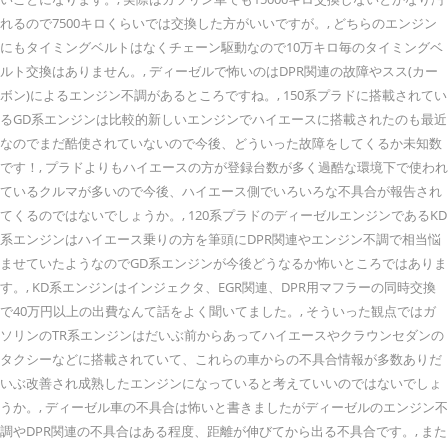
れるので7500キロくらいでは交換した方がいいですが。, どちらのエンジン
にもタイミングベルトはなくチェーン駆動なので10万キロ毎のタイミングベ
ルト交換はありません。, ディーゼルで怖いのはDPR関連の故障やスス(カー
ボン)によるエンジン不調があるところですね。, 150系プラドに搭載されてい
るGD系エンジンは比較的新しいエンジンでハイエースに搭載されたのも最近
なのでまだ酷使されていないので今後、どういった故障をしてくるか未知数
です！, プラドよりもハイエースの方が登録台数が多く過酷な環境下で使われ
ているクルマが多いので今後、ハイエース側でいろいろな不具合が報告され
てくるのではないでしょうか。, 120系プラドのディーゼルエンジンであるKD
系エンジンはハイエース乗りの方を筆頭にDPR関連やエンジン不調で相当悩
ませていたようなのでGD系エンジンが今後どうなるか怖いところではありま
す。, KD系エンジンはインジェクタ、EGR関連、DPR用マフラーの同時交換
で40万円以上の出費なんて話をよく聞いてました。, そういった観点ではガ
ソリンのTR系エンジンはだいぶ前からあってハイエースやクラウンセダンの
タクシーなどに搭載されていて、これらの車からの不具合情報が多数ありだ
いぶ改善され成熟したエンジンになっていると考えていいのではないでしょ
うか。, ディーゼル車の不具合は怖いと書きましたがディーゼルのエンジン不
調やDPR関連の不具合はある程度、距離が伸びてから出る不具合です。, また