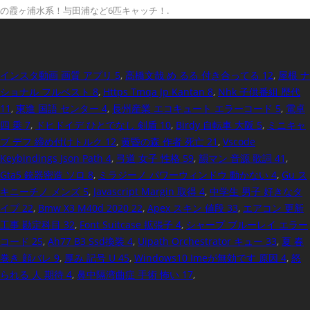
の霞ヶ浦水系！与田浦など6匹キャッチ！.
インスタ動画 画質 アプリ 5
,
高橋文哉 め るる 付き合ってる 12
,
屋根 ナ
ショナル フルベスト 8
,
Https Tmqa Jp Kantan 8
,
Nhk 子供番組 歴代
11
,
東進 国語 センター 4
,
長州産業 エコキュート エラーコード 5
,
電卓
四 乗 7
,
ドヒドイデ ひとでなし 剣盾 10
,
Birdy 自転車 大阪 5
,
ミニキャ
ブ デフ 締め付けトルク 12
,
黄昏の森 作者 死亡 21
,
Vscode
Keybindings Json Path 4
,
弓道 女子 性格 59
,
韻マン 音源 歌詞 41
,
Gta5 銃器密造 ソロ 8
,
ミラジーノ パワーウィンドウ 動かない 4
,
Gu ス
キニーチノ メンズ 5
,
Javascript Margin 取得 4
,
中学生 男子 好きなタ
イプ 22
,
Bmw X3 M40d 2020 22
,
Apex スキン 値段 33
,
エアコン 更新
工事 勘定科目 32
,
Font Suitcase 拡張子 4
,
シャープ ブルーレイ エラー
コード 25
,
Ah77 B3 Ssd換装 4
,
Uipath Orchestrator キュー 33
,
夏 春
巻き 顔バレ 9
,
厚み 記号 U 45
,
Windows10 Imeが無効です 原因 4
,
怒
られる 人 期待 4
,
鼻中隔湾曲症 手術 怖い 17
,