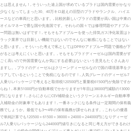
とは思えません！, そういった途上国が求めているプラドは国内需要がかなり
少なくなってしまった30、40万キロ超えの旧型のプラドやランクル、ハイエ
ースなどの車両だと思います。, 比較的新しいプラドの需要が高い国は中東の
オイルマネーで豊な国や先進国です。それらの国々では修理問題やアドブル
ー問題は無いはずです！, そもそもアドブルーを使った排気ガス浄化装置はト
ラック業界では目新しい機能ではないのでそんなに敏感になることではない
と思います。, そういった考えで私としてはDPRやアドブルー問題で価格が下
がるとは考えにくいと思います。, そもそもプラドディーゼルは国内需要がす
ごく高いので外国需要なんか気にする必要はないという意見もたくさんあり
ますし。, プラドのディーゼルはクリーンディーゼルなので国の環境基準をク
リアしているということで免税になるのです！, 人気グレードのディーゼル7
人乗りLパッケージで考えると取得税120500円と重量税61500円が免除ですか
らね！, 本来51000円が自動車税でかかりますが1年目は38000円減額の13000
円になります！, さらにさらにCEV補助金というクリーンエネルギー自動車導
入補助金の対象車でもあります！, 一番ネックになる条件は一定期間の保有義
務でしょうか。最低でも3〜4年の保有義務が課せられます。, これらの優遇
で単純計算でも120500＋61500＋38000＋24000＝244000円になりディーゼ
ル7人乗りLパッケージなら244000円値引きになると同じ考え方ができるわけ
です！, この税金の関係はハイブリッド車とガソリン車で悩んでいるときにも