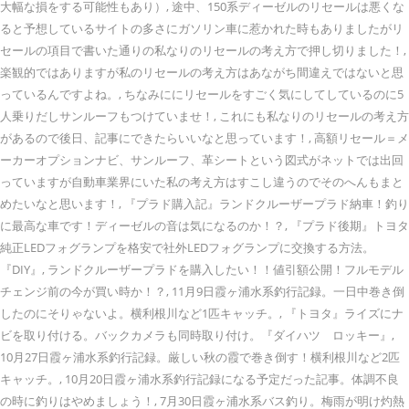
大幅な損をする可能性もあり）, 途中、150系ディーゼルのリセールは悪くな
ると予想しているサイトの多さにガソリン車に惹かれた時もありましたがリ
セールの項目で書いた通りの私なりのリセールの考え方で押し切りました！,
楽観的ではありますが私のリセールの考え方はあながち間違えではないと思
っているんですよね。, ちなみににリセールをすごく気にしてしているのに5
人乗りだしサンルーフもつけていませ！, これにも私なりのリセールの考え方
があるので後日、記事にできたらいいなと思っています！, 高額リセール＝メ
ーカーオプションナビ、サンルーフ、革シートという図式がネットでは出回
っていますが自動車業界にいた私の考え方はすこし違うのでそのへんもまと
めたいなと思います！, 『プラド購入記』ランドクルーザープラド納車！釣り
に最高な車です！ディーゼルの音は気になるのか！？, 『プラド後期』トヨタ
純正LEDフォグランプを格安で社外LEDフォグランプに交換する方法。
『DIY』, ランドクルーザープラドを購入したい！！値引額公開！フルモデル
チェンジ前の今が買い時か！？, 11月9日霞ヶ浦水系釣行記録。一日中巻き倒
したのにそりゃないよ。横利根川など1匹キャッチ。, 『トヨタ』ライズにナ
ビを取り付ける。バックカメラも同時取り付け。『ダイハツ ロッキー』,
10月27日霞ヶ浦水系釣行記録。厳しい秋の霞で巻き倒す！横利根川など2匹
キャッチ。, 10月20日霞ヶ浦水系釣行記録になる予定だった記事。体調不良
の時に釣りはやめましょう！, 7月30日霞ヶ浦水系バス釣り。梅雨が明け灼熱