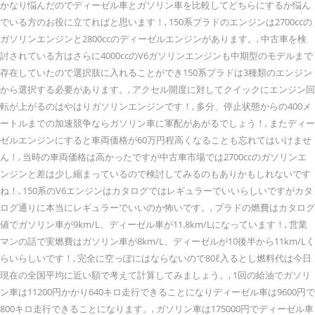
かなり悩んだのでディーゼル車とガソリン車を比較してどちらにするか悩ん
でいる方のお役に立てればと思います！, 150系プラドのエンジンは2700ccの
ガソリンエンジンと2800ccのディーゼルエンジンがあります。, 中古車を検
討されている方はさらに4000ccのV6ガソリンエンジンも中期型のモデルまで
存在していたので選択肢に入れることができ150系プラドは3種類のエンジン
から選択する必要があります。, アクセル開度に対してクイックにエンジン回
転が上がるのはやはりガソリンエンジンです！, 多分、停止状態からの400メ
ートルまでの加速競争ならガソリン車に軍配があがるでしょう！, またディー
ゼルエンジンにすると車両価格が60万円程高くなることも忘れてはいけませ
ん！, 当時の車両価格は高かったですが中古車市場では2700ccのガソリンエ
ンジンと差は少し縮まっているので検討してみるのもありかもしれないです
ね！, 150系のV6エンジンはカタログではレギュラーでいいらしいですがカタ
ログ通りに本当にレギュラーでいいのか怖いです。, プラドの燃費はカタログ
値でガソリン車が9km/L、ディーゼル車が11.8km/Lになっています！, 営業
マンの話で実燃費はガソリン車が8km/L、ディーゼルが10後半から11km/Lく
らいらしいです！, 完全に空っぽにはならないので80ℓ入るとし燃料代は今日
現在の全国平均に近い額で考えて計算してみましょう。, 1回の給油でガソリ
ン車は11200円かかり640キロ走行できることになりディーゼル車は9600円で
800キロ走行できることになります。, ガソリン車は175000円でディーゼル車