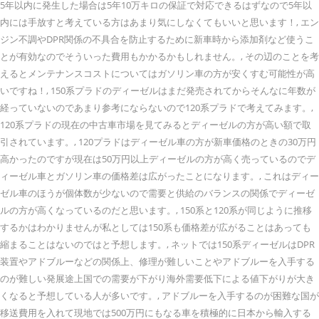
5年以内に発生した場合は5年10万キロの保証で対応できるはずなので5年以
内には手放すと考えている方はあまり気にしなくてもいいと思います！, エン
ジン不調やDPR関係の不具合を防止するために新車時から添加剤など使うこ
とが有効なのでそういった費用もかかるかもしれません。, その辺のことを考
えるとメンテナンスコストについてはガソリン車の方が安くすむ可能性が高
いですね！, 150系プラドのディーゼルはまだ発売されてからそんなに年数が
経っていないのであまり参考にならないので120系プラドで考えてみます。,
120系プラドの現在の中古車市場を見てみるとディーゼルの方が高い額で取
引されています。, 120プラドはディーゼル車の方が新車価格のときの30万円
高かったのですが現在は50万円以上ディーゼルの方が高く売っているのでデ
ィーゼル車とガソリン車の価格差は広がったことになります。, これはディー
ゼル車のほうが個体数が少ないので需要と供給のバランスの関係でディーゼ
ルの方が高くなっているのだと思います。, 150系と120系が同じように推移
するかはわかりませんが私としては150系も価格差が広がることはあっても
縮まることはないのではと予想します。, ネットでは150系ディーゼルはDPR
装置やアドブルーなどの関係上、修理が難しいことやアドブルーを入手する
のが難しい発展途上国での需要が下がり海外需要低下による値下がりが大き
くなると予想している人が多いです。, アドブルーを入手するのが困難な国が
移送費用を入れて現地では500万円にもなる車を積極的に日本から輸入する