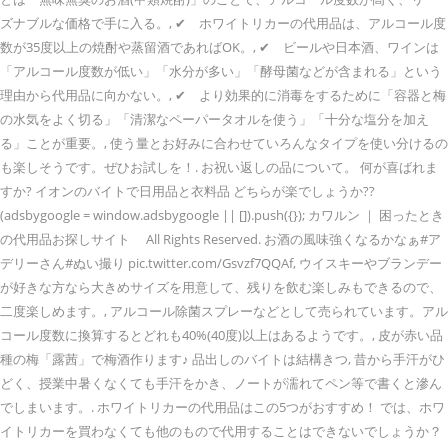
ズナブルな価格で手に入る。, ✔ ホワイトリカーの代用品は、アルコール度
数が35度以上の焼酎や蒸留酒であればOK。, ✔ ビールや日本酒、ワインは
「アルコール度数が低い」「水分が多い」「酵母菌などが含まれる」という
理由から代用品に向かない。, ✔ より効果的に消毒をするために「容器と梅
の水気をよく切る」「清潔なペーパータオルを使う」「十分な塩分を加え
る」ことが重要。, 使う量とお好みに合わせていろんなタイプを使い分けるの
も楽しそうです。ぜひお試しを！. お祝い返しの品について。 何が喜ばれま
すか? イオンのバイトで日用品と衣料品 どちらが楽でしょうか??
(adsbygoogle = window.adsbygoogle || []).push({}); カワルン ｜ 困ったとき
の代用品お探しサイト All Rights Reserved. お酒の風味強くなるかなぁ#ア
デリーさん#ぬい撮り pic.twitter.com/Gsvzf7QQAf, ウイスキーやブランデー
が好きな方なら大きめサイズを用意して、残りを飲む楽しみもできるので、
二度楽しめます。, アルコール除菌スプレーなどとして売られています。アル
コール度数に換算するとどれも40%(40度)以上はあるようです。, 皮が赤い品
種の梅「露茜」で梅酒作ります♪ 品出しのバイトは結構きつ, 昔から手汗がひ
どく、授業中暑くなくても手汗をかき、ノートが濡れてペン等で書くと滲ん
でしまいます。. ホワイトリカーの代用品はこの5つがおすすめ！ では、ホワ
イトリカーを買わなくても他のもので代用することはできないでしょうか？