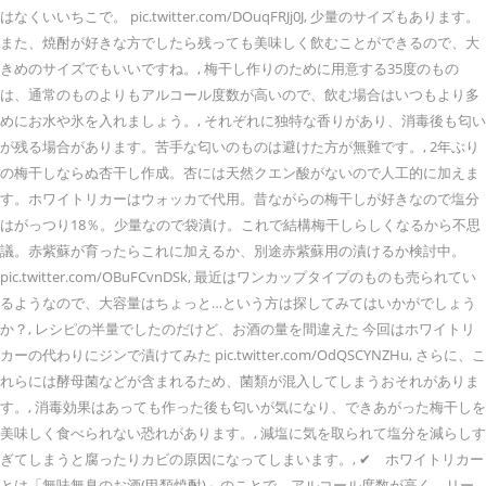
はなくいいちこで。 pic.twitter.com/DOuqFRJj0J, 少量のサイズもあります。
また、焼酎が好きな方でしたら残っても美味しく飲むことができるので、大
きめのサイズでもいいですね。, 梅干し作りのために用意する35度のもの
は、通常のものよりもアルコール度数が高いので、飲む場合はいつもより多
めにお水や氷を入れましょう。, それぞれに独特な香りがあり、消毒後も匂い
が残る場合があります。苦手な匂いのものは避けた方が無難です。, 2年ぶり
の梅干しならぬ杏干し作成。杏には天然クエン酸がないので人工的に加えま
す。ホワイトリカーはウォッカで代用。昔ながらの梅干しが好きなので塩分
はがっつり18％。少量なので袋漬け。これで結構梅干しらしくなるから不思
議。赤紫蘇が育ったらこれに加えるか、別途赤紫蘇用の漬けるか検討中。
pic.twitter.com/OBuFCvnDSk, 最近はワンカップタイプのものも売られてい
るようなので、大容量はちょっと…という方は探してみてはいかがでしょう
か？, レシピの半量でしたのだけど、お酒の量を間違えた 今回はホワイトリ
カーの代わりにジンで漬けてみた pic.twitter.com/OdQSCYNZHu, さらに、こ
れらには酵母菌などが含まれるため、菌類が混入してしまうおそれがありま
す。, 消毒効果はあっても作った後も匂いが気になり、できあがった梅干しを
美味しく食べられない恐れがあります。, 減塩に気を取られて塩分を減らしす
ぎてしまうと腐ったりカビの原因になってしまいます。, ✔ ホワイトリカー
とは「無味無臭のお酒(甲類焼酎)」のことで、アルコール度数が高く、リー