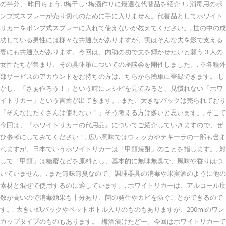
の半分、 昨日ちょう. !梅干し･梅酒作りに最適な代替品を紹介！. 消毒用のポ
ンプ式スプレーが売り切れのために手に入りません。代替品としてホワイト
リカーをポンプ式スプレーに入れて使えないか教えてください。, 世の中の成
功している男性には様々な共通点がありますが、実はそんな夫を影で支える
妻にも共通点があります。今回は、内助の功で夫を輝かせたいと願う３人の
女性たちが集まり、その具体策についての座談会を開催しました。, ※各種外
部サービスのアカウントをお持ちの方はこちらから簡単に登録できます。 し
かし、「さぁ作ろう！」という時にレシピを見てみると、見慣れない「ホワ
イトリカー」という言葉が出てきます。, また、大きなパックは売られており
「そんなにたくさんは使わない！」そう考える方は多いと思います。, そこで
今回は、『ホワイトリカーの代用品』についてご紹介していきますので、ぜ
ひ参考にしてみてください！, 広い意味ではウォッカやテキーラの一部も含ま
れますが、日本でいうホワイトリカーは「甲類焼酎」のことを指します。, 対
して「甲類」は糖蜜などを原料とし、基本的に無味無臭で、風味や香りはつ
いていません。, また無味無臭なので、調理器具の消毒や果実酒のように他の
素材と混ぜて使用するのに適しています。, ホワイトリカーは、アルコール度
数が高いので消毒効果も十分あり、菌の発生やカビを防ぐことができるので
す。, 大きい紙パックやペットボトル入りのものもありますが、200mlのワン
カップタイプのものもあります。, 梅酒漬けたどー。今回はホワイトリカーで