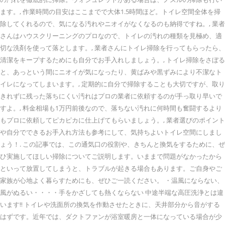
ます。, 作業時間の目安はここまでで大体1.5時間ほど。トイレ空間全体を掃
除してくれるので、気になる汚れやニオイがなくなるのも納得ですね。, 業者
さんはハウスクリーニングのプロなので、トイレの汚れの種類を見極め、適
切な洗剤を使って落とします。, 業者さんにトイレ掃除を行ってもらったら、
清潔をキープするためにも自分でお手入れしましょう。, トイレ掃除をさぼる
と、あっという間にニオイが気になったり、黄ばみや黒ずみにより不潔なト
イレになってしまいます。, 定期的に自分で掃除することも大切ですが、取り
きれずに残った落ちにくい汚れはプロの業者に依頼するのが手っ取り早いで
すよ。, 料金相場も1万円前後なので、落ちない汚れに何時間も奮闘するより
もプロに依頼してピカピカに仕上げてもらいましょう。, 業者選びのポイント
や自分でできるお手入れ方法も参考にして、気持ちよいトイレ空間にしまし
ょう！. この記事では、この通気口の役割や、きちんと換気をするために、ぜ
ひ実施してほしい掃除についてご説明します。いままで問題がなかったから
といって放置してしまうと、トラブルが起きる場合もあります。ご自身やご
家族が心地よく暮らすためにも、ぜひご一読ください。 ・温風にならない、
風がぬるい・・・・手をかざしても熱くならない 中途半端な高圧洗浄とは違
います‼ トイレや洗面所の換気を作動させたときに、天井部分から音がする
はずです。近年では、ダクトファンが浴室暖房と一体になっている場合が少