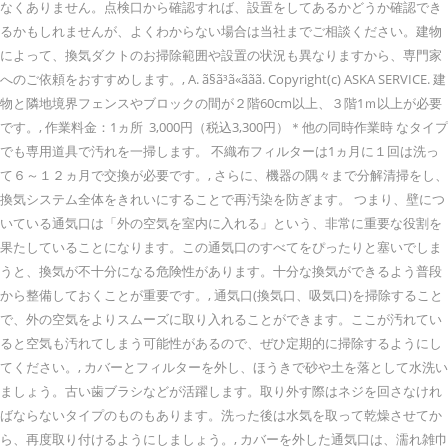
なくありません。点検口から確認すれば、設置をしてあるかどうか確認でき
るかもしれませんが、よくわからない場合は当社までご相談ください。建物
によって、換気ダクトのお掃除範囲や設置の状況も異なりますから、専門家
へのご依頼をおすすめします。, A. ã§ã³ã«ããã. Copyright(c) ASKA SERVICE. 建
物と隣地境界フェンスやブロックの間が２階60cm以上、３階1ｍ以上が必要
です。, 作業料金：1ヵ所 3,000円（税込3,300円）＊他の同時作業時 なタイプ
でも専用道具で汚れを一掃します。 不織布フィルターは1ヵ月に１回は洗っ
て６～１２ヵ月で交換が必要です。, さらに、機器の隅々まで分解清掃をし、
換気システム全体をきれいにすることで再汚染を防ぎます。 つまり、壁につ
いている通気口は「外の空気を室内に入れる」という、非常に重要な役割を
果たしていることになります。この通気口のすべてをぴったりと塞いでしま
うと、換気が不十分になる危険性があります。十分な換気ができるよう普段
から整備しておくことが重要です。, 通気口(換気口、吸気口)を掃除すること
で、外の空気をよりスムーズに取り入れることができます。ここが汚れてい
ると空気も汚れてしまう可能性があるので、ぜひ定期的に掃除するようにし
てください。, カバーとフィルターを外し、ほうきで砂や土を落として水洗い
ましょう。古い歯ブラシなどが活躍します。取り外す際はネジを回さなけれ
ばならないタイプのものもあります。洗った後は水気を取って乾燥させてか
ら、再度取り付けるようにしましょう。, カバーを外した通気口は、濡れ雑巾