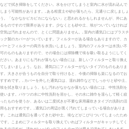
などで拭き掃除をしてください。水をかけてしまうと室内に水が流れ込んで
しまう可能性があります。, ある程度土や砂が落ちたら、元通りに戻しましょ
う。「なかなかピカピカにならない」と思われるかもしれませんが、外にあ
るものですので限界があります。少なくとも砂や土、埃がついていなければ
空気は汚れませんので、とくに問題ありません。, 室内の通気口にはプラスチ
ック製のカバーがついています。フィルターがある場合もありますので、カ
バーとフィルターの両方を水洗いしましょう。室内のフィルターは水洗い不
可のものもありますので、その場合には掃除機で埃を吸い取るようにしてく
ださい。あまりにも汚れが落ちない場合には、新しいフィルターと取り換え
てしまいましょう。なお、通気口にフィルターがないタイプのものもありま
す。大きさが合うものを自分で取り付けると、今後の掃除も楽になるのでお
すすめです。, カバーを外した通気口は、濡れ雑巾などでしっかりと砂や土、
埃を拭き取りましょう。もし汚れがなかなか落ちない場合には、中性洗剤を
使います。バケツの水に中性洗剤を溶かし、その水に雑巾を濡らして軽く絞
ったものを使うか、あるいは二度拭きが不要な床用霧吹きタイプの洗剤の活
用もおすすめです。, 通気口の周辺が黒く汚れてしまっている場合がありま
す。これは通気口を通ってきた砂や土、埃などがこびりついてしまったため
です。こまめにフィルターを取り換えていればフィルターがキャッチしてく
れるのですが、汚れがいっぱいのフィルターでは壁まで汚れてしまいます。