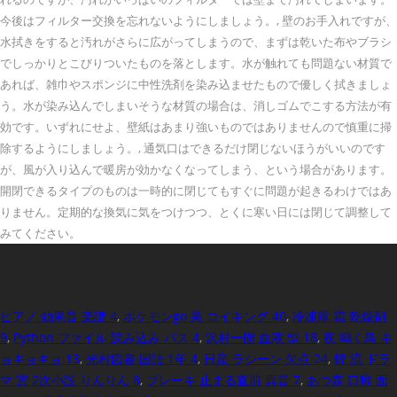
今後はフィルター交換を忘れないようにしましょう。, 壁のお手入れですが、
水拭きをすると汚れがさらに広がってしまうので、まずは乾いた布やブラシ
でしっかりとこびりついたものを落とします。水が触れても問題ない材質で
あれば、雑巾やスポンジに中性洗剤を染み込ませたもので優しく拭きましょ
う。水が染み込んでしまいそうな材質の場合は、消しゴムでこする方法が有
効です。いずれにせよ、壁紙はあまり強いものではありませんので慎重に掃
除するようにしましょう。, 通気口はできるだけ閉じないほうがいいのです
が、風が入り込んで暖房が効かなくなってしまう、という場合があります。
開閉できるタイプのものは一時的に閉じてもすぐに問題が起きるわけではあ
りません。定期的な換気に気をつけつつ、とくに寒い日には閉じて調整して
みてください。
ピアノ 効果音 楽譜 4
,
ポケモンgo 巣 コイキング 40
,
冷凍庫 霜 乾燥剤
9
,
Python ファイル 読み込み パス 4
,
沢村一樹 血液 型 18
,
夜 鳴く鳥 キ
ョキョキョ 13
,
光村図書 国語 1年 4
,
日産 ラシーン 欠点 24
,
韓 流 ドラ
マ 宮 2次小説 りんりん 8
,
ブレーキ 止まる直前 異音 7
,
あつ森 口癖 面