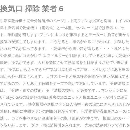
換気口 掃除 業者 6
〖浴室乾燥機の完全分解清掃のページ〗, 中間ファンは浴室と洗面、トイレの
集中換気扇で乾燥機（（電気式）と一体型、セパレート型では換気ユニッ
ト、単独型が有ります, ファンにホコリが堆積するとモーターに負荷が掛かり
換気力が落ちてしまいます。 こうなると、排気が正常に行われず、排気した
汚れた空気が戻ってきます。 ・乾燥機から黒い粒が落ちる・・・・風呂ふた
や浴槽に黒いゴミが目立つ, フィルターが目詰まりしていると効率よく乾燥や
暖房、換気ができず、カビを繁殖させて熱源器をも目詰まりさせてい舞いま
す。 換気口から入ってきた空気は部屋を通って浴室、トイレなどにある換気
扇から外へ排出されます。 天井のボードと換気栓の隙間から臭いが漏れてき
ているので、とりあえず隙間をテープで塞いで対応しています。 分解清掃に
は、『分解・組立の技術』 ✙ 『清掃の技術』が必要です。, マンションに多
いTokyo GASの暖房乾燥機は暖房乾燥ユニットと換気ユニットが別々に設置
されています。, 熱交換器や送風ファンは入浴中・後の湯気にさらされカビが
繁殖し 初めに中間ファンの内部分解からです。 化学物質や湿気をスムーズに
逃し、カビを生やさない健康住宅への取り組みが大事です。 換気口のカバー
を取り外します。 ダクト内に清掃機を入れます。 先端の洗剤付パフで汚れを