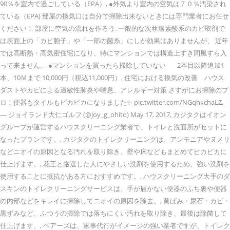
90％を室内で過ごしている（EPA）, ●外気より室内の空気は７０％汚染され
ている（EPA) 部屋の換気口は自分で掃除出来ないときには専門業者にお任せ
ください！ 部屋に空気の流れを作ろう. 一般的な次亜塩素酸系のカビ取剤で
は表面上の「カビ胞子」や「一部の菌糸」にしか効果はありませんが、 近年
では高断熱・高気密住宅になり、特にマンションでは構造上すき間風すら入
って来ません。 ●マンションを買ったら掃除していない 2本目以降追加1
本、10Ｍまで 10,000円（税込11,000円）, 住宅における換気の改善 ハウス
ダストやカビによる過敏性肺炎や喘息、アレルギー対策 さすがにお掃除のプ
ロ！便器もタイルもピカピカになりました✨ pic.twitter.com/NGqhkchaLZ,
— ジョイランド大仁ゴルフ (@joy_g_ohito) May 17, 2017, カジタクはイオン
グループが運営するハウスクリーニング業者で、トイレと洗面所がセットに
なったプランです。, カジタクのトイレクリーニングは、アンモニアやヌメリ
などニオイの原因となる汚れを取り除き、壁や床などもまとめてピカピカに
仕上げます。, 花王と厳選した人にやさしい洗剤を使用するため、強い洗剤を
使用することに抵抗がある方におすすめです。, ハウスクリーニング大手のダ
スキンのトイレクリーニングサービスは、手が届かない便器のふち裏や便器
の内部などをキレイに掃除してニオイの原因を除去。, 黄ばみ・尿石・カビ・
黒ずみなど、ふつうの掃除では落ちにくい汚れを取り除き、最後は除菌して
仕上げます。, ベアーズは、家事代行がイメージの強い業者ですが、トイレク