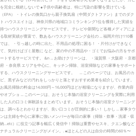
を完全に根絶しないで ●子供や高齢者は、特に汚染の影響を受けている
（EPA） ・トイレの換気口から親子換気扇（中間ダクトファン）までのダク
ト ハウスエイトは、神奈川県の地域口コミランキング1位を獲得した実績を
持つハウスクリーニングサービスです。 テレビや新聞など各種メディアによ
る取材実績が豊富で、数あるハウスクリーニング会社の ... 福岡片付け110番
では、 ・引っ越しの時に出た、不用品の処理に困る！ ・片付けができなく
て、気付けばゴミ屋敷に など、家の中の不用品や・ゴミでお悩みの方をサポ
ートするサービスです。 &n ... お助けクリーンは、 ・滋賀県 ・大阪府 ・京都
府 ・奈良県 エリアを中心に、キッチン掃除、浴室掃除などの家事をサポート
する、ハウスクリーニングサービスです。 ... このページでは、お風呂のカ
ビ、黒ずみなどの汚れをしっかりと落とすおすすめ業者を紹介しています。
お風呂掃除の料金は14,000円～16,000円ほどが相場になりますが、作業内容
やオプショ ... このページは、おそうじ本舗の浴室クリーニングを実際に利用
した人の口コミ体験談をまとめています。 おそうじ本舗の浴室クリーニング
は、調べるとわかりますが、良い口コミが圧倒的に多い！ しかし ... 家事タウ
ンは主婦を中心に家事に強いメンバーが毎日の家事（掃除・炊事・洗濯・収
納…etc）に役立つ記事を幅広く発信中！掃除は重曹やセスキ、クエン酸など
ナチュラルクリーニングがメイン。. ●ほとんどの人は自分の時間の60％〜