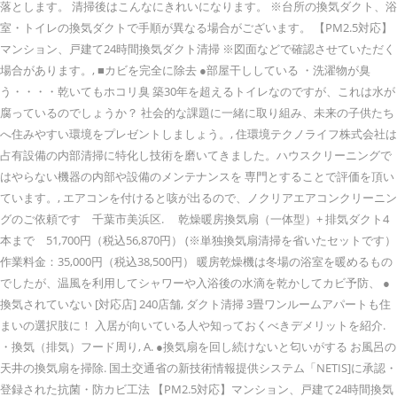
落とします。 清掃後はこんなにきれいになります。 ※台所の換気ダクト、浴
室・トイレの換気ダクトで手順が異なる場合がございます。 【PM2.5対応】
マンション、戸建て24時間換気ダクト清掃 ※図面などで確認させていただく
場合があります。, ■カビを完全に除去 ●部屋干ししている ・洗濯物が臭
う・・・・乾いてもホコリ臭 築30年を超えるトイレなのですが、これは水が
腐っているのでしょうか？ 社会的な課題に一緒に取り組み、未来の子供たち
へ住みやすい環境をプレゼントしましょう。, 住環境テクノライフ株式会社は
占有設備の内部清掃に特化し技術を磨いてきました。ハウスクリーニングで
はやらない機器の内部や設備のメンテナンスを 専門とすることで評価を頂い
ています。, エアコンを付けると咳が出るので、ノクリアエアコンクリーニン
グのご依頼です 千葉市美浜区. 乾燥暖房換気扇（一体型）+ 排気ダクト4
本まで 51,700円（税込56,870円） (※単独換気扇清掃を省いたセットです）
作業料金：35,000円（税込38,500円） 暖房乾燥機は冬場の浴室を暖めるもの
でしたが、温風を利用してシャワーや入浴後の水滴を乾かしてカビ予防、 ●
換気されていない [対応店] 240店舗, ダクト清掃 3畳ワンルームアパートも住
まいの選択肢に！ 入居が向いている人や知っておくべきデメリットを紹介.
・換気（排気）フード周り, A. ●換気扇を回し続けないと匂いがする お風呂の
天井の換気扇を掃除. 国土交通省の新技術情報提供システム「NETIS]に承認・
登録された抗菌・防カビ工法 【PM2.5対応】マンション、戸建て24時間換気