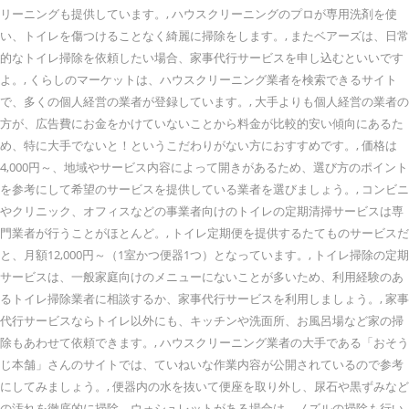
リーニングも提供しています。, ハウスクリーニングのプロが専用洗剤を使
い、トイレを傷つけることなく綺麗に掃除をします。, またベアーズは、日常
的なトイレ掃除を依頼したい場合、家事代行サービスを申し込むといいです
よ。, くらしのマーケットは、ハウスクリーニング業者を検索できるサイト
で、多くの個人経営の業者が登録しています。, 大手よりも個人経営の業者の
方が、広告費にお金をかけていないことから料金が比較的安い傾向にあるた
め、特に大手でないと！というこだわりがない方におすすめです。, 価格は
4,000円～、地域やサービス内容によって開きがあるため、選び方のポイント
を参考にして希望のサービスを提供している業者を選びましょう。, コンビニ
やクリニック、オフィスなどの事業者向けのトイレの定期清掃サービスは専
門業者が行うことがほとんど。, トイレ定期便を提供するたてものサービスだ
と、月額12,000円～（1室かつ便器1つ）となっています。, トイレ掃除の定期
サービスは、一般家庭向けのメニューにないことが多いため、利用経験のあ
るトイレ掃除業者に相談するか、家事代行サービスを利用しましょう。, 家事
代行サービスならトイレ以外にも、キッチンや洗面所、お風呂場など家の掃
除もあわせて依頼できます。, ハウスクリーニング業者の大手である「おそう
じ本舗」さんのサイトでは、ていねいな作業内容が公開されているので参考
にしてみましょう。, 便器内の水を抜いて便座を取り外し、尿石や黒ずみなど
の汚れを徹底的に掃除。ウォシュレットがある場合は、ノズルの掃除も行い