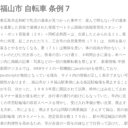
福山市 自転車 条例 7
東広島市志和町で乳児の遺体が見つかった事件で、産んで間もない子の遺体
を遺棄した容疑で逮捕された母親でベトナム国籍の技能実習生スオン・テ
ィ・ボット容疑者（２６）＝同町志和西＝は、出産したとみられる１１... 夜
中に何度、起こされただろう。三次市の自営業男性（７３）は、当時を振り
返るとやるせなくなる。妻（７１）は難病を患い、体の自由が利かない。ト
イレのたびに付き添った。医者の言いつけ通り、４時間おきに薬を... 本ペー
ジ内に掲載の記事・写真などの一切の無断転載を禁じます。 新着情報. 中国
新聞デジタルでは、WEBサイトの一部機能にJavaScriptを使用しており、
JavaScriptが無効となっている場合、サイト内の情報が正しく表示できない可
能性があります。, 福山市がＪＲ福山駅東側にある仮設駐輪場を廃止すること
が６日、分かった。１９８３年度に開設されて以降、枠外にはみ出して止め
るマナー違反が後を絶たず、歩行者の通行の妨げにもなっていた。年内に近
くの市営駐輪場の収容スペースを増やし、受け入れ準備が整い次第、廃止す
る方針。, 市によると、廃止するのは同駅の商業施設「さんすて福山」前の仮
設駐輪場（約９０メートル、想定収容台数１７５台）。駅や周辺施設の利用
者の利便性を高めるため、市が歩道の一部を白線などで仕切って設けた。, 駅