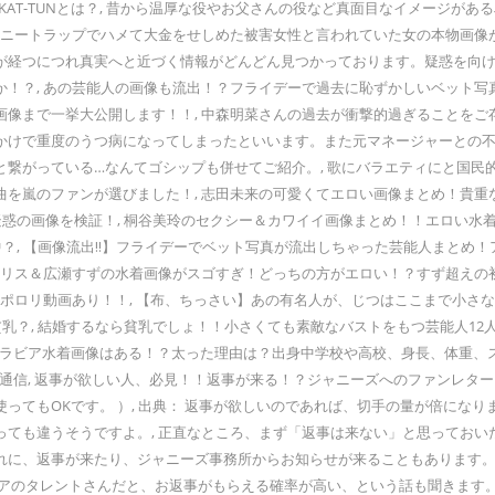
KAT-TUNとは？, 昔から温厚な役やお父さんの役など真面目なイメージが
ハニートラップでハメて大金をせしめた被害女性と言われていた女の本物画像が
が経つにつれ真実へと近づく情報がどんどん見つかっております。疑惑を向け
か！？, あの芸能人の画像も流出！？フライデーで過去に恥ずかしいベット
画像まで一挙大公開します！！, 中森明菜さんの過去が衝撃的過ぎることを
けで重度のうつ病になってしまったといいます。また元マネージャーとの不倫や
繋がっている…なんてゴシップも併せてご紹介。, 歌にバラエティにと国民
を嵐のファンが選びました！, 志田未来の可愛くてエロい画像まとめ！貴重な
の画像を検証！, 桐谷美玲のセクシー＆カワイイ画像まとめ！！エロい水着画
, 【画像流出‼】フライデーでベット写真が流出しちゃった芸能人まとめ！ア
アリス＆広瀬すずの水着画像がスゴすぎ！どっちの方がエロい！？すず超えの
ポロリ動画あり！！, 【布、ちっさい】あの有名人が、じつはここまで小さな
乳？, 結婚するなら貧乳でしょ！！小さくても素敵なバストをもつ芸能人12
いグラビア水着画像はある！？太った理由は？出身中学校や高校、身長、体重、
ーズ通信, 返事が欲しい人、必見！！返事が来る！？ジャニーズへのファンレタ
ってもOKです。 ）, 出典： 返事が欲しいのであれば、切手の量が倍にな
っても違うそうですよ。, 正直なところ、まず「返事は来ない」と思ってお
に、返事が来たり、ジャニーズ事務所からお知らせが来ることもあります。 
アのタレントさんだと、お返事がもらえる確率が高い、という話も聞きます。,