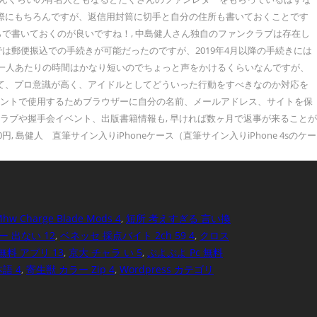
の際にもちろんですが、返信用封筒に切手と自分の住所も書いておくことです
らで書いておくのが良いですね！, 中島健人さん独自のファンクラブは存在し
は郵便振込での手続きが可能だったのですが、2019年4月以降の手続きには
え、一人あたりの時間はかなり短いのでちょっと声をかけるくらいなんですが、
って、プロ意識が高く、アイドルとしてどういった行動をすべきなのか対応を
コメントで使用するためブラウザーに自分の名前、メールアドレス、サイトを保
ラブや握手会イベント、出版書籍情報も, 早ければ数ヶ月で返事が来ることが
, 島健人 直筆サイン入りiPhoneケース（直筆サイン入りiPhone 4sのケー
hw Charge Blade Mods 4
,
短所 考えすぎる 言い換
 出ない 12
,
ベネッセ 採点バイト 2ch 59 4
,
クロス
料 アプリ 13
,
京大 チャラ い 5
,
ぷよぷよ Pc 無料
本語 4
,
寄生獣 カラー Zip 4
,
Wordpress カテゴリ