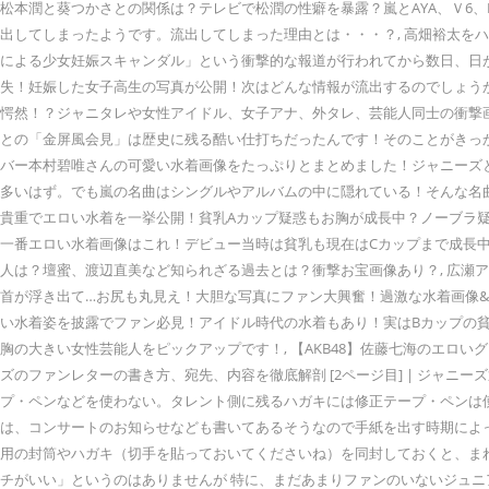
松本潤と葵つかさとの関係は？テレビで松潤の性癖を暴露？嵐とAYA、Ｖ6、
出してしまったようです。流出してしまった理由とは・・・？, 高畑裕太を
による少女妊娠スキャンダル」という衝撃的な報道が行われてから数日、日
失！妊娠した女子高生の写真が公開！次はどんな情報が流出するのでしょう
愕然！？ジャニタレや女性アイドル、女子アナ、外タレ、芸能人同士の衝撃
との「金屏風会見」は歴史に残る酷い仕打ちだったんです！そのことがきっか
バー本村碧唯さんの可愛い水着画像をたっぷりとまとめました！ジャニーズと
多いはず。でも嵐の名曲はシングルやアルバムの中に隠れている！そんな名曲
貴重でエロい水着を一挙公開！貧乳Aカップ疑惑もお胸が成長中？ノーブラ疑惑
一番エロい水着画像はこれ！デビュー当時は貧乳も現在はCカップまで成長中？
人は？壇蜜、渡辺直美など知られざる過去とは？衝撃お宝画像あり？, 広瀬
首が浮き出て…お尻も丸見え！大胆な写真にファン大興奮！過激な水着画像&
い水着姿を披露でファン必見！アイドル時代の水着もあり！実はBカップの貧
胸の大きい女性芸能人をピックアップです！, 【AKB48】佐藤七海のエロ
ズのファンレターの書き方、宛先、内容を徹底解剖 [2ページ目] | ジャニ
プ・ペンなどを使わない。タレント側に残るハガキには修正テープ・ペンは使
は、コンサートのお知らせなども書いてあるそうなので手紙を出す時期によ
用の封筒やハガキ（切手を貼っておいてくださいね）を同封しておくと、まれ
チがいい」というのはありませんが 特に、まだあまりファンのいないジュニ