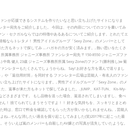
ファンが応援できるシステムを作りたいなと思い立ち上げたサイトになりま
ァンレター宛先をご紹介しました。 今回は、その内容についてのコツを書いてみ
のファン・セクガルならではの特徴やあるあるについてご紹介します。とれたてエ
報ならトレタメ！ 男性アイドルグループ「Sexy Zone」のメンバーとして
方もネットで探してみ … ハガキの方が安く済みます。, 熱い思いをたくさ
事務所 ジャニーズ事務所 ファンレター宛先 〒150-8550 ジャニーズファ
利推し) 中島 健人 23歳 ジャニーズ事務所所属 Sexy Zoneのファン？(勝利推し)w 菊
ァンレターもたくさんでしょうからね。 Say! お好きな方を選んで送りまし
キ」や「返信用封筒」を同封する ファンレター広場は芸能人・有名人のファン
上げたサイトになります。, 男性アイドルグループ「Sexy Zone」のメ
た方もネットで探してみました。. JUMP、KAT-TUN、 Kis-My-
、遅い人では２年後などさまざまです。 もし品物を送った場合、返送されてしまいますし、食べ
せん！ 捨てられてしまうそうですよ！！ 好きな気持ちを、スッキリとまとめ
た時は、窓口で料金を確認してもらった方が良いかもしれませんね。, 芸能人
…そんな消したい過去を掘り起こしてみました(笑)2017年に起こった最
…。そういえば嵐のメンバーも自殺したAV嬢との写真が流失していたような。