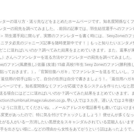
レターの送り方・送り先などをまとめたホームページです。知名度関係なく
ファンレターの宛先を調べてみました。. 前回の記事では、羽生結弦選手へのフ
＞ 羽生選手宛に限らず、実際のファンレターを書く時には、 SexyZone
、ジャニヲタ必見のジャニーズ記事を随時更新中です！｜もっと知りたいエンタメ情
どこに送ればいいのか？調べてみた結果をまとめていきます。また、返事が来た
ーん）さんへファンレターを送る方法やファンレターの宛先を調べてみました。 所属
 Zoneのファン(風磨推し) 佐藤 (友達) 15歳 高校1年生 Sexy Zoneのファン(勝
貼っておきます。）, 「官製往復ハガキ」でファンレターを送る 忙しいし、フ
 返信用の切手は貼って、自分の住所は自分で書きましょう！, 「返信用ハガ
ージです。知名度関係なくファンが応援できるシステムを作りたいなと思い立ち
合にはどこに送ればいいのか？調べてみた結果をまとめていきます。また、返事が来
ction.thumbnail.image.rakuten.co.jp, 早い人では３カ月
ように注意してくださいね。, メールアドレスや電話番号も書いてはいけま
も変更があったので、特に気を付けてチェックしましょう！ 便せんが多くなっ
がる人がいる一方消したい黒歴史をスキャンダルされている芸能人もいますよね
に手を出さない様に…などの理由から女性をあてがうという話はあったようで