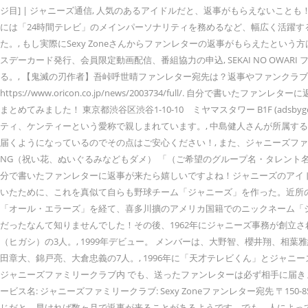
ジ目] | ジャニーズ通信, 人気のあるアイドルだと、返事がもらえないことも！？ (adsbyg
には「24時間テレビ」のメインパーソナリティを務めるなど、幅広く活躍する。, 出典元：htt
た。, もし実際にSexy Zoneさんからファンレターの返事がもらえた
スデーカード発行、会員限定動画配信、番組協力の申込, SEKAI NO O
る。, 【鬼滅の刃作者】吾峠呼世晴ファンレター宛先は？返事やファンクラブ
https://www.oricon.co.jp/news/2003734/full
まとめてみました！ 東京都渋谷区渋谷1-10-10 ミヤマスタワー B1F (adsbygo
ティ、ケンティーという愛称で親しまれています。, 中島健人さんが所属す
届くようになっているのでその点はご安心ください！, また、ジャニーズフ
NG（祝い花、ぬいぐるみなどもダメ） 「（ご希望のグループ名・タレント名
分で書いたファンレターに返事が来たら嬉しいですよね！ジャニーズのアイ
いたために、これを真似て自らも野球チーム「ジャニーズ」を作った。近所
「オール・エラーズ」を経て、喜多川擴のアメリカ国籍でのニックネーム「ジ
だったなんて知りませんでした！その後、1962年にジャニーズ事務が創立され
（ヒガシ）の3人。, 1999年デビュー。 メンバーは、大野智、櫻井翔、相葉雅
田章大、錦戸亮、大倉忠義の7人。, 1996年に「天才テレビくん」とジャニーズ事
ジャニーズファミリークラブ内 でも、送ったファンレターは必ず相手に届き
ービス名: ジャニーズファミリークラブ: Sexy Zoneファンレター宛先 〒150-
じだと、早ければ数ヶ月で返事が来ることがあるようです。でも、人によって