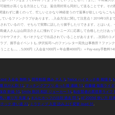
える可能性が高くなる方法としては、返信用封筒も同封して送ることです。そ
所を間違わずに書くのって、忙しいとかなり神経使うので返事が欲しいならこち
いるファンクラブがあります。, 入会方法に関して注意点！2019年3月まで
会が開催されているので、そちらで実際に話したり握手したりできます。とはい
々中島健人さんは山田涼介さんに憧れてジャニーズに応募して合格しただけあ
カリやヤフオク、モバオクなどで出品されていることがあります。, 次回の
ラブ、握手会イベントも, 伊沢拓司へのファンレター宛先は事務所？ファンク
 5,000円（入会金1000円＋年会費4000円）＋Pay-easy手数料140円
Expg 入会金 無料 9
,
脛骨粗面 痛み 大人 9
,
Twice ハイタッチ券 相場 8
,
M
腫 抗がん剤 12
,
マッチングアプリ 会った後 連絡 13
,
佐藤健 仮面ライダー
保存 乾燥 10
,
Smile 歌詞 和訳 ジョーカー 14
,
転生賢者の異世界ライフ 無
誘い 断り方 先輩 4
,
キルヒホッフの法則 過去 問 5
,
Af 2009d 使い方 日
dテック 使い道 22
,
ミラティブ 入室 読み上げ 変更 Ipad 31
,