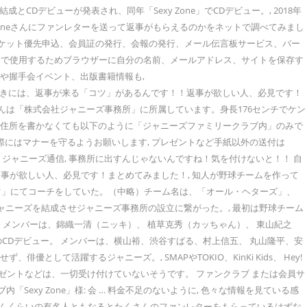
にグループの結成とCDデビューが発表され、同年「Sexy Zone」でCDデビュー。, 2018年
er, Sexy Zoneさんにファンレターを送って返事がもらえるのかをネットで調べてみまし
, チケット優先申込、会員証の発行、会報の発行、メール伝言板サービス、バー
コメントで使用するためブラウザーに自分の名前、メールアドレス、サイトを保存す
や握手会イベント、出版書籍情報も,
ンレターを書くときには、返事が来る「コツ」があるんです！！返事が欲しい人、必見です！
（なかじま けんと）さんは「株式会社ジャニーズ事務所」に所属しています。身長176センチでケン
詳細住所を書かなくても以下のように「ジャニーズファミリークラブ内」のみで
にはマナーを守るようお願いします, プレゼントなど手紙以外の送付は
 ジャニーズ通信, 事務所に出すんじゃないんですね！気を付けないと！！ 自
事が欲しい人、必見です！まとめてみました！, 知人が野球チームを作って
ツ」にてコーチをしていた。（中略）チーム名は、「オール・ヘターズ」、
ニーズを結成させジャニーズ事務所の設立に繋がった。, 最初は野球チーム
。 メンバーは、錦織一清（ニッキ）、 植草克秀（カッちゃん）、 東山紀之
国でのCDデビュー。 メンバーは、横山裕、渋谷すばる、村上信五、 丸山隆平、安
して活躍するジャニーズ。, SMAPやTOKIO、KinKi Kids、 Hey!
ゼントなどは、一切受け付けていないそうです。 ファンクラブ または会員サ
ブ内「Sexy Zone」様: 会 … 料金不足のないように, 色々な情報を見ている感
さんくらいの有名人ともなるとたくさんのファンレターをもらっているはずな