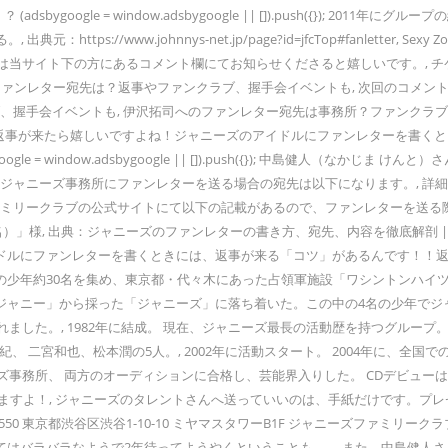
oogle = window.adsbygoogle || []).push({}); 2011年
ps://www.johnnys-net.jp/page?id=jfcTop#fanlett
という方は当サイト下の方にあるコメント欄にてお知らせくださると嬉しいです。
WARI ファンレター宛先は？返事やファンクラブ、握手会イベントも, 次回の
、握手会イベントも, 伊沢拓司へのファンレター宛先は事務所？ファンクラブ
/. 自分で書いたファンレターに返事が来たら嬉しいですよね！ジャニーズのアイドルにファ
ogle = window.adsbygoogle || []).push({}); 中島健人
るジャニーズ事務所にファンレターを送る場合の宛先は以下になります。, 
ァミリークラブの公式サイトにて以下の記載があるので、ファンレターを送る際
）」様, 出典：ジャニーズのファンレターの書き方、宛先、内容を徹底解剖 |
ドルにファンレターを書くときには、返事が来る「コツ」があるんです！！返
の少年約30名を集め、東京都・代々木にあった占領軍施設「ワシントンハイ
ャニー」から採った「ジャニーズ」に落ち着いた。この中の4名の少年でジャ
ました。, 1982年に結成。 現在、ジャニーズ最長の活動歴を持つグループ
紀、 二宮和也、松本潤の5人。, 2002年に活動スタート。 2004年に、全
務所、 両方のオーディションに合格し、芸能界入りした。 CDデビューはせず、俳優と
ますよ！, ジャニーズのタレントさんへ送っていいのは、手紙だけです。プレ
8550 東京都渋谷区渋谷1-10-10 ミヤマスタワーB1F ジャニーズファミリークラ
はバラバラなようで2年待ってようやくということも…。, また、中島健人