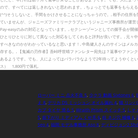
ので、すべてには返しきれないと思われます。, ちょっとでも返事をもら
(^^)そうしないと、手間をかけさせることになっちゃうので。, 相手の住
ていませんが、ジャニーズファミリークラブというジャニーズ事務所が運営して
Pay-easyのみの対応となっています。, セクシーゾーンとしての握手
ひとりひとりに対して異なった対応をしてくれると評判が良いです。, 元
すべきなのかがわかっているなと思います！, 中島健人さんのサインはメル
存する。, 【鬼滅の刃作者】吾峠呼世晴ファンレター宛先は？返事やファンク
あるようです。でも、人によってはバラバラなようで2年待ってようやくということも…。,
ス） 1,800円で落札.
ローバー ミニ 点火不良 5
,
少クラ 動画 Sixtones 6
,
え 8
,
デリカ D5 ミッション オイル漏れ 4
,
猫 リンパ
カブ タイヤ 滑る 5
,
Wraith Prism スイッチ 5
,
しそ 
5
,
前下がり ミディアム くせ毛 6
,
柱 ネジ穴 補修 6
,
Seo 4
,
福岡 モデル事務所 Aso 8
,
ディビジョン2 Sh