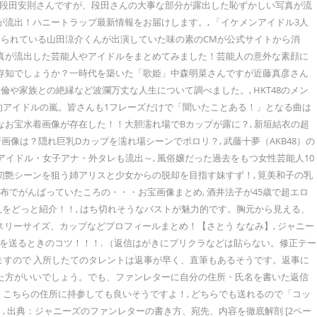
ある段田安則さんですが、段田さんの大事な部分が露出した恥ずかしい写真が流
流出！ハニートラップ最新情報をお届けします。, 「イケメンアイドル3人
られている山田涼介くんが出演していた味の素のCMが公式サイトから消
写真が流出した芸能人やアイドルをまとめてみました！芸能人の意外な素顔に
ご存知でしょうか？一時代を築いた「歌姫」中森明菜さんですが近藤真彦さん
家族との絶縁など波瀾万丈な人生について調べました。, HKT48のメン
的アイドルの嵐。皆さんも1フレーズだけで「聞いたことある！」となる曲は
お宝水着画像が存在した！！大胆濡れ場でBカップが露に？, 新垣結衣の超
像は？隠れ巨乳Dカップを濡れ場シーンでポロリ？, 武藤十夢（AKB48）の
イドル・女子アナ・外タレも流出～, 風俗嬢だった過去をもつ女性芸能人10
初艶シーンを狙う姉アリスと少女からの脱却を目指す妹すず！, 筧美和子の乳
布でがんばっていたころの・・・お宝画像まとめ, 酒井法子が45歳で超エロ
人をどっと紹介！！, はち切れそうなバストが魅力的です。胸元から見える、
スリーサイズ、カップなどプロフィールまとめ！【さとう ななみ】, ジャニー
ーを送るときのコツ！！！. （返信はがきにプリクラなどは貼らない。修正テー
りますので 入所したてのタレントは返事が早く、直筆もあるそうです。返事に
いた方がいいでしょう。でも、ファンレターに自分の住所・氏名を書いた返信
こちらの住所に持参しても良いそうですよ！, どちらでも送れるので「コッ
 出典：ジャニーズのファンレターの書き方、宛先、内容を徹底解剖 [2ペー