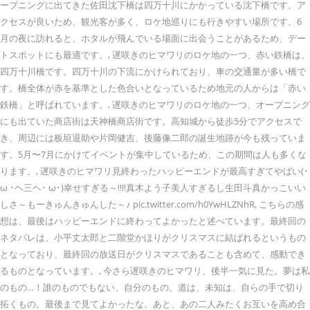
ープニングに出てきた佐田沈下橋は四万十川にかかっている沈下橋です。ア
クセスが良いため、観光客が多く、ロケ地巡りにも行きやすい場所です。6
月の夜に訪れると、ホタルが飛んでいる場面に出会うことがあるため、デー
トスポットにも最適です。, 遅咲きのヒマワリのロケ地の一つ、赤い鉄橋は、
四万十川橋です。四万十川の下流にかけられており、車の交通量が多い橋で
す。橋全体が赤を基準とした色合いとなっているため地元の人からは「赤い
鉄橋」と呼ばれています。, 遅咲きのヒマワリのロケ地の一つ、オープニング
にも出ていた商店街は天神橋商店街です。高知城から徒歩5分でアクセスで
き、周辺には板垣退助や片岡健吉、後藤像二郎の誕生地跡が今も残っていま
す。5月〜7月にかけてイベントが集中しているため、この期間は人も多くな
ります。, 遅咲きのヒマワリ見終わったハッピーエンドが最高すぎてやばい(･
ω ･ヘ三ヘ･ ω･)幸せすぎる～‼‼真木よう子美人すぎるし生田斗真かっこいい
しさ～もーきゅんきゅんした～♪ pic.twitter.com/h0YwHLZNhR, こちらの感
想は、最後はハッピーエンドに終わってよかったと述べています。最終回の
ネタバレは、小平丈太郎と二階堂かほりがクリスマスに結ばれるというもの
となっており、最終回の放送日がクリスマスであることも含めて、感動でき
るものとなっています。, 今さら遅咲きのヒマワリ、後半一気に見た。夢は私
のもの…！誰のものでもない、自分のもの。道は、未知は、自らの手で切り
拓くもの。最後まで見てよかったな。あと、あの二人みたくお互いを高め合