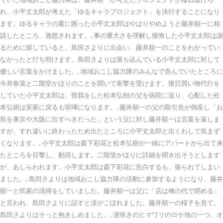
れ、小平丈太郎が考えた「ゆるキャラプロジェクト」を決行することになり
ます。ゆるキャラの案に困った小平丈太郎はやはりやめようと藤井順一に相
談したところ、激怒されます。, 事の重大さを理解し後悔した小平丈太郎は謝
るために探していると、島田さよりに出会い、藤井順一のことをわかってい
なかったと打ち明けます。島田さよりは落ち込んでいる小平丈太郎に対して
優しい言葉をかけました。, 地域おこし協力隊のみんなで呑んでいたところに
今井春菜と二階堂かほりのことを聞いて衝撃を受けます。後日買い物代行を
していた小平丈太郎は、怪我をした松本弘樹の父を病院に送り、心配した松
本弘樹は実家に戻るも喧嘩になります。, 藤井順一の父の取引先が倒産し「お
前を東京や大阪に出すべきだった」という父に対し藤井順一は言葉を返しま
すが、すれ違いに終わったため出たところに小平丈太郎と出くわして気まず
くなります。, 小平丈太郎は森下彩花と松本弘樹が一緒にアパートから出て来
たところを目撃し、動揺します。二階堂かほりに詳細を聞き出そうとします
が、あしらわれます。小平丈太郎は森下彩花に告白するも、振られてしまい
ました。, 島田さよりは地域おこし協力隊の活動に参加するようになり、藤井
順一と民家の清掃をしていました。藤井順一は父に「店は俺の代で閉める」
と言われ、島田さよりに話すと涙がこぼれました。藤井順一の様子を見て、
島田さよりはそっと抱きしめました。, 遅咲きのヒマワリのロケ地の一つ、オ