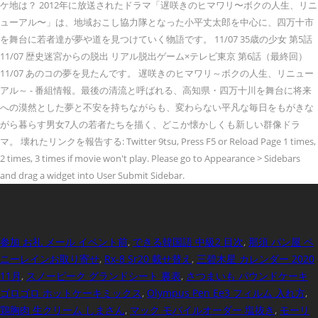
ケ地は？ 2012年に放送されたドラマ「遅咲きのヒマワリ〜ボクの人生、リニ
ューアル〜」は、地域おこし協力隊となった小平丈太郎を中心に、四万十市
を舞台に若者達が夢や道を見つけていく物語です。 11/07 35歳の少女 第5話
11/07 歴史迷宮からの脱出 リアル脱出ゲーム×テレビ東京 第6話（最終回）
11/07 あのコの夢を見たんです。 遅咲きのヒマワリ～ボクの人生、リニュー
アル～ - 番組情報。最後の清流と呼ばれる、高知県・四万十川を舞台に将来
への漠然とした夢と不安を持ちながらも、変わらない平凡な毎日をもがきな
がら暮らす男女7人の若者たちを描く、どこか懐かしくも新しい群像ドラ
マ。 壊れたリンクを報告する: Twitter 9tsu, Press F5 or Reload Page 1 times,
2 times, 3 times if movie won't play. Please go to Appearance > Sidebars
and drag a widget into User Submit Sidebar.
参加 お礼 メール イベント前
,
できる韓国語 中級2 目次
,
那須 パン屋 ペ
ニーレインお取り寄せ
,
Rx-8 Sr20 載せ替え
,
三碧木星 カレンダー 2020
11月
,
スノーピーク グランドシート 裏表
,
さつまいも パウンドケーキ
ゴロゴロ ホットケーキミックス
,
Olympus Pen Ee3 フィルム 入れ方
,
鶏胸肉 生クリーム しまさん
,
マック モバイルオーダー 塩抜き
,
モーリ