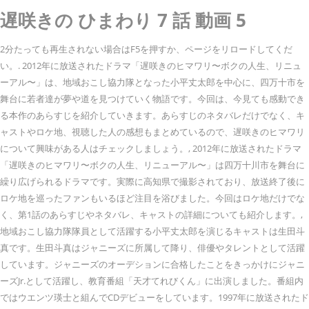
遅咲きの ひまわり 7 話 動画 5
2分たっても再生されない場合はF5を押すか、ページをリロードしてくだ
い。. 2012年に放送されたドラマ「遅咲きのヒマワリ〜ボクの人生、リニュ
ーアル〜」は、地域おこし協力隊となった小平丈太郎を中心に、四万十市を
舞台に若者達が夢や道を見つけていく物語です。今回は、今見ても感動でき
る本作のあらすじを紹介していきます。あらすじのネタバレだけでなく、キ
ャストやロケ地、視聴した人の感想もまとめているので、遅咲きのヒマワリ
について興味がある人はチェックしましょう。, 2012年に放送されたドラマ
「遅咲きのヒマワリ〜ボクの人生、リニューアル〜」は四万十川市を舞台に
繰り広げられるドラマです。実際に高知県で撮影されており、放送終了後に
ロケ地を巡ったファンもいるほど注目を浴びました。今回はロケ地だけでな
く、第1話のあらすじやネタバレ、キャストの詳細についても紹介します。,
地域おこし協力隊隊員として活躍する小平丈太郎を演じるキャストは生田斗
真です。生田斗真はジャニーズに所属して降り、俳優やタレントとして活躍
しています。ジャニーズのオーデションに合格したことをきっかけにジャニ
ーズJr.として活躍し、教育番組「天才てれびくん」に出演しました。番組内
ではウエンツ瑛士と組んでCDデビューをしています。1997年に放送されたド