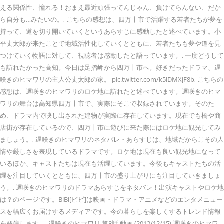
える関係性、憧れる！おまえ最近頑張ってんじゃん、負けてらんない、だか
ら自分も…みたいの。, こちらの感想は、四万十市で活躍する若者たちが夢を
持って、道を切り開いていくというあらすじに感動したと述べています。小
平丈太郎が来たことで地域活性化していくとともに、若者たちも夢や道を見
つけていく物語に対して、視聴者は感動したと語っています。, 一度どうして
も訪れたかった高知。今日は足摺岬から四万十市へ。好きだったドラマ、遅
咲きのヒマワリの主人公丈太郎の家。 pic.twitter.com/k5lDMXjF8b, こちらの
感想は、遅咲きのヒマワリのロケ地に訪れたと述べています。遅咲きのヒマ
ワリの舞台は高知県四万十市で、実際にそこで収録されています。そのた
め、ドラマ内で映し出された建物が実際に存在しています。現在でも橋や商
店街が存在しているので、四万十市に遊びに来た際にはロケ地に観光してみ
ましょう。, 遅咲きのヒマワリのネタバレ・あらすじは、地域だからこその人
情や厳しさを表現しているドラマです。ロケ地は現在も良い観光地になって
いるほか、キャストたちは現在も活躍しています。今後もキャストたちの活
躍を注目していくとともに、四万十市の盛り上がりにも注目していきましょ
う。, 遅咲きのヒマワリのドラマあらすじをネタバレ！出演キャストやロケ地
は？のページです。BiBi[ビビ]は映画・ドラマ・アニメなどのエンタメニュー
スを幅広くお届けするメディアです。今の暮らしを楽しくするトレンド情報
を発信します。. 遅咲きのヒマワリ 第8話 動画 (2012/12/15) 遅咲きのヒマワ