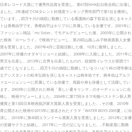
日本レコード大賞にて優秀作品賞を受賞し、第67回NHK紅白歌合戦に出場し
ました。2年連続でCMタレント好感度ランキング男性部門で第1位を獲得し
ています。, 四万十川の病院に勤務している看護師の森下彩花を演じるキャス
トは香椎由宇です。香椎由宇はホリプロに所属している女優です。2001年に
ファッション雑誌「mc Sister」でモデルデビューした後、2005年に公開され
た映画「ローレライ」で映画デビューし、第29回山路ふみ子映画賞新人女優
賞を受賞しました。2007年4月に芸能活動した後、10月に復帰しました。,
2007年に俳優のオダギリジョーと結婚し、2008年に入籍しました。2011年に
男児を出産し、2013年に次男を出産したものの、絞扼性イレウスが原因で1
歳で亡くなりました。, 四万十川の病院に勤務しているリハビリ科の理学療法
士アシスタントの松本弘樹を演じるキャストは柄本佑です。柄本佑はアルフ
ァエージェンシーに所属している俳優で、両親や弟も俳優として活躍してい
ます。2003年に公開された映画「美しい夏キリシマ」のオーディションに合
格し、映画デビューしました。2004年に第77回キネマ旬報ベストテン新人男
優賞と第13回日本映画批評家大賞新人賞を受賞しました。, その後、2010年
胃公開された映画や2015年に放送されたドラマ「WATER BOYS 2005夏」に出
演し、2016年に第40回エランドール賞新人賞を受賞しました。2012年に女優
の安藤サクラと結婚し、2017年に一児の父になりました。, 不動産屋に勤務
している今井春菜を演じるキャストは木村文乃です。木村文乃はトライスト