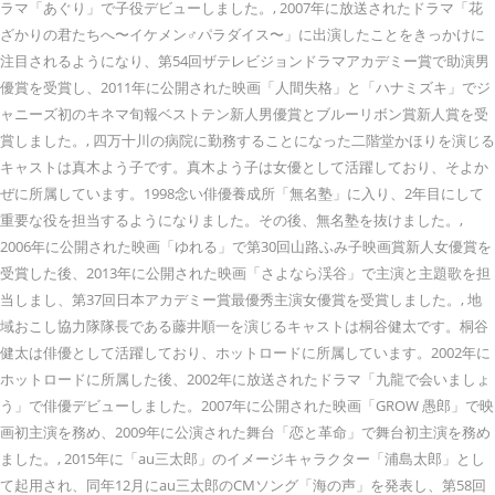
ラマ「あぐり」で子役デビューしました。, 2007年に放送されたドラマ「花
ざかりの君たちへ〜イケメン♂パラダイス〜」に出演したことをきっかけに
注目されるようになり、第54回ザテレビジョンドラマアカデミー賞で助演男
優賞を受賞し、2011年に公開された映画「人間失格」と「ハナミズキ」でジ
ャニーズ初のキネマ旬報ベストテン新人男優賞とブルーリボン賞新人賞を受
賞しました。, 四万十川の病院に勤務することになった二階堂かほりを演じる
キャストは真木よう子です。真木よう子は女優として活躍しており、そよか
ぜに所属しています。1998念い俳優養成所「無名塾」に入り、2年目にして
重要な役を担当するようになりました。その後、無名塾を抜けました。,
2006年に公開された映画「ゆれる」で第30回山路ふみ子映画賞新人女優賞を
受賞した後、2013年に公開された映画「さよなら渓谷」で主演と主題歌を担
当しまし、第37回日本アカデミー賞最優秀主演女優賞を受賞しました。, 地
域おこし協力隊隊長である藤井順一を演じるキャストは桐谷健太です。桐谷
健太は俳優として活躍しており、ホットロードに所属しています。2002年に
ホットロードに所属した後、2002年に放送されたドラマ「九龍で会いましょ
う」で俳優デビューしました。2007年に公開された映画「GROW 愚郎」で映
画初主演を務め、2009年に公演された舞台「恋と革命」で舞台初主演を務め
ました。, 2015年に「au三太郎」のイメージキャラクター「浦島太郎」とし
て起用され、同年12月にau三太郎のCMソング「海の声」を発表し、第58回