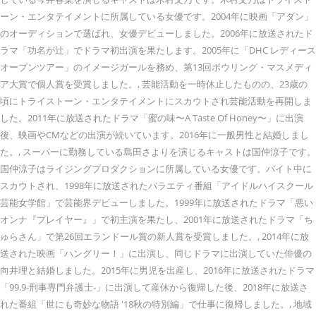
ーン・エンタテイメントに所属している女優です。2004年に映画「アダン」
のオーディションで選ばれ、女優デビューしました。2006年に放送されたド
ラマ「功名が辻」でドラマ初出演を果たします。2005年に「DHC レディース
オープンツアー」のイメージガールを務め、第13回ボウリング・マスメディ
ア大賞で個人賞を受賞しました。, 芸能活動を一時休止したものの、23歳の
頃にトライストーン・エンタテイメントにスカウトされ芸能活動を再開しま
した。2011年に放送されたドラマ「蜜の味〜A Taste Of Honey〜」に出演
後、映画やCMなどの出演が続いています。2016年に一般男性と結婚しまし
た。, スーパーに勤務している島田さよりを演じるキャストは国仲涼子です。
国仲涼子はライジングプロダクションに所属している女優です。バイト中に
スカウトされ、1998年に放送されたバラエティ番組「アイドルハイスクール
芸能女学館」で芸能界デビューしました。1999年に放送されたドラマ「悪い
オンナ『プレイヤー』」で初主演を果たし、2001年に放送されたドラマ「ち
ゅらさん」で第26回エランドール賞の新人賞を受賞しました。, 2014年に放
送された映画「ハングリー！」に出演し、同じドラマに出演していた俳優の
向井理と結婚しました。2015年に男児を出産し、2016年に放送されたドラマ
「99.9-刑事専門弁護士-」に出演して産休から復帰した後、2018年に放送さ
れた番組「世にも奇妙な物語 '18秋の特別編」で仕事に復帰しました。, 地域