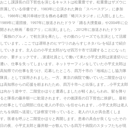
おこし課課長の日下哲也を演じるキャストは松重豊です。松重豊はザズウに
所属している俳優です。1983年に公演された舞台「スペースデン」に参加
し、1986年に蜷川幸雄が主を務める劇団「蜷川スタジオ」に入団しました。
1989年に退団後、1997年に放送されたドラマ「踊る大捜査線」や2004年に公
開された映画「着信アリ」に出演しました。, 2012年に放送されたドラマ
「孤独のグルメ」で初主演を果たし、その後のシリーズでも主演として活躍
しています。, ここでは遅咲きのヒマワリのあらすじネタバレを6話まで紹介
していきます。主人公の小平丈太郎がなぜ四万十市で活躍することになった
のか、要チェックです。, 派遣社員として働いて来た小平丈太郎は派遣切りに
遭い、仕事を失ってしまいます。ネットサーフィンをしていた小平丈太郎は
高知県での仕事を見つけ、応募したところ、四万十市の「地域おこし協力隊
隊員」として採用されました。一方、東京の病院で働いていた二階堂かほり
は高知県からの応援を頼まれたため、四万十市へと出張します。, 小平丈太郎
は向かう道中で、二階堂かほりと遭遇しましたが軽くあしらわれ、駅を降り
ると隊長の藤井順一に歓迎されます。その後課長の日下哲也に挨拶し、最初
の仕事として山間部に住む老人の手伝いを任せられます。, 小平丈太郎は老人
たちを病院へ送迎して診察室で待っていると、老人の1人が具合悪くしま
す。医者を呼ぶと二階堂かほりと再開します。患者の具合が良くなったその
日の夜、小平丈太郎と藤井順一が飲んでいる四万十病院のスタッフたちが現