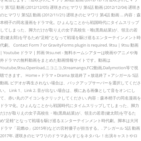
リ 第7話 動画 (2012/12/05) 遅咲きのヒマワリ 第6話 動画 (2012/12/04) 遅咲き
のヒマワリ 第5話 動画 (2012/11/21) 遅咲きのヒマワリ 第4話 動画 … 内容：森
本梢子の同名漫画をドラマ化。ひょんなことから戦国時代にタイムスリップ
してしまった、脚力だけが取りえの女子高校生・唯(黒島結菜)が、領主の若
君(健太郎)を守るため“足軽”となって戦場を駆け巡るエンターテインメント時
代劇。 Contact Form 7 or GravityForms plugin is required. 9tsu | 9tsu 動画
| Youtube ドラマ | 邦画 9tsu.net - 無料ホームシアターは映画やアニメや海
外ドラマの無料動画をまとめた動画情報サイトです。動画は
Youtube,9tsu,Openload,ニコニコ,Streamango,FC2動画,Dailymotion等で視
聴できます。 Home » ドラマ » Drama 放送終了 » 放送終了 » アシガール 5話
動画, ビデオが再生されない場合は、バックアップサーバーを選択してくださ
い。 Link 1、Link 2. 音が出ない場合は、横にある画像として音をオンにし
て、赤い丸のアイコンをクリックしてください, 内容：森本梢子の同名漫画を
ドラマ化。ひょんなことから戦国時代にタイムスリップしてしまった、脚力
だけが取りえの女子高校生・唯(黒島結菜)が、領主の若君(健太郎)を守るた
め“足軽”となって戦場を駆け巡るエンターテインメント時代劇。脚本は大河
ドラマ「花燃ゆ」(2015年)などの宮村優子が担当する。. アシガール 5話 動画
2017年. 遅咲きのヒマワリのドラマあらすじをネタバレ！出演キャストやロ