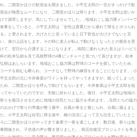
れ、二階堂かほりの歓迎会を開きました。小平丈太郎の一言がきっかけで歓
迎会が険悪なムードになり、二階堂かほりは帰ります。小平丈太郎は追いか
けて謝罪しますが、気にしていませんでした。, 地域おこし協力隊メンバーで
食事をしていると、小平丈太郎は「女性は貴重だから連れて帰るとボコられ
る」と脅されます。大げさだと笑っていると日下哲也が大げさでないと言
い、身の上話をします。その時に老人が転んで動けなくなったとの報告を受
けて、翌日から介護することになります。, 病院に連れられた老人はリハビリ
科の松本弘樹を見て高校野球の4番ピッチャーと気づいて喜びますが、松本
弘樹はあしらいます。地域おこし協力隊は野球のコーチを探していたため、
コーチを頼むも断られ、コーチなしで野球の練習をすることになります。, 小
平丈太郎の元に今井春菜がワインを持ってやってきますが、眠ってしまった
ため、二階堂かほりを呼んで助けてもらいます。今井春菜は小平丈太郎を狙
ってやっていたのですが、失敗に終わりました。後日、小平丈太郎は地域の
祭りを復活させるために地域の住民たちに協力を求めます。, 住民たちの協力
のおかげで祭りの準備が整う最中、台風が来ると報じられ、台風に備えまし
た。小平丈太郎は自宅に帰る途中、橋の沈没によって立ち往生していたとこ
ろに二階堂かほりがやってきて倉庫で一夜を過ごします。数日後、祭りは無
事開催され、子供達の声が響き渡りました。, 商店街復活プロジェクトを考え
ていた地域おこし協力隊は、藤井順一が考えたプロジェクトが撥ね退けら