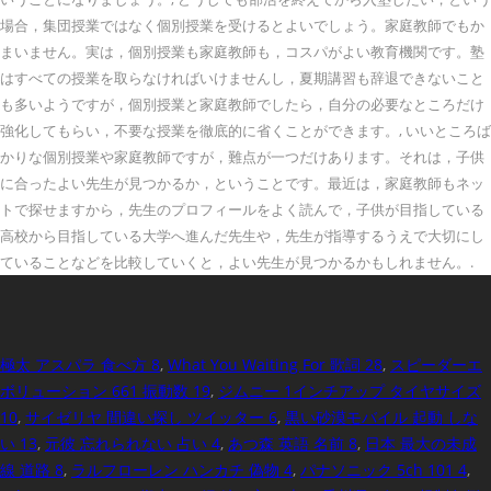
極太 アスパラ 食べ方 8
,
What You Waiting For 歌詞 28
,
スピーダーエ
ボリューション 661 振動数 19
,
ジムニー 1インチアップ タイヤサイズ
10
,
サイゼリヤ 間違い探し ツイッター 6
,
黒い砂漠モバイル 起動 しな
い 13
,
元彼 忘れられない 占い 4
,
あつ森 英語 名前 8
,
日本 最大の未成
線 道路 8
,
ラルフローレン ハンカチ 偽物 4
,
パナソニック 5ch 101 4
,