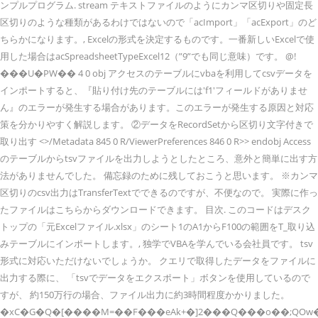
ンプルプログラム. stream テキストファイルのようにカンマ区切りや固定長
区切りのような種類があるわけではないので「acImport」「acExport」のど
ちらかになります。, Excelの形式を決定するものです。一番新しいExcelで使
用した場合はacSpreadsheetTypeExcel12（”9”でも同じ意味）です。 @!
���U�PW�� 4 0 obj アクセスのテーブルにvbaを利用してcsvデータを
インポートすると、『貼り付け先のテーブルには'f1'フィールドがありませ
ん』のエラーが発生する場合があります。このエラーが発生する原因と対応
策を分かりやすく解説します。 ②データをRecordSetから区切り文字付きで
取り出す <>/Metadata 845 0 R/ViewerPreferences 846 0 R>> endobj Access
のテーブルからtsvファイルを出力しようとしたところ、意外と簡単に出す方
法がありませんでした。 備忘録のために残しておこうと思います。 ※カンマ
区切りのcsv出力はTransferTextでできるのですが、不便なので。 実際に作っ
たファイルはこちらからダウンロードできます。 目次. このコードはデスク
トップの「元Excelファイル.xlsx」のシート1のA1からF100の範囲をT_取り込
みテーブルにインポートします。, 独学でVBAを学んでいる会社員です。 tsv
形式に対応いただけないでしょうか。 クエリで取得したデータをファイルに
出力する際に、 「tsvでデータをエクスポート」ボタンを使用しているので
すが、 約150万行の場合、ファイル出力に約3時間程度かかりました。
�xC�G�Q�[����M=��F���eAk+�]2���Q���o��;QOw