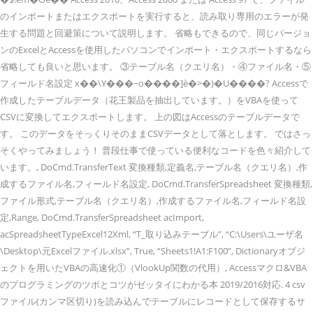
のインポートまたはエクスポートを実行すると、読み取り専用のエラーが発
生する問題と回避策について説明します。 省略もできるので、同じバージョ
ンのExcelとAccessを使用したパソコンでインポート・エクスポートするなら
省略しても良いと思います。 ③テーブル名（クエリ名）・④ファイル名・⑤
フィールド名設定 x��\Y���~o����]è�>�)�U����? Accessで
作成したテーブルデータ（花王製品を抽出しています。）をVBAを使って
CSVに変換してエクスポートします。 上の図はAccessのテーブルデータで
す。 このデータをそっくりそのままCSVデータとして落とします。 ではさっ
そくやってみましょう！ 普段仕事で使っている便利なコードを色々紹介して
います。, DoCmd.TransferText 変換種類,定義名,テーブル名（クエリ名）,作
成するファイル名,フィールド名設定, DoCmd.TransferSpreadsheet 変換種類,
ファイル形式,テーブル名（クエリ名）,作成するファイル名,フィールド名設
定,Range, DoCmd.TransferSpreadsheet acImport,
acSpreadsheetTypeExcel12Xml, “T_取り込みテーブル”, “C:\Users\ユーザ名
\Desktop\元Excelファイル.xlsx”, True, “Sheets1!A1:F100”, Dictionaryオブジ
ェクトを用いたVBAの高速化①（VlookUp関数の代用）, Accessマクロ&VBA
のプログラミングのツボとコツがゼッタイにわかる本 2019/2016対応. 4 csv
ファイル(カンマ区切り)を読み込んでテーブルにレコードとして保存するサ