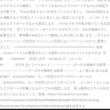
どのテキストの種類と、インポートするのかエクスポートするのかを確定す
る引数です。 Trueを指定すると1行目をフィールド名とし、Falseを指定する
か省略すると1行目をフィールド名としない設定になります。, インポートす
るかエクスポートするかを規定します。 3 0 obj それぞれ私が使っている言語
のみです。 ③ファイルにヘッダーとデータを出力, ただ、SQLの知識が少し
必要なので、参考書やwebサイトで勉強した方が良いと思います。, ダブルク
ォーテーションで区切るバージョンと区切らないバージョンの2つに変更し
ました。, '==============================================, '目的
：Accessファイルが配置されている場所にCsv or Tsvファイル出力する, '引
数 ：Delimiter 区切り文字：vbTab(タブ) ,(カンマ), ' ：
Rs 出力するレコードセット, '---------------ヘッダー行を格納する処理----
-----------, '---------------データ行を格納する処理---------------. よく使われるのは規
定値の「acImportDelim」カンマ区切りのデータのインポートか
「acExportDelim」カンマ区切りのエクスポートです。, インポートもしくは
エクスポートの対象となるテーブルを指定します。 私も最初はエラーが出る
たびにいちいちビビッて、意味... https://loosecarrot.com/wp-
content/uploads/2020/08/6264f364f865db5e480185d7af22e1b0.png,
DataGridviewでComboboxのSelectedValueの値を設定する.