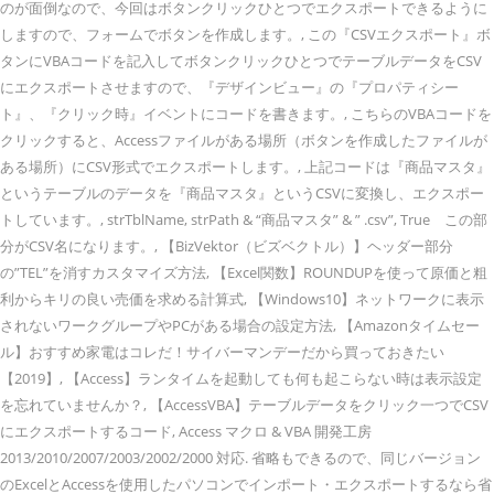
のが面倒なので、今回はボタンクリックひとつでエクスポートできるように
しますので、フォームでボタンを作成します。, この『CSVエクスポート』ボ
タンにVBAコードを記入してボタンクリックひとつでテーブルデータをCSV
にエクスポートさせますので、『デザインビュー』の『プロパティシー
ト』、『クリック時』イベントにコードを書きます。, こちらのVBAコードを
クリックすると、Accessファイルがある場所（ボタンを作成したファイルが
ある場所）にCSV形式でエクスポートします。, 上記コードは『商品マスタ』
というテーブルのデータを『商品マスタ』というCSVに変換し、エクスポー
トしています。, strTblName, strPath & “商品マスタ” & ” .csv”, True この部
分がCSV名になります。, 【BizVektor（ビズベクトル）】ヘッダー部分
の”TEL”を消すカスタマイズ方法, 【Excel関数】ROUNDUPを使って原価と粗
利からキリの良い売価を求める計算式, 【Windows10】ネットワークに表示
されないワークグループやPCがある場合の設定方法, 【Amazonタイムセー
ル】おすすめ家電はコレだ！サイバーマンデーだから買っておきたい
【2019】, 【Access】ランタイムを起動しても何も起こらない時は表示設定
を忘れていませんか？, 【AccessVBA】テーブルデータをクリック一つでCSV
にエクスポートするコード, Access マクロ & VBA 開発工房
2013/2010/2007/2003/2002/2000 対応. 省略もできるので、同じバージョン
のExcelとAccessを使用したパソコンでインポート・エクスポートするなら省