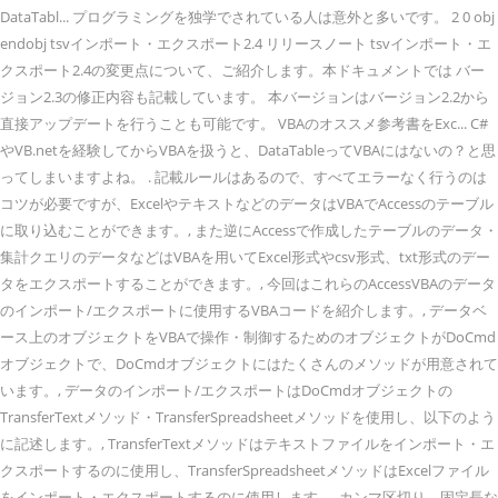
DataTabl... プログラミングを独学でされている人は意外と多いです。 2 0 obj
endobj tsvインポート・エクスポート2.4 リリースノート tsvインポート・エ
クスポート2.4の変更点について、ご紹介します。本ドキュメントでは バー
ジョン2.3の修正内容も記載しています。 本バージョンはバージョン2.2から
直接アップデートを行うことも可能です。 VBAのオススメ参考書をExc... C#
やVB.netを経験してからVBAを扱うと、DataTableってVBAにはないの？と思
ってしまいますよね。 . 記載ルールはあるので、すべてエラーなく行うのは
コツが必要ですが、ExcelやテキストなどのデータはVBAでAccessのテーブル
に取り込むことができます。, また逆にAccessで作成したテーブルのデータ・
集計クエリのデータなどはVBAを用いてExcel形式やcsv形式、txt形式のデー
タをエクスポートすることができます。, 今回はこれらのAccessVBAのデータ
のインポート/エクスポートに使用するVBAコードを紹介します。, データベ
ース上のオブジェクトをVBAで操作・制御するためのオブジェクトがDoCmd
オブジェクトで、DoCmdオブジェクトにはたくさんのメソッドが用意されて
います。, データのインポート/エクスポートはDoCmdオブジェクトの
TransferTextメソッド・TransferSpreadsheetメソッドを使用し、以下のよう
に記述します。, TransferTextメソッドはテキストファイルをインポート・エ
クスポートするのに使用し、TransferSpreadsheetメソッドはExcelファイル
をインポート・エクスポートするのに使用します。, カンマ区切り、固定長な