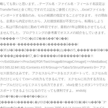
略しても良いと思います。, テーブル名・ファイル名・フィールド名設定は
TransferTextと全く同じですので上記をご参照ください。, Excelファイルを
インポートする場合のみ、セルの範囲の指定することができます。 その理由
も、企業から内定が出たから、入社後技術面が不安だから、転職をしよう
と... 私はIT系の会社に勤めて4年目ですが、最初の1年は開発をさせてもらえ
ませんでした。 プログラミングの参考書でオススメの紹介をしていきます。
%���� <> ?,f=O|�pD:Z�J�&��T�Uҗ��}
�����~�ּ��������o�����ۭ�ǡ���i
�3Fӆ4�ʖ���Z���ח�������y}y��ƶV5_����'��6B�V�Fs�r�|
�'���gJ����K7_�G>�����wB������ח ���ח
<>/ExtGState<>/ProcSet[/PDF/Text/ImageB/ImageC/ImageI] >>/MediaBox[
0 0 595.32 841.92] /Contents 4 0 R/Group<>/Tabs/S/StructParents 0>> アク
セス担当のまみです。 アクセスからデータをエクスポートって、エクセル出
力だけじゃなくてcsvへの出力もできるんです。 エクセルに出力する方法も
テーブルだけじゃなくクエリも出力できます。 vbaを使うとボタン1つでエク
スポートできるようになるのでとっても便利ですよ。 endobj
($m�Y�p�vwl��R�ѿ�{sx x
[����4o�����L�yKX@�]����=���30{�}�k+ɢ��f�`3^
�$!em�Oe�� Access 2010、Access 2000 または Access 97 で、ファイル