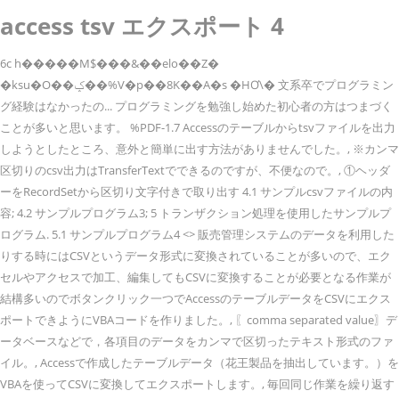
access tsv エクスポート 4
6c h�����M$���&��elo��Z�
�ksu�O��ݤ��%V�p��8K��A�s �HƠ\� 文系卒でプログラミン
グ経験はなかったの... プログラミングを勉強し始めた初心者の方はつまづく
ことが多いと思います。 %PDF-1.7 Accessのテーブルからtsvファイルを出力
しようとしたところ、意外と簡単に出す方法がありませんでした。, ※カンマ
区切りのcsv出力はTransferTextでできるのですが、不便なので。, ①ヘッダ
ーをRecordSetから区切り文字付きで取り出す 4.1 サンプルcsvファイルの内
容; 4.2 サンプルプログラム3; 5 トランザクション処理を使用したサンプルプ
ログラム. 5.1 サンプルプログラム4 <> 販売管理システムのデータを利用した
りする時にはCSVというデータ形式に変換されていることが多いので、エク
セルやアクセスで加工、編集してもCSVに変換することが必要となる作業が
結構多いのでボタンクリック一つでAccessのテーブルデータをCSVにエクス
ポートできようにVBAコードを作りました。, 〖comma separated value〗デ
ータベースなどで，各項目のデータをカンマで区切ったテキスト形式のファ
イル。, Accessで作成したテーブルデータ（花王製品を抽出しています。）を
VBAを使ってCSVに変換してエクスポートします。, 毎回同じ作業を繰り返す