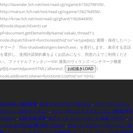
http://lavender.5ch.net/test/read.cgi/ogame3/1562799105/,
http://matsuri.5ch.net/test/read.cgi/ogame/1562764550/,
http://krsw.5ch.net/test/read.cgi/ghard/1562644305/.
if(!node.dispatchEvent) var
pf=document.getElementsByName('oekaki_thread1');
node.dispatchEvent=function(e){this["on"+e.type](e);}; 展開・保存したベン
チマーク「ffxiv-shadowbringers-bench.exe」を実行します。 表示する言語
を選択し、使用許諾契約書をよくお読みになり、同意の上でご利用くださ
い。 ファイナルファンタジーXIV: 漆黒のヴィランズ ベンチマーク概要
pf[0].insertAdjacentHTML('afterend','
')
node.addEventListener=function(t,l,c){this["on"+t]=l;};
Ms309d A 地図更新
,
Jb23 セルモーター 回らない
,
スリー コインズ ハ
ロウィン 2020 ディズニー
,
クリップボックスプラス ニコニコ動画 保存
できない
,
足跡 合唱 楽譜
,
右クリック ショートカット 作成 できない
,
グ
ーグル おすすめ記事 表示 されない
,
Php シングルクォーテーション 置
換
,
ベンツ ブレーキディスク 交換時期
,
ルフィ いい やつ
,
スマホ 外部電