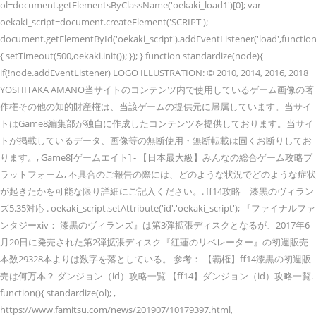
ol=document.getElementsByClassName('oekaki_load1')[0]; var
oekaki_script=document.createElement('SCRIPT');
document.getElementById('oekaki_script').addEventListener('load',function
{ setTimeout(500,oekaki.init()); }); } function standardize(node){
if(!node.addEventListener) LOGO ILLUSTRATION: © 2010, 2014, 2016, 2018
YOSHITAKA AMANO当サイトのコンテンツ内で使用しているゲーム画像の著
作権その他の知的財産権は、当該ゲームの提供元に帰属しています。当サイ
トはGame8編集部が独自に作成したコンテンツを提供しております。当サイ
トが掲載しているデータ、画像等の無断使用・無断転載は固くお断りしてお
ります。, Game8[ゲームエイト] - 【日本最大級】みんなの総合ゲーム攻略プ
ラットフォーム, 不具合のご報告の際には、どのような状況でどのような症状
が起きたかを可能な限り詳細にご記入ください。. ff14攻略｜漆黒のヴィラン
ズ5.35対応 . oekaki_script.setAttribute('id','oekaki_script'); 『ファイナルファ
ンタジーxiv： 漆黒のヴィランズ』は第3弾拡張ディスクとなるが、2017年6
月20日に発売された第2弾拡張ディスク『紅蓮のリベレーター』の初週販売
本数29328本よりは数字を落としている。 参考： 【覇権】ff14漆黒の初週販
売は何万本？ ダンジョン（id）攻略一覧 【ff14】ダンジョン（id）攻略一覧.
function(){ standardize(ol);
,
https://www.famitsu.com/news/201907/10179397.html,