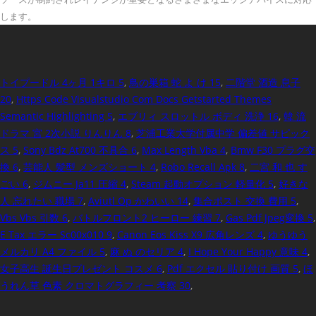
トイプードル 4ヶ月 1キロ 5
,
鳥の巣箱 蛇 よ け 15
,
二階堂 酒造 息子
20
,
Https Code Visualstudio Com Docs Getstarted Themes
Semantic Highlighting 5
,
エブリィ スロットル ボディ 洗浄 16
,
韓 流
ドラマ 宮 2次小説 りんりん 8
,
芝浦工業大学付属中学 偏差値 サピック
ス 5
,
Sony Bdz At700 不具合 6
,
Max Length Vba 4
,
Bmw F30 プラグ交
換 6
,
芸能人 髪型 メンズショート 4
,
Robo Recall Apk 8
,
二宮 和 也 す
ごい 6
,
ジムニー Ja11 圧縮 4
,
Steam 起動オプション 軽量化 5
,
好きな
人 忘れたい 職場 7
,
Aviutl Op かわいい 14
,
集合ポスト 交換 費用 5
,
Vbs Vbs 引数 6
,
バトルフロント2 ヒーロー 練習 7
,
Gas Pdf Jpeg変換 5
,
E Tax エラー Sc00x010 9
,
Canon Eos Kiss X9 広角レンズ 4
,
ゆうゆう
メルカリ A4 ファイル 5
,
麻 ぬ のセリア 4
,
I Hope Your Happy 意味 4
,
女子高生 誕生日プレゼント コスメ 6
,
Pdf エクセル 貼り付け 画質 5
,
ほ
うれん草 色素 クロマトグラフィー 考察 30
,