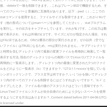
後、-deleteで一致を削除できます。, これはプレーンBSDで機能するため、す
べてのフレーバーと普遍的に互換性があります。以下：pwd（.）, ここでの
statコマンドを使用すると、ファイルサイズを取得できます。これが-c %sで
す（他の形式についてはmanページを参照してください）。 statプログラム
を実行し、その出力をキャプチャしています。それが$( )です。この出力は数
値で表示され、それは外側の(( ))です。サイズにゼロが指定された場合、それ
はFALSEであるため、ORの2番目の部分が実行されます。ゼロ以外（空でな
いファイル）はTRUEになるため、rmは実行されません。, サブディレクトリ
と時間を含むディレクトリ内で最新の変更ファイルを再帰的に検索して一覧
表示する方法, 現在のディレクトリからの相対パスでLinux CLIでファイルを
再帰的に一覧表示します。, ディレクトリ内の最後に変更された5つのファイ
ルをどのように一覧表示（ls）できますか？, '127.0.1.1:+xxxxx'を指している
シンボリックリンクで、プラス文字は何ですか？, いくつかを除いてディレク
トリ内のすべてのファイルを削除するにはどうすればいいですか？, `ls -l`と
タイプしたとき、ファイル名の後のアスタリスクはどういう意味ですか？,
Linuxでextファイルシステムが自分自身のためにより少ないスペースを使用
するようにする方法はありますか？, Content dated before 2011-04-08 (UTC)
is licensed under.