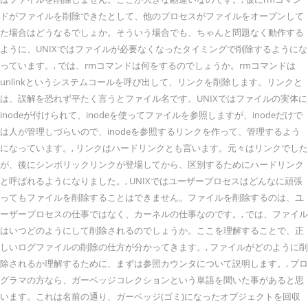
ドがファイルを削除できたとして、他のプロセスがファイルをオープンして
た場合はどうなるでしょか。そういう場合でも、ちゃんと問題なく動作する
ように、UNIXではファイルが必要なくなったタイミングで削除するようにな
っています。, では、rmコマンドは何をするのでしょうか。rmコマンドは
unlinkというシステムコールを呼び出して、リンクを削除します。リンクと
は、誤解を恐れず平たく言うとファイル名です。UNIXではファイルの実体に
inodeが付けられて、inodeを使ってファイルを参照しますが、inodeだけで
は人が管理しづらいので、inodeを参照するリンクを作って、管理するよう
になっています。, リンクはハードリンクとも言います。元々はリンクでした
が、後にシンボリックリンクが登場してから、区別するためにハードリンク
と呼ばれるようになりました。, UNIXではユーザープロセスはどんなに頑張
ってもファイルを削除することはできません。ファイルを削除するのは、ユ
ーザープロセスの仕事ではなく、カーネルの仕事なのです。, では、ファイル
はいつどのようにして削除されるのでしょうか。ここを理解することで、正
しいログファイルの削除の仕方が分かってきます。, ファイルがどのように削
除されるか理解するために、まずは参照カウンタについて説明します。, プロ
グラマの方なら、ガーベッジコレクションという単語を聞いた事があると思
います。これは名前の通り、ガーベッジ(ゴミ)になったオブジェクトを回収