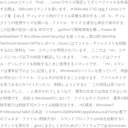
から Linuxコマンド「find」 … Linuxでサイズ指定してダミーファイルを作成
する際は、fallocateコマンドを使います。 # fallocate -l 1G 1gig_f. Linuxコマ
ンド集 【 du 】 ディレクトリ内のファイル容量を表示する ... df，ls，ディレ
クトリの使用サイズを調べる，ファイル・サイズ を適当な単位で表示する:
この記事の目次へ戻る. BTOです。 pythonで開発環境を構…, Power BI
embedded で RLS (Row Level Security) を使ってみ…, 第22回 Monthly
Technical Session (MTS) レポート. Linuxにはファイル・ディレクトリを削除
するのに便利な「rm」コマンドが用意されています。 ここでは「rm」コマ
ンドについて以下の内容で解説していきます。 「rm」コマンドはファイ
ル・ディレクトリを削除するときに使用するコマンドです。 「rm」コマン
ドは通常以下のように記述します。 Windowsのパソコンを使っていて、何故
か消せないファイル・フォルダが出現することがあります。ファイルサイズ
を見てみると0バイトだったり、削除しようとすると「 この項目は見つかり
ませんでした。 」と表示されてしまうなど、通常の方法では消去できないの
が特徴です。 目的 2. WindowsPCにおいて、ファイルサイズが0で、通常の削
除手順では削除不可のファイル削除方法です。--PC環境・Winodws7
Professional 64bit 日本語・C:\Users\USERNAME\AppData\Local\Temp 配下
のフォルダ・ファイル--削除方法1．コマンドプロンプト(cmd)を起動する2．
コマンドを実行す … gnuにまさしくそのためのソフトウェアであるtruncate