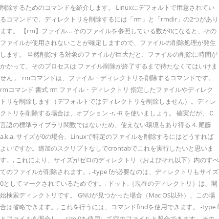
削除するためのコマンドを紹介します。 Linuxにデフォルトで用意されてい
るコマンドで、ディレクトリを削除するには「rm」と「rmdir」の2つがあり
ます。 【rm】ファイル… そのファイルを参照している数が0になると、その
ファイルが使用されないことが確定しますので、ファイルの削除処理が発生
します。 当然削除する対象のファイルが巨大だと、ファイルの削除に時間が
かかって、そのプロセスは ファイル削除が終了するまで待たなくてはいけま
せん 。 rmコマンドは、ファイル・ディレクトリを削除するコマンドです。
rmコマンド 書式 rm ファイル・ディレクトリ 指定したファイルやディレク
トリを削除します（デフォルトではディレクトリを削除しません）。ディレ
クトリを削除する場合は、オプション -r, -R を使いましょう。 確実だが、Ｃ
言語の標準ライブラリ関数ではないため、使えない環境もあり得る 4. 尾藤
a.k.a. サイズが0の場合、Linuxで特定のファイルを削除するにはどうすれば
よいですか。追加のスクリプトなしでcrontabでこれを実行したいと思いま
す。, これにより、サイズがゼロのディレクトリ（およびそれ以下）内のすべ
てのファイルが削除されます。, -type fが必要なのは、ディレクトリもサイズ
0としてマークされているためです。, ドット.（現在のディレクトリ）は、開
始検索ディレクトリです。 GNUが見つかった場合（Mac OS以外）、この場
合は省略できます。, これを行うには、コマンドfindを使用できます。 -type f
とファイルを照合し、-size 0を使用して空のファイルと照合できます。その