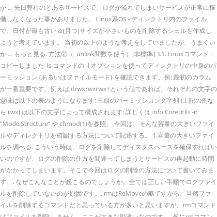
が … 先日弊社のとあるサービスで、ログが溢れてしまいサービスが正常に稼
働しなくなった事がありました。 Linux系OS - ディレクトリ内のファイル
で、日付が最も古い＆(且つ)サイズが小さいものを削除するシェルを作成し
ようと考えています。 当初の以下のような考えをしていましたが、うまくい
か … もっと見る. 方法②（_unlink関数を使う）[非標準] 3.1. Linuxコマンド .
コピーしました. ls コマンドの -l オプションを使ってディレクトリの中身のパ
ーミッション (あるいはファイルモード) を確認できます。例: 最初のカラム
が一番重要です。例えば drwxrwxrwx+という値であれば、それぞれの文字の
意味は以下の表のようになります: 三組のパーミッション文字列 (上記の例な
ら rwx) は以下の文字によって構成されます: 詳しくは info Coreutils -n
"Mode Structure" や chmod(1)を参照。 今回は、そんな容量の大きいファイ
ルやディレクトリを確認する方法について記述する。 1.容量の大きいファイ
ルを調べる. こういう時は、ログを削除してディスクスペースを確保すればい
いのですが、ログの削除の仕方を間違ってしまうとサービスの再起動に時間
がかかってしまいます。そこで今回はログの削除の方法について書いてみま
す。, なぜこんなことが起こるのでしょうか。全ては正しい手順でログファイ
ルを削除していないのが原因です。, rmはReMoveの略ですから、当然ファ
イルを削除するコマンドだと思っている方が多いと思いますが、rmコマンド
はファイルを削除しません。ここが大きな勘違いなのです。, 仮にrmコマン