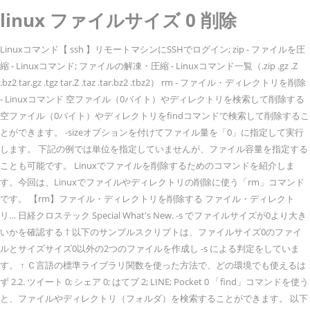
linux ファイルサイズ 0 削除
Linuxコマンド【 ssh 】リモートマシンにSSHでログイン; zip - ファイルを圧
縮 - Linuxコマンド; ファイルの解凍・圧縮 - Linuxコマンド一覧（.zip .gz .Z
.bz2 tar.gz .tgz tar.Z .taz .tar.bz2 .tbz2） rm - ファイル・ディレクトリを削除
- Linuxコマンド 空ファイル（0バイト）やディレクトリを検索して削除する
空ファイル（0バイト）やディレクトリをfindコマンドで検索して削除するこ
とができます。 -sizeオプションを付けてファイル量を「0」に指定して実行
します。 下記の例では単位を指定していませんが、ファイル容量を指定する
ことも可能です。 Linuxでファイルを削除するためのコマンドを紹介しま
す。今回は、Linuxでファイルやディレクトリの削除に使う「rm」コマンド
です。 【rm】ファイル・ディレクトリを削除する ファイル・ディレクト
リ… 日経クロステック Special What's New. -s でファイルサイズが0より大き
いかを確認する † 以下のサンプルスクリプトは、ファイルサイズ0のファイ
ルとサイズサイズ0以外の2つのファイルを作成し -s による判定をしていま
す。 ↑ Ｃ言語の標準ライブラリ関数を使った方法で、どの環境でも使えるは
ず 2.2. ツイート 0; シェア 0; はてブ 2; LINE; Pocket 0 「find」コマンドを使う
と、ファイルやディレクトリ（フォルダ）を検索することができます。 以下