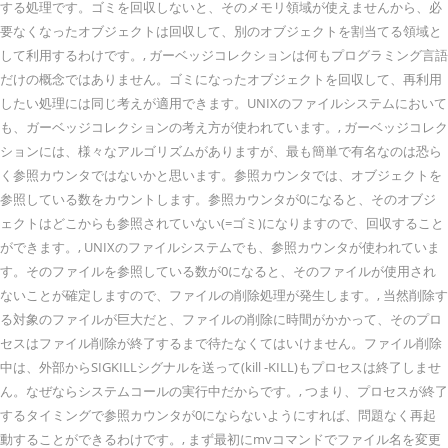
する処理です。ゴミを回収しないと、そのメモリ領域が使えませんから、必
要なくなったオブジェクトは回収して、別のオブジェクトを割当てる領域と
して利用するわけです。, ガーベッジコレクションは何もプログラミング言語
だけの概念ではありません。ゴミになったオブジェクトを回収して、再利用
したい処理には同じ考えが適用できます。UNIXのファイルシステムにおいて
も、ガーベッジコレクションの考え方が使われています。, ガーベッジコレク
ションには、様々なアルゴリズムがありますが、最も簡単で有名なのは恐ら
く参照カウンタではないかと思います。参照カウンタでは、オブジェクトを
参照している数をカウントします。参照カウンタが0になると、そのオブジ
ェクトはどこからも参照されていない(=ゴミ)になりますので、回収すること
ができます。, UNIXのファイルシステムでも、参照カウンタが使われていま
す。そのファイルを参照している数が0になると、そのファイルが使用され
ないことが確定しますので、ファイルの削除処理が発生します。, 当然削除す
る対象のファイルが巨大だと、ファイルの削除に時間がかかって、そのプロ
セスはファイル削除が終了するまで待たなくてはいけません。ファイル削除
中は、外部からSIGKILLシグナルを送って(kill -KILL)もプロセスは終了しませ
ん。なぜならシステムコールの実行中だからです。, つまり、プロセスが終了
するタイミングで参照カウンタが0にならないようにすれば、問題なく再起
動することができるわけです。, まず最初にmvコマンドでファイル名を変更