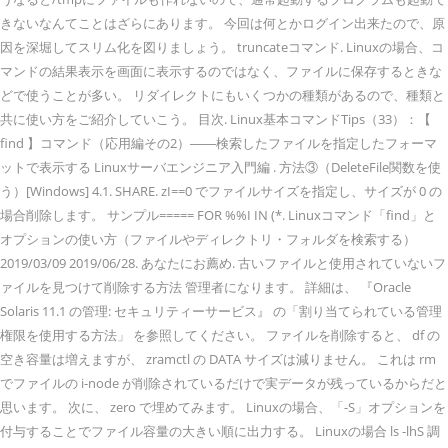
きないなんてことはざらにあります。 今回は何とかログイン出来たので、原
因を深堀してスリム化を図りましょう。 truncateコマンド. Linuxの場合、コ
マンドの結果表示を画面に表示するのではなく、ファイルに保存するときな
どで使うことが多い。 リダイレクトにもいくつかの種類があるので、種類と
共に使い方をご紹介していこう。 目次. Linux基本コマンドTips（33）：【
find 】コマンド（応用編その2）――検索したファイルを指定したフォーマ
ットで表示する Linuxサーバエンジニア入門編 . 方法③（DeleteFile関数を使
う）[Windows] 4.1. SHARE. zI==0 でファイルサイズを指定し、サイズが 0 の
場合削除します。 サンプル===== FOR %%I IN (*. Linuxコマンド「find」と
オプションの使い方（ファイルやディレクトリ・フォルダを検索する）
2019/03/09 2019/06/28. あなたにお薦め. 古いファイルと使用されていないフ
ァイルを見つけて削除する方法 管理者になります。 詳細は、 『Oracle
Solaris 11.1 の管理: セキュリティーサービス』 の「割り当てられている管理
権限を使用する方法」 を参照してください。 ファイルを削除すると、 df の
空き容量は増えますが、 zramctl の DATA サイズは減りません。 これは rm
でファイルの i-node が削除されているだけで実データが残っているからだと
思います。 次に、 zero で埋めてみます。 Linuxの場合、「-S」オプションを
付与することでファイル容量の大きい順に出力する。 Linuxの場合 ls -lhS 調