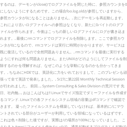
するのは、デーモンがclose()でログファイルを閉じた時に、参照カウンタを0
にしないようにするためです。この場合foo.log.oldが参照していますから、
参照カウンタが0になることはありません。, 次にデーモンを再起動します。
これにより古いログファイルへの参照はなくなり、新たに0バイトのログフ
ァイルが作られます。今後はこっちの新しいログファイルにログが書き込ま
れます。, 最後にrmコマンドでログファイルを削除します。ここで参照カウ
ンタが0になるので、rmコマンドは実行に時間がかかりますが、サービスは
既に復活しているので全然問題ありません。, rmコマンドを最後に実行する
ようにすれば何も問題ありません。またUNIXがどのようにしてファイルを削
除するのかを理解すれば、なぜこのような挙動になるのかも分かってきま
す。, ちなみにHDEでは、英語化に力をいれておりまして、このプレゼンも頑
張って全て英語で発表しました。, 5/27に第22回 Monthly Technical Session
が行われました。 前回…, System Consulting & Sales Division の荒川です 先
日、社内勉…, おはこんばちは!! Linuxでサイズ指定でダミーファイルを作成す
るコマンド. Linuxでの各ファイルシステム領域の容量はdfコマンドで確認で
きます。 凝ったファイルシステムを構築していなければ、基本的に/にマウ
ントされている部分がユーザーが利用している領域になっているはずです。
これは色々削除した後ですが、実際は/の場所が100%になっていました。 こ
うなると/tmpにファイルも作れないので、通常起動するプログラムも起動で