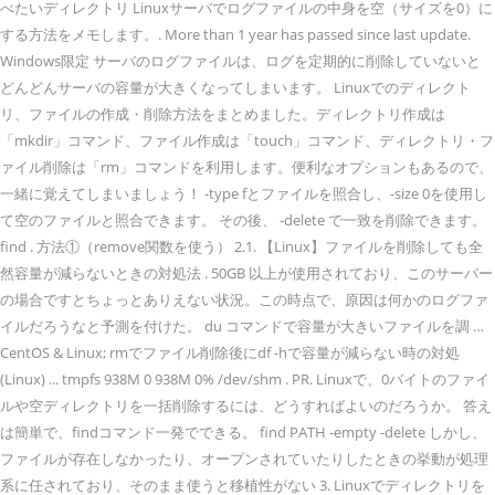
べたいディレクトリ Linuxサーバでログファイルの中身を空（サイズを0）に
する方法をメモします。. More than 1 year has passed since last update.
Windows限定 サーバのログファイルは、ログを定期的に削除していないと
どんどんサーバの容量が大きくなってしまいます。 Linuxでのディレクト
リ、ファイルの作成・削除方法をまとめました。ディレクトリ作成は
「mkdir」コマンド、ファイル作成は「touch」コマンド、ディレクトリ・フ
ァイル削除は「rm」コマンドを利用します。便利なオプションもあるので、
一緒に覚えてしまいましょう！ -type fとファイルを照合し、-size 0を使用し
て空のファイルと照合できます。 その後、 -delete で一致を削除できます。
find . 方法①（remove関数を使う） 2.1. 【Linux】ファイルを削除しても全
然容量が減らないときの対処法 . 50GB 以上が使用されており、このサーバー
の場合ですとちょっとありえない状況。この時点で、原因は何かのログファ
イルだろうなと予測を付けた。 du コマンドで容量が大きいファイルを調 …
CentOS & Linux; rmでファイル削除後にdf -hで容量が減らない時の対処
(Linux) ... tmpfs 938M 0 938M 0% /dev/shm . PR. Linuxで、0バイトのファイ
ルや空ディレクトリを一括削除するには、どうすればよいのだろうか。 答え
は簡単で、findコマンド一発でできる。 find PATH -empty -delete しかし、
ファイルが存在しなかったり、オープンされていたりしたときの挙動が処理
系に任されており、そのまま使うと移植性がない 3. Linuxでディレクトリを