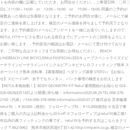
トを内容の欄に記載していただき、お問合せください。, ご希望日時：〇月〇
日(〇) 11:00～14:00 or 13:00～16:00 or 15:00～18:00, 同週のご予約が
複数あった場合は先着順となります。ご予約のお問合せ後に、メールにて確
定のご連絡を差し上げます。確定のメール連絡を持ちまして予約完了となり
ます。また予約確定のメールにアンケートを一緒にお送りいたしますので、
RETUL FITサービスを受けられる前日までにアンケートのご回答をよろしく
お願い致します。, 予約状況の確認はお電話・メールにて受け付けておりま
す。ご不明な点はスタッフまでお気軽にお尋ねください。, BEACH
LINEBEACH LINE BICYCLERitul FitSPECIALIZEDキューブスペシャライズドビ
ーチラインビーチラインバイシクルビアンキピナレロフィッティング熊本 ス
ポーツバイク熊本 自転車. 【募集開始】ペダリング講座 STEP2♪♪ 【お知ら
せ】スピードUP!、女子でもカンタン、パンク修理の極意をお伝えします
【RETUL本格始動！】BODY GEOMETRY FIT Retul 運用開始のお知らせ 024-
926-0826(8月14日より開通) 持ち物： information2020.06.29 TEL:096-378-
2100（代表）/ FAX:096-378-4996 information2020.07.27 株式会社 宮本輪業
retul fit ：￥30,000（税別） フォローアップfit：￥15,000(税別) ※当店で車
体をご購入の方は上記料金から20％off ※フォローアップはretul fit施工後1
年以内の再フィッティングの事です。 retul fitを予約する方はこちらをクリ
ック 〒862-0962 熊本市南区田迎6丁目1-42 http://miyarin.co.jp, 確定のメー