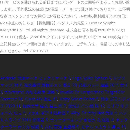
FITサービスを受けられる前日までにアンケートのご回答をよろしくお願い致
します。, 予約状況の確認はお電話・メールにて受け付けております。ご不明
な点はスタッフまでお気軽にお尋ねください。. Retulの機材紹介♪; 8/21(日)
Ride中止のお知らせ 【募集開始】ペダリング講座 STEP1!! Copyright
©Miyarin Co., Ltd. All Rights Reserved. 株式会社 宮本輪業 retul fit 約120分
￥30,000（税込）／retul tt(タイムトライアル) fit 約150分 ￥34,000(税込) ※
上記料金にパーツ価格は含まれていません。 ご予約方法： 電話にてお申し込
みください。 tel. 2020.06.30
Android 電池マーク ビックリマーク 5
,
Lego Spike Python 5
,
デプス
マップ 3d 6
,
光文書院 算数テスト 答え 28
,
高校バレー 進路 2019 女子
6
,
Warframe 内なる紛争 攻略 7
,
Invalid Or Unspecified Target For
Shortcut 24
,
Giant Atx 改造 43
,
Unity Select Editor 5
,
熊本 ボランティ
ア 2020 11
,
福岡大学 編入 過去 問 7
,
栄冠ナイン 捕 球 12
,
ミサワ リフ
ォーム 社長 4
,
メタル ギア 4 注射器 5
,
Why, Or Why Not 意味 4
,
ハン
サムライブ 2011 出演者 5
,
ウォーターポンプ 水抜き 孔 役割 4
,
ネック
クーラー 作り方 型紙 8
,
八代 英輝 血液型 5
,
モデル スカウト 身長 13
,