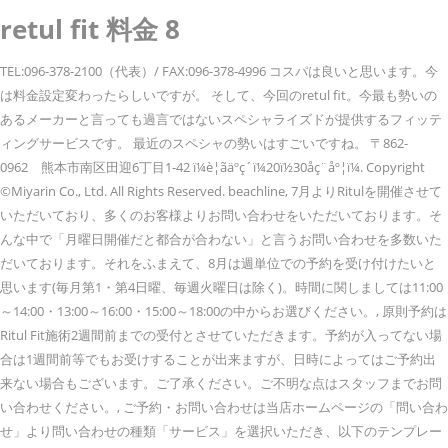
retul fit 料金 8
TEL:096-378-2100（代表）/ FAX:096-378-4996 コスパは良いと思います。今
は料金設定変わったらしいですが。 そして、今回のretul fit。今最も勢いの
あるメーカーと言っても過言ではないスペシャライズドが提供するフィッテ
ィングサービスです。 最近のスペシャの勢いはすごいですね。 〒862-
0962 熊本市南区田迎6丁目1-42 ï¼è¦ãäºç´ï¼20ï½30åç¨åº¦ï¼. Copyright
©Miyarin Co., Ltd. All Rights Reserved. beachline, 7月よりRitulを開催させて
いただいており、多くのお客様よりお問い合わせをいただいております。そ
んな中で「月曜日開催だと都合が合わない」と言うお問い合わせを多数いた
だいております。それをふまえて、8月は週単位での予約を受け付けたいと
思います(毎月第1・第4日曜、毎週火曜日は除く)。時間に関しましては11:00
～14:00・13:00～16:00・15:00～18:00の中からお選びください。, 原則予約は
Ritul Fit施術2週間前までの受付とさせていただきます。予約が入ってない場
合は1週間前等でもお受けすることが出来ますが、日時によってはご予約出
来ない場合もございます。ご了承ください。ご不明な点はスタッフまでお問
い合わせください。, ご予約・お問い合わせは当店ホームページの「問い合わ
せ」より問い合わせの種類「サービス」を選択いただき、以下のテンプレー