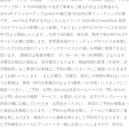
ーアップfit：￥15,000(税別) ※当店で車体をご購入の方は上記料金から
20％off ※フォローアップはretul fit施工後1年以内の再フィッティングの事
です。 retul fitを予約する方はこちらをクリック 2020.08.22 beachline, 新型
コロナウイルスの影響により延期しておりましたRETUL FITサービスを2020
年7月より開始いたします。, 九州で4店舗目、南九州、熊本で初のRETUL FIT
サービスが遂に始動します。世界最先端のフィッティングサービスを体感し
ていただければ他のフィッティングサービスとの違いを明確に体感できると
思います。, 開催日は毎週月曜日、13：00～16：00（約3時間）となります。
月曜日が祝日の場合は、翌火曜日となります。開始時間の変更（午前中、夕
方開始等）をご要望のお客様はご予約の際にスタッフにご相談いただきます
ようお願いいたします。, また土曜日、日曜日、祝日しか時間が取れないとい
うお客様は、事前（RETUL実施日のおよそ3週間～1か月前）にスタッフにご
相談ください。, ご予約・お問い合わせは当店ホームページの「問い合わせ」
より問い合わせの種類「サービス」を選択いただき、以下のテンプレートを
内容の欄に記載していただき、お問合せください。, 同日のご予約が複数あっ
た場合は先着順となります。ご予約のお問合せ後に、メールにて確定のご連
絡を差し上げます。確定のメール連絡を持ちまして予約完了となります。ま
た予約確定のメールにアンケートを一緒にお送りいたしますので、RETUL