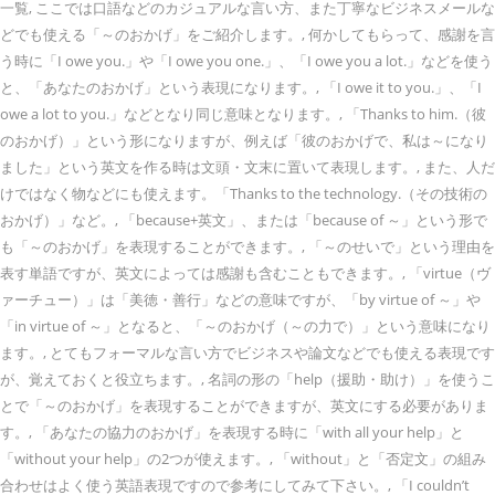
一覧, ここでは口語などのカジュアルな言い方、また丁寧なビジネスメールな
どでも使える「～のおかげ」をご紹介します。, 何かしてもらって、感謝を言
う時に「I owe you.」や「I owe you one.」、「I owe you a lot.」などを使う
と、「あなたのおかげ」という表現になります。, 「I owe it to you.」、「I
owe a lot to you.」などとなり同じ意味となります。, 「Thanks to him.（彼
のおかげ）」という形になりますが、例えば「彼のおかげで、私は～になり
ました」という英文を作る時は文頭・文末に置いて表現します。, また、人だ
けではなく物などにも使えます。「Thanks to the technology.（その技術の
おかげ）」など。, 「because+英文」、または「because of ～」という形で
も「～のおかげ」を表現することができます。, 「～のせいで」という理由を
表す単語ですが、英文によっては感謝も含むこともできます。, 「virtue（ヴ
ァーチュー）」は「美徳・善行」などの意味ですが、「by virtue of ～」や
「in virtue of ～」となると、「～のおかげ（～の力で）」という意味になり
ます。, とてもフォーマルな言い方でビジネスや論文などでも使える表現です
が、覚えておくと役立ちます。, 名詞の形の「help（援助・助け）」を使うこ
とで「～のおかげ」を表現することができますが、英文にする必要がありま
す。, 「あなたの協力のおかげ」を表現する時に「with all your help」と
「without your help」の2つが使えます。, 「without」と「否定文」の組み
合わせはよく使う英語表現ですので参考にしてみて下さい。, 「I couldn’t