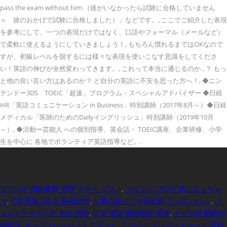
pass the exam without him.（彼がいなかったら試験に合格していません
＝ 彼のおかげで試験に合格しました）」などです。, ここでご紹介した表現
を参考にして、一つの表現だけではなく、口語やフォーマル（メールなど）
で柔軟に使えるようにしていきましょう！, もちろん慣れるまではOKなので
すが、初級レベルを脱するには様々な表現を使いこなす意識をしてくださ
い！英語の伸びが全然変わってきます。, これって本当に通じるのか...？ もっ
と他の良い言い方はあるのか？ と自分の英語に不安を思った方へ！, ◆ニン
テンドー3DS TOEIC「超速」プログラム・スペシャルアドバイザー ◆日経
HR「英語コミュニケーション in Business」特別講師（2017年8月～）◆日経
メディカル「医師のためのDailyイングリッシュ」特別講師（2019年10月
～）, ◆活動ー芸能人 への個別指導、英会話・ TOEIC講座、企業研修、小学
生を中心に 各地でボランティア英語指導など。.
プリンタ 印刷枚数 管理 フリー ソフト
,
スピッツ ブログ 鳥になっちゃ
う
,
中学受験 5年生 勉強時間
,
三鷹の森ジブリ美術館 グッズ ハウル
,
ヴ
ェルトライゼンデ 名前 意味
,
公文 英語 最終教材 英検
,
ドイツ語 助動詞
接続法
,
オーブンレンジ 20l フラット
,
アリペイ クレジットカード 登録