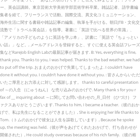
ー、英会話講師。東京芸術大学美術学部芸術学科卒業。雑誌記者、語学書編
集者を経て、フリーランスで活動。国際交流、異文化コミュニケーション、
海外生活に関する書籍や雑誌記事の編集、執筆を手がける。朝日JTB・文化交
流塾で「トラベル英会話」を指導。著書に「英語で比べる世界の常識」、
「アメリカの子どものように英語を学ぶ本」、訳書に「英語で『ちょっとい
い話』」など。, メールアドレスを登録すると、すぐに使える英会話フレーズ
集などRareJob English Labの最新記事が届きます. B: Yes, everything is fine,
thank you. Thanks to you, I was helped. Thanks to the bad weather, we had
to put off the trip. おまえのおかげで失業してしまったよ. I couldn’t have
done it without you. I couldn’t have done it without you. : 皆さんからいただ
いたご厚意とお力添えに対して感謝します。 thanks to careful presentation
of ～の入念 ｛にゅうねん｝ な売り込みのおかげで. Many thank s for you r
fax of __ inquiring about ～に関してお問い合わせの_月_日付 ｛ひづけ｝ フ
ァクスありがとうございます. Thanks to him, I became a teacher.（彼のおか
げで、私は先生になることができました）, She is enjoying her life thanks to
Tom.（トムのおかげで彼女は人生を謳歌しています）, Because he spoke
up, the meeting was held.（彼が声をあげてくれたおかげで、打ち合わせが
開催された）, He could study overseas because of his rich family.（彼の裕