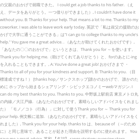
の父親のおかげで就職できた。 I could get a job thanks to his father. （え
え、データをありがとう。一つ借りができました）, I couldn’t have done it
without you. B: Thanks for your help. That means a lot to me. Thanks to my
coworker, I was able to leave work early today. 英訳で「私は叔父の援助のお
かげで大学に通うことができる」は"I can go to college thanks to my uncle's
help." You gave me a great advice. . （あなたが助けてくれたおかげです）,
「あなたの〇〇のおかげで」というときは、Thank you for ～を使います。
Thank you for helping me.（助けてくれてありがとう）と、forのあとに-ing
を入れることもできます。, A: You’ve done a great job! おかげさまで ・
Thanks to all of you for your kindness and support. B: Thanks to you. （目
標達成ですね！） [thanks hop／サンクスホップ]誰かのおかげで、 誰かのた
めに ホップから始まるシェアリング・シビックエコノミーwebマガジン. I
can do my best thanks to you. Thanks to you. 中野坂上駅前店 東京メトロ丸
の内線／大江戸線. （あなたのおかげです。素晴らしいアドバイスをくれまし
た） 「モノ／コト（行為）」に対して使うThank you for ～ Thank you for
your help. 例文帳に追加. （あなたのおかげです。素晴らしいアドバイスをく
れました）, Thank you for your help. thanks to は、because of （～のため
に）と同じ意味で、あることが起きた理由を説明するのに使われます。 You
gave me a great advice. 英和 【名詞】 range strategy overview store