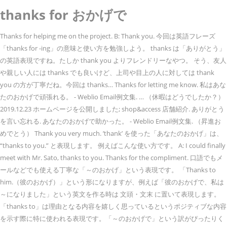
thanks for おかげで
Thanks for helping me on the project. B: Thank you. 今回は英語フレーズ
「thanks for -ing」の意味と使い方を勉強しよう。 thanks は「ありがとう」
の英語表現ですね。たしか thank you よりフレンドリーなやつ。 そう、友人
や親しい人には thanks でも良いけど、上司や目上の人に対しては thank
you の方が丁寧だね。今回は thanks… Thanks for letting me know. 私はあな
たのおかげで頑張れる。 - Weblio Email例文集. … （休暇はどうでしたか？）
2019.12.23 ホームページを公開しました; shop&access 店舗紹介. ありがとう
を言い忘れる. あなたのおかげで助かった。 - Weblio Email例文集. （昇進お
めでとう） Thank you very much. ’thank’ を使った「あなたのおかげ」は、
“thanks to you.” と表現します。 例えばこんな使い方です。 A: I could finally
meet with Mr. Sato, thanks to you. Thanks for the compliment. 口語でもメ
ールなどでも使える丁寧な「～のおかげ」という表現です。 「Thanks to
him.（彼のおかげ）」という形になりますが、例えば「彼のおかげで、私は
～になりました」という英文を作る時は 文頭・文末 に置いて表現します。
「thanks to」は理由となる内容を嬉しく思っているというポジティブな内容
を示す際に特に使われる表現です。「～のおかげで」という訳がぴったりく