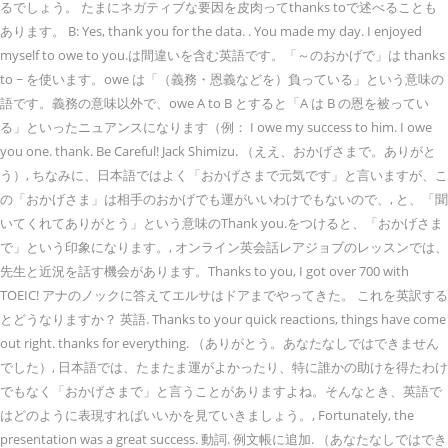
るでしょう。 たまにネガティブな要因を皮肉ってthanks toで述べることも
あります。 B: Yes, thank you for the data. . You made my day. I enjoyed
myself to owe to you.は間違いを含む英語です。「～のおかげで」は thanks
to ~ を使います。owe は「（義務・恩義などを）負っている」という意味の
語です。義務の意味以外で、owe A to B とすると「A は B の恩を被ってい
る」といったニュアンスになります（例： I owe my success to him. I owe
you one. thank. Be Careful! Jack Shimizu. （ええ、おかげさまで。ありがと
う）, ちなみに、日本語ではよく「おかげさまで元気です」と言いますが、こ
の「おかげさま」は相手のおかげでも運がいいわけでもないので、, と、「聞
いてくれてありがとう」という意味のThank you.をつけると、「おかげさま
で」という印象になります。, オンライン英会話レアジョブのレッスンでは、
先生と近況を話す機会があります。Thanks to you, I got over 700 with
TOEIC! アナのノックに答えてエルサはドアまでやってきた。 これを英訳する
とどうなりますか？ 英語. Thanks to your quick reactions, things have come
out right. thanks for everything. （ありがとう。あなたなしではできません
でした）, 日本語では、たまたま運がよかったり、特に誰かの助けを得たわけ
でもなく「おかげさまで」と言うことがありますよね。そんなとき、英語で
はどのように表現すればいいかを見ていきましょう。, Fortunately, the
presentation was a great success. 動詞. 例文帳に追加. （あなたなしではでき