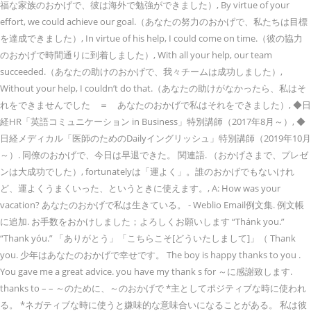
福な家族のおかげで、彼は海外で勉強ができました）, By virtue of your
effort, we could achieve our goal.（あなたの努力のおかげで、私たちは目標
を達成できました）, In virtue of his help, I could come on time.（彼の協力
のおかげで時間通りに到着しました）, With all your help, our team
succeeded.（あなたの助けのおかげで、我々チームは成功しました）,
Without your help, I couldn’t do that.（あなたの助けがなかったら、私はそ
れをできませんでした ＝ あなたのおかげで私はそれをできました）, ◆日
経HR「英語コミュニケーション in Business」特別講師（2017年8月～）, ◆
日経メディカル「医師のためのDailyイングリッシュ」特別講師（2019年10月
～）. 同僚のおかげで、今日は早退できた。 関連語. （おかげさまで、プレゼ
ンは大成功でした）, fortunatelyは「運よく」。誰のおかげでもないけれ
ど、運よくうまくいった、というときに使えます。, A: How was your
vacation? あなたのおかげで私は生きている。 - Weblio Email例文集. 例文帳
に追加. お手数をおかけしました；よろしくお願いします “Thánk you.”
“Thank yóu.” 「ありがとう」「こちらこそ[どういたしまして]」（ Thank
you. 少年はあなたのおかげで幸せです。 The boy is happy thanks to you .
You gave me a great advice. you have my thank s for ～に感謝致します.
thanks to – – ～のために、～のおかげで *主としてポジティブな時に使われ
る。 *ネガティブな時に使うと嫌味的な意味合いになることがある。 私は彼