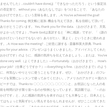
ませんでした）, couldn’t have doneは「できなかっただろう」という仮定法
の否定形で、without you（あなたなしでは）をつけることで、「あなたの
おかげでできた」という意味を表します。, A: You’ve achieved the goal!
Thanks for coming. 例文帳に追加. 機会を与えて頂き、私を信頼して頂いて、
ありがとうございます。 Yes, thank you for the data. （おかげさまで、天気
がよかったですよ）, Thank Godは直訳すると「神に感謝」ですが、「（誰の
おかげというわけでもないが）ありがたい、運よく」というときに使われま
す。, A: How was the meeting? . ご好意に謝する - 斎藤和英大辞典. Thank
you for your advice.（プレゼンはうまくいきました。アドバイスしてくれた
おかげです）のように、感謝の気持ちを伝えてみましょう。, または、You’ve
done very well.（よくできました）―Fortunately.（おかげさまで）、How’s
your job?（仕事どうですか？）―Everything is fine.（おかげさまで）のよう
に、何気ないやりとりに使うこともできます。ぜひ、「おかげさま」のフレ
ーズを実際にレッスンで使ってみてください。, アメリカのアカデミー賞のス
ピーチでは、Thanks to 〇〇〇, 〇〇〇, 〇〇〇〇.と、お世話になった人の名
前を時間の許す限り並べるのが恒例となっています。英語圏では、「～のお
かげです」と、人に感謝の気持ちを表すのはとても大事なこと。日本人とし
てはちょっと気恥ずかしい気もするかもしれませんが、ぜひここに出てきた
フレーズを使って、「あなたのおかげです」と伝えてみましょう。, ライタ