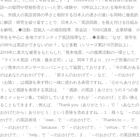
語への疑問や登校拒否といった苦い体験や、10年以上にわたる海外生活か
ら、外国人の英語習得の早さと相対する日本人の遅さの違いを同時に徹底的
に解読・研究を繰り返すことで、日本人へ「英語回路」を植え付ける仕組み
を解明。, ◆活動 - 芸能人 への個別指導、英会話・ TOEIC講座、企業研修、小
学生を中心に 各地でボランティア英語指導など。, ◆著書に「なぜ、留学生
の99％は英語ができないのか？」など多数（シリーズ累計10万部以上）,
2016年に甚大な被害をもたらした「熊本地震」への復興活動の一環として、
『マイスキ英語（代表：藤永丈司）』は、同年７月より、Jリーグ所属のロア
ッソ熊本のスポンサーカンパニーとして協賛しております。, 「今の私がある
のはあなたのおかげです」、「皆さんのおかげで～」など、「～のおかげ
（お陰）」は感謝を表す時に一緒に使われる表現ですね。, 「心からありがと
う」など感謝を表現する英語は、『「感謝」の英語｜ありがとうの３つの基
本とメッセージ集』で紹介していますが、それが「～のおかげ」と言い換え
ることもできます。, 例えば、「Thank you（ありがとう）」で「（あなたの
おかげだから）ありがとう」という意味を含めますね。, １．様々な「～のお
かげで」の英語表現 ・「owe」で「～のおかげで」 ・「Thanks to ～」で
「～のおかげで」 ・「because」で「～のおかげで」 ・「virtue」で「～の
おかげで」 ・「help」で「～のおかげで」 ２．「～のおかげで」の英語例文