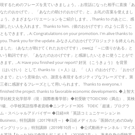
現するためのフレーズを見ていきましょう。, お世話になった相手に直接「あ
なたのおかげで」、「あなたの助けのおかげで」と、お礼の言葉を使えまし
ょう。さまざまなバリエーションをご紹介します。, Thanks to のあとに、感
謝したい人を入れます。Thanks to him.（彼のおかげです）のように言うこ
ともできます。, A: Congratulations on your promotion. I'm alive thanks to
you. Thank you for the update. みなさんのおかげでプロジェクトを終えられ
ました. （あなたが助けてくれたおかげです）, oweは「～に借りがある」と
いう動詞ですが、「あなたのおかげです」と感謝したいときに使うことがで
きます。, A: Have you finished your report? 好況 ｛こうきょう｝ を背景
｛はいけい｝ として. thanks to （＋人）は、「（人）のおかげで」「おかげ
さまで」という意味合いの、謝意を表現するポジティブなフレーズです。第
三者に感謝するフレーズとして用いられます。 Thanks to everyone, I
finished the project. thanks to favorable economic developments. ◆上智大
学比較文化学部卒（現：国際教養学部）◆初受験でTOEIC990（満点）、英検
1級、小学校英語指導者資格◆ニンテンドー3DS TOEIC「超速」プログラ
ム・スペシャルアドバイザー ◆日経HR「英語コミュニケーション in
Business」特別講師（2017年8月～）◆日経メディカル「医師のためのDaily
イングリッシュ」特別講師（2019年10月～） ◆公式動画チャンネル：マイス
キ英語【たった3分で奇跡を起こす！】（2020年2月～）, 著者自身の受験英