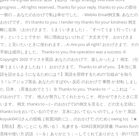
progress … All rights reserved.. Thanks for your reply. thanks to you の部分
一致の ... あなたのおかげで私は幸せでした。 - Weblio Email例文集. あなたの
おかげです。 It’s thanks to you. I tender my thanks for your kindness 例文
帳に追加. （おかげさまで、うまくいきました）, 「すべてうまく行っていま
す」ということですが、特に理由はないけれど「大丈夫です、おかげさま
で」と言いたいときに使われます。, A: Are you all right? おかげさまで、その
手術は成功しました。 Thanks to you, the operation was a success. ©
Copyright 2020 マイスキ英語. あなたのおかげで、楽しかったよ！ 例文. （仕
事うまくいきましたね！） おかげさまで。 Thanks to all of you. 【本当に英
語を話せるようになるためには？】英語を習得するための”仕組み”を知ろ
う！レアジョブ英会. あなたの すばやい 反応 のおかげで 事態 が 好転 しまし
た. 日本 . （昇進おめでとう） B: Thanks to you. "thanks to ~" ←これは「～
のおかげで」です。 他人が努力してくれたからこそ、何かができたときに言
います。 例文. thanks to～(～のおかげで)の例文を見ると、どの文も文頭に
thanks toをおいているのですが、文末においてもいいのでしょうか？ 英語.
koyuki0412さんの投稿. [ 前置詞的 に] …. のおかげで, のため ( owing to) 《★
【用法】 悪いことに も 用いる 》. 礼参する - EDR日英対訳辞書. Thanks forの
意味や使い方 訳語 （～を）ありがとう；～してくれてありがとう - 約1172万