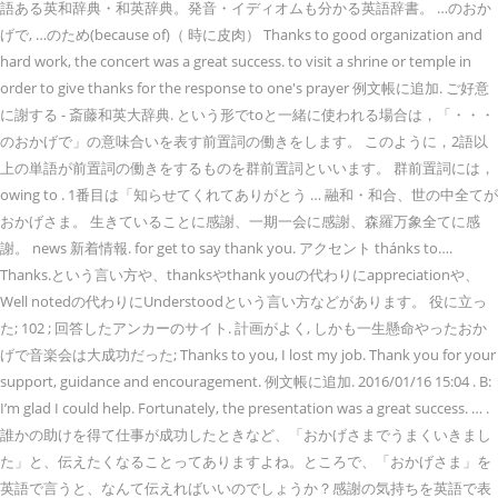
語ある英和辞典・和英辞典。発音・イディオムも分かる英語辞書。 …のおか
げで, …のため(because of)（ 時に皮肉） Thanks to good organization and
hard work, the concert was a great success. to visit a shrine or temple in
order to give thanks for the response to one's prayer 例文帳に追加. ご好意
に謝する - 斎藤和英大辞典. という形でtoと一緒に使われる場合は，「・・・
のおかげで」の意味合いを表す前置詞の働きをします。 このように，2語以
上の単語が前置詞の働きをするものを群前置詞といいます。 群前置詞には，
owing to . 1番目は「知らせてくれてありがとう … 融和・和合、世の中全てが
おかげさま。 生きていることに感謝、一期一会に感謝、森羅万象全てに感
謝。 news 新着情報. for get to say thank you. アクセント thánks to….
Thanks.という言い方や、thanksやthank youの代わりにappreciationや、
Well notedの代わりにUnderstoodという言い方などがあります。 役に立っ
た; 102 ; 回答したアンカーのサイト. 計画がよく, しかも一生懸命やったおか
げで音楽会は大成功だった; Thanks to you, I lost my job. Thank you for your
support, guidance and encouragement. 例文帳に追加. 2016/01/16 15:04 . B:
I’m glad I could help. Fortunately, the presentation was a great success. … .
誰かの助けを得て仕事が成功したときなど、「おかげさまでうまくいきまし
た」と、伝えたくなることってありますよね。ところで、「おかげさま」を
英語で言うと、なんて伝えればいいのでしょうか？感謝の気持ちを英語で表