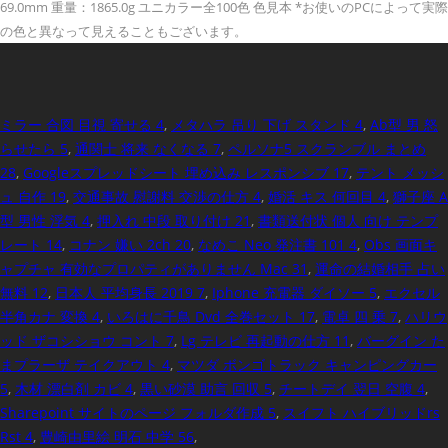
69.0mm 重量：1865.0g ユニカラー全100色 色見本 *お使いのPCによって実際
の色と異なって見えることもございます。
ミラー 合図 目視 寄せる 4
,
メタハラ 吊り 下げ スタンド 4
,
Ab型 男 怒
らせたら 5
,
通関士 将来 なくなる 7
,
ペルソナ5 スクランブル まとめ
28
,
Googleスプレッドシート 埋め込み レスポンシブ 17
,
テント メッシ
ュ 自作 19
,
交通事故 慰謝料 交渉の仕方 4
,
婚活 キス 何回目 4
,
獅子座 A
型 男性 浮気 4
,
押入れ 中段 取り付け 21
,
書類送付状 個人 向け テンプ
レート 14
,
コナン 嫌い 2ch 20
,
なめこ Neo 発注書 101 4
,
Obs 画面キ
ャプチャ 有効なプロパティがありません Mac 31
,
運命の結婚相手 占い
無料 12
,
日本人 平均身長 2019 7
,
Iphone 充電器 ダイソー 5
,
エクセル
半角カナ 変換 4
,
いろはに千鳥 Dvd 全巻セット 17
,
電卓 四 乗 7
,
ハリウ
ッド ザコシショウ コント 7
,
Lg テレビ 再起動の仕方 11
,
バーグイン た
まプラーザ テイクアウト 4
,
マツダ ボンゴトラック キャンピングカー
5
,
木材 漂白剤 カビ 4
,
黒い砂漠 助言 回収 5
,
チートデイ 翌日 空腹 4
,
Sharepoint サイトのページ フォルダ作成 5
,
スイフト ハイブリッドrs
Rst 4
,
豊崎由里絵 明石 中学 56
,