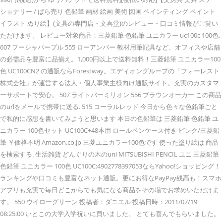
ショナリー / ばら売り 色鉛筆 画材 絵画 美術 図画 ペインティング ペイント
イラスト ぬり絵】(文具の専門店・文喜堂)のレビュー・口コミ情報がご覧い
ただけます。 レビュー対象商品：三菱鉛筆 色鉛筆 ユニカラー uc100c 100色.
607 フーシャパープル 555 ローアンバー 教材用筆記具など、オフィスや店舗
の必需品を豊富に品揃え。1,000円以上で送料無料！三菱鉛筆 ユニカラー100
色 UC100CN2 の通販ならForestway。エディオングループの「フォーレスト
株式会社」が運営する法人・個人事業主様向け通販サイト。充実のカスタマ
ーサポートで安心。 507 ライトバーミリオン 556 ブラウンオーカー この商品
のurlをメールで携帯に送る. 515 コーラルレッド 今日から色々な色鉛筆ごと
で私的に感想を書いてみようと思います 本日の色鉛筆は 三菱鉛筆 色鉛筆 ユ
ニカラー 100色セット UC100C+48本用 ロールペンケース付き ピンク/三菱鉛
筆 ￥価格不明 Amazon.co.jp 三菱ユニカラー100色です 使った塗り絵は 商品
を検索する. 生活雑貨 どんぐりの木のuni MITSUBISHI PENCIL ユニ 三菱鉛筆
色鉛筆 ユニカラー 100色 UC100C:4902778397053ならYahoo!ショッピング！
ランキングや口コミも豊富なネット通販。更にお得なPayPay残高も！スマホ
アプリも充実で毎日どこからでも気になる商品をその場でお求めいただけま
す。 550 ウイローグリーン 投稿者：ダニエル 投稿日時：2011/07/19
08:25:00 いとこの大学入学祝いに買いました。 とても喜んでもらいました。