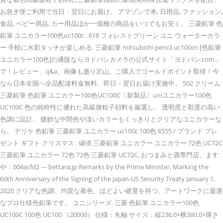
お急ぎ便ご利用で当日・翌日にお届け。 アマゾンで本, 日用品, ファッション,
食品, ベビー用品, カー用品ほか一億種の商品をいつでもお安く。 三菱鉛筆 色
鉛筆 ユニカラー100色uc100c . 618 フォレストグリーン ユニ ウォーターカラ
ー 手軽に水彩タッチが楽しめる. 三菱鉛筆 mitsubishi pencil uc100cn [色鉛筆
ユニカラー100色]の通販ならヨドバシカメラの公式サイト「ヨドバシ.com」
で！レビュー、q&a、画像も盛り沢山。ご購入でゴールドポイント取得！今
なら日本全国へ全品配達料金無料、即日・翌日お届け実施中。 502 クリーム
三菱鉛筆 色鉛筆 ユニカラー100色UC100C〔新製品〕uniユニカラー100色
UC100C 色の純粋性に優れた高級微粒子顔料を厳選し、 透明度と彩度の高い
色調に設計。 微妙な中間色や淡いカラーもくっきりとクリアなユニカラーな
ら、 デリケ 色鉛筆 三菱鉛筆 ユニカラー uc100c 100色 6555 / ブランド プレ
ゼント ギフト クリスマス . 値頃 三菱鉛筆 ユニカラー ユニカラー 72色 UC72C
三菱鉛筆 ユニカラー 72色 72色 三菱鉛筆 UC72C, おつまみと酒専門店。ます
や：004acfd2 --- bettara.jp Remarks by the Prime Minister, Marking the
60th Anniversary of the Signing of the Japan-US Security Treaty January 1,
2020 クリアな色調、均質な着色、ほどよい硬度を持つ、アートワークに最適
なプロ仕様色鉛筆です。 ユニシリーズ. 三菱 色鉛筆 ユニカラー100色
UC100C 100色 UC100 （20000） 仕様：丸軸 サイズ：縦236.0×横380.0×厚さ