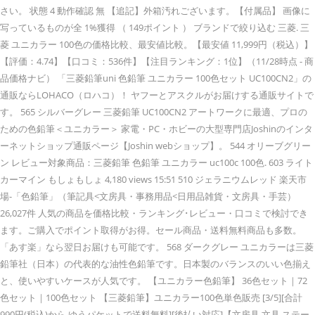
さい。 状態 4 動作確認 無 【追記】外箱汚れございます。【付属品】 画像に
写っているものが全 1%獲得 （ 149ポイント ） ブランドで絞り込む 三菱. 三
菱 ユニカラー 100色の価格比較、最安値比較。【最安値 11,999円（税込）】
【評価：4.74】【口コミ：536件】【注目ランキング：1位】（11/28時点 - 商
品価格ナビ） 「三菱鉛筆uni 色鉛筆 ユニカラー 100色セット UC100CN2」の
通販ならLOHACO（ロハコ）！ ヤフーとアスクルがお届けする通販サイトで
す。 565 シルバーグレー 三菱鉛筆 UC100CN2 アートワークに最適、プロの
ための色鉛筆＜ユニカラー＞ 家電・PC・ホビーの大型専門店Joshinのインタ
ーネットショップ通販ページ【Joshin webショップ】。 544 オリーブグリー
ン レビュー対象商品：三菱鉛筆 色鉛筆 ユニカラー uc100c 100色. 603 ライト
カーマイン もしょもしょ 4,180 views 15:51 510 ジェラニウムレッド 楽天市
場-「色鉛筆」（筆記具<文房具・事務用品<日用品雑貨・文房具・手芸）
26,027件 人気の商品を価格比較・ランキング･レビュー・口コミで検討でき
ます。ご購入でポイント取得がお得。セール商品・送料無料商品も多数。
「あす楽」なら翌日お届けも可能です。 568 ダークグレー ユニカラーは三菱
鉛筆社（日本）の代表的な油性色鉛筆です。日本製のバランスのいい色揃え
と、使いやすいケースが人気です。 【ユニカラー色鉛筆】 36色セット｜72
色セット｜100色セット 【三菱鉛筆】ユニカラー100色単色販売 [3/5][合計
990円(税込)から ゆうパケットで送料無料][後払い対応]【文房具 文具 ステー