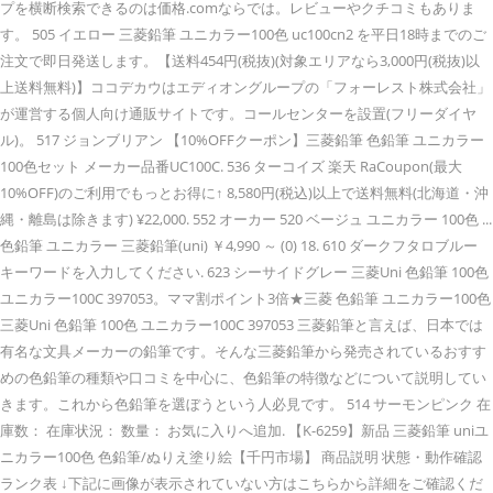
プを横断検索できるのは価格.comならでは。レビューやクチコミもありま
す。 505 イエロー 三菱鉛筆 ユニカラー100色 uc100cn2 を平日18時までのご
注文で即日発送します。【送料454円(税抜)(対象エリアなら3,000円(税抜)以
上送料無料)】ココデカウはエディオングループの「フォーレスト株式会社」
が運営する個人向け通販サイトです。コールセンターを設置(フリーダイヤ
ル)。 517 ジョンブリアン 【10%OFFクーポン】三菱鉛筆 色鉛筆 ユニカラー
100色セット メーカー品番UC100C. 536 ターコイズ 楽天 RaCoupon(最大
10%OFF)のご利用でもっとお得に↑ 8,580円(税込)以上で送料無料(北海道・沖
縄・離島は除きます) ¥22,000. 552 オーカー 520 ベージュ ユニカラー 100色 ...
色鉛筆 ユニカラー 三菱鉛筆(uni) ￥4,990 ～ (0) 18. 610 ダークフタロブルー
キーワードを入力してください. 623 シーサイドグレー 三菱Uni 色鉛筆 100色
ユニカラー100C 397053。ママ割ポイント3倍★三菱 色鉛筆 ユニカラー100色
三菱Uni 色鉛筆 100色 ユニカラー100C 397053 三菱鉛筆と言えば、日本では
有名な文具メーカーの鉛筆です。そんな三菱鉛筆から発売されているおすす
めの色鉛筆の種類や口コミを中心に、色鉛筆の特徴などについて説明してい
きます。これから色鉛筆を選ぼうという人必見です。 514 サーモンピンク 在
庫数： 在庫状況： 数量： お気に入りへ追加. 【K-6259】新品 三菱鉛筆 uniユ
ニカラー100色 色鉛筆/ぬりえ塗り絵【千円市場】 商品説明 状態・動作確認
ランク表 ↓下記に画像が表示されていない方はこちらから詳細をご確認くだ