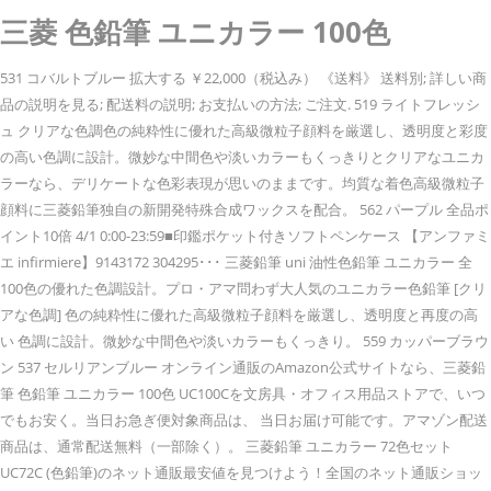
三菱 色鉛筆 ユニカラー 100色
531 コバルトブルー 拡大する ￥22,000（税込み） 《送料》 送料別; 詳しい商
品の説明を見る; 配送料の説明; お支払いの方法; ご注文. 519 ライトフレッシ
ュ クリアな色調色の純粋性に優れた高級微粒子顔料を厳選し、透明度と彩度
の高い色調に設計。微妙な中間色や淡いカラーもくっきりとクリアなユニカ
ラーなら、デリケートな色彩表現が思いのままです。均質な着色高級微粒子
顔料に三菱鉛筆独自の新開発特殊合成ワックスを配合。 562 パープル 全品ポ
イント10倍 4/1 0:00-23:59■印鑑ポケット付きソフトペンケース 【アンファミ
エ infirmiere】9143172 304295･･･ 三菱鉛筆 uni 油性色鉛筆 ユニカラー 全
100色の優れた色調設計。プロ・アマ問わず大人気のユニカラー色鉛筆 [クリ
アな色調] 色の純粋性に優れた高級微粒子顔料を厳選し、透明度と再度の高
い 色調に設計。微妙な中間色や淡いカラーもくっきり。 559 カッパーブラウ
ン 537 セルリアンブルー オンライン通販のAmazon公式サイトなら、三菱鉛
筆 色鉛筆 ユニカラー 100色 UC100Cを文房具・オフィス用品ストアで、いつ
でもお安く。当日お急ぎ便対象商品は、 当日お届け可能です。アマゾン配送
商品は、通常配送無料（一部除く）。 三菱鉛筆 ユニカラー 72色セット
UC72C (色鉛筆)のネット通販最安値を見つけよう！全国のネット通販ショッ