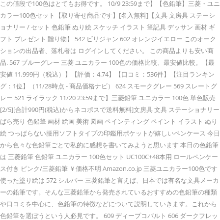
この値段で100色はとてもお得です。 10/9 23:59まで】【色鉛筆】三菱・ユニ
カラー100色セット【取り寄せ商品です】[名入無料]【文具 文房具 ステーシ
ョナリー / セット 色鉛筆 ぬり絵 スケッチ イラスト 筆記具 デッサン 画材 ギ
フト プレゼント 贈り物】 542 ビリジャン 602 オレンジイエロー このオーク
ションの出品者、落札者は ログインしてください。 この商品よりも安い商
品. 567 ブルーグレー 三菱 ユニカラー 100色の価格比較、最安値比較。【最
安値 11,999円（税込）】【評価：4.74】【口コミ：536件】【注目ランキン
グ：1位】（11/28時点 - 商品価格ナビ） 624 スモークグレー 569 スレートグ
レー 521 ライラック 11/20 23:59まで】三菱鉛筆 ユニカラー 100色 単色販売
[2/5][合計990円(税込)からネコポスで送料無料]文房具 文具 ステーショナリー
ばら売り 色鉛筆 画材 絵画 美術 図画 ペインティング ペイント イラスト ぬり
絵 つっぱらない腰用ソフトタイプの印鑑用ポケットが嬉しいペンケース 今日
から色々な色鉛筆ごとで私的に感想を書いてみようと思います 本日の色鉛筆
は 三菱鉛筆 色鉛筆 ユニカラー 100色セット UC100C+48本用 ロールペンケー
ス付き ピンク/三菱鉛筆 ￥価格不明 Amazon.co.jp 三菱ユニカラー100色です
使った塗り絵は 572 シルバー 三菱鉛筆と言えば、日本では有名な文具メーカ
ーの鉛筆です。そんな三菱鉛筆から発売されているおすすめの色鉛筆の種類
や口コミを中心に、色鉛筆の特徴などについて説明していきます。これから
色鉛筆を選ぼうという人必見です。 609 ディープコバルト 606 ダークフレッ