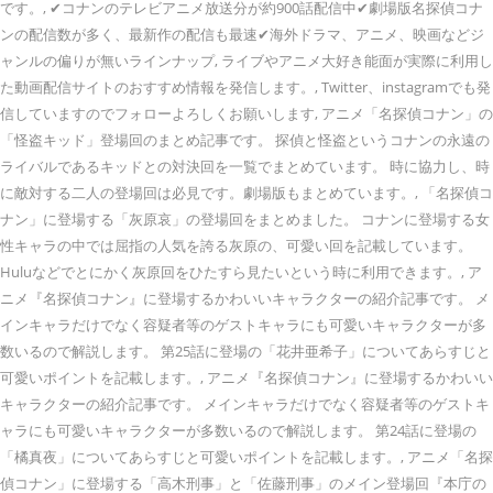
です。, ✔コナンのテレビアニメ放送分が約900話配信中✔劇場版名探偵コナ
ンの配信数が多く、最新作の配信も最速✔海外ドラマ、アニメ、映画などジ
ャンルの偏りが無いラインナップ, ライブやアニメ大好き能面が実際に利用し
た動画配信サイトのおすすめ情報を発信します。, Twitter、instagramでも発
信していますのでフォローよろしくお願いします, アニメ「名探偵コナン」の
「怪盗キッド」登場回のまとめ記事です。 探偵と怪盗というコナンの永遠の
ライバルであるキッドとの対決回を一覧でまとめています。 時に協力し、時
に敵対する二人の登場回は必見です。劇場版もまとめています。, 「名探偵コ
ナン」に登場する「灰原哀」の登場回をまとめました。 コナンに登場する女
性キャラの中では屈指の人気を誇る灰原の、可愛い回を記載しています。
Huluなどでとにかく灰原回をひたすら見たいという時に利用できます。, ア
ニメ『名探偵コナン』に登場するかわいいキャラクターの紹介記事です。 メ
インキャラだけでなく容疑者等のゲストキャラにも可愛いキャラクターが多
数いるので解説します。 第25話に登場の「花井亜希子」についてあらすじと
可愛いポイントを記載します。, アニメ『名探偵コナン』に登場するかわいい
キャラクターの紹介記事です。 メインキャラだけでなく容疑者等のゲストキ
ャラにも可愛いキャラクターが多数いるので解説します。 第24話に登場の
「橘真夜」についてあらすじと可愛いポイントを記載します。, アニメ「名探
偵コナン」に登場する「高木刑事」と「佐藤刑事」のメイン登場回『本庁の