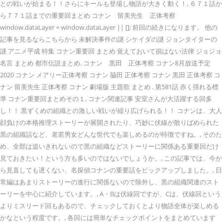
との戦いが始まる！！さらにキールも登場し物語が大きく動く！, ６７１話か
ら７７１話までの重要回まとめ コナン 留美先生 正体考察
window.dataLayer = window.dataLayer || []; 前回の続きになります。 他の
記事を見るならこちらから 未解決事件の謎 シケイダの謎 ジョンタイターの
謎 アニメ平成 特集 コナン重要回 まとめ 覚えておいて損はない法律 ジョジョ
名言 まとめ 都市伝説まとめ. コナン 黒田 正体考察 コナン8月放送予定
2020 コナン メアリー正体考察 コナン 脇田 正体考察 コナン 黒田 正体考察 コ
ナン 留美先生 正体考察 コナン 劇場版 主題歌 まとめ . 第581話 赤く揺れる標
準 コナン重要回まとめその１, コナン関連記事 安室さんが大活躍する回多
し！！ 黒ずくめの組織との激しい戦いが繰り広げられる！！ コナンは、大人
顔負けの本格推理ストーリーが展開されたり、巧妙に伏線が散りばめられた
黒の組織話など、老若男女どんな世代でも楽しめるのが特徴ですね。, そのた
め、全部は追いきれないので黒の組織などストーリーに関係ある重要回だけ
見ておきたい！という方も多いのではないでしょうか。, この記事では、今か
ら見直しても遅くない、名探偵コナンの重要話をピックアップしました。, 日
常編はあまりストーリーの進行に関係ないので除外し、黒の組織関連のスト
ーリーを中心に紹介しています。, A・Bは伏線回ですが、Cは、伏線回という
よりミスリード回もあるので、チェックしておくとより物語全体が楽しめる
かなという程度です。, 各回には簡単なチェックポイントをまとめています