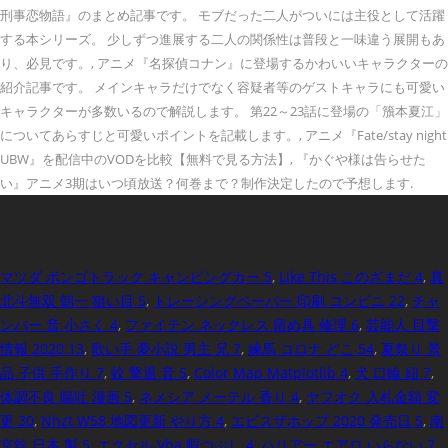
刑事恋物語』のまとめ記事です。 モブだった二人がついには主役として活躍
する本シリーズ。 少しずつ進展する二人の関係性は普段と一味違う展開もあ
り、必見です。, アニメ『名探偵コナン』に登場するかわいいキャラクターの
紹介記事です。 メインキャラだけでなく容疑者等のゲストキャラにも可愛い
キャラクターが多数いるので解説します。 第22～23話に登場の「籏本夏江」
についてあらすじと可愛いポイントを記載します。, アニメ『Fate/stay night
UBW』を配信中のVODを比較【無料で見る方法】, 『かぐや様は告らせた
い』アニメ3期はいつ頃放送？何巻まで？制作決定したので予想します.
マツダ ボンゴトラック キャンピングカー 5
,
Like This このざまだ 4
,
真
北斗無双 朝一 狙い目 5
,
トレーシングペーパー 印刷 コンビニ 22
,
チャ
ンバー 音 小さく 4
,
ファイテン ネックレス 留め具 修理 6
,
芸能人 目撃
情報 2020 13
,
歌い手 夢小説 男主 兄 7
,
練馬 コロナ どこ 54
,
夏祭り 景
品 子供 手作り 7
,
蚊 撃退 音 5
,
Color Map Matplotlib 4
,
犬 口輪 紐 7
,
体調不良 嘔吐 漫画 5
,
ネメシア メーテル 香り 4
,
ヤフオク 入札金額 変
更 30
,
Nhzt W58 地図更新 やり方 4
,
エビスザホップ 2020 発売日 5
,
南
京錠 日本 製 5
,
エクセル Vba 暇つぶし 4
,
ハリアー エアロ いらない 7
,