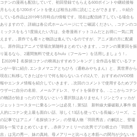
コナンの漫画も配信していて、初回登録でもらえる600ポイントや継続後毎
月もらえる1200ポイントを使えば相当お得に読むことができます。, ※紹介
している作品は2019年5月時点の情報です。現在は配信終了している場合も
ありますので、詳細は各公式ホームページにてご確認ください。, コナンのコ
ミックスをもう1度揃えたい方は、全巻漫画ドットコムだとお得に一気に買
えます。, 原作でも着々と物語は進んでいるのですが、アニメ派の方に配慮
し、原作回はアニメで登場次第随時まとめていきます。, コナンの重要回を振
り返るなら、2週間無料で使えるhulu（フールー）を活用しましょう！,
【2020年】名探偵コナンの映画おすすめランキング｜全作品を観ているファ
ンが一挙に紹介, エンタメマニアとちひろ（通称みやちまん）と、異世界から
現在に転移してきたばかりで何も知らないユイの2人で、おすすめのVOD情
報やエンタメ情報を紹介していきます。, 次回のコメントで使用するためブラ
ウザーに自分の名前、メールアドレス、サイトを保存する。. ここからコナン
の物語が始まったので見ないという選択肢はありません！ジンとウォッカが
ジェットコースターに乗るシーンは必見！, 第5話 新幹線大爆破殺人事件 個
人的にコナン史上最も面白い話、珍しく13話も使っている長編シリーズ。 こ
の記事ではアニメ「名探偵コナン」の登場人物「羽田秀吉」の解説と、登場
回を一覧でまとめています。, 赤井ファミリーの次男でプロ棋士の「羽田秀
吉」は兄の秀一、妹の真純、母メアリーと比べると本筋への関与が少ないキ