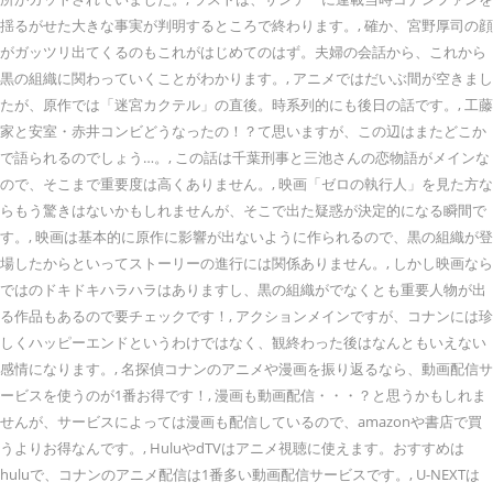
揺るがせた大きな事実が判明するところで終わります。, 確か、宮野厚司の顔
がガッツリ出てくるのもこれがはじめてのはず。夫婦の会話から、これから
黒の組織に関わっていくことがわかります。, アニメではだいぶ間が空きまし
たが、原作では「迷宮カクテル」の直後。時系列的にも後日の話です。, 工藤
家と安室・赤井コンビどうなったの！？て思いますが、この辺はまたどこか
で語られるのでしょう…。, この話は千葉刑事と三池さんの恋物語がメインな
ので、そこまで重要度は高くありません。, 映画「ゼロの執行人」を見た方な
らもう驚きはないかもしれませんが、そこで出た疑惑が決定的になる瞬間で
す。, 映画は基本的に原作に影響が出ないように作られるので、黒の組織が登
場したからといってストーリーの進行には関係ありません。, しかし映画なら
ではのドキドキハラハラはありますし、黒の組織がでなくとも重要人物が出
る作品もあるので要チェックです！, アクションメインですが、コナンには珍
しくハッピーエンドというわけではなく、観終わった後はなんともいえない
感情になります。, 名探偵コナンのアニメや漫画を振り返るなら、動画配信サ
ービスを使うのが1番お得です！, 漫画も動画配信・・・？と思うかもしれま
せんが、サービスによっては漫画も配信しているので、amazonや書店で買
うよりお得なんです。, HuluやdTVはアニメ視聴に使えます。おすすめは
huluで、コナンのアニメ配信は1番多い動画配信サービスです。, U-NEXTは