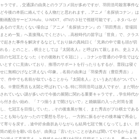
ャラです。, 交通課の由美とのラブコメ回が多めですが、羽田浩司殺害事件な
ど今後の本筋に絡んでくる人物だと思われます。, アニメ「名探偵コナン」は
動画配信サービスHulu、U-NEXT、dTVの３社で視聴可能です。, ネタバレが
あるので見たくない場合は「アニメ『名探偵コナン』の「羽田秀吉」登場回
まとめ一覧」へ直接飛んでください。, 高校時代の苗字は「世良」で、クラス
で起きた事件を解決するなどしており妹の真純曰く「兄弟の中で最も頭が切
れる」とのこと。, 棋士としては『太閤名人』と呼ばれて親しまれ、史上２人
目の七冠王となった（その後敗れて６冠に）。, コナンが普通の小学生ではな
いとすぐに見抜いており、推理のサポートを行ったりもするが、普段は寝ぐ
せに無精ひげなど冴えない印象。, 名前の由来は「羽柴秀吉（豊臣秀吉）」
で、作中でも名前が似ていることから『太閤名人』というあだ名がついてい
る。※豊臣秀吉も太閤と呼ばれている, 特に羽田浩司は故人ですが、まだ明か
されていない謎が多いので今後の展開に関わる重要キャラです。, 学生時代か
ら付き合い始め、「７つ揃うまで開けないで」と婚姻届の入った封筒を渡
し、七冠王を目指していた。, その後進展が無く、また秀吉がプロ棋士である
ことも知らなかったので愛想を尽かし、一方的に振るがその後本編で再会し
て寄りを戻す。, 途中紆余曲折ありながらも結局七冠で無くなってしまい、封
筒の処分を願い出るが、由美は「言いたいことがあれば聞いてやるからまた
7つ揃えて直接言え」と発破をかけ再び七冠を目指すことになる。, 秀一と違