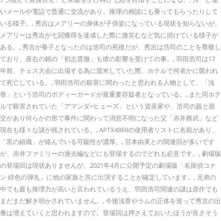
いメールや電話で普通に交流があり、推理の相談にも乗ってもらったりして
いる様子。, 秀吉はメアリーの身体が子供姿になっている現状を知らないが、
メアリーは秀吉が七冠獲得を達成した際に微笑むなど気に掛けている様子が
ある。, 秀吉が養子となったのは浩司の死後だが、秀吉は浩司のことを尊敬し
ており、座右の銘の「初志貫徹」も彼の影響を受けての事。, 羽田浩司は17
年前、チェス大会に出場する為に渡米していた際、ホテルで何者かに襲われ
て死亡している。, 羽田浩司の殺害に関わったと思われる人物として、「浅
香」という浩司のボディーガードが最重要容疑者となっている。, また同ホテ
ルで殺害されていた「アマンダ=ヒューズ」という資産家や、浩司の親と親
交があり何らかの形で事件に関わって消息不明になった父「赤井務武」など
現在も様々な謎が残されている。, APTX4869の使用者リストに名前があり、
「黒の組織」が絡んでいる可能性が濃厚。, 宮本由美との関連回が多いです
が、赤井ファミリーの過去編などにも登場するのでどれも必見です。, 劇場版
の登場回は現状ありませんが、2021年4月に公開予定の劇場版「名探偵コナ
ン 緋色の弾丸」に他の家族と共に出演することが確定しています。, 兄弟の
中でも最も推理力が高いと言われているうえ、羽田浩司関連の謎は原作でも
まだまだ解き明かされていません。, 今後浅香やラムの正体を巡って秀吉の出
番は増えていくと思われますので、登場回は押さえておいたほうが良さそう