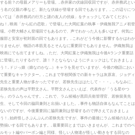
する前？の母親メアリーも登場。, 赤井家の伏線回収回ですが、赤井務武とい
う名の父親の事など、新たな伏線が登場する回でもあります。, この辺りにつ
いては「赤井務武の行方と謎の友人の伏線」をチェックしてみてください
ね！, 映画「から紅の恋歌」で登場した大岡紅葉の執事・伊織無我アニメ初登
場。小野大輔さん登場回でもあるので、声でわかった人も多いはず。何気に
服部と安室が初対面の回でもあります。, これがどう今後に影響するかはわか
りませんが、物語の本筋見るとそんなに重要回でもありません。伊織無我は
映画にでも出てますしね。, ただ、大岡紅葉と伊織無我は今後Aランク重要話
に登場したりするので、誰！？とならないようにチェックはしておきましょ
う！, ドジっ娘（娘なのかな…）キャラを見せていますが、今後の物語におい
て重要なキャラクター。, これまで学校関係での新キャラは灰原哀、ジョディ
先生と重要人物が多かったですが、若狭先生ははたして・・・。, ちなみに、
若狭先生の声は平野文さん。平野文さんといえば、代表作が「うる星やつ
ら」のラムちゃんです。, これで、ラム候補が黒田兵衛管理官、若狭留美先
生、そして今回の脇田兼則と出揃いました。, 事件も物語自体もなんてことは
ないのですが、今後重要回に脇田兼則は登場するので押さえておきましょ
う！, 始終怪しさぷんぷんの若狭先生ですが、事件の最後にラム候補の3人が
勢揃いする回でもあります。, 最重要回とまではいきませんが、これまでのベ
ルモット編やバーボン編と同様、怪しい人物達が怪しい動きをする回なの