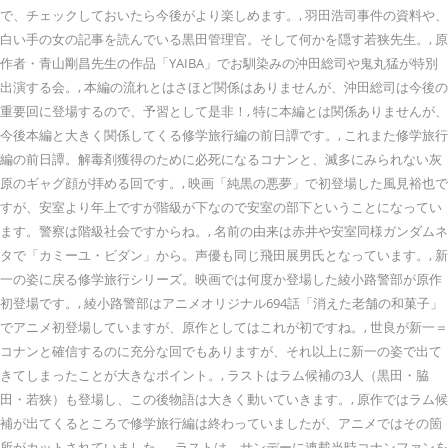
で、チェックしておいたら今後がより楽しめます。, 羽田浩司事件の資料や、
白い手の女の記事を読んでいる黒田管理官。そして何かを隠す若狭先生。, 原
作者・青山剛昌先生の作品「YAIBA」でお馴染みの沖田総司や鬼丸猛が特別
出演する会。, 本編の流れとはさほど関係はありませんが、沖田総司は今後の
重要回に登場するので、予習として是非！, 特に本編とは関係ありませんが、
今後本編と大きく関係してくる修学旅行編の前日譚です。, これまた修学旅行
編の前日譚。解毒剤獲得のために必死になるコナンと、滅多にみられない灰
原のギャグ顔が拝める回です。, 映画「純黒の悪夢」で初登場した風見裕也で
すが、安室より年上ですが階級が下なので安室の部下ということになってい
ます。警察は階級社会ですからね。, 名前の由来は赤井や安室同様ガンダムネ
タで「カミーユ・ビダン」から。声優も同じ飛田展男氏となっています。, 新
一の姿に戻る修学旅行シリーズ。映画では何度か登場した綾小路警部が原作
初登場です。, 綾小路警部はアニメオリジナル694話「消えた老舗の和菓子」
でアニメ初登場していますが、原作としてはこれが初ですね。, 世良が新一＝
コナンと確信するのに充分な回でもありますが、それ以上に新一の姿で出て
きてしまったことが大きなポイント。, ラストはラム候補の3人（黒田・脇
田・若狭）も登場し、この後物語は大きく動いていきます。, 原作ではラム候
補が出てくるところで修学旅行編は終わっていましたが、アニメではその箇
所がカットされていました。, ラストは、サンデーに連載当時コナンファンを