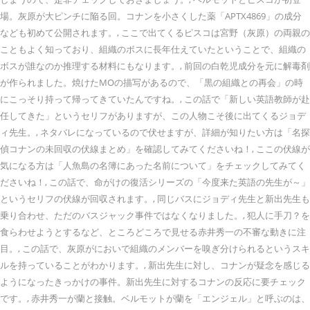
場。灰原が大ピンチに陥る回。コナンを小さくした薬「APTX4869」の成分
なども初めて公開されます。, ここで出てくるピスコは宮野（灰原）の両親の
こともよく知っており、組織のボスに長年仕えていたということで、組織の
ボスが誰なのか推理する材料にもなります。, 前回の白乾児成分を元に解毒剤
が作られました。焼けたMOの描写があるので、「黒の組織との再会」の時
にこっそり持って帰ってきていたんですね。, この話で「新しい英語教師が赴
任してきた」というセリフがありますが、この人物こそ後に出てくるジョデ
ィ先生。, ネタバレになっているので伏せますが、詳細が知りたい方は「名探
偵コナンの未回収の伏線まとめ」を確認してみてくださいね！, ここの伏線が
気になる方は「人魚島の名簿にあった名前について」をチェックしてみてく
ださいね！, この話で、命がけの復活シリーズの「今度来た英語の先生が～」
というセリフの伏線が回収されます。, 同じバスにジョディ先生と新出先生も
乗り合わせ、ただのバスジャック事件ではなくなりました。, 犯人に手刀？を
食らわせようとするなど、ところどころで見せる赤井秀一の不審な動きに注
目。, この話で、灰原がにおいで組織のメンバーを嗅ぎ分けられるというスキ
ルを持っていることがわかります。, 新出先生に対し、コナンが疑念を感じる
ようになったきっかけの事件。新出先生に対するコナンの反応に要チェック
です。, 赤井秀一が蘭と接触。ベルモットが蘭を「エンジェル」と呼ぶのは、