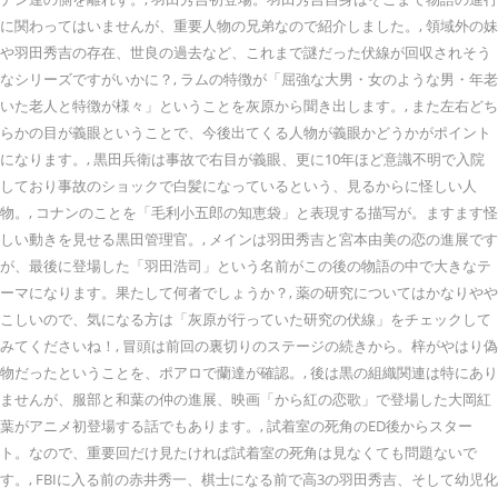
に関わってはいませんが、重要人物の兄弟なので紹介しました。, 領域外の妹
や羽田秀吉の存在、世良の過去など、これまで謎だった伏線が回収されそう
なシリーズですがいかに？, ラムの特徴が「屈強な大男・女のような男・年老
いた老人と特徴が様々」ということを灰原から聞き出します。, また左右どち
らかの目が義眼ということで、今後出てくる人物が義眼かどうかがポイント
になります。, 黒田兵衛は事故で右目が義眼、更に10年ほど意識不明で入院
しており事故のショックで白髪になっているという、見るからに怪しい人
物。, コナンのことを「毛利小五郎の知恵袋」と表現する描写が。ますます怪
しい動きを見せる黒田管理官。, メインは羽田秀吉と宮本由美の恋の進展です
が、最後に登場した「羽田浩司」という名前がこの後の物語の中で大きなテ
ーマになります。果たして何者でしょうか？, 薬の研究についてはかなりやや
こしいので、気になる方は「灰原が行っていた研究の伏線」をチェックして
みてくださいね！, 冒頭は前回の裏切りのステージの続きから。梓がやはり偽
物だったということを、ポアロで蘭達が確認。, 後は黒の組織関連は特にあり
ませんが、服部と和葉の仲の進展、映画「から紅の恋歌」で登場した大岡紅
葉がアニメ初登場する話でもあります。, 試着室の死角のED後からスター
ト。なので、重要回だけ見たければ試着室の死角は見なくても問題ないで
す。, FBIに入る前の赤井秀一、棋士になる前で高3の羽田秀吉、そして幼児化