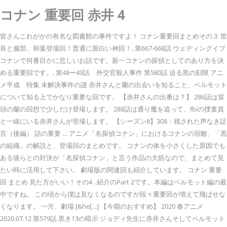
コナン 重要回 赤井 4
皆さんこれがかの有名な図書館の事件ですよ！ コナン重要回まとめその３ 世
良と服部、和葉登場回！普通に面白い神回！, 第667-668話 ウェディングイブ
コナンで何番目かに悲しいお話です。新一コナンの探偵としてのあり方を決
める重要回です。, 第48ー49話 外交官殺人事件 第580話 迫る黒の刻限 アニ
メ平成 特集 未解決事件の謎 赤井さんと蘭の出会いを知ること、ベルモット
について知る上でかなり重要な回です。 【赤井さんの出番は？】 286話は冒
頭の蘭の回想で少しだけ登場します。 288話は通り魔を追って、fbiの捜査員
と一緒にいる赤井さんが登場します。 【シーズン8】308：残された声なき証
言（後編） 話の重要 … アニメ「名探偵コナン」におけるコナンの宿敵、「黒
の組織」の解説と、登場回のまとめです。 コナンの体を小さくした原因でも
ある彼らとの対決が「名探偵コナン」と言う作品の大筋なので、まとめて見
たい時に活用して下さい。 劇場版の関連回も紹介しています。 コナン 重要
回 まとめ 見た方がいい！その4 . 紹介のPart 2です。本編はベルモット編の最
中ですね。 この頃から僕は見なくなるのですが段々重要回が増えて飛ばせな
くなります。 一方、劇場 [&he[…] 【今期のおすすめ】 2020 春アニメ
2020.07.12 第579話 黒き13の暗示 ジョディ先生に赤井さんそしてベルモット