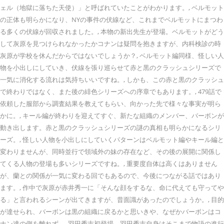
ェル（地獄に落ちた天使）」と呼ばれていたことがわかります。, ベルモット
の正体も明らかになり、NYの事件の伏線など、これまでベルモットにまつわ
る多くの伏線が回収されました。, 本物の新出先生が登場。ベルモットがどう
して灰原を見つけられなかったかコナンは疑問を抱きますが、内科検診の時
灰原が学校を休んだからではないでしょうか？, ベルモット編同様、怪しい人
物を小出しにしていき、伏線を張り巡らせて赤と黒のクラッシュシリーズで
一気に消化する流れは気持ちいいですね。, しかも、この赤と黒のクラッシュ
で終わりではなく、また後の緋色シリーズへの序章でもあります。, 479話で
依頼した服部から調査結果を教えてもらい、向かった先で様々な事実が明ら
かに。, キール編が終わりを迎えてすぐ、新たな組織のメンバー、バーボンが
動き出します。赤と黒のクラッシュシリーズの謎の真相も明らかになるシリ
ーズ。, 怪しい人物を小出しにしていくパターンはベルモット編やキール編と
変わりませんが、同時並行で領域外の妹の存在など、その後の展開に関係し
てくる人物の登場も多いシリーズですね。, 重要度自体は高くはありません
が、蘭との関係が一気に変わる回でもあるので、今後につながる話ではあり
ます。, 作中で灰原が赤井秀一に「そんな顔をするな、命に代えても守ってや
る」と言われるシーンが出てきますが、昔面識があったのでしょうか。, 目的
が達せられ、バーボンは黒の組織に戻るかと思いきや、なぜかバーボンはコ
ナン達の側を離れず。, 羽田秀吉初登場。羽田秀吉自身はそこまで物語の進行