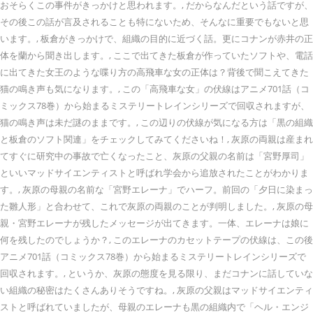
おそらくこの事件がきっかけと思われます。, だからなんだという話ですが、
その後この話が言及されることも特にないため、そんなに重要でもないと思
います。, 板倉がきっかけで、組織の目的に近づく話。更にコナンが赤井の正
体を蘭から聞き出します。, ここで出てきた板倉が作っていたソフトや、電話
に出てきた女王のような喋り方の高飛車な女の正体は？背後で聞こえてきた
猫の鳴き声も気になります。, この「高飛車な女」の伏線はアニメ701話（コ
ミックス78巻）から始まるミステリートレインシリーズで回収されますが、
猫の鳴き声は未だ謎のままです。, この辺りの伏線が気になる方は「黒の組織
と板倉のソフト関連」をチェックしてみてくださいね！, 灰原の両親は産まれ
てすぐに研究中の事故で亡くなったこと、灰原の父親の名前は「宮野厚司」
といいマッドサイエンティストと呼ばれ学会から追放されたことがわかりま
す。, 灰原の母親の名前な「宮野エレーナ」でハーフ。前回の「夕日に染まっ
た雛人形」と合わせて、これで灰原の両親のことが判明しました。, 灰原の母
親・宮野エレーナが残したメッセージが出てきます。一体、エレーナは娘に
何を残したのでしょうか？, このエレーナのカセットテープの伏線は、この後
アニメ701話（コミックス78巻）から始まるミステリートレインシリーズで
回収されます。, というか、灰原の態度を見る限り、まだコナンに話していな
い組織の秘密はたくさんありそうですね。, 灰原の父親はマッドサイエンティ
ストと呼ばれていましたが、母親のエレーナも黒の組織内で「ヘル・エンジ