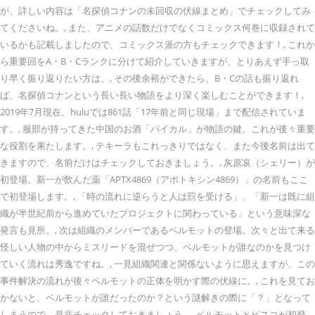
が、詳しい内容は「名探偵コナンの未回収の伏線まとめ」でチェックしてみ
てくださいね。, また、アニメの話数だけでなくコミックス何巻に収録されて
いるかも記載しましたので、コミックス派の方もチェックできます！, これか
ら重要回をA・B・Cランクに分けて紹介していきますが、とりあえず手っ取
り早く振り返りたい方は、, その後余裕ができたら、B・Cの話も振り返れ
ば、名探偵コナンという長い長い物語をより深く楽しむことができます！,
2019年7月現在、huluでは861話「17年前と同じ現場」まで配信されていま
す。, 服部が持ってきた中国のお酒「パイカル」が物語の鍵。これが後々重要
な役割を果たします。, テキーラもこれっきりではなく、また今後名前は出て
きますので、名前だけはチェックしておきましょう。, 灰原哀（シェリー）が
初登場。新一が飲んだ薬「APTX4869（アポトキシン4869）」の名前もここ
で初登場します。, 「時の流れに逆らうと人は罰を受ける」、「新一は既に組
織が半世紀前から進めていたプロジェクトに関わっている」という意味深な
発言も見所。, 次は組織のメンバーであるベルモットの登場。次々と出て来る
怪しい人物の中からミスリードを混ぜつつ、ベルモットが誰なのかを見つけ
ていく流れは秀逸ですね。, 一見組織関連と関係ないように思えますが、この
事件解決の流れが後々ベルモットの正体を明かす際の伏線に。, これを見てお
かないと、ベルモットが誰だったのか？という謎解きの際に「？」となって
しまうので、是非チェックしておきましょう。, ベルモットとピスコが初登