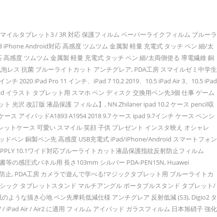
SB充電式 5分間自動オフ 12時間稼動, iPad専用ペン iPadペン タッチペン iPad ペンシル デジタルペン スタイラスペン 2018年以降iPad対応 iPad ペンシル アイパッドペン 極細POM製ペン先 ipadタッチペン 誤タッチ防止 高感度 USB充電式 ipad pencil アイパッド ペン 替えペン先3pcs付け 2020進化版, タッチペン ipad ペン スタイラスペン ipad 極細 iPad/iPhone/Android対応 両側 導電繊維 銅製ペン先 アイパッド ペン スマートフォン 高感度 軽量 USB充電式 交換不要, 14インチ 16:9用 ブルーライトカットフィルム 貼り付け失敗無料交換 液晶保護フィルム 指紋防止 気泡レス 抗菌 ブルーライトカット 光沢仕様, 【在庫一掃】タッチペン デジタルペンシル タブレット スタイラスペン （第2世代） 極細 高感度 2018年以降iPad対応 タッチペン mpio iPad Air 3/iPad mini 5/iPad 6/7/iPad Pro 3など (第2世代(ホワイト)), スタイラスペン MEKO（第2世代）タッチペン スマホ iPhone iPad スタイラスペン Android スマートフォン タブレット用 ペン ディスク＋導電繊維（2in1）ペン先 ローズゴールド, タッチペン スタイラスペン iPhone/iPad/Android スマホ タブレット対応 極細 高感度 絵描き 文字入力 ツムツム USB充電式 誤操作防止グローブ付き 12時間稼動 (ホワイト), Abida タッチペン 極細 iPad iPhone 用 スタイラスペン タブレット スマートフォン USB充電式 12時間稼動 120時間超長スタンバイ 日本製優れたペン先 軽量 イラスト ツムツム専用 タッチペン（ブラック）, メディアカバーマーケット 【専用】スマイルゼミ小学生 機種用【強化 ガラスフィルム 同等の硬度9H ブルーライトカット 光沢 改訂版 液晶保護 フィルム】, NIDOO 10-10.1インチ ラップトップスリーブ 撥水 タブレットケース 10.2" iPad / 9.7インチ / 11 インチ iPad Pro 2020 / 10.5" iPad Air / 10" Microsoft Surface Go / 10.1" Lenovo Ideapad D330 ノートブック用 (ダークグレー), IVSO Huawei MediaPad T5 10 タブレット ケース 新型 カバー NEWモデル スタンド機能付き 保護ケース 三つ折 薄型 超軽量 全面保護型 NEW Huawei MediaPad T5 10 ケース ブラック, LOE スマイルゼミ 保護フィルム ブルーライト カット 対応 ペーパーライクフィルム (スマイルタブレット 3), Amazonベーシック タブレットスタンド マルチアングル ポータブルスタンド タブレット/キンドル/スマートフォン用 ブラック, 【失敗時無料交換】スマイルゼミ スマイルタブレット3 用 ペーパーライク ブルーライト カット付き 保護フィルム 紙のような描き心地 ペン先摩耗低減仕様 アンチグレア 反射低減 (S3), MEKO iPadタッチペン タブレット スマートフォン スタイラスペン iPhone android ツムツム 導電繊維 マイクロニット6mm 3本＋交換ペン先3個＋ストラップ付き（ブルー/ブラック/シルバー） (6MMペン先), タブレット 7インチ、子供用タブレット、タブレット Android 10.0 OS、クアッドコアCPU 16GBストレージ Wi-Fiモデル 1024*600 IPSディスプレイ Bluetooth FM機能搭載 日本語仕様書付き, OAproda iPad 9.7 / Air2 / Air/iPad Pro 9.7(2017/2018) 用 ガラスフィルム 日本旭硝子社素材 9H強化ガラス 液晶保護フィルム 指紋防止 飛散防止【気泡なし素人でも簡単貼付け さらさら操作体験優れる 高透過率で 画面に酔う 2.5Dラウンド設計で高級感漂う】, 2枚入り Huawei 10.1インチ MediaPad T5 10 タブレット用ガラスフィルム MediaPad T5 10.1インチ保護フィルム 目の疲れ軽減 3D Touch対応 硬度9H 気泡ゼロ 高透過率 指紋防止, iPad専用ペン タッチペン デジタルペン （第2世代） CiSiRUN iPad ペンシル スタイラスペン ipad 6/ ipad mini 5/ ipad air 3/ ipad pro/ipad pro 3 など 2018年以降iPad対応 アイパッドペン 極細 高感度 ツムツム USB充電式 5分間自動オフ 20時間稼動, dtab Compact d-02K ブルーライトカット ガラスフィルム 【貼付け失敗でも交換可能】 硬度9H 高透過 指紋防止 気泡防止 強化ガラス 液晶保護フィルム 【 BELLEMOND(ベルモンド)】 d-02K GBL G104, タッチペン iPad、高感度静電式ペン、磁気キャップ極細 スタイラスペン Pencil Apple/iPhone/iPad pro/Mini/Air/Android/Microsoft/Surface/Tabletとその他タッチパネル携帯対応 (白), 折り畳み式 タブレット スタンド ホルダー 角度調整可能, Lomicall stand : 卓上縦置きスタンド, タブレット置き台, デスク台, 立てる, 設置, aluminium, タブレット対応(4~13''), 2020 ミニ エア プロ12.9インチ, 2020 mini, Air 1 2 3 4 第四世代, Pro 9.7 10.2 10.5 11 12.9, S7 S8 Note 6, Huawei MediaPad ABS樹脂製 軽量 コンパクト 持ち運びやすい-白, Sukix のぞき見防止 JUSTSYSTEMS スマイルタブレット2 9.7インチ スマイルゼミ小学生コース スマイルタブレット 2 プライバシー保護 反射防止 日本製素材 4H フィルム 保護フィルム 気泡無し 液晶保護 フィルム プロテクター 保護 フィルム（非 ガラスフィルム 強化ガラス ガラス ） 覗き見 防止 のぞき見 覗き見防止, Super'Z 新型iPadケース スマートカバー アイパッドケース タブレットカバー オートスリープ機能 スタンド付き ダイアリー 手帳型 フェイクレザー 耐衝撃 ブックデザイン 刺繍 ししゅう スマイル 笑顔 smile ニコちゃん マーク ニコニコ キャラクター かわいい おしゃれ ビジュアル ピンク 2018第六世代 2017第五世代 iPad2018 第6世代 iPad2017 第5世代 9.7インチ （モデル番号：A1822,A1823,A1893,A1954）, エレコム タッチペン 超高感度タイプ ゲーミングスタイラス [ iPhone iPad android で使える] ホワイト P-TPCNWH, MS factory スマイルゼミ スマイルタブレット3 タブレット 保護フィルム ペーパーライク スマイル タブレット3 フィルム アンチグレア 紙のような書き心地 シート 非光沢 マット 日本製 fiel.D MXPF-smile-tab3-PL, KIMZY タッチペン 極細 デジタルペンシル iPhone、iPad、Android タブレットPC対応 予備の先端1個 高級感 軽量 スタイラスペン, MS factory スマイルゼミ スマイルタブレット3 タブレット 保護フィルム ペーパーライク ブルーライト カット スマイル タブレッ