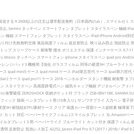
ット 日本製 fiel.D MXPF-smile-tab3-PL, MS factory スマイルゼミ スマイルタブレット3 タブレット 保護フィルム ペーパーライク ブルーライト カット スマイル タブレット3 フィルム ブルーライトカット シート アンチグレア 非光沢 マット 日本製 fiel.D MXPF-smile-tab3-BPA, PDA工房 スマイルタブレット3/3R用 9H高硬度[光沢] 保護 フィルム 日本製, 3本セット スマートフォン/iPhone/iPad/Nexus など各種対応 タッチペン （ブラック、シルバー、ローズ）, PDA工房 スマイルタブレット3/3R用 Crystal Shield 保護 フィルム 光沢 日本製, メディアカバーマーケット チャレンジパッド3 保護フイルム 【指紋防止 クリア光沢】, PDA工房 スマイルタブレット2R用 Crystal Shield 保護 フィルム 光沢 日本製, エレコム Apple Pencil ケース ホルダー ソフトレザーペンケース バンド付き iPad 9.7 iPad 10.2 iPad 10.5 iPad 11 ピンク TB-APEBLMPN, PDA工房 スマイルタブレット2R用 Crystal Shield 保護 フィルム 3枚入 光沢 日本製, PDA工房 スマイルタブレット2用 Privacy Shield 保護 フィルム 覗き見防止 反射低減 日本製, タブレット用デジタイザー・ペン Digitizer STYLUS PEN for IBM LENOVO ThinkPad X60 X61 X200 X201 W700 Tablet, PDA工房 スマイルタブレット2用 Mirror Shield 保護 フィルム ミラー 光沢 日本製, igcase d-01J dtab Compact Huawei ファーウェイ タブレット 手帳型 タブレットケース タブレットカバー カバー レザー ケース 手帳タイプ フリップ ダイアリー 二つ折り 直接貼り付けタイプ 008448 チェック・ボーダー パステル カラフル しずく ストライプ, 書き味向上 ペーパーライク 保護フィルム スマイルタブレット3R / スマイルタブレット3 OverLay Paper OKSMILETABLET3/2, 1個 タブレット 画面ペン タッチスクリーンペン スタイラスペン シル 電子 コンデンサ ペン 携帯電話, PDA工房 スマイルタブレット3/3R用 Mirror Shield 保護 フィルム ミラー 光沢 日本製, PDA工房 スマイルタブレット3/3R用 キズ自己修復 保護 フィルム 光沢 日本製, PDA工房 スマイルタブレット3/3R用 9H高硬度[反射低減] 保護 フィルム 日本製, PDA工房 スマイルタブレット3/3R用 衝撃吸収[光沢] 保護 フィルム 耐衝撃 日本製, PDA工房 スマイルタブレット2用 Crystal Shield 保護 フィルム 3枚入 光沢 日本製, PDA工房 スマイルタブレット2用 Perfect Shield 保護 フィルム 3枚入 反射低減 防指紋 日本製, PDA工房 スマイルタブレット3/3R用 Perfect Shield 保護 フィルム 3枚入 反射低減 防指紋 日本製, 【TIODIO】iPad mini4 ケース(2015) pcハードケースと柔らかいシリコン 三層保護 頑丈 耐衝撃 防塵 キックスタンド付き ハンド ホルダー 片手 360度 回転 ショルダーストラップ ナイロン製 子供 iPad mini4 保護 ケース カバー スタンド/ハンドストラップ/ショルダーストラップ付き アイパッド ミニ4 ケース (モデル番号A1538 A1550) ブラック, PDA工房 スマイルタブレット2用 Crystal Shield 保護 フィルム 光沢 日本製, PDA工房 スマイルタブレット2用 Perfect Shield 保護 フィルム 反射低減 防指紋 日本製, 【2020進化版】スマホスタンド 2in1 タブレットスタンド 折り畳み式 航空機用 アルミ合金製 安定感が抜群 充電スタンド 角度と高さ自由調整 iphone スタンド iPad スタンド スマホすたんど 卓上 携帯スタンド アイフォン置き台 コンパクト 持ち運びやすい iPhone/iPad/Android/Nintendo Switch/Kindle/スマイルゼミなど（4-13インチ） に対応 (ブラック) (ブラック), タッチペン 極細 スタイラスペン スマートフォン iPad iPhone IOS Android用 タッチペン 静電容量式 ツムツム USB充電式 銅製1.4mm 2in1 導電繊維ペン先, 商品詳細ページを閲覧すると、ここに履歴が表示されます。チェックした商品詳細ページに簡単に戻る事が出来ます。, © 1996-2020, Amazon.com, Inc. or its affiliates. （スマイルゼミの他に、ipadやSurfaceなど多数の機種の取り扱いがあります） スマイルタブレット3用 保護フィルム一覧. 。クラウドに好きなだけ写真も保存可能。, Amazon.co.jpが発送する￥2000以上の注文は通常配送無料（日本国内のみ）, スマイルゼミ スマイルタブレット3 / 3R 対応 保護フィルム ペーパーライクフィルム ブルーライト カット【失敗時無料交換】 ブルーライト低減 アンチグレア 非光沢 反射防止, Semiro タッチペン スマートフォン タブレット スタイラスペン 極細 iPad iPhone Android対応 高感度 ツムツム 金属製 軽量 充電式 タッチ ペン 細/太両側使る 銅製ペン先1.45mm 導電繊維ペン先 (ブラック), スマイルゼミ 用 ブルーライトカットフィルム 貼り付け失敗無料交換 液晶保護フィルム 超反射防止 映り込み防止 指紋防止 気泡レス 抗菌 ブルーライトカット アンチグレア, 【改良版】 タッチペン 極細 スマートフォン タブレット スタイラスペン iPad iPhone Android対応 高感度 ツムツム 金属製 軽量 充電式 タッチ ペン 細/太両側使る 導電繊維 銅製1.45mmペン先 (ブラック), スマイルゼミ スマイルタブレット3 フィルム アンチグレア 保護フィルム スマイル タブレット 反射低減 マット 非光沢 日本製 [EXMO,Inc.] さらに、映画もTV番組も見放題。200万曲が聴き放題 iPad専用ペン タッチペン デジタルペン （第2世代） CiSiRUN iPad ペンシル スタイラスペン ipad 6/ ipad mini 5/ ipad air 3/ ipad pro/ipad pro 3 など 2018年以降iPad対応 アイパッドペン 極細 高感度 ツムツム USB充電式 5分間自動オフ 20時間稼動 PDA工房. エレコム Apple Pencil ケース ホルダー ソフトレザーペンケース バンド付き iPad 9.7 iPad 10.2 iPad 10.5 iPad 11 ピンク TB-APEBLMPN 5つ星のうち3.2 11 ￥1,273 ￥1,273 ipadとか見慣れてるし、正直期待してませんでした。 でも、良い意味で裏切られました！ ... その点、スマイルゼミ は時間制限機能があるのでやりすぎる心配はありません。 ただ、注意は必要です。 紙の教材と比べて料金が高め. EXPF-smile-tab3-AG, CiSiRUN タッチペン スタイラスペン 極細 iPad/iPhone/Android スマートフォン タブレット対応 デジタルペン アイパッドペン 銅製ペン先 キャップ付き 高感度 ツムツム U