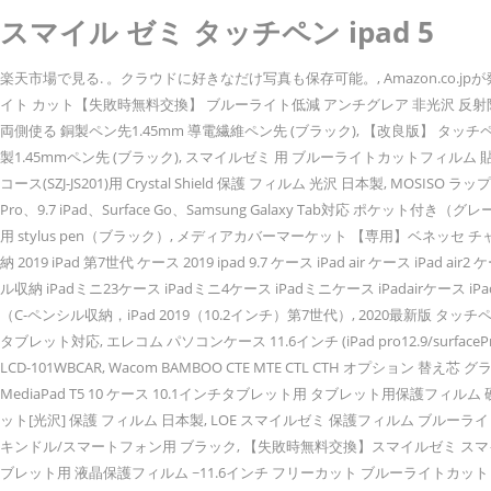
スマイル ゼミ タッチペン ipad 5
楽天市場で見る. 。クラウドに好きなだけ写真も保存可能。, Amazon.co.jpが発送する￥2000以上の注文は通常配送無料（日本国内のみ）, スマイルゼミ スマイルタブレット3 / 3R 対応 保護フィルム ペーパーライクフィルム ブルーライト カット【失敗時無料交換】 ブルーライト低減 アンチグレア 非光沢 反射防止, Semiro タッチペン スマートフォン タブレット スタイラスペン 極細 iPad iPhone Android対応 高感度 ツムツム 金属製 軽量 充電式 タッチ ペン 細/太両側使る 銅製ペン先1.45mm 導電繊維ペン先 (ブラック), 【改良版】 タッチペン 極細 スマートフォン タブレット スタイラスペン iPad iPhone Android対応 高感度 ツムツム 金属製 軽量 充電式 タッチ ペン 細/太両側使る 導電繊維 銅製1.45mmペン先 (ブラック), スマイルゼミ 用 ブルーライトカットフィルム 貼り付け失敗無料交換 液晶保護フィルム 超反射防止 映り込み防止 指紋防止 気泡レス 抗菌 ブルーライトカット アンチグレア, PDA工房 スマイルゼミ中学生コース(SZJ-JS201)用 Crystal Shield 保護 フィルム 光沢 日本製, MOSISO ラップトップ スリーブケース 耐衝撃 撥水 ポリエステル 保護 インナーケース 9.7-11インチ 2020 iPad Pro 11 インチ、iPad 7 10.2 2019、10.5 iPad Air 3、10.5 iPad Pro、9.7 iPad、Surface Go、Samsung Galaxy Tab対応 ポケット付き（グレー), Mixoo タッチペン スマートフォン iphone スタイラスペン ipad pro Android イラスト タブレット用 スマホ ペン ディスク 交換用ペン先3個 仕事 ゲーム用 stylus pen（ブラック）, メディアカバーマーケット 【専用】ベネッセ チャレンジパッド3 機種用【強化 ガラスフィルム 同等の硬度9H ブルーライトカット 光沢 改訂版 液晶保護 フィルム】, NN.Zhilaner ipad 10.2 ケース pencil収納 2019 iPad 第7世代 ケース 2019 ipad 9.7 ケース iPad air ケース iPad air2 ケース ipad mini5 ケース ipad mini4 ケース iPad第五世代 ケース ipad第六世代 ケース アイパッドA1893 A1954 2018 9.7 ケース ipad 9.7インチ ケース ペンシル収納 iPadミニ23ケース iPadミニ4ケース iPadミニケース iPadairケース iPadair2 ケース ipad pro11 ケース 2018 ペンホルダー スタンド機能 耐衝撃 タブレットケース 可愛い スマイル 笑顔 子供 プレゼント インスタ映え オシャレ（C-ペンシル収納，iPad 2019（10.2インチ）第7世代）, 2020最新版 タッチペン スタイラスペン 高感度静電式ペン 磁気キャップ極細 デジタルペン アイパッドペン 銅製ペン先 高感度 USB充電式 iPad/iPhone/Android スマートフォン タブレット対応, エレコム パソコンケース 11.6インチ (iPad pro12.9/surfacePro) 衝撃吸収 ZEROSHOCK 収納ポケット付 ブラック ZSB-IBN11BK, SANWA SUPPLY 10.1ワイド対応ブルーライトカット液晶保護指紋反射防止フィルム LCD-101WBCAR, Wacom BAMBOO CTE MTE CTL CTH オプション 替え芯 グラフィック 描画 ペンタブレット用 (10本入り), サンワサプライ 入力ペン 電子辞書等の感圧式パネル用 長さ103mm シルバー PDA-PEN15N, Huawei MediaPad T5 10 ケース 10.1インチタブレット用 タブレット用保護フィルム 硬度9H 耐指紋&TPU素材ケース クリア 保護カバー背面ケース超軽量 極薄落下防止, PDA工房 カメラで遊んで学べる!マジックタブレット用 ブルーライトカット[光沢] 保護 フィルム 日本製, LOE スマイルゼミ 保護フィルム ブルーライト カット 対応 ペーパーライクフィルム (スマイルタブレット 3), Amazonベーシック タブレットスタンド マルチアングル ポータブルスタンド タブレット/キンドル/スマートフォン用 ブラック, 【失敗時無料交換】スマイルゼミ スマイルタブレット3 用 ペーパーライク ブルーライト カット付き 保護フィルム 紙のような描き心地 ペン先摩耗低減仕様 アンチグレア 反射低減 (S3), Digio2 タブレット用 液晶保護フィルム ~11.6インチ フリーカット ブルーライトカット 透明 反射防止 気泡レス加工 42252, Jacess iPad Pro 9.7 (2017 / 2018) / iPad 9.7 / iPad Air / Air2 に適用 フィルム アイパッド ガラスフィルム 日本旭硝子 強化ガラス 液晶保護フィルム 高透過率 指紋防止 取り付け簡単 気泡ゼロ 硬度9H みみ付き, PLATA 【 １本 / ホワイト 】 導電性繊維 スマートフォン タブレット タッチペン iPhone iPad アンドロイド 等に, MOUJI【タブレット スタイラスペン 替えペン先5個付 極細 超軽量タッチペン ＰＣIBM ThinkPad X60 X61 X200 X201 W700対応】ODMではない、スタイラスペンの替え商品、ペン先 赤い, docomo 8.0 インチ 対応 ガラスフィルム/dtab Compact d-02K / 2018年 モデル / 90％ ブルーライトカット/保護フィルム/薄型 0.3mm 2.5D 強化ガラス 9H 全面保護 指紋防止 気泡防止 D02K, PINKING スタイラス 携帯電話 パソコン スマートフォン スタイラスペン タッチペン ナビゲーター, メディアカバーマーケット 【専用】スマイルタブレット3 機種用【強化ガラスと同等の高硬度 9Hフィルム】 傷に強い 高透過率 クリア光沢, MS factory HUAWEI MediaPad M3 Lite 10 タブレット 保護フィルム ブルーライトカット フィルム ブルーライトカット アンチグレア シート 非光沢 マット 日本製 fiel.D MXPF-mpad-m3lt-10-BL, HP microSDHCカード 16GB UHS-I 対応 フルHD 超高速 HFUD016-1U1 (SDアダプター付く) ( 最大読出スピード 80MB/s), Dimples Excel 2-in-1 スタイラスペン2本、iPad iPhone タブレット 等全ての静電容量式タッチパネルに対応, Fanaticalpurchasejp タッチペン スタイラスペン 極細 ipad スマートフォン タブレット スタイラスペン iPad iPhone Android対応 高感度 金属製 軽量 3本, Gosento Mediapad T5 10 ケース スタンド機能付き 開閉式三つ折薄型スタンドケース PUレザー Mediapad T5 10 カバー (ブラック), KIMZY タッチペン 極細 デジタルペンシル iPhone、iPad、Android タブレットPC対応 予備の先端1個 高級感 軽量 スタイラスペン, MS factory スマイルゼミ スマイルタブレット3 タブレット 保護フィルム ペーパーライク スマイル タブレット3 フィルム アンチグレア 紙のような書き心地 シート 非光沢 マ