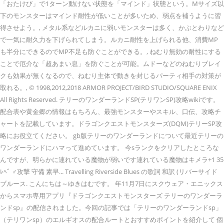
「おたけび」で1ターン動けない状態を「マインド」状態という。Mサイズ以
下のモンスターはマインド耐性が低いことが多いため、弱点を補うように習
得させよう。, メタル系などルカニに弱いモンスターは多く、かぶとわりなど
で一気に耐久力を下げられてしまう。ルカニ耐性を上げられる他、消費MP
も半分にできるのでMP不足も防ぐことができる。, ねむり無効の耐性にする
ことで厄介な「超あまい息」を防ぐことが可能。ムドーなどのねむりブレイ
クも効果が無くなるので、ねむり主体で動きを封じるパーティ相手の対策が
取れる。, © 1998,2012,2018 ARMOR PROJECT/BIRD STUDIO/SQUARE ENIX
All Rights Reserved. テリーのワンダーランドSP(テリワンSP)攻略wikiです。
配合表や黄金郷の情報はもちろん、最強モンスターやスキル、口伝、攻略チ
ャートを記載しています。ドラゴンクエストモンスターズ(DQM)テリーSP攻
略にお役立てください。 gb版テリーのワンダーランドについて最近テリーの
ワンダーランドにハマって進めています。 今sランクをクリアしたところな
んですが、明らかに連れている魔物が弱いです連れている魔物はキメラ+1 35
ﾚﾍﾞ ♂攻撃 守備 素早... Travelling Riverside Blues の歌詞 和訳 (リバーサイド
ブルース. こんにちは～ゆきはむです。 年11月7日にスクウェア・エニックス
からスマホ専用アプリ『ドラゴンクエストモンスターズ テリーのワンダーラ
ンドsp』の配信されました。今回の記事では「テリーのワンダーランドsp」
（テリワンsp）のエルギオスの配合ルートとおすすめポイントを紹介して 個