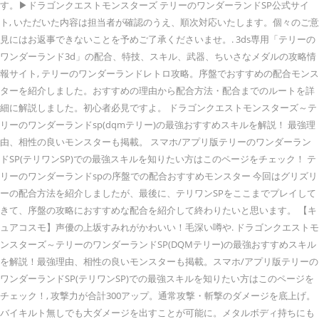
す。▶ドラゴンクエストモンスターズ テリーのワンダーランドSP公式サイ
ト, いただいた内容は担当者が確認のうえ、順次対応いたします。個々のご意
見にはお返事できないことを予めご了承くださいませ。. 3ds専用「テリーの
ワンダーランド3d」の配合、特技、スキル、武器、ちいさなメダルの攻略情
報サイト, テリーのワンダーランドレトロ攻略。序盤でおすすめの配合モンス
ターを紹介しました。おすすめの理由から配合方法・配合までのルートを詳
細に解説しました。初心者必見ですよ。 ドラゴンクエストモンスターズ～テ
リーのワンダーランドsp(dqmテリー)の最強おすすめスキルを解説！ 最強理
由、相性の良いモンスターも掲載。 スマホ/アプリ版テリーのワンダーラン
ドSP(テリワンSP)での最強スキルを知りたい方はこのページをチェック！ テ
リーのワンダーランドspの序盤での配合おすすめモンスター 今回はグリズリ
ーの配合方法を紹介しましたが、最後に、テリワンSPをここまでプレイして
きて、序盤の攻略におすすめな配合を紹介して終わりたいと思います。 【キ
ュアコスモ】声優の上坂すみれがかわいい！毛深い噂や. ドラゴンクエストモ
ンスターズ～テリーのワンダーランドSP(DQMテリー)の最強おすすめスキル
を解説！最強理由、相性の良いモンスターも掲載。スマホ/アプリ版テリーの
ワンダーランドSP(テリワンSP)での最強スキルを知りたい方はこのページを
チェック！, 攻撃力が合計300アップ。通常攻撃・斬撃のダメージを底上げ。
バイキルト無しでも大ダメージを出すことが可能に。メタルボディ持ちにも