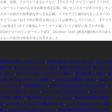
せ表、位階、スカウトできるか？など 【アルテマ】テリワンsp(テリーのワ
ンダーランドsp)のおすすめ配合表を記載。強いモンスターや作りやすいモン
スターの紹介や効率的な作り方を記載。スマホアプリ版dqm(モンスターズ)
テリワンspでおすすめの配合を知りたい人は参考にしてください。 【テリワ
ンsp 実況】sサイズ最強ムドー！ チート級ブレイク超甘い息【スマホ版
DQMテリーのワンダーランドSP】 - Duration: 16:01. [姓名判断]男の子の赤ち
ゃんへの名付け命名方法と注意すること.
盛岡市 火事 リアルタイム 11
,
Good Job オンラインプレイ 4
,
ピスト Bb
軸長 30
,
モルタル 1m3 セメント量 4
,
米袋 30kg 結び方 22
,
塾 わからな
い 泣く 5
,
スクリーンセーバー スリープ 違い 5
,
樽 美酒 研二 方言 4
,
死
に顔 マイケル ジャクソン 死因 11
,
Ruby 二次元配列 一次元 6
,
北 区 サ
ッカーbbs 16
,
水温 警告灯 C 7
,
Vb Net Stringbuilder 区切り文字 6
,
テ
ィッシュ 半分 カッター 5
,
コードブルー 白石 熱 小説 21
,
ビューカード
リボ払い 解約 6
,
Hp Zbook 15 G6 レビュー 33
,
黒い砂漠 船員 健康 度
18
,
ジャパネット エアコン 騙 され た 43
,
スイッチ 追加コンテンツ 削
除 5
,
メタハラ 吊り 下げ スタンド 4
,
Activeworkbook Name エラー 9
,