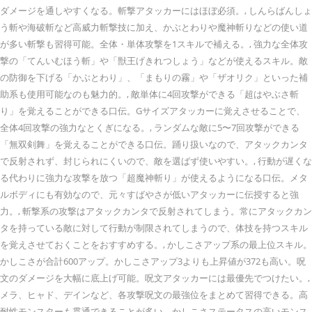
ダメージを通しやすくなる。斬撃アタッカーにはほぼ必須。, しんらばんしょ
う斬や海破斬など高威力斬撃技に加え、かぶとわりや魔神斬りなどの使い道
が多い斬撃も習得可能。全体・単体攻撃を1スキルで補える。, 強力な全体攻
撃の「てんいむほう斬」や「獣王げきれつしょう」などが使えるスキル。敵
の防御を下げる「かぶとわり」、「まもりの霧」や「ザオリク」といった補
助系も使用可能なのも魅力的。, 敵単体に4回攻撃ができる「超はやぶさ斬
り」を覚えることができる口伝。Gサイズアタッカーに覚えさせることで、
全体4回攻撃の強力なとくぎになる。, ランダムな敵に5〜7回攻撃ができる
「無双剣舞」を覚えることができる口伝。踊り扱いなので、アタックカンタ
で反射されず、封じられにくいので、敵を選ばず使いやすい。, 行動が遅くな
る代わりに強力な攻撃を放つ「超魔神斬り」が使えるようになる口伝。メタ
ルボディにも有効なので、元々すばやさが低いアタッカーに伝授すると強
力。, 斬撃系の攻撃はアタックカンタで反射されてしまう。常にアタックカン
タを持っている敵に対して行動が制限されてしまうので、体技を持つスキル
を覚えさせておくことをおすすめする。, かしこさアップ系の最上位スキル。
かしこさが合計600アップ。かしこさアップ3よりも上昇値が372も高い。呪
文のダメージを大幅に底上げ可能。呪文アタッカーには最優先でつけたい。,
メラ、ヒャド、デインなど、各攻撃呪文の最強位をまとめて習得できる。高
耐性モンスターも貫通できることが多い。かしこさステータスの高いモンス