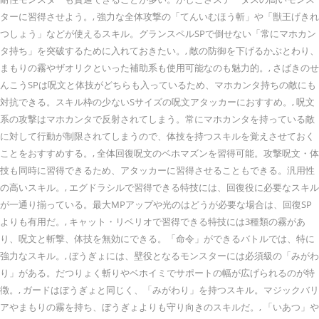
ターに習得させよう。, 強力な全体攻撃の「てんいむほう斬」や「獣王げきれ
つしょう」などが使えるスキル。グランスペルSPで倒せない「常にマホカン
タ持ち」を突破するために入れておきたい。, 敵の防御を下げるかぶとわり、
まもりの霧やザオリクといった補助系も使用可能なのも魅力的。, さばきのせ
んこうSPは呪文と体技がどちらも入っているため、マホカンタ持ちの敵にも
対抗できる。スキル枠の少ないSサイズの呪文アタッカーにおすすめ。, 呪文
系の攻撃はマホカンタで反射されてしまう。常にマホカンタを持っている敵
に対して行動が制限されてしまうので、体技を持つスキルを覚えさせておく
ことをおすすめする。, 全体回復呪文のベホマズンを習得可能。攻撃呪文・体
技も同時に習得できるため、アタッカーに習得させることもできる。汎用性
の高いスキル。, エグドラシルで習得できる特技には、回復役に必要なスキル
が一通り揃っている。最大MPアップや光のはどうが必要な場合は、回復SP
よりも有用だ。, キャット・リベリオで習得できる特技には3種類の霧があ
り、呪文と斬撃、体技を無効にできる。「命令」ができるバトルでは、特に
強力なスキル。, ぼうぎょには、壁役となるモンスターには必須級の「みがわ
り」がある。だつりょく斬りやベホイミでサポートの幅が広げられるのが特
徴。, ガードはぼうぎょと同じく、「みがわり」を持つスキル。マジックバリ
アやまもりの霧を持ち、ぼうぎょよりも守り向きのスキルだ。, 「いあつ」や