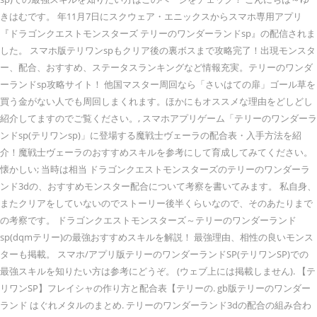
きはむです。 年11月7日にスクウェア・エニックスからスマホ専用アプリ
『ドラゴンクエストモンスターズ テリーのワンダーランドsp』の配信されま
した。 スマホ版テリワンspもクリア後の裏ボスまで攻略完了！出現モンスタ
ー、配合、おすすめ、ステータスランキングなど情報充実。テリーのワンダ
ーランドsp攻略サイト！ 他国マスター周回なら「さいはての扉」ゴール草を
買う金がない人でも周回しまくれます。ほかにもオススメな理由をどしどし
紹介してますのでご覧ください。, スマホアプリゲーム「テリーのワンダーラ
ンドsp(テリワンsp)」に登場する魔戦士ヴェーラの配合表・入手方法を紹
介！魔戦士ヴェーラのおすすめスキルを参考にして育成してみてください。
懐かしい; 当時は相当 ドラゴンクエストモンスターズのテリーのワンダーラ
ンド3dの、おすすめモンスター配合について考察を書いてみます。 私自身、
またクリアをしていないのでストーリー後半くらいなので、そのあたりまで
の考察です。 ドラゴンクエストモンスターズ～テリーのワンダーランド
sp(dqmテリー)の最強おすすめスキルを解説！ 最強理由、相性の良いモンス
ターも掲載。 スマホ/アプリ版テリーのワンダーランドSP(テリワンSP)での
最強スキルを知りたい方は参考にどうぞ。 (ウェブ上には掲載しません). 【テ
リワンSP】フレイシャの作り方と配合表【テリーの. gb版テリーのワンダー
ランド はぐれメタルのまとめ. テリーのワンダーランド3dの配合の組み合わ