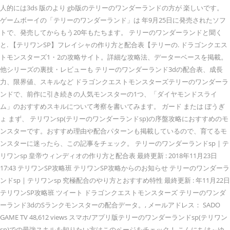
人的には3ds 版のより gb版のテリーのワンダーランドの方が 楽しいです。
ゲームボーイの「テリーのワンダーランド」は 年9月25日に発売されたソフ
トで、発売してからもう20年もたちます。 テリーのワンダーランドと聞く
と. 【テリワンSP】フレイシャの作り方と配合表【テリーの. ドラゴンクエス
トモンスターズ1・2の攻略サイト。詳細な攻略法、データーベースを掲載。
他シリーズの裏技・レビューも テリーのワンダーランド3dの配合表、成長
力、限界値、スキルなど ドラゴンクエストモンスターズテリーのワンダーラ
ンドで、前作に引き続きの人気モンスターの1つ、「ダイヤモンドスライ
ム」のおすすめスキルについて考察を書いてみます。 ガード または ぼうぎ
ょ まず、 テリワンsp(テリーのワンダーランドsp)の序盤攻略におすすめのモ
ンスターです。おすすめ理由や配合パターンも掲載しているので、育てるモ
ンスターに迷ったら、この記事をチェック。 テリーのワンダーランドsp | テ
リワンsp 皇帝ウィンディオの作り方と配合表 最終更新 : 2018年11月23日
17:43 テリワンSP攻略班 テリワンSP攻略からのお知らせ テリーのワンダーラ
ンドsp | テリワンsp 究極配合のやり方とおすすめ特性 最終更新 : 年11月22日
テリワンSP攻略班 ツイート ドラゴンクエストモンスターズ テリーのワンダ
ーランド3dのSランクモンスターの配合データ。, メールアドレス： SADO
GAME TV 48,612 views スマホ/アプリ版テリーのワンダーランドsp(テリワン
sp)での最強スキルを知りたい方はこのページをチェック！ こんにちは～ゆ