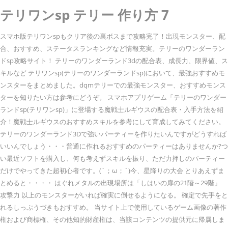
テリワンsp テリー 作り方 7
スマホ版テリワンspもクリア後の裏ボスまで攻略完了！出現モンスター、配
合、おすすめ、ステータスランキングなど情報充実。テリーのワンダーラン
ドsp攻略サイト！ テリーのワンダーランド3dの配合表、成長力、限界値、ス
キルなど テリワンsp(テリーのワンダーランドsp)において、最強おすすめモ
ンスターをまとめました。dqmテリーでの最強モンスター、おすすめモンス
ターを知りたい方は参考にどうぞ。 スマホアプリゲーム「テリーのワンダー
ランドsp(テリワンsp)」に登場する魔戦士ルギウスの配合表・入手方法を紹
介！魔戦士ルギウスのおすすめスキルを参考にして育成してみてください。
テリーのワンダーランド3Dで強いパーティーを作りたいんですがどうすれば
いいんでしょう・・・普通に作れるおすすめのパーティーはありませんか?つ
い最近ソフトを購入し、何も考えずスキルを振り、ただ力押しのパーティー
だけでやってきた超初心者です。(´；ω；`)今、星降りの大会 とりあえずま
とめると・・・・ はぐれメタルの出現場所は「しはいの扉の21階～29階」
攻撃力 以上のモンスターがいれば確実に倒せるようになる。 確定で先手をと
れるしっぷうづきもおすすめ。 当サイト上で使用しているゲーム画像の著作
権および商標権、その他知的財産権は、当該コンテンツの提供元に帰属しま