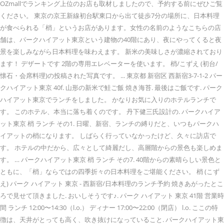
OZmallでランキング上位のお店も取材しましたので、予約する前にぜひご覧
ください。 東京の京王新線初台駅東口から出て徒歩7分の場所に、日本料理
が食べられる「梢」というお店があります。女性の名前のようなこちらの店
舗は、パークハイアット東京という建物の40階にあり、夜にやってくると夜
景を楽しみながら日本料理を味わえます。 新米の美味しさが濃縮されており
ます！ デザートです 2階の専用エレベーターを使います。 梢/こずえ (初台/
懐石・会席料理)の投稿された写真です。 ... 東京都 新宿区 西新宿3-7-1-2 パー
クハイアット東京 40f. 山形の新米で鮭ご飯 焼き海苔. 最後はご飯です. パーク
ハイアット東京でランチをしました。 かなりお気に入りのホテルランチで
す。 このホテル、本当に落ち着くのです。 丹下健三氏設計の. パークハイア
ット東京 梢 ランチ その1. 日曜、新宿、ランチの縛りだと、いつもパークハ
イアットの梢になります。 しばらく行っていなかったけど、久々に訪店で
す。 ホテルの中だから、広々として綺麗だし、高層階からの景色も楽しめま
す。 … パークハイアット東京 梢 ランチ その7. 40階からの素晴らしい景色と
ともに、「梢」ならではの四季折々の日本料理をご堪能ください。 梢 (こず
え) パーク ハイアット 東京 - 西新宿/日本料理のランチ予約 焼きあがったとこ
ろで見せて頂きました. おいしそうです♪. パーク ハイアット 東京 41階 営業時
間 ランチ 12:00〜14:30（l.o.） ディナー 17:00〜22:00（閉店） l.o. ここの特
徴は、天井がとっても高く、吹き抜けになっていること. パークハイアット東