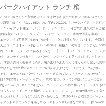
パークハイアット ランチ 梢
2020.11.18 とんかつ新宿さぼてん すき焼き巻きかつ御膳; 2020.06.24 とんか
つ新宿さぼてん 『Sabo RED』のご案内; 2020.06.17 パークハイアット東京 パ
ーク ハイアット 東京 「ジランドール」＆「梢」 一部営業再開のお知らせ 梢
(西新宿)に行くならトリップアドバイザーで口コミ、地図や写真を事前にチ
ェック！梢は西新宿で33位(1,781件中)、4点の評価を受けています。 今回頼
んだコースは【kozue 梢】という4800円（税抜き）の料理。ランチだと5000
円～10000円くらいまであるようです。 【ランチ】 梢＋ウェルカムドリンク
付 【オンライン特典としてスパークリングワインも選べる1ドリンク付き！
】 季節の先付と椀盛りに続き、旬の素材をふんだんに使った彩り豊かな美味
の数々を2段の重箱スタイルでご堪能いただけます。 39階から52階がホテル
です。 ホテルへは. パーク ハイアット 東京のプレスリリース（2015年5月12
日 15時27分）パーク ハイアット 東京 [夏のレストラン特別メニューのご案
内] 2015年6月～8月 この日はパークハイアットの梢で懐石 平日ランチでもい
つも人でいっぱいだった梢がこんなにすいてる…。 goToの仕組みがよく分か
らないけどリッツなどは混んでいるのにな。 SNSやテレビで話題のパークハ
イアット東京でランチを楽しめるレストラン全4店舗をご紹介。一休.comや