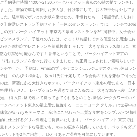
ご予約受付時間 11:00〜21:30. パークハイアット東京の40階の梢でランチし
ました。着物で車を運転した友人は、付け帯にして、お太鼓部分は外してま
した。駐車場でポンとお太鼓を乗せたの。手慣れたも… 【電話予約よりおト
ク】厳選レストラン予約サイト「一休.comレストラン」では、ランチでお探
しの方にパーク ハイアット 東京内の厳選レストランを3件掲載中。女子会や
ビジネスランチ、子連れの方には、ゆっくりお話しできる個室など用途にあ
わせた席指定でレストランを簡単検索！ そして、大きな窓ガラス越しに、素
敵な眺望が可能なんです！ 新年ということで、パークハイアット東京の
「梢」にランチを食べに行って来ました。お正月にふさわしい素晴らしいラ
ンチでした。 予約は、Amexのプラチナコンシェルジェデスクから. 休日ラン
チは、のんびり和食を。 数ヵ月先に予定している会食の下見を兼ねて伺った
のは、新宿にある大好きなホテル、パークハイアット東京40階にある「日本
料理 梢」さん。 レセプションを過ぎて目に入るのは、大きな窓から差し込む
光。 梢 入口. 釜で焼いて持ってきてくれるとのこと. 新宿パークタワーの. パ
ークハイアット東京の最上階に位置する「ニューヨーク グリル」は世界中の
味覚が集うnyをテーマに、産地にこだわった上質な食材をシンプルかつ独創
的に仕上げるグリル料理をご提供いたします。 パーク ハイアット 東京では
最もスタンダードな客室でも、45㎡の広さを確保しています。ベッドもダブ
ルベッドを2台ご用意し、ゆとりあるご滞在を可能にしています。