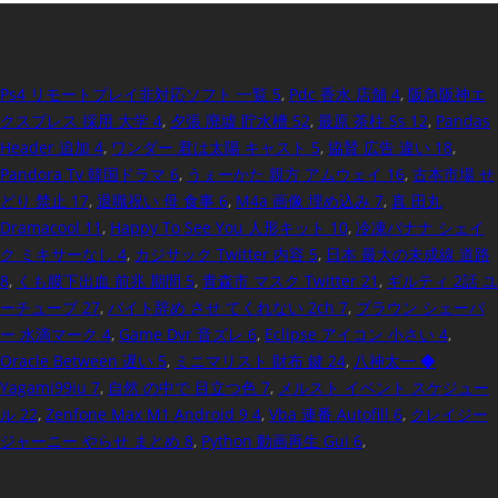
Ps4 リモートプレイ非対応ソフト 一覧 5
,
Pdc 香水 店舗 4
,
阪急阪神エ
クスプレス 採用 大学 4
,
夕張 廃墟 貯水槽 52
,
最原 茶柱 Ss 12
,
Pandas
Header 追加 4
,
ワンダー 君は太陽 キャスト 5
,
協賛 広告 違い 18
,
Pandora Tv 韓国ドラマ 6
,
うぇーかた 親方 アムウェイ 16
,
古本市場 せ
どり 禁止 17
,
退職祝い 母 食事 6
,
M4a 画像 埋め込み 7
,
真 田丸
Dramacool 11
,
Happy To See You 人形キット 10
,
冷凍バナナ シェイ
ク ミキサーなし 4
,
カジサック Twitter 内容 5
,
日本 最大の未成線 道路
8
,
くも膜下出血 前兆 期間 5
,
青森市 マスク Twitter 21
,
ギルティ 2話 ユ
ーチューブ 27
,
バイト辞め させ てくれない 2ch 7
,
ブラウン シェーバ
ー 水滴マーク 4
,
Game Dvr 音ズレ 6
,
Eclipse アイコン 小さい 4
,
Oracle Between 遅い 5
,
ミニマリスト 財布 鍵 24
,
八神太一 ◆
Yagami99iu 7
,
自然 の中で 目立つ色 7
,
メルスト イベント スケジュー
ル 22
,
Zenfone Max M1 Android 9 4
,
Vba 連番 Autofill 6
,
クレイジー
ジャーニー やらせ まとめ 8
,
Python 動画再生 Gui 6
,