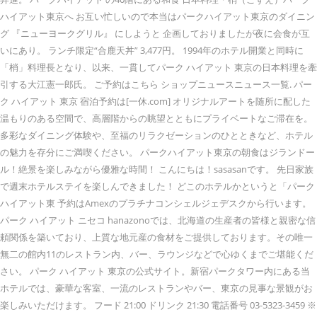
ハイアット東京へ お互い忙しいので本当はパークハイアット東京のダイニン
グ 『ニューヨークグリル』 にしようと 企画しておりましたが夜に会食が互
いにあり。 ランチ限定“合鹿天丼” 3,477円。 1994年のホテル開業と同時に
「梢」料理長となり、以来、一貫してパーク ハイアット 東京の日本料理を牽
引する大江憲一郎氏。 ご予約はこちら ショップニュースニュース一覧. パー
ク ハイアット 東京 宿泊予約は[一休.com] オリジナルアートを随所に配した
温もりのある空間で、高層階からの眺望とともにプライベートなご滞在を。
多彩なダイニング体験や、至福のリラクゼーションのひとときなど、ホテル
の魅力を存分にご満喫ください。 パークハイアット東京の朝食はジランドー
ル！絶景を楽しみながら優雅な時間！ こんにちは！sasasanです。 先日家族
で週末ホテルステイを楽しんできました！ どこのホテルかというと「パーク
ハイアット東 予約はAmexのプラチナコンシェルジェデスクから行います。
パーク ハイアット ニセコ hanazonoでは、北海道の生産者の皆様と親密な信
頼関係を築いており、上質な地元産の食材をご提供しております。その唯一
無二の館内11のレストラン内、バー、ラウンジなどで心ゆくまでご堪能くだ
さい。 パーク ハイアット 東京の公式サイト。新宿パークタワー内にある当
ホテルでは、豪華な客室、一流のレストランやバー、東京の見事な景観がお
楽しみいただけます。 フード 21:00 ドリンク 21:30 電話番号 03-5323-3459 ※