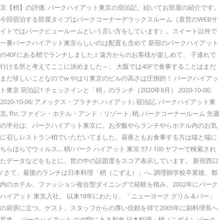
京【梢】の評価. パークハイアット東京の宿泊記、続いてお部屋の紹介です。
今回宿泊する部屋タイプはパークコーナーデラックスルーム（直営のWEBサ
イトではパークビュールームという言い方をしています）。スイート以外で
一番パークハイアット東京らしいのは配置も含めて 新宿のパークハイアット
の40Fにある梢でランチしました♫ 遠方からのお客様が楽しめて、 子連れで
行ける所と考えてここに決めました～。 大阪では40Fで食事することはまだ
まだ珍しいことなのでw やはり東京のビルの高さは圧倒的！ パークハイアッ
ト東京 宿泊記1 チェックインと「梢」のランチ（2020年8月） 2020-10-06;
2020-10-06; アメックス・プラチナ, ハイアット; 宿泊記, パークハイアット東
京, fhr, ファイン・ホテル・アンド・リゾート, 梢, パークコーナールーム 先週
の半分は、パークハイアット東京に。お夕飯やらランチやらホテル内のお気
に召しレストラン梢でいただいてました。昼夜ともお食事する方は端と端に
ちらほらでウィルス… 梢/パーク ハイアット 東京 57 / 100 ヤフーで検索され
たデータなどをもとに、世の中の話題度をスコア表示しています。 新宿西口
/ さて、最後のランチは日本料理「梢（こずえ）」へ. 調理師学校卒業後、都
内のホテル、ファッション複合型ダイニングで経験を積み、2002年にパーク
ハイアット 東京入社。 以来18年にわたり、「ニューヨーク グリル＆バー」
の厨房に立つ。ゲスト、スタッフからの厚い信頼を得て2005年に副料理長へ
昇進。 パークハイアット の40階にある和食 日本料理・梢（こずえ）パーク